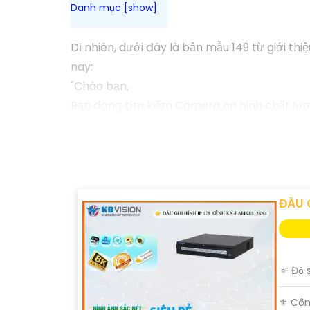
Dĩ nhiên, dưới đây là bản mẫu 149 từ giới th
nay:
"Chào bạn,
Bạn đang tìm kiếm Camera an ninh chất lượ
hàng đầu với công nghệ hiện đại phù hợp với
Camera Kbvision không chỉ cung cấp hình ả
và khả năng kết nối mạng linh hoạt.
Đặt mua ngay hôm nay để hưởng chiết khấu 
Hãy liên hệ với chúng tôi để được tư vấn ch
ĐẦU 
Trân trọng,"
Hy vọng bạn sẽ hài lòng với bản mẫu này. Nế
🔅 Độ 
⚜️ Côn