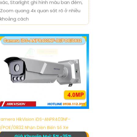
xác, Starlight ghi hình màu ban đêm,
Zoom quang 4x quan sát rõ ở nhiều
khoảng cách
amera HikVision iDS-ANPR403NF-
I/POE/0832 Nhận Diện Biển Số Xe
Giá Khuyến Mại: 5%-35%