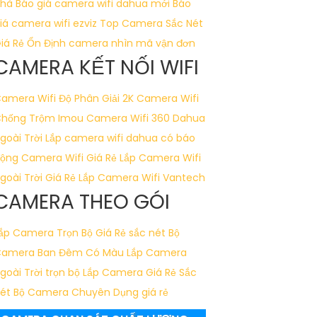
hà
Báo giá camera wifi dahua mới
Báo
iá camera wifi ezviz
Top Camera Sắc Nét
iá Rẻ Ổn Định
camera nhìn mã vận đơn
CAMERA KẾT NỐI WIFI
amera Wifi Độ Phân Giải 2K
Camera Wifi
hống Trộm Imou
Camera Wifi 360 Dahua
goài Trời
Lắp camera wifi dahua có báo
ộng
Camera Wifi Giá Rẻ
Lắp Camera Wifi
goài Trời Giá Rẻ
Lắp Camera Wifi Vantech
CAMERA THEO GÓI
ắp Camera Trọn Bộ Giá Rẻ sắc nét
Bộ
amera Ban Đêm Có Màu
Lắp Camera
goài Trời trọn bộ
Lắp Camera Giá Rẻ Sắc
ét
Bộ Camera Chuyên Dụng giá rẻ