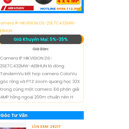
amera IP HIKVISION DS-2SE7C432MW-
EBHUN
Giá Khuyến Mại: 5%-35%
Giá Bán:
Camera IP HIKVISION DS-
2SE7C432MW-AEBHUN là dòng
TandemVu kết hợp camera ColorVu
góc rộng và PTZ zoom quang học 32X
trong cùng một camera. Độ phân giải
4MP hồng ngoại 200m chuẩn nén H
Góc Tư Vấn
LẦN XEM: 28217