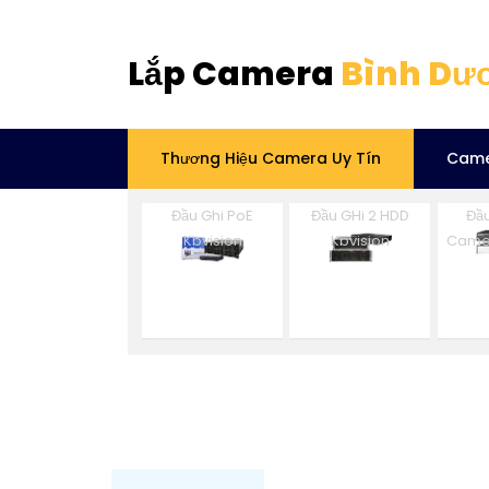
Lắp Camera
Bình Dư
Thương Hiệu Camera Uy Tín
Came
Đầu Ghi PoE
Đầu GHi 2 HDD
Đầu
Kbvision
Kbvision
Camer