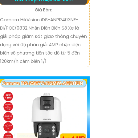
Giá Bán:
Camera HikVision iDS-ANPR403NF-
BI/POE/0832 Nhận Diện Biển Số Xe là
giải pháp giám sát giao thông chuyên
dụng với độ phân giải 4MP nhận diện
biển số phương tiện tốc độ từ 5 đến
120km/h cảm biến 1/1