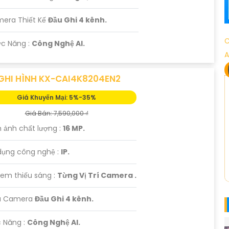
mera Thiết Kế
Đầu Ghi 4 kênh.
C
ức Năng :
Công Nghệ AI.
A
GHI HÌNH KX-CAI4K8204EN2
Giá Khuyến Mại: 5%-35%
Giá Bán: 7,590,000 ₫
h ảnh chất lượng :
16 MP.
dụng công nghệ :
IP.
xem thiếu sáng :
Từng Vị Trí Camera .
u Camera
Đầu Ghi 4 kênh.
c Năng :
Công Nghệ AI.