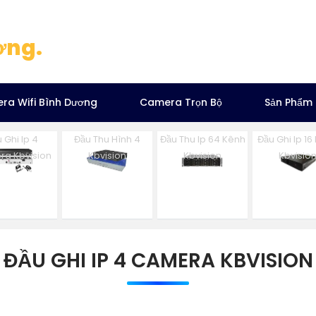
ơng.
ra Wifi Bình Dương
Camera Trọn Bộ
Sản Phẩm
 Ghi Ip 4
Đầu Thu Hình 4
Đầu Thu Ip 64 Kênh
Đầu Ghi Ip 16
a Kbvision
Kbvision
Kbvision
Kbvisio
ĐẦU GHI IP 4 CAMERA KBVISION