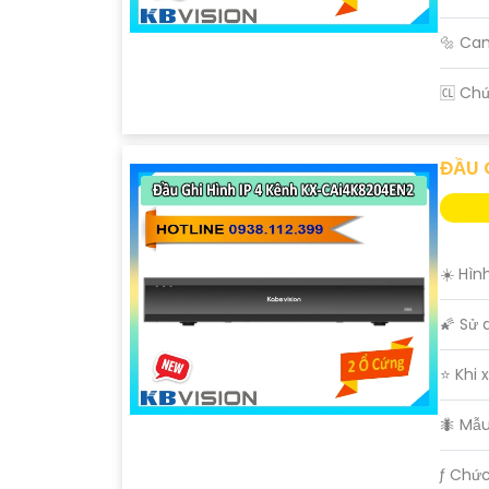
🔩 Ca
️🆑 Ch
ĐẦU 
☀️ Hìn
🌠 Sử 
⭐ Khi 
🐜 Mẫ
️ƒ Chứ