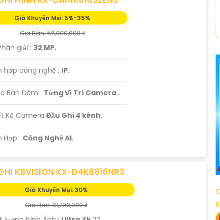
Giá Khuyến Mại: 5%-35%
Giá Bán: 56,900,000 ₫
Phân giải :
32 MP.
h hợp công nghệ :
IP.
eo Ban Đêm :
Từng Vị Trí Camera .
iết Kế Camera
Đầu Ghi 4 kênh.
ch Hợp :
Công Nghệ AI.
GHI KBVISION KX-D4K8816NR3
Giá Khuyến Mại: 30%
C
B
Giá Bán: 31,700,000 ₫
 lượng hình Ảnh :
Ultra 4k 👍🏾 .