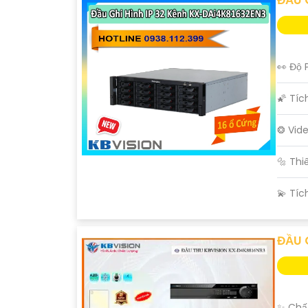
👀 Độ 
🌠 Tíc
❂ Vid
🔩 Th
️💫 Tí
ĐẦU 
✨ Chất