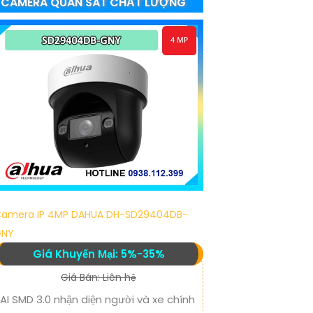
CAMERA QUAN SÁT CHẤT LƯỢNG
amera IP 4MP DAHUA DH-SD29404DB-
GNY
Giá Khuyến Mại: 5%-35%
Giá Bán: Liên hệ
AI SMD 3.0 nhận diện người và xe chính