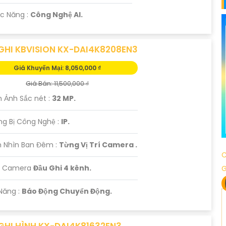
c Năng :
Công Nghệ AI.
GHI KBVISION KX-DAI4K8208EN3
Giá Khuyến Mại: 8,050,000 ₫
Giá Bán: 11,500,000 ₫
h Ảnh Sắc nét :
32 MP.
ng Bị Công Nghệ :
IP.
 Nhìn Ban Đêm :
Từng Vị Trí Camera .
C
ại Camera
Đầu Ghi 4 kênh.
 Năng :
Báo Động Chuyển Động.
GHI HÌNH KX-DAI4K81632EN3