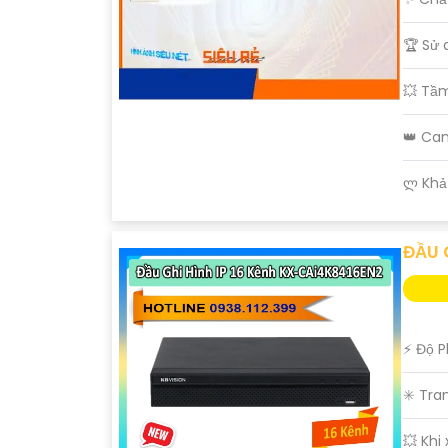
🏆 Sử 
💥 Tầ
👑 Ca
️ლ Khả
ĐẦU 
️⚡ Độ P
✳️ Tra
💥 Khi