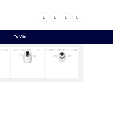
Facebook
Twitter
Instagram
Dribbble
Tư Vấn
 Kênh
Camera Imou 360
Camera Visioncop
n
Trong Nhà
Mic Thu Âm