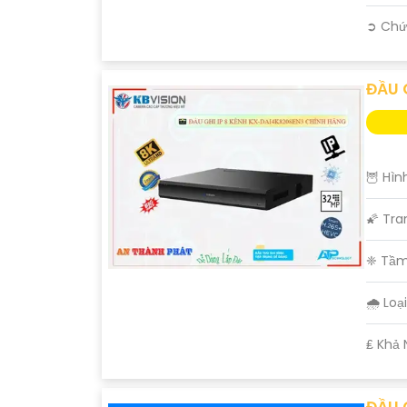
️➲ Chứ
ĐẦU 
🦉 Hìn
🌠 Tra
❈ Tầm
🌧️ Lo
️₤ Khả
ĐẦU 