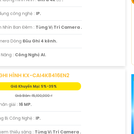
dụng công nghệ :
IP.
m Nhìn Ban Đêm :
Từng Vị Trí Camera .
mera Dòng
Đầu Ghi 4 kênh.
 Năng :
Công Nghệ AI.
GHI HÌNH KX-CAI4K8416EN2
Giá Khuyến Mại: 5%-35%
Giá Bán: 15,100,000 ₫
hân giải :
16 MP.
ng Bị Công Nghệ :
IP.
 xem thiếu sáng :
Từng Vị Trí Camera .