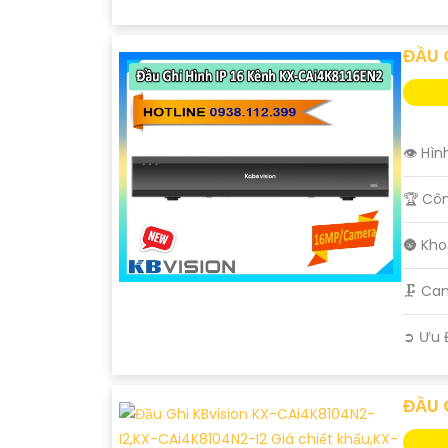
ĐẦU 
👁 Hìn
🏆 Cô
🌚 Kh
🗜️ Ca
️➲ Ưu 
ĐẦU 