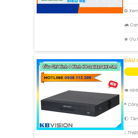
❂ Xem
🌧️ C
️♚ Ưu 
ĐẦU 
👁 Hìn
®️ Côn
'
🌔 Tầ
↕️ Thi