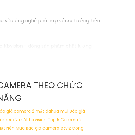
 cao và công nghệ phù hợp với xu hướng hiện
a Kbvision - dòng sản phẩm chất lượng
minh như hồng ngoại, cảm biến chuyển động,
ạn một cách hiệu quả.
CAMERA THEO CHỨC
với nhu cầu của bạn!
NĂNG
ngại để viết lại Cung cấp cho công trình.
áo giá camera 2 mắt dahua mới
Báo giá
amera 2 mắt hikvision
Top 5 Camera 2
ắt Nên Mua
Báo giá camera ezviz trong