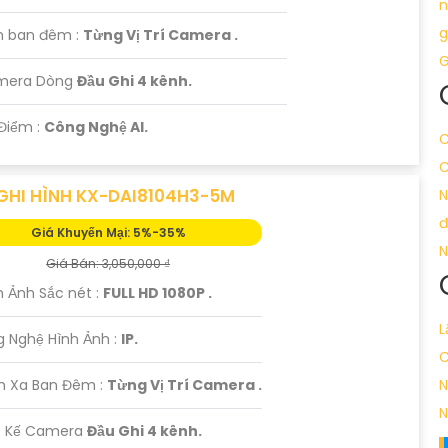
n
g
 ban đêm :
Từng Vị Trí Camera .
G
amera Dòng
Đầu Ghi 4 kênh.
Điểm :
Công Nghệ AI.
C
C
GHI HÌNH KX-DAI8104H3-5M
N
đ
Giá Khuyến Mại: 5%-35%
N
Giá Bán: 3,050,000 ₫
h Ảnh Sắc nét :
FULL HD 1080P .
L
g Nghệ Hình Ảnh :
IP.
C
m Xa Ban Đêm :
Từng Vị Trí Camera .
N
N
ết Kế Camera
Đầu Ghi 4 kênh.