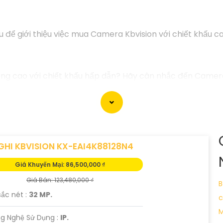
iệu để giới thiệu việc mua Camera Kbvision với chiết khấu
ng cao với chiết khấu hấp dẫn? Hãy cân nhắc đến Camer
 xu hướng hiện nay.
nh sắc nét, chất lượng mà còn có nhiều tính năng thông 
cao và bảo vệ ngôi nhà, cửa hàng hoặc văn phòng của b
i tiết và giúp bạn lựa chọn Camera Kbvision phù hợp nhất 
GHI KBVISION KX-EAI4K88128N4
Giá Khuyến Mại: 86,500,000 ₫
u bạn cần thêm sự điều chỉnh hoặc hỗ trợ khác, đừng ngần 
Giá Bán: 123,480,000 ₫
B
sắc nét :
32 MP.
c
M
g Nghệ Sử Dụng :
IP.