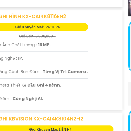
GHI HÌNH KX-CAI4K8116EN2
Giá Khuyến Mại: 5%-35%
Giá Bán: 6,990,000 ₫
h Ành Chất Lượng :
16 MP.
ng Nghệ :
IP.
oảng Cách Ban Đêm :
Từng Vị Trí Camera .
mera Thiết Kế
Đầu Ghi 4 kênh.
Điểm :
Công Nghệ AI.
GHI KBVISION KX-CAI4K8104N2-I2
Giá Khuyến Mại: LIÊN H₫