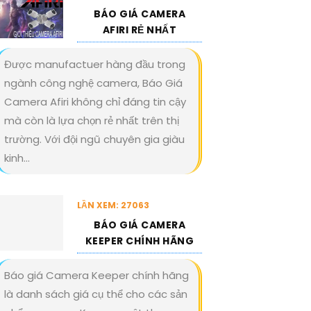
BÁO GIÁ CAMERA
AFIRI RẺ NHẤT
Được manufactuer hàng đầu trong
ngành công nghệ camera, Báo Giá
Camera Afiri không chỉ đáng tin cậy
mà còn là lựa chọn rẻ nhất trên thị
trường. Với đội ngũ chuyên gia giàu
kinh...
LẦN XEM: 27063
BÁO GIÁ CAMERA
KEEPER CHÍNH HÃNG
Báo giá Camera Keeper chính hãng
là danh sách giá cụ thể cho các sản