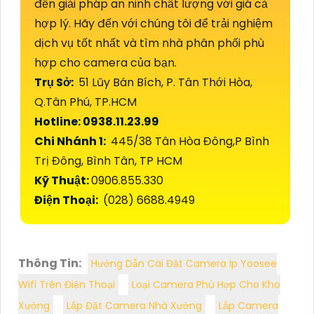
đến giải pháp an ninh chất lượng với giá cả
hợp lý. Hãy đến với chúng tôi để trải nghiệm
dịch vụ tốt nhất và tìm nhà phân phối phù
hợp cho camera của bạn.
Trụ Sở:
51 Lũy Bán Bích, P. Tân Thới Hòa,
Q.Tân Phú, TP.HCM
Hotline: 0938.11.23.99
Chi Nhánh 1:
445/38 Tân Hòa Đông,P Bình
Trị Đông, Bình Tân, TP HCM
Kỹ Thuật:
0906.855.330
Điện Thoại:
(028) 6688.4949
Thông Tin:
Hướng Dẫn Cài Đặt Camera Ip Yoosee
Wifi Trên Điện Thoại
Loại Camera Phù Hợp Cho Kho
Xưởng
Lắp Đặt Camera Nhà Xưởng
Lắp Camera