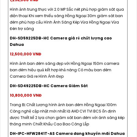
Hình ảnh trung thực với 2.0 MP Sắc nét phù hợp giám sát qua
điện thoại Khi xem thiếu sáng Hồng Ngoại 30m giám sát ban
đêm phù hợp cấu Hình Ánh Sáng Kép Vừa Hồng Ngoại Vừa
Đèn trợ sáng
DH-SD59225DB-HC Camera giá rẻ chất lượng cao
Dahua
12,500,000 VNĐ
Hình ảnh ban đêm sáng đẹp với Hồng Ngoại 150m camera
ban đêm hiệu quả kết hợp khả năng Có màu ban đêm
Camera Giá re Hình Ảnh Đẹp
DH-SD49225DB-HC Camera Giám Sát
10,800,000 VNĐ
Trang Bị Chất Lượng hình ảnh ban đêm Hồng Ngoại 100m
Công nghệ cập nhật mới nhất là AHD CVI TVI BCS ổn định
được Thiết kế 2 lựa chọn giám sát ban đêm với ánh sáng kép
thông minh Chiết Khấu Cao Bao Công Lắp
DH-IPC-HFW2841T-AS Camera đang khuyến mãi Dahua