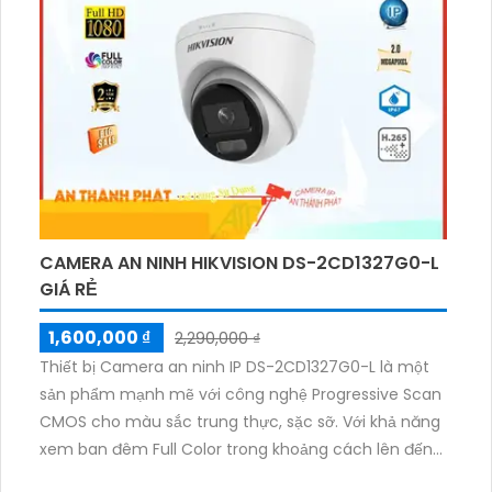
cấp hình ảnh rõ nét trong điều kiện ánh sáng yếu. Với
thiết kế nhỏ gọn và lắp đặt đơn giản, Camera DH-
T2A-PV là sự lựa chọn tuyệt vời cho việc tăng cường
bảo mật cho ngôi nhà, văn phòng hoặc cửa hàng
của bạn.
CAMERA AN NINH HIKVISION DS-2CD1327G0-L
GIÁ RẺ
1,600,000 ₫
2,290,000 ₫
Thiết bị Camera an ninh IP DS-2CD1327G0-L là một
sản phẩm mạnh mẽ với công nghệ Progressive Scan
CMOS cho màu sắc trung thực, sặc sỡ. Với khả năng
xem ban đêm Full Color trong khoảng cách lên đến
30m, camera này mang lại hình ảnh chất lượng cao