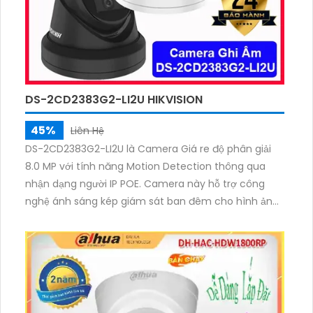
DS-2CD2383G2-LI2U HIKVISION
45%
Liên Hệ
DS-2CD2383G2-LI2U là Camera Giá re độ phân giải
8.0 MP với tính năng Motion Detection thông qua
nhận dạng người IP POE. Camera này hỗ trợ công
nghệ ánh sáng kép giám sát ban đêm cho hình ảnh
rõ nét dưới dạng trắng đen hoặc màu sắc kèm đèn
trợ sáng.