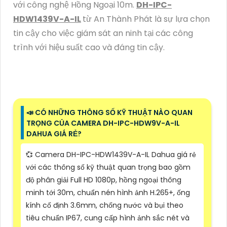
với công nghệ Hồng Ngoại 10m.
DH-IPC-
HDW1439V-A-IL
từ An Thành Phát là sự lựa chọn
tin cậy cho việc giám sát an ninh tại các công
trình với hiệu suất cao và đáng tin cậy.
📣 CÓ NHỮNG THÔNG SỐ KỸ THUẬT NÀO QUAN
TRỌNG CỦA CAMERA DH-IPC-HDW9V-A-IL
DAHUA GIÁ RẺ?
💞 Camera DH-IPC-HDW1439V-A-IL Dahua giá rẻ
với các thông số kỹ thuật quan trọng bao gồm
độ phân giải Full HD 1080p, hồng ngoại thông
minh tới 30m, chuẩn nén hình ảnh H.265+, ống
kính cố định 3.6mm, chống nước và bụi theo
tiêu chuẩn IP67, cung cấp hình ảnh sắc nét và