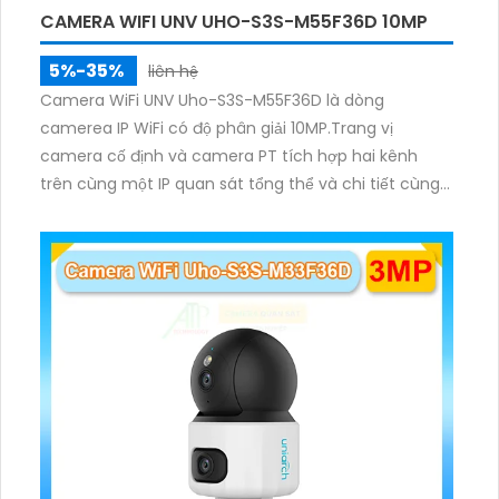
CAMERA WIFI UNV UHO-S3S-M55F36D 10MP
5%-35%
liên hệ
Camera WiFi UNV Uho-S3S-M55F36D là dòng
camerea IP WiFi có độ phân giải 10MP.Trang vị
camera cố định và camera PT tích hợp hai kênh
trên cùng một IP quan sát tổng thể và chi tiết cùng
lúc, hỗ trợ đàm thoại hai chiều cảnh báo âm thanh
ánh sáng. Kết hợp hồng ngoại và đèn ấm cho hình
ảnh có màu trong nhiều điều kiện khác nhau trong
phạm vi 3m.