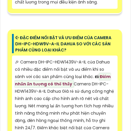
chất lượng trong mọi điều kiện ánh sáng.
☪ ĐẶC ĐIỂM NỔI BẬT VÀ ƯU ĐIỂM CỦA CAMERA
DH-IPC-HDW9V-A-IL DAHUA SO VỚI CÁC SẢN
PHẨM CÙNG LOẠI KHÁC?
️🎉 Camera DH-IPC-HDW1439V-A-IL của Dahua
có nhiều đặc điểm nổi bật và ưu điểm khi so
sánh với các sản phẩm cùng loại khác. 📸
Điểm
nhấn ấn tượng có thể thấy
Camera DH-IPC-
HDW1439V-A-IL Dahua Giá rẻ sử dụng công nghệ
hình ảnh cao cấp cho hình ảnh rõ nét và chất
lượng. Nét mang lại ấn tượng hơn tích hợp nhiều
tính năng thông minh như phát hiện chuyển
động, đèn hồng ngoại thông minh, hỗ trợ ghi
hình 24/7. Điểm khác biệt nổi bật của Camera