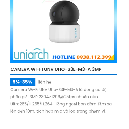
CAMERA WI-FI UNV UHO-S3E-M3-A 3MP
5%-35%
liên hệ
Camera Wi-Fi UNV Uho-S3E-M3-A là dòng có độ
phân giải 3MP 2304×1296@25fps chuẩn nén
Ultra265/H.265/H.264. Hồng ngoại ban đêm tầm xa
lên đến 10m, tích hợp mic và loa trong phạm vi
3m.Hỗ trợ thẻ nhớ MicroSD tối đa 256GB