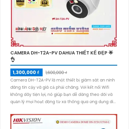
hình vượt trội.
CAMERA DH-T2A-PV DAHUA THIẾT KẾ ĐẸP 🌟
👌
1,300,000 ₫
1,600,000 ₫
Camera DH-T2A-PV là một thiết bị giám sát an ninh
đáng tin cậy và giá cả phải chăng. Với kết nối Wifi
không dây tiện lợi, nó giúp bạn dễ dàng theo dõi và
quản lý mọi hoạt động từ xa thông qua ứng dụng di
động. Camera này có khả năng quay video HD chất
lượng cao và chức năng ghi hình tự động khi phát
hiện chuyển động. Với tính năng hồng ngoại, nó cung