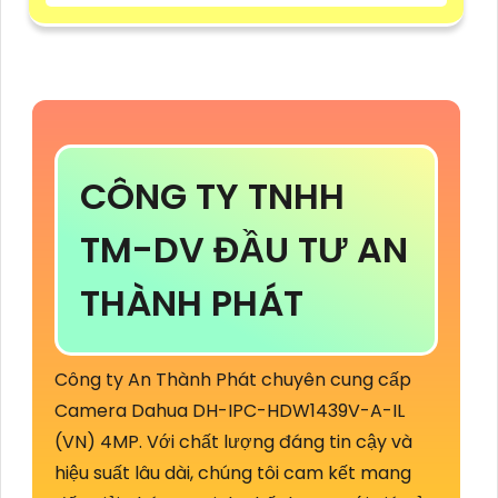
CÔNG TY TNHH
TM-DV ĐẦU TƯ AN
THÀNH PHÁT
Công ty An Thành Phát chuyên cung cấp
Camera Dahua DH-IPC-HDW1439V-A-IL
(VN) 4MP. Với chất lượng đáng tin cậy và
hiệu suất lâu dài, chúng tôi cam kết mang