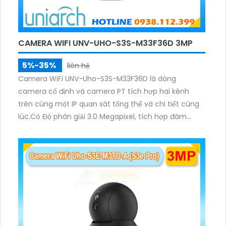
CAMERA WIFI UNV-UHO-S3S-M33F36D 3MP
5%-35%
liên hệ
Camera WiFi UNV-Uho-S3S-M33F36D là dòng
camera cố định và camera PT tích hợp hai kênh
trên cùng một IP quan sát tổng thể và chi tiết cùng
lúc.Có Độ phân giải 3.0 Megapixel, tích hợp đàm
thoại hai chiều. Hồng ngoại ban đêm và đèn ánh
sáng ấm lên đến 10m.