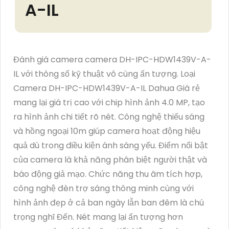
A-IL
Đánh giá camera camera DH-IPC-HDW1439V-A-
IL với thông số kỹ thuật vô cùng ấn tượng. Loại
Camera DH-IPC-HDW1439V-A-IL Dahua Giá rẻ
mang lại giá trị cao với chip hình ảnh 4.0 MP, tạo
ra hình ảnh chi tiết rõ nét. Công nghệ thiếu sáng
và hồng ngoại 10m giúp camera hoạt động hiệu
quả dù trong điều kiện ánh sáng yếu. Điểm nổi bật
của camera là khả năng phân biệt người thật và
báo động giả mạo. Chức năng thu âm tích hợp,
công nghệ đèn trợ sáng thông minh cùng với
hình ảnh đẹp ở cả ban ngày lẫn ban đêm là chú
trọng nghĩ Đến. Nét mang lại ấn tượng hơn