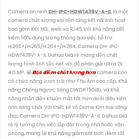
Camera an ninh
DH-IPC-HDW1439V-A-IL
là một
camera chất lượng với nền tảng kết nối linh hoạt
bao gồm Kết Nối , web và RJ45 Với khả năng tiết
kiệm 50% dung lượng thông qua việc hỗ trợ
H.265+/H.265/H.264+/H.264, Camera DH-IPC-
HDW1439V-A-IL Dahua Giá rẻ mang đến chất
lượng hình ảnh sắc nét với độ phân giải Ultra 2k
4.0 MP. 😀
Đặc điểm chất lượng hơn
camera còn
có chức năng vượt trội như Thu Âm cao cấp, Khả
năng Chống Ngược Sáng DWDR 150db, và khả
năng nhận diện khuôn mặt tốt hơn dưới điều kiện
ánh sáng chói. Với thiết kế vỏ Dome Kim loại sáng
đẹp, Camera DH-IPC-HDW1439V-A-IL Dahua Giá
rẻ lý tưởng cho việc lắp đặt trong nhà hoặc văn
phòng, mang lại khả năng giám sát ban đêm tốt