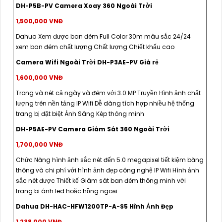
DH-P5B-PV Camera Xoay 360 Ngoài Trời
1,500,000 VNĐ
Dahua Xem được ban đêm Full Color 30m màu sắc 24/24
xem ban đêm chất lượng Chất lượng Chiết khấu cao
Camera Wifi Ngoài Trời DH-P3AE-PV Giá rẻ
1,600,000 VNĐ
Trong và nét cả ngày và đêm với 3.0 MP Truyền Hình ảnh chất
lượng trên nền tảng IP Wifi Dễ dàng tích hợp nhiều hệ thống
trang bị đặt biệt Ánh Sáng Kép thông minh
DH-P5AE-PV Camera Giám Sát 360 Ngoài Trời
1,700,000 VNĐ
Chức Năng hình ảnh sắc nét đến 5.0 megapixel tiết kiệm băng
thông và chi phí với hình ảnh đẹp công nghệ IP Wifi Hình ảnh
sắc nét được Thiết kế Giám sát ban đêm thông minh với
trang bị ánh led hoặc hồng ngoại
Dahua DH-HAC-HFW1200TP-A-S5 Hình Ảnh Đẹp
1,238,000 VNĐ