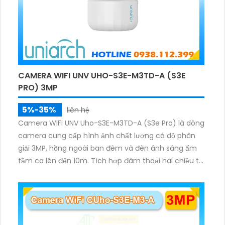
CAMERA WIFI UNV UHO-S3E-M3TD-A (S3E
PRO) 3MP
5%-35%
liên hệ
Camera WiFi UNV Uho-S3E-M3TD-A (S3e Pro) là dòng
camera cung cấp hình ảnh chất lượng có độ phân
giải 3MP, hồng ngoài ban đêm và đèn ánh sáng ấm
tầm ca lên đến 10m. Tích hợp đàm thoại hai chiều to
rõ ràng, hỗ trợ thẻ nhớ 512GB, có nút cảm ứng tiện lợi.