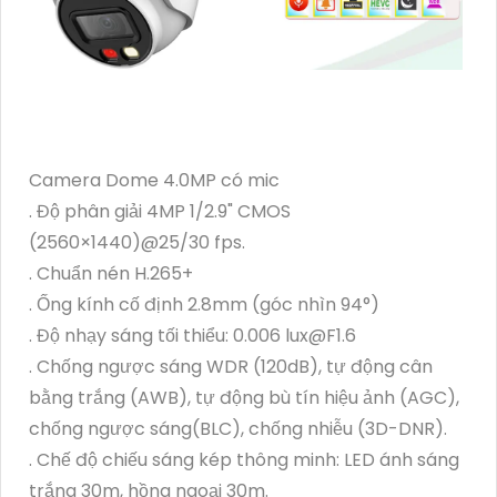
Camera Dome 4.0MP có mic
. Độ phân giải 4MP 1/2.9" CMOS
(2560×1440)@25/30 fps.
. Chuẩn nén H.265+
. Ống kính cố định 2.8mm (góc nhìn 94°)
. Độ nhạy sáng tối thiểu: 0.006 lux@F1.6
. Chống ngược sáng WDR (120dB), tự động cân
bằng trắng (AWB), tự động bù tín hiệu ảnh (AGC),
chống ngược sáng(BLC), chống nhiễu (3D-DNR).
. Chế độ chiếu sáng kép thông minh: LED ánh sáng
trắng 30m, hồng ngoại 30m.