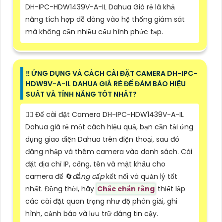
DH-IPC-HDW1439V-A-IL Dahua Giá rẻ là khả
năng tích hợp dễ dàng vào hệ thống giám sát
mà không cần nhiều cấu hình phức tạp.
‼️ ỨNG DỤNG VÀ CÁCH CÀI ĐẶT CAMERA DH-IPC-
HDW9V-A-IL DAHUA GIÁ RẺ ĐỂ ĐẢM BẢO HIỆU
SUẤT VÀ TÍNH NĂNG TỐT NHẤT?
❤️‍💋‍ Để cài đặt Camera DH-IPC-HDW1439V-A-IL
Dahua giá rẻ một cách hiệu quả, bạn cần tải ứng
dụng giao diện Dahua trên điện thoại, sau đó
đăng nhập và thêm camera vào danh sách. Cài
đặt địa chỉ IP, cổng, tên và mật khẩu cho
camera để 🔄
đẳng cấp
kết nối và quản lý tốt
nhất. Đồng thời, hãy
Chắc chắn rằng
thiết lập
các cài đặt quan trọng như độ phân giải, ghi
hình, cảnh báo và lưu trữ đáng tin cậy.