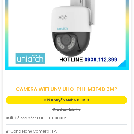
CAMERA WIFI UNV UHO-P1H-M3F4D 3MP
Giá Khuyến Mại: 5%-35%
Giá Bán: liên hệ
👁️‍🗨 Độ sắc nét :
FULL HD 1080P .
🌠 Công Nghệ Camera :
IP.