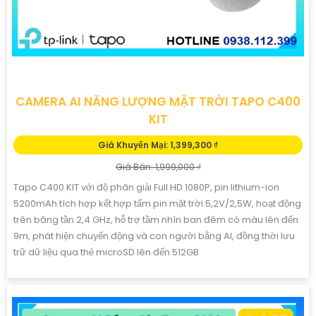
CAMERA AI NĂNG LƯỢNG MẶT TRỜI TAPO C400
KIT
Giá Khuyến Mại: 1,399,300 ₫
Giá Bán: 1,999,000 ₫
Tapo C400 KIT với độ phân giải Full HD 1080P, pin lithium-ion
5200mAh tích hợp kết hợp tấm pin mặt trời 5,2V/2,5W, hoạt động
trên băng tần 2,4 GHz, hỗ trợ tầm nhìn ban đêm có màu lên đến
9m, phát hiện chuyển động và con người bằng AI, đồng thời lưu
trữ dữ liệu qua thẻ microSD lên đến 512GB