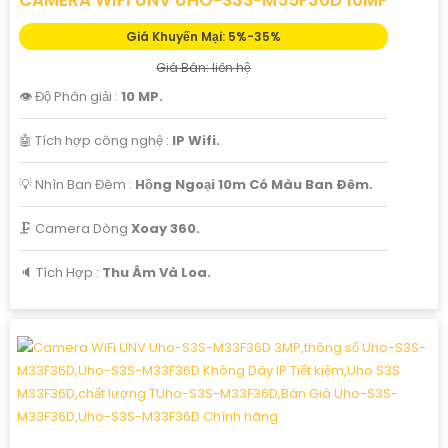
CAMERA WIFI UNV UHO-S3S-M55F36D 10MP
Giá Khuyến Mại: 5%-35%
Giá Bán: liên hệ
👁 Độ Phân giải :
10 MP.
🤖️ Tích hợp công nghệ :
IP Wifi.
💡 Nhìn Ban Đêm :
Hồng Ngoại 10m Có Màu Ban Ðêm.
🗜️ Camera Dòng
Xoay 360.
️🔈 Tích Hợp :
Thu Âm Và Loa.