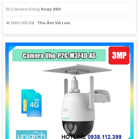
🎲 Camera Dòng
Xoay 360.
️💎 Điểm Nỗi Bật :
Thu Âm Và Loa.