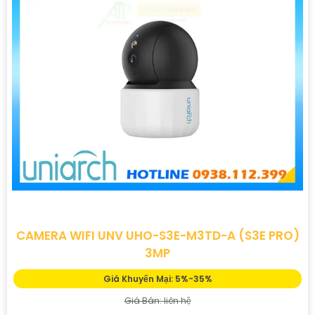
CAMERA WIFI UNV UHO-S3E-M3TD-A (S3E PRO)
3MP
Giá Khuyến Mại: 5%-35%
Giá Bán: liên hệ