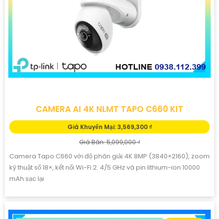
CAMERA AI 4K NLMT TAPO C660 KIT
Giá Khuyến Mại: 3,569,300 ₫
Giá Bán: 5,099,000 ₫
Camera Tapo C660 với độ phân giải 4K 8MP (3840×2160), zoom
kỹ thuật số 18×, kết nối Wi-Fi 2. 4/5 GHz và pin lithium-ion 10000
mAh sạc lại