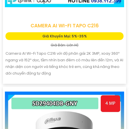
CAMERA AI WI-FI TAPO C216
Giá Khuyến Mại: 5%-35%
Giá Bán: Liên Hệ
Camera AI Wi-Fi Tapo C216 với độ phân giải 2K 3MP, xoay 360º
ngang và 152º dọc, tầm nhìn ban đêm có màu lên đến 12m, và AI
nhận diện con người và tiếng khóc trẻ em, cùng khả năng theo
dõi chuyển động tự động