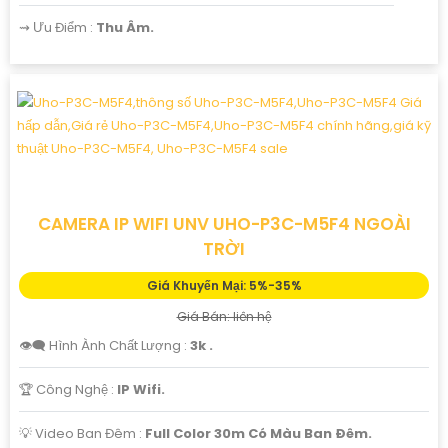
️⇝ Ưu Điểm :
Thu Âm.
CAMERA IP WIFI UNV UHO-P3C-M5F4 NGOÀI
TRỜI
Giá Khuyến Mại: 5%-35%
Giá Bán: liên hệ
👁️‍🗨 Hình Ành Chất Lượng :
3k .
🏆 Công Nghệ :
IP Wifi.
💡 Video Ban Đêm :
Full Color 30m Có Màu Ban Ðêm.