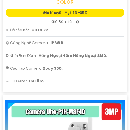
COLOR
Giá Khuyến Mại: 5%-35%
Giá Bán: liên hệ
🔅 Độ sắc nét :
Ultra 2k + .
🤖️ Công Nghệ Camera :
IP Wifi.
❂ Nhìn Ban Đêm :
Hồng Ngoại 40m Hồng Ngoại SMD.
🐉️ Cấu Tạo Camera
Xoay 360.
️⇝ Ưu Điểm :
Thu Âm.