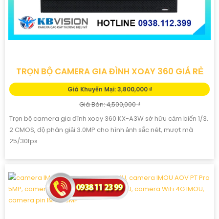
TRỌN BỘ CAMERA GIA ĐÌNH XOAY 360 GIÁ RẺ
Giá Khuyến Mại: 3,800,000 ₫
Giá Bán: 4,500,000 ₫
Trọn bộ camera gia đình xoay 360 KX-A3W sở hữu cảm biến 1/3.
2 CMOS, độ phân giải 3.0MP cho hình ảnh sắc nét, mượt mà
25/30fps