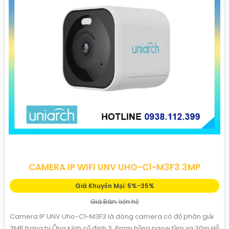
CAMERA IP WIFI UNV UHO-C1-M3F3 3MP
Giá Khuyến Mại: 5%-35%
Giá Bán: liên hệ
Camera IP UNV Uho-C1-M3F3 là dòng camera có độ phân giải
3MP trang bị Ống kính cố định 3. 6mm hồng ngoại tầm xa 30m Hỗ