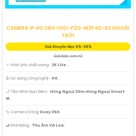
CAMERA IP 4G UNV UHO-P2G-M3F4D-AS NGOÀI
TRỜI
Giá Khuyến Mại: 5%-35%
Giá Bán: liên hệ
🔅 Hình ảnh chất lượng :
2K Lite .
👍 Sử dụng công nghệ :
4G.
🌙 Tầm Nhìn Ban Đêm :
Hồng Ngoại 30m Hồng Ngoại Smart
IR.
🔩 Camera Dòng
Xoay 360.
️🛃 Khả Năng :
Thu Âm Và Loa.