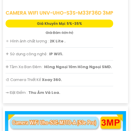
CAMERA WIFI UNV-UHO-S3S-M33F36D 3MP
Giá Khuyến Mại: 5%-35%
Giá Bán: liên hệ
🔅 Hình ảnh chất lượng :
2K Lite .
⚜️ Sử dụng công nghệ :
IP Wifi.
❈ Tầm Xa Ban Đêm :
Hồng Ngoại 10m Hồng Ngoại SMD.
🎨 Camera Thiết Kế
Xoay 360.
️⇝ Đặt Điểm :
Thu Âm Và Loa.