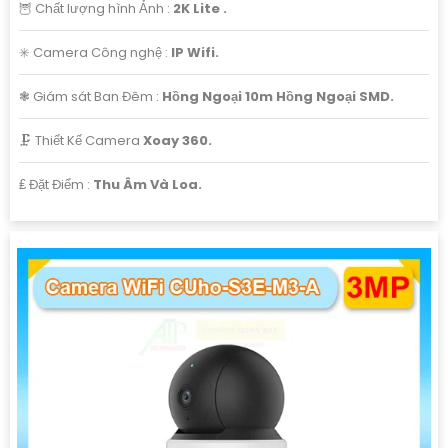
🦉 Chất lượng hình Ảnh :
2K Lite .
✳️ Camera Công nghệ :
IP Wifi.
❃ Giám sát Ban Đêm :
Hồng Ngoại 10m Hồng Ngoại SMD.
🗜️ Thiết Kế Camera
Xoay 360.
️₤ Đặt Điểm :
Thu Âm Và Loa.