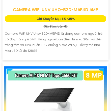
CAMERA WIFI UNV UHO-B2D-M5F4D 5MP
Giá Khuyến Mại: 5%-35%
Giá Bán: Liên Hệ
Camera WiFi UNV Uho-B2D-M5F4D là dòng camera ngoài trời
có độ phân giải 5MP. Hồng ngoại ban đêm tầm xa 20m và đèn
trắng tầm xa 10m, huẩn IP67 chống nước và bụi. Hỗ trợ thẻ nhớ
MicroSD tối đa 128GB