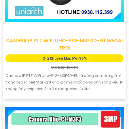
CAMERA IP PTZ WIFI UHO-P1G-M3F4D-EU NGOAI
TROI
Giá Khuyến Mại: 5%-35%
Giá Bán: liên hệ
Camera IP PTZ WiFi Uho-P1G-M3F4D-EU là dòng camera giá rẻ
trang bị đặc biệt Starlight cho giám sát tốt trong ánh sáng yếu. IP
Không Dây chip hình ảnh 3.0 megapixel 2k lite