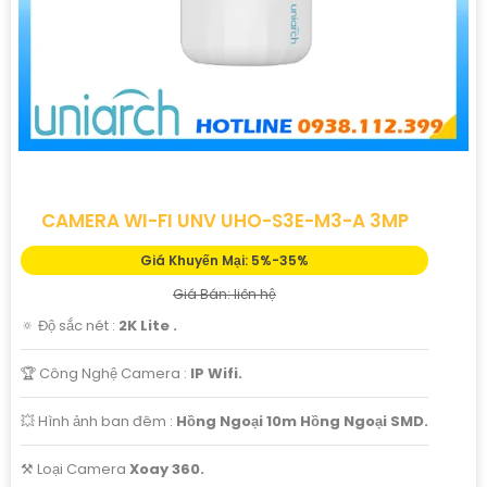
CAMERA WI-FI UNV UHO-S3E-M3-A 3MP
Giá Khuyến Mại: 5%-35%
Giá Bán: liên hệ
🔅 Độ sắc nét :
2K Lite .
🏆 Công Nghệ Camera :
IP Wifi.
💥 Hình ảnh ban đêm :
Hồng Ngoại 10m Hồng Ngoại SMD.
⚒ Loại Camera
Xoay 360.