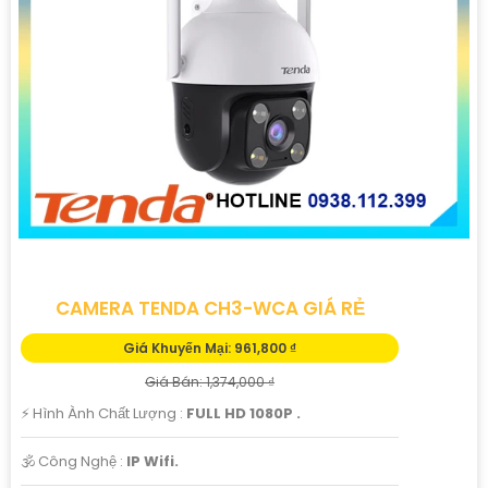
CAMERA TENDA CH3-WCA GIÁ RẺ
Giá Khuyến Mại: 961,800 ₫
Giá Bán: 1,374,000 ₫
️⚡ Hình Ành Chất Lượng :
FULL HD 1080P .
🕉️ Công Nghệ :
IP Wifi.