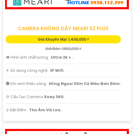
CAMERA KHÔNG DÂY MEARI S2 PLUS
Giá Khuyến Mại: 1,400,000 ₫
Giá Bán: 1,550,000 ₫
👁 Hình ảnh chất lượng :
Ultra 2k + .
⚜️ Sử dụng công nghệ :
IP Wifi.
🌚 Khi xem thiếu sáng :
Hồng Ngoại 30m Có Màu Ban Ðêm.
💢 Cấu Tạo Camera
Xoay 360.
️➲ Đặt Điểm :
Thu Âm Và Loa.