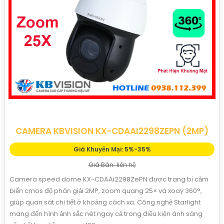
CAMERA KBVISION KX-CDAAI2298ZEPN (2MP)
Giá Khuyến Mại: 5%-35%
Giá Bán: liên hệ
Camera speed dome KX-CDAAi2298ZePN được trang bị cảm
biến cmos độ phân giải 2MP, zoom quang 25× và xoay 360°,
giúp quan sát chi tiết ở khoảng cách xa. Công nghệ Starlight
mang đến hình ảnh sắc nét ngay cả trong điều kiện ánh sáng