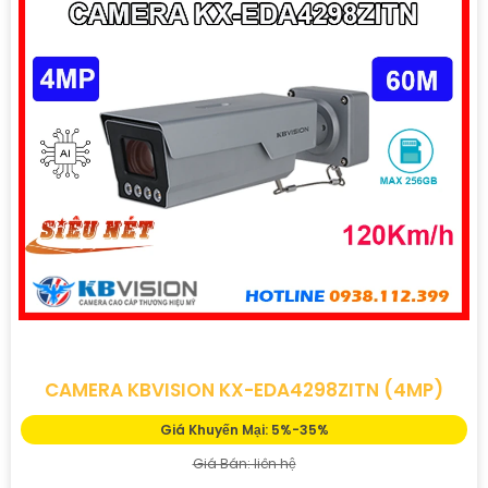
CAMERA KBVISION KX-EDA4298ZITN (4MP)
Giá Khuyến Mại: 5%-35%
Giá Bán: liên hệ