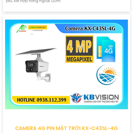
yếu, kết hợp hồng ngoại 120m
CAMERA 4G PIN MẶT TRỜI KX-C43SL-4G