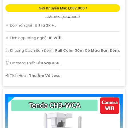
Giá Khuyến Mại: 1,087,800 ₫
Giá Bán: 1,554,000 ₫
🔅 Độ Phân giải :
Ultra 2k + .
⚛️ Tích hợp công nghệ :
IP Wifi.
🌜 Khoảng Cách Ban Đêm :
Full Color 30m Có Màu Ban Ðêm.
🗜️ Camera Thiết Kế
Xoay 360.
️📢 Tích Hợp :
Thu Âm Và Loa.