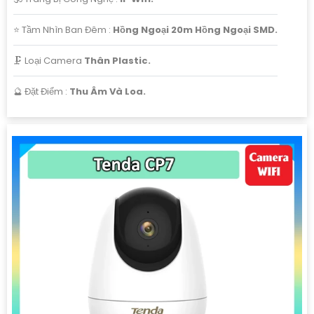
lòng liên hệ với chúng tôi qua số điện thoại hoặc email
⭐ Tầm Nhìn Ban Đêm :
Hồng Ngoại 20m Hồng Ngoại SMD.
dưới đây.
Trân trọng,
🗜️ Loại Camera
Thân Plastic.
[Đơn vị cung cấp]
️🔮 Đặt Điểm :
Thu Âm Và Loa.
Hy vọng mẫu tư vấn trên sẽ giúp bạn có thêm ý tưởng để
giới thiệu Camera Giá Rẻ Thiết Bị An Ninh Chính Hãng
Chuyên Nghiệp cho dự án của mình. Nếu cần thêm bất kỳ
thông tin hay sự điều chỉnh nào, hãy Cung cấp cho công
trình biết để Từng công trình có thể hỗ trợ bạn tốt hơn.