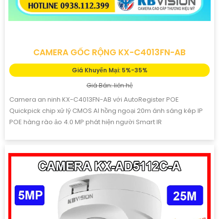
CAMERA GỐC RỘNG KX-C4013FN-AB
Giá Khuyến Mại: 5%-35%
Giá Bán: liên hệ
Camera an ninh KX-C4013FN-AB với AutoRegister POE
Quickpick chip xử lý CMOS AI hồng ngoại 20m ánh sáng kép IP
POE hàng rào ảo 4.0 MP phát hiện người Smart IR