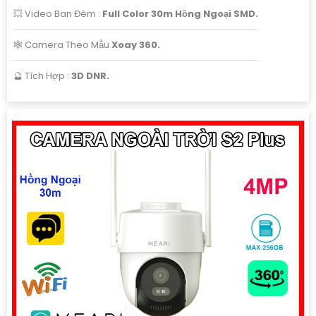
💥 Video Ban Đêm :
Full Color 30m Hồng Ngoại SMD.
🕸️ Camera Theo Mẫu
Xoay 360.
️🔮 Tích Hợp :
3D DNR.