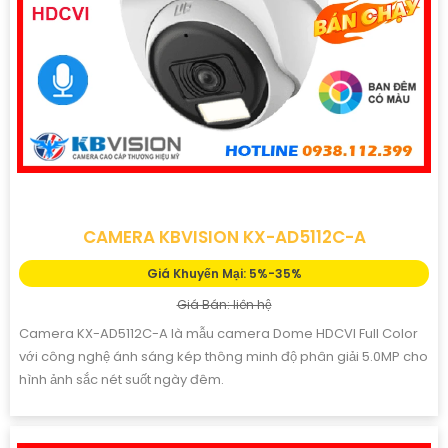
CAMERA KBVISION KX-AD5112C-A
Giá Khuyến Mại: 5%-35%
Giá Bán: liên hệ
Camera KX-AD5112C-A là mẫu camera Dome HDCVI Full Color
với công nghệ ánh sáng kép thông minh độ phân giải 5.0MP cho
hình ảnh sắc nét suốt ngày đêm.