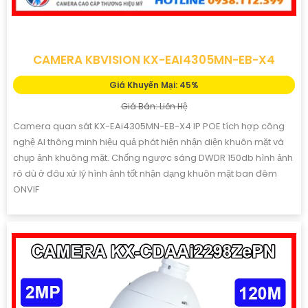
CAMERA KBVISION KX-EAI4305MN-EB-X4
Giá Khuyến Mại: 45%
Giá Bán: Liên Hệ
Camera quan sát KX-EAi4305MN-EB-X4 IP POE tích hợp công
nghệ AI thông minh hiệu quả phát hiện nhận diện khuôn mặt và
chụp ảnh khuông mặt. Chống ngược sáng DWDR 150db hình ảnh
rõ dù ở đâu xử lý hình ảnh tốt nhận dạng khuôn mặt ban đêm
ONVIF