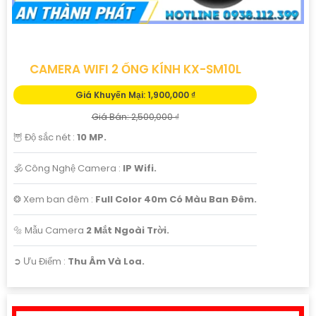
CAMERA WIFI 2 ỐNG KÍNH KX-SM10L
Giá Khuyến Mại: 1,900,000 ₫
Giá Bán: 2,500,000 ₫
🦉 Độ sắc nét :
10 MP.
🕉️ Công Nghệ Camera :
IP Wifi.
❂ Xem ban đêm :
Full Color 40m Có Màu Ban Ðêm.
🔩 Mẫu Camera
2 Mắt Ngoài Trời.
️➲ Ưu Điểm :
Thu Âm Và Loa.