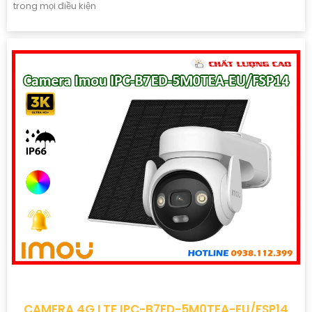
trong mọi điều kiện
CAMERA 4G LTE IPC-B7ED-5M0TEA-EU/FSP14