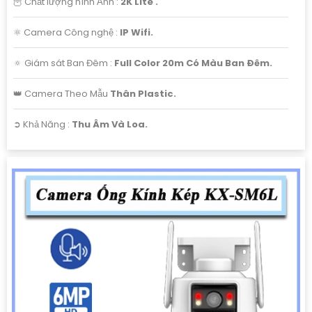
🦉 Chất lượng hình Ảnh :
2K Lite .
⚛️ Camera Công nghệ :
IP Wifi.
🔅 Giám sát Ban Đêm :
Full Color 20m Có Màu Ban Ðêm.
👑 Camera Theo Mẫu
Thân Plastic.
️➲ Khả Năng :
Thu Âm Và Loa.