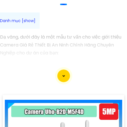
Dạ vâng, dưới đây là một mẫu tư vấn cho việc giới thiệu
Camera Giá Rẻ Thiết Bị An Ninh Chính Hãng Chuyên
Nghiệp cho dự án của bạn:
Camera Giá Rẻ Thiết Bị An Ninh Chính Hãng Chuyên
Nghiệp cho Dự Án
Chào quý khách hàng,
Chúng tôi xin giới thiệu đến quý khách hàng dòng sản
phẩm Camera Giá Rẻ Thiết Bị An Ninh Chính Hãng
Chuyên Nghiệp, đáp ứng nhu cầu an ninh và giám sát cho
dự án của quý khách một cách hiệu quả, tin cậy và tiết
kiệm.