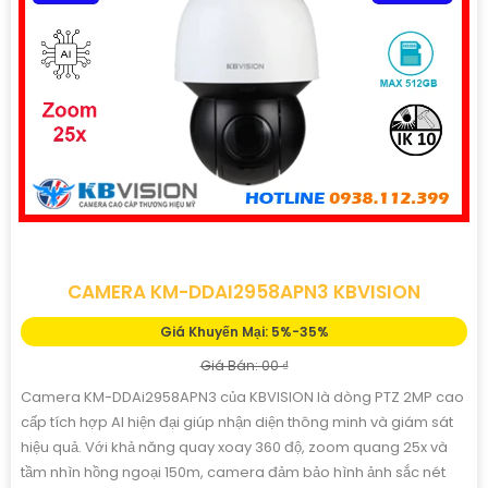
CAMERA KM-DDAI2958APN3 KBVISION
Giá Khuyến Mại: 5%-35%
Giá Bán: 00 ₫
Camera KM-DDAi2958APN3 của KBVISION là dòng PTZ 2MP cao
cấp tích hợp AI hiện đại giúp nhận diện thông minh và giám sát
hiệu quả. Với khả năng quay xoay 360 độ, zoom quang 25x và
tầm nhìn hồng ngoại 150m, camera đảm bảo hình ảnh sắc nét