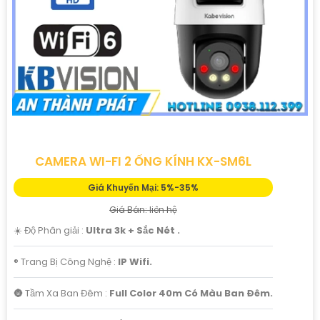
CAMERA WI-FI 2 ỐNG KÍNH KX-SM6L
Giá Khuyến Mại: 5%-35%
Giá Bán: liên hệ
☀️ Độ Phân giải :
Ultra 3k + Sắc Nét .
®️ Trang Bị Công Nghệ :
IP Wifi.
🌚 Tầm Xa Ban Đêm :
Full Color 40m Có Màu Ban Ðêm.