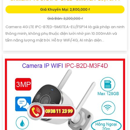
Giá Khuyến Mại: 2,800,000 ₫
Giá Bán: 3,200,000 ₫
Camera 4G LTE IPC-B7ED-5M0TEA-EU/FSP14 là giải pháp an ninh
thông minh, không phụ thuộc điện lưới nhờ pin 10.000mAh và
tấm năng lượng mặt trời. Hỗ trợ WiFi/4G, AI nhận diện...