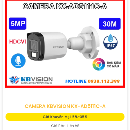
CAMERA KBVISION KX-AD5111C-A
Giá Khuyến Mại: 5%-35%
Giá Bán: Liên hệ