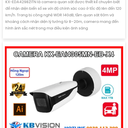
KX-EDA4298ZITN là camera quan sát được thiết kế chuyên biệt
để nhận diện biển số xe với độ chính xác cao ở tốc độ lên đến 120
km/h. Trang bị công nghệ WDR 140dB, tầm quan sát 60m và
khoảng cách nhận diện lý tưởng từ 8–20m, camera mang đến
hình ảnh sắc nét trong mọi điều kiện ánh sáng