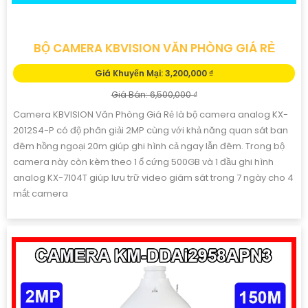
BỘ CAMERA KBVISION VĂN PHÒNG GIÁ RẺ
Giá Khuyến Mại: 3,200,000 ₫
Giá Bán: 6,500,000 ₫
Camera KBVISION Văn Phòng Giá Rẻ là bộ camera analog KX-
2012S4-P có độ phân giải 2MP cùng với khả năng quan sát ban
đêm hồng ngoại 20m giúp ghi hình cả ngay lẫn đêm. Trong bộ
camera này còn kèm theo 1 ổ cứng 500GB và 1 đầu ghi hình
analog KX-7104T giúp lưu trữ video giám sát trong 7 ngày cho 4
mắt camera