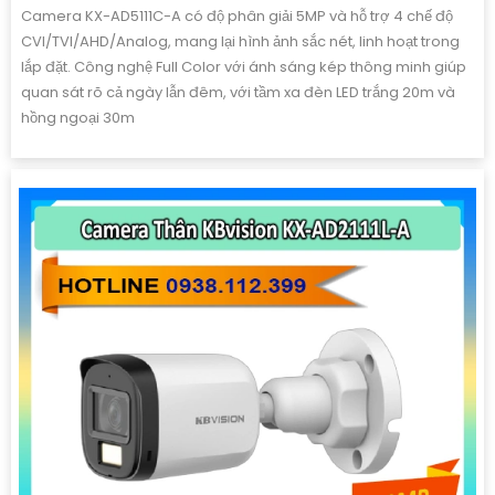
Camera KX-AD5111C-A có độ phân giải 5MP và hỗ trợ 4 chế độ
CVI/TVI/AHD/Analog, mang lại hình ảnh sắc nét, linh hoạt trong
lắp đặt. Công nghệ Full Color với ánh sáng kép thông minh giúp
quan sát rõ cả ngày lẫn đêm, với tầm xa đèn LED trắng 20m và
hồng ngoại 30m