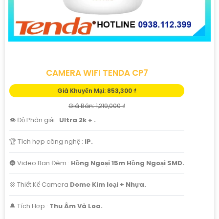
CAMERA WIFI TENDA CP7
Giá Khuyến Mại: 853,300 ₫
Giá Bán: 1,219,000 ₫
'
👁 Độ Phân giải :
Ultra 2k + .
🏆 Tích hợp công nghệ :
IP.
🌚 Video Ban Đêm :
Hồng Ngoại 15m Hồng Ngoại SMD.
💢 Thiết Kế Camera
Dome Kim loại + Nhựa.
️🔔 Tích Hợp :
Thu Âm Và Loa.