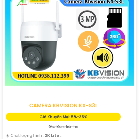
CAMERA KBVISION KX-S3L
Giá Khuyến Mại: 5%-35%
Giá Bán: liên hệ
☀️ Chất lượng hình :
2K Lite .