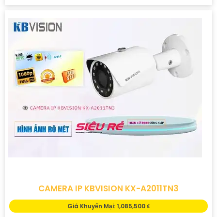
CAMERA IP KBVISION KX-A2011TN3
Giá Khuyến Mại: 1,085,500 ₫