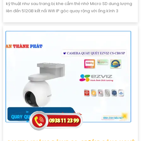
kỹ thuật như sau trang bị khe cắm thẻ nhớ Micro SD dung lượng
lên đến 512GB kết nối Wifi IP góc quay rộng với ống kính 3