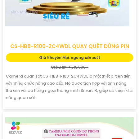
CS-HB8-R100-2C4WDL QUAY QUÉT DÙNG PIN
Giá Khuyến Mại: ngung s₫n xu₫t
Giá Bán: 4,518,000 ₫
Camera quan sát CS-HB8-R100-2C4WDL là một thiết bị tiên tiến
với nhiều chức năng cao cấp. Nó được tích hợp với tính năng
thu âm và loa hồng ngoại thông minh Smart IR, giúp cải thiện khả
năng quan sát