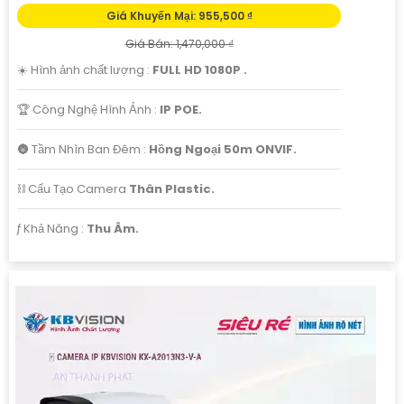
Giá Khuyến Mại: 955,500 ₫
Giá Bán: 1,470,000 ₫
☀️ Hình ảnh chất lượng :
FULL HD 1080P .
🏆 Công Nghệ Hình Ảnh :
IP POE.
🌚 Tầm Nhìn Ban Đêm :
Hồng Ngoại 50m ONVIF.
⛓ Cấu Tạo Camera
Thân Plastic.
️ƒ Khả Năng :
Thu Âm.