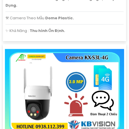
lòng liên hệ với chúng tôi qua số điện thoại hoặc email
Dụng.
dưới đây.
⚒ Camera Theo Mẫu
Dome Plastic.
Trân trọng,
[Đơn vị cung cấp]
️✨ Khả Năng :
Thu hình Ổn Định.
Hy vọng mẫu tư vấn trên sẽ giúp bạn có thêm ý tưởng để
giới thiệu Camera Giá Rẻ Thiết Bị An Ninh Chính Hãng
Chuyên Nghiệp cho dự án của mình. Nếu cần thêm bất kỳ
thông tin hay sự điều chỉnh nào, hãy Cung cấp cho công
trình biết để Từng công trình có thể hỗ trợ bạn tốt hơn.