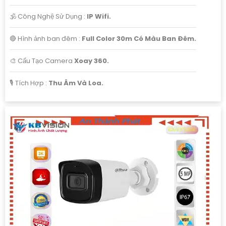
🕉️ Công Nghệ Sử Dụng :
IP Wifi.
🔴 Hình ảnh ban đêm :
Full Color 30m Có Màu Ban Ðêm.
🎨 Cấu Tạo Camera
Xoay 360.
️🎙 Tích Hợp :
Thu Âm Và Loa.