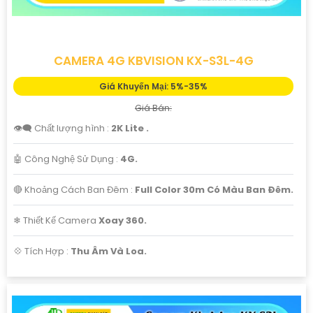
CAMERA 4G KBVISION KX-S3L-4G
Giá Khuyến Mại: 5%-35%
Giá Bán:
👁️‍🗨 Chất lượng hình :
2K Lite .
🤖️ Công Nghệ Sử Dụng :
4G.
'
🔴 Khoảng Cách Ban Đêm :
Full Color 30m Có Màu Ban Ðêm.
❄ Thiết Kế Camera
Xoay 360.
️💠 Tích Hợp :
Thu Âm Và Loa.