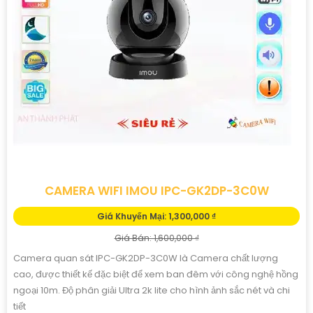
CAMERA WIFI IMOU IPC-GK2DP-3C0W
Giá Khuyến Mại: 1,300,000 ₫
Giá Bán: 1,600,000 ₫
Camera quan sát IPC-GK2DP-3C0W là Camera chất lượng
cao, được thiết kế đặc biệt để xem ban đêm với công nghệ hồng
ngoại 10m. Độ phân giải Ultra 2k lite cho hình ảnh sắc nét và chi
tiết