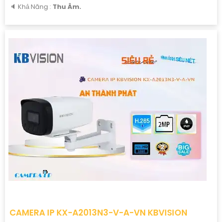
️🔈 Khả Năng :
Thu Âm.
CAMERA IP KX-A2013N3-V-A-VN KBVISION