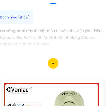
Dạ vâng, dưới đây là một mẫu tư vấn cho việc giới thiệu
Camera Giá Rẻ Thiết Bị An Ninh Chính Hãng Chuyên
Nghiệp cho dự án của bạn:
Camera Giá Rẻ Thiết Bị An Ninh Chính Hãng Chuyên
Nghiệp cho Dự Án
Chào quý khách hàng,
Chúng tôi xin giới thiệu đến quý khách hàng dòng sản
phẩm Camera Giá Rẻ Thiết Bị An Ninh Chính Hãng
Chuyên Nghiệp, đáp ứng nhu cầu an ninh và giám sát cho
dự án của quý khách một cách hiệu quả, tin cậy và tiết
kiệm.