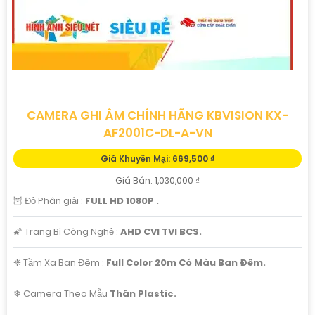
CAMERA GHI ÂM CHÍNH HÃNG KBVISION KX-
AF2001C-DL-A-VN
Giá Khuyến Mại: 669,500 ₫
Giá Bán: 1,030,000 ₫
🦉 Độ Phân giải :
FULL HD 1080P .
🌠 Trang Bị Công Nghệ :
AHD CVI TVI BCS.
❈ Tầm Xa Ban Đêm :
Full Color 20m Có Màu Ban Ðêm.
❄ Camera Theo Mẫu
Thân Plastic.