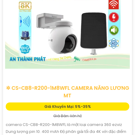
✲ CS-CB8-R200-1M8WFL CAMERA NĂNG LƯƠNG
MT
Giá Khuyến Mại: 5%-35%
Giá Bán: liên hệ
camera CS-CB8-R200-1M8WFL là một loại camera 360 ezviz
Dung lượng pin 10. 400 mAh Độ phân giải tối đa 4K với đặc điểm