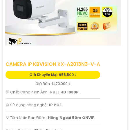
CAMERA IP KBVISION KX-A2013N3-V-A
Giá Khuyến Mại: 955,500 ₫
Giá Bán: 1,470,000 ₫
💯 Chất lượng hình Ảnh :
FULL HD 1080P .
👍 Sử dụng công nghệ :
IP POE.
💡 Tầm Nhìn Ban Đêm :
Hồng Ngoại 50m ONVIF.