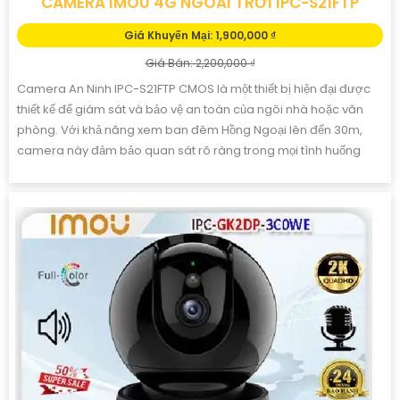
CAMERA IMOU 4G NGOÀI TRỜI IPC-S21FTP
Giá Khuyến Mại: 1,900,000 ₫
Giá Bán: 2,200,000 ₫
Camera An Ninh IPC-S21FTP CMOS là một thiết bị hiện đại được
thiết kế để giám sát và bảo vệ an toàn của ngôi nhà hoặc văn
phòng. Với khả năng xem ban đêm Hồng Ngoại lên đến 30m,
camera này đảm bảo quan sát rõ ràng trong mọi tình huống