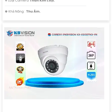
❄ Loại Camera
Thân Kim Loại.
️♚ Khả Năng :
Thu Âm.