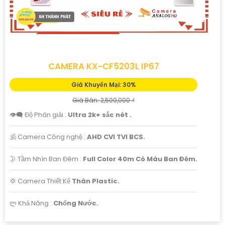
CAMERA KX-CF5203L IP67
Giá Khuyến Mại: 30%
Giá Bán: 2,500,000 ₫
👁️‍🗨 Độ Phân giải :
Ultra 2k+ sắc nét .
🕉️ Camera Công nghệ :
AHD CVI TVI BCS.
🌛 Tầm Nhìn Ban Đêm :
Full Color 40m Có Màu Ban Đêm.
💢 Camera Thiết Kế
Thân Plastic.
️ლ Khả Năng :
Chống Nước.