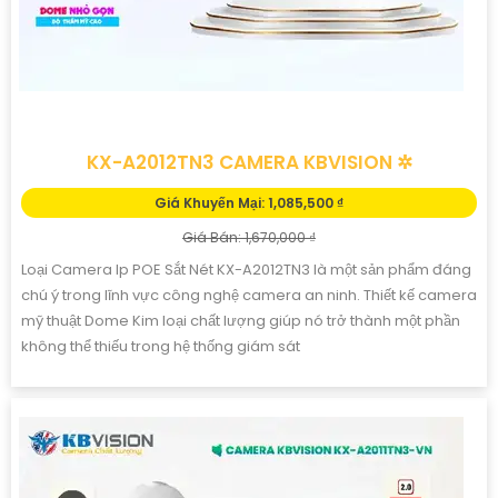
KX-A2012TN3 CAMERA KBVISION ✲
Giá Khuyến Mại: 1,085,500 ₫
Giá Bán: 1,670,000 ₫
Loại Camera Ip POE Sắt Nét KX-A2012TN3 là một sản phẩm đáng
chú ý trong lĩnh vực công nghệ camera an ninh. Thiết kế camera
mỹ thuật Dome Kim loại chất lượng giúp nó trở thành một phần
không thể thiếu trong hệ thống giám sát