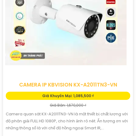
CAMERA IP KBVISION KX-A2011TN3-VN
Giá Khuyến Mại: 1,085,500 ₫
Giá Bán: 1,670,000 ₫
Camera quan sát KX-A2011TN3-VN là một thiết bị chất lượng với
độ phân giải FULL HD 1080P, cho hình ảnh rõ nét. Ấn tượng ơn với
những thông số là với chế độ hồng ngoại Smart IR,...