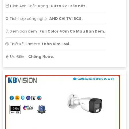
🦉 Hình Ành Chất Lượng :
Ultra 2k+ sắc nét .
⚙ Tích hợp công nghệ :
AHD CVI TVI BCS.
🌜 Xem ban đêm :
Full Color 40m Có Màu Ban Đêm.
🎲 Thiết Kế Camera
Thân Kim Loại.
️👮 Ưu Điểm :
Chống Nước.