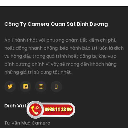
Công Ty Camera Quan Sát Bình Dương
An Thành Phát với phương châm tiết kiệm chi phí,
hoặt động nhanh chống, bảo hành bảo trì luôn là dịch
vụ hàng đầu trong quá trình hoặt động tại khu vực
bình dương chính vì vây sẽ mang đến khách hàng
những giá trị sử dụng tốt nhất..
Dịch Vụ lắp Camera
Tư Vấn Mua Camera