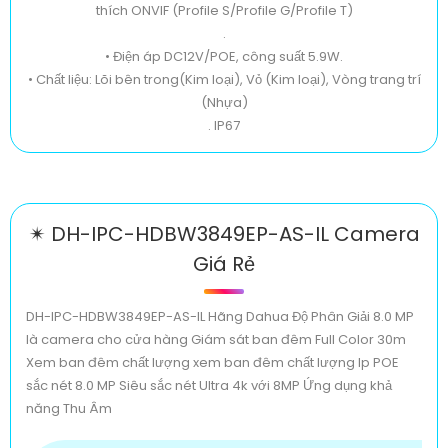
thích ONVIF (Profile S/Profile G/Profile T)
.
• Điện áp DC12V/POE, công suất 5.9W.
• Chất liệu: Lõi bên trong(Kim loại), Vỏ (Kim loại), Vòng trang trí
(Nhựa)
. IP67
✴ DH-IPC-HDBW3849EP-AS-IL Camera
Giá Rẻ
DH-IPC-HDBW3849EP-AS-IL Hãng Dahua Độ Phân Giải 8.0 MP
là camera cho cửa hàng Giám sát ban đêm Full Color 30m
Xem ban đêm chất lượng xem ban đêm chất lượng Ip POE
sắc nét 8.0 MP Siêu sắc nét Ultra 4k với 8MP Ứng dụng khả
năng Thu Âm