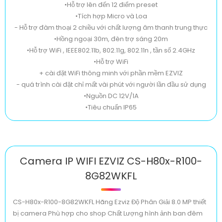
•Hỗ trợ lên đến 12 điểm preset
•Tích hợp Micro và Loa
- Hỗ trợ đàm thoại 2 chiều với chất lượng âm thanh trung thực
•Hồng ngoại 30m, đèn trợ sáng 20m
•Hỗ trợ WiFi , IEEE802.11b, 802.11g, 802.11n , tần số 2.4GHz
•Hỗ trợ WiFi
+ cài đặt WiFi thông minh với phần mềm EZVIZ
- quá trình cài đặt chỉ mất vài phút với người lần đầu sử dụng
•Nguồn DC 12V/1A
•Tiêu chuẩn IP65
Camera IP WIFI EZVIZ CS-H80x-R100-
8G82WKFL
CS-H80x-R100-8G82WKFL Hãng Ezviz Độ Phân Giải 8.0 MP thiết
bị camera Phù hợp cho shop Chất Lượng hình ảnh ban đêm