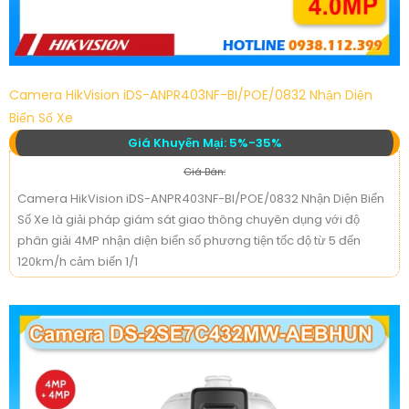
Camera HikVision iDS-ANPR403NF-BI/POE/0832 Nhận Diện
Biển Số Xe
Giá Khuyến Mại: 5%-35%
Giá Bán:
Camera HikVision iDS-ANPR403NF-BI/POE/0832 Nhận Diện Biển
Số Xe là giải pháp giám sát giao thông chuyên dụng với độ
phân giải 4MP nhận diện biển số phương tiện tốc độ từ 5 đến
120km/h cảm biến 1/1