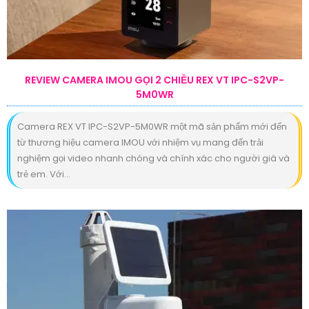
REVIEW CAMERA IMOU GỌI 2 CHIỀU REX VT IPC-S2VP-
5M0WR
Camera REX VT IPC-S2VP-5M0WR một mã sản phẩm mới đến
từ thương hiệu camera IMOU với nhiệm vụ mang đến trải
nghiệm gọi video nhanh chóng và chính xác cho người già và
trẻ em. Với...