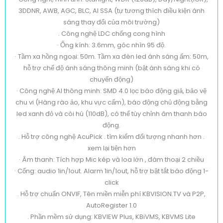
3DDNR, AWB, AGC, BLC, AI SSA (tự tương thích điều kiện ánh
sáng thay đổi của môi trường)
. Công nghệ LDC chống cong hình
· Ống kính: 3.6mm, góc nhìn 95 độ.
· Tầm xa hồng ngoại: 50m. Tầm xa đèn led ánh sáng ấm: 50m,
hỗ trợ chế độ ánh sáng thông minh (bật ánh sáng khi có
chuyển động)
· Công nghệ AI thông minh: SMD 4.0 lọc báo động giả, bảo vệ
chu vi (Hàng rào ảo, khu vực cấm), báo động chủ động bằng
led xanh đỏ và còi hú (110dB), có thể tùy chỉnh âm thanh báo
động.
. Hỗ trợ công nghệ AcuPick . tìm kiếm đối tượng nhanh hơn .
xem lại tiện hơn
· Âm thanh: Tích hợp Mic kép và loa lớn , đàm thoại 2 chiều
· Cổng: audio 1in/1out. Alarm 1in/1out, hỗ trợ bật tắt báo động 1-
click
. Hỗ trợ chuẩn ONVIF, Tên miền miễn phí KBVISION.TV và P2P,
AutoRegister 1.0
. Phần mềm sử dụng: KBVIEW Plus, KBiVMS, KBVMS Lite