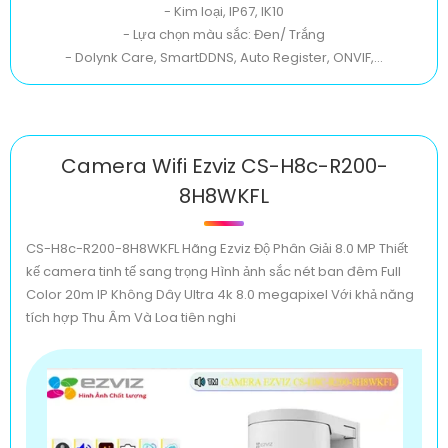
- Kim loại, IP67, IK10
- Lựa chọn màu sắc: Đen/ Trắng
- Dolynk Care, SmartDDNS, Auto Register, ONVIF,...
Camera Wifi Ezviz CS-H8c-R200-
8H8WKFL
CS-H8c-R200-8H8WKFL Hãng Ezviz Độ Phân Giải 8.0 MP Thiết
kế camera tinh tế sang trọng Hình ảnh sắc nét ban đêm Full
Color 20m IP Không Dây Ultra 4k 8.0 megapixel Với khả năng
tích hợp Thu Âm Và Loa tiên nghi