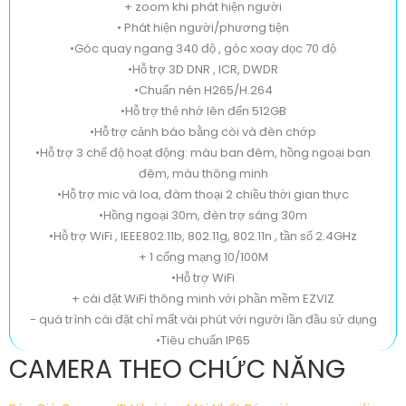
+ zoom khi phát hiện người
• Phát hiện người/phương tiện
•Góc quay ngang 340 độ , góc xoay dọc 70 độ
•Hỗ trợ 3D DNR , ICR, DWDR
•Chuấn nén H265/H.264
•Hỗ trợ thẻ nhớ lên đến 512GB
•Hỗ trợ cảnh báo bằng còi và đèn chớp
•Hỗ trợ 3 chế độ hoạt động: màu ban đêm, hồng ngoại ban
đêm, màu thông minh
•Hỗ trợ mic và loa, đàm thoại 2 chiều thời gian thực
•Hồng ngoại 30m, đèn trợ sáng 30m
•Hỗ trợ WiFi , IEEE802.11b, 802.11g, 802.11n , tần số 2.4GHz
+ 1 cổng mạng 10/100M
•Hỗ trợ WiFi
+ cài đặt WiFi thông minh với phần mềm EZVIZ
- quá trình cài đặt chỉ mất vài phút với người lần đầu sử dụng
•Tiêu chuẩn IP65
CAMERA THEO CHỨC NĂNG