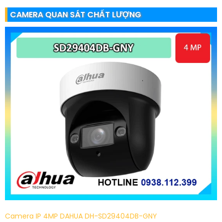
CAMERA QUAN SÁT CHẤT LƯỢNG
Camera IP 4MP DAHUA DH-SD29404DB-GNY