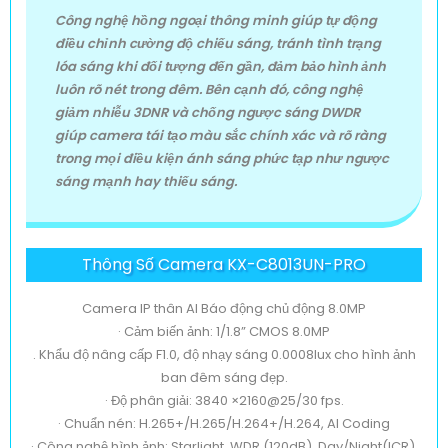
Công nghệ hồng ngoại thông minh giúp tự động
điều chỉnh cường độ chiếu sáng, tránh tình trạng
lóa sáng khi đối tượng đến gần, đảm bảo hình ảnh
luôn rõ nét trong đêm. Bên cạnh đó, công nghệ
giảm nhiễu 3DNR và chống ngược sáng DWDR
giúp camera tái tạo màu sắc chính xác và rõ ràng
trong mọi điều kiện ánh sáng phức tạp như ngược
sáng mạnh hay thiếu sáng.
Thông Số Camera KX-C8013UN-PRO
Camera IP thân AI Báo động chủ động 8.0MP
· Cảm biến ảnh: 1/1.8” CMOS 8.0MP
. Khẩu độ nâng cấp F1.0, độ nhạy sáng 0.0008lux cho hình ảnh
ban đêm sáng đẹp.
· Độ phân giải: 3840 ×2160@25/30 fps.
· Chuẩn nén: H.265+/H.265/H.264+/H.264, AI Coding
· Công nghệ hình ảnh: Starlight, WDR (120dB), Day/Night(ICR),