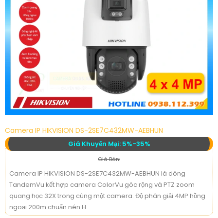
Camera IP HIKVISION DS-2SE7C432MW-AEBHUN
Giá Khuyến Mại: 5%-35%
Giá Bán:
Camera IP HIKVISION DS-2SE7C432MW-AEBHUN là dòng
TandemVu kết hợp camera ColorVu góc rộng và PTZ zoom
quang học 32X trong cùng một camera. Độ phân giải 4MP hồng
ngoại 200m chuẩn nén H