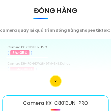
ĐÓNG HÀNG
camera quay lại quá trình đóng hàng shopee tiktok:
Camera KX-C8013UN-PRO
(
5%-35%
)
Camera DH-IPC-HDW2849TM-S-IL Dahua
(
3,661,000 ₫
)
✴ DH-IPC-HDBW3849EP-AS-IL Camera Giá Rẻ
(
5%-35%
)
Camera Wifi Ezviz CS-H8c-R200-8H8WKFL
(
1,999,000 ₫
)
Camera KX-C8013UN-PRO