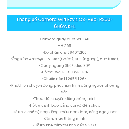
Thông Số Camera Wifi Ezviz CS-H8c-R200-
8H8WKFL
Camera quay quét WiFi 4K
- H.265
•Độ phân giải 3840*2160
•Ống kính 4mm@ F1.6, 108°(Chéo), 90° (Ngang), 50° (Dọc),
•Quay ngang 350°, dọc 80°
•Hỗ trợ DWDR, 3D DNR , ICR
•Chuấn nén H.265/H.264
•Phát hiện chuyển động, phát hiện hình dáng người, phương
tiện
•Theo dõi chuyển động thông minh
•Hỗ trợ cảnh báo bằng còi và đèn chớp
•Hỗ trợ 3 chế độ hoạt động: màu ban đêm, hồng ngoại ban
đêm, màu thông minh
•Hỗ trợ khe cắm thẻ nhớ đến 512GB