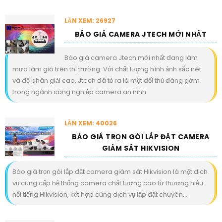
LẦN XEM: 26927
BÁO GIÁ CAMERA JTECH MỚI NHẤT
Báo giá camera Jtech mới nhất đang làm
mưa làm gió trên thị trường. Với chất lượng hình ảnh sắc nét
và độ phân giải cao, Jtech đã tỏ ra là một đối thủ đáng gờm
trong ngành công nghiệp camera an ninh
LẦN XEM: 40026
BÁO GIÁ TRỌN GÓI LẮP ĐẶT CAMERA
GIÁM SÁT HIKVISION
Báo giá trọn gói lắp đặt camera giám sát Hikvision là một dịch
vụ cung cấp hệ thống camera chất lượng cao từ thương hiệu
nổi tiếng Hikvision, kết hợp cùng dịch vụ lắp đặt chuyên...