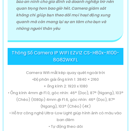
bảo an ninh cho gia đình và doanh nghiệp trở nên
quan trọng hơn bao giờ hết. Camera giám sát
không chỉ giúp bạn theo dõi mọi hoạt động xung
quanh mà còn mang lại sự an tâm cho bạn và
những người thân yêu
Thông Số Camera IP WIFI EZVIZ CS-H80x-R100-
8G82WKFL
Camera Wifi mắt kép quay quét ngoài trời
•Độ phân giải ống kính 1: 3840 × 2160
+ ống kính 2: 1920 x 1080
• Ống kính 4mm @ F1.0, góc nhìn: 46° (Dọc), 87° (Ngang), 103°
(Chéo) (1080p) 4mm @ F1.6, góc nhìn: 46° (Dọc), 87°
(Ngang), 103° (Chéo) (4K)
• Hỗ trợ công nghệ Ultra-Low Light giúp hình ảnh có màu vào
ban đêm
• Tự động theo dõi