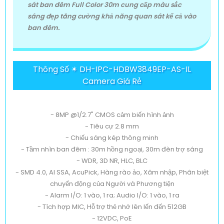
sát ban đêm Full Color 30m cung cấp màu sắc
sáng đẹp tăng cường khả năng quan sát kể cả vào
ban đêm.
Thông Số ✴ DH-IPC-HDBW3849EP-AS-IL
Camera Giá Rẻ
- 8MP @1/2.7" CMOS cảm biến hình ảnh
- Tiêu cự 2.8 mm
- Chiếu sáng kép thông minh
- Tầm nhìn ban đêm : 30m hồng ngoại, 30m đèn trợ sáng
- WDR, 3D NR, HLC, BLC
- SMD 4.0, AI SSA, AcuPick, Hàng rào ảo, Xâm nhập, Phân biệt
chuyển động của Người và Phương tiện
- Alarm I/O: 1 vào, 1 ra; Audio I/O: 1 vào, 1 ra
- Tích hợp MIC, Hỗ trợ thẻ nhớ lên lến đến 512GB
- 12VDC, PoE