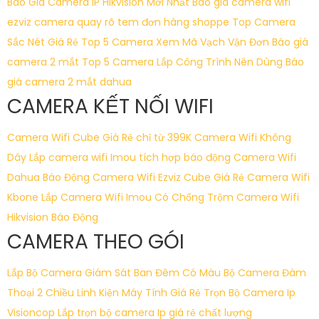
Báo Giá Camera IP Hikvision Mới Nhất
Báo giá camera wifi
ezviz
camera quay rõ tem đơn hàng shoppe
Top Camera
Sắc Nét Giá Rẻ
Top 5 Camera Xem Mã Vạch Vận Đơn
Báo giá
camera 2 mắt
Top 5 Camera Lắp Công Trình Nên Dùng
Báo
giá camera 2 mắt dahua
CAMERA KẾT NỐI WIFI
Camera Wifi Cube Giá Rẻ chỉ từ 399K
Camera Wifi Không
Dây
Lắp camera wifi Imou tích hợp báo động
Camera Wifi
Dahua Báo Động
Camera Wifi Ezviz Cube Giá Rẻ
Camera Wifi
Kbone
Lắp Camera Wifi Imou Có Chống Trộm
Camera Wifi
Hikvision Báo Động
CAMERA THEO GÓI
Lắp Bộ Camera Giám Sát Ban Đêm Có Màu
Bộ Camera Đàm
Thoại 2 Chiều
Linh Kiện Máy Tính Giá Rẻ
Trọn Bộ Camera Ip
Visioncop
Lắp trọn bộ camera Ip giá rẻ chất lượng