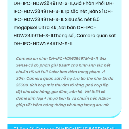
Camera an ninh DH-IPC-HDW2849TM-S-IL Wiz
Sense có độ phân giải 8.0MP cho hình ảnh sắc nét
chuẩn HD và Full Color ban đêm trong phạm vi
30m. Camera quan sát hỗ trợ lưu trữ thẻ nhớ tối đa
256GB, tích hợp mic thu âm rõ ràng, phù hợp lắp
đặt cho cửa hàng, gia đình, căn hộ. Với thiết kế
dome kim loại + nhựa bền bỉ và chuẩn nén H.265+
giúp tiết kiệm băng thông và dung lượng lưu trữ.
Thông Số Camera DH-IPC-HDW2849TM-S-IL