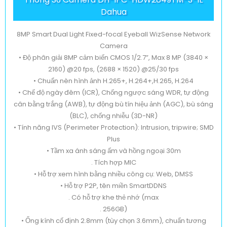
Dahua
8MP Smart Dual Light Fixed-focal Eyeball WizSense Network
Camera
• Độ phân giải 8MP cảm biến CMOS 1/2.7”, Max 8 MP (3840 ×
2160) @20 fps, (2688 × 1520) @25/30 fps
• Chuẩn nèn hình ảnh H.265+, H.264+,H.265, H.264
• Chế độ ngày đêm (ICR), Chống ngược sáng WDR, tự động
cân bằng trắng (AWB), tự động bù tín hiệu ảnh (AGC), bù sáng
(BLC), chống nhiễu (3D-NR)
• Tính năng IVS (Perimeter Protection): Intrusion, tripwire; SMD
Plus
• Tầm xa ánh sáng ấm và hồng ngoại 30m
. Tích hợp MIC
• Hỗ trợ xem hình bằng nhiều công cụ: Web, DMSS
• Hỗ trợ P2P, tên miền SmartDDNS
. Có hỗ trợ khe thẻ nhớ (max
. 256GB)
• Ống kính cố định 2.8mm (tùy chọn 3.6mm), chuẩn tương