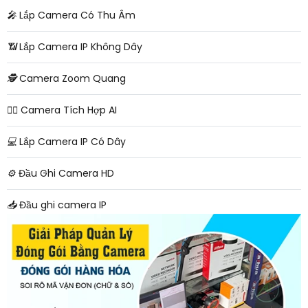
️🎤️
Lắp Camera Có Thu Âm
📶
Lắp Camera IP Không Dây
🕵️
Camera Zoom Quang
🧛‍♀️
Camera Tích Hợp AI
💻
Lắp Camera IP Có Dây
⚙️
Đầu Ghi Camera HD
📥
Đầu ghi camera IP