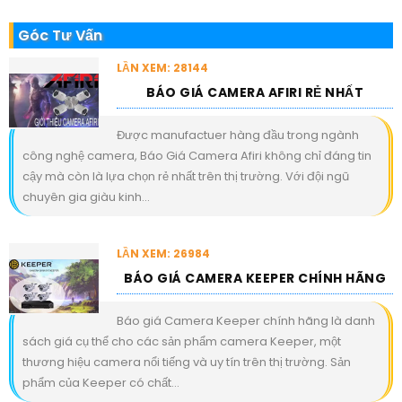
Góc Tư Vấn
LẦN XEM: 28144
BÁO GIÁ CAMERA AFIRI RẺ NHẤT
Được manufactuer hàng đầu trong ngành
công nghệ camera, Báo Giá Camera Afiri không chỉ đáng tin
cậy mà còn là lựa chọn rẻ nhất trên thị trường. Với đội ngũ
chuyên gia giàu kinh...
LẦN XEM: 26984
BÁO GIÁ CAMERA KEEPER CHÍNH HÃNG
Báo giá Camera Keeper chính hãng là danh
sách giá cụ thể cho các sản phẩm camera Keeper, một
thương hiệu camera nổi tiếng và uy tín trên thị trường. Sản
phẩm của Keeper có chất...