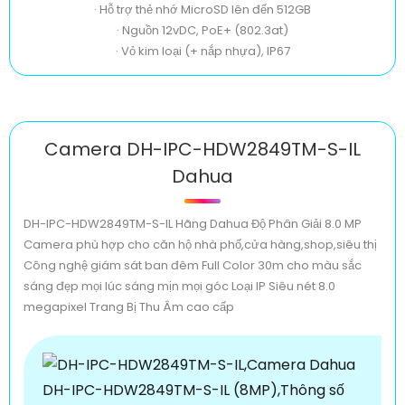
· Hỗ trợ thẻ nhớ MicroSD lên đến 512GB
· Nguồn 12vDC, PoE+ (802.3at)
· Vỏ kim loại (+ nắp nhựa), IP67
Camera DH-IPC-HDW2849TM-S-IL
Dahua
DH-IPC-HDW2849TM-S-IL Hãng Dahua Độ Phân Giải 8.0 MP
Camera phù hợp cho căn hộ nhà phố,cửa hàng,shop,siêu thị
Công nghệ giám sát ban đêm Full Color 30m cho màu sắc
sáng đẹp mọi lúc sáng mịn mọi góc Loại IP Siêu nét 8.0
megapixel Trang Bị Thu Âm cao cấp