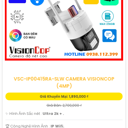
ảnh từ Camera trên điện thoại thông qua ứng dụng điều
khiển.
™️
3:
Hỗ Trợ Quan Sát Ban Đêm: Với tính năng hồng ngoại,
Camera này cho phép quan sát ban đêm trong điều kiện
ánh sáng yếu, giúp bảo vệ an ninh mà không gây cản trở.
🌙
4:
Dễ Dàng Lắp Đặt: Camera Wifi được thiết kế gọn
nhẹ, dễ dàng lắp đặt và tích hợp vào hệ thống giám sát
hiện tại của bạn.
💡 Đề Xuất Sử Dụng:- Sử dụng cho việc giám sát an ninh
gia đình, cửa hàng, văn phòng, kho bãi,..- Theo dõi trẻ
VSC-IP00415RA-SLW CAMERA VISIONCOP
em, người già, hoặc thú cưng tại nhà.- Giám sát công
(4MP)
việc làm việc của nhân viên hoặc những không gian quan
Giá Khuyến Mại: 1,890,000 ₫
trọng.
Giá Bán: 2,700,000 ₫
🛒 *Liên Hệ Để Được Tư Vấn và Mua Hàng*:Nếu bạn quan
✨ Hình Ảnh Sắc nét :
Ultra 2k + .
tâm đến mẫu Camera Wifi Siêu Nét này, hãy liên hệ ngay
để được tư vấn chi tiết và đặt mua sản phẩm. Hãy bảo vệ
🏆 Công Nghệ Hình Ảnh :
IP Wifi.