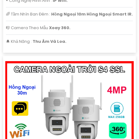
®️ Công Nghệ Hình Ảnh :
IP Wifi.
🌈 Tầm Nhìn Ban Đêm :
Hồng Ngoại 10m Hồng Ngoại Smart IR.
🎼️ Camera Theo Mẫu
Xoay 360.
️🔔 Khả Năng :
Thu Âm Và Loa.