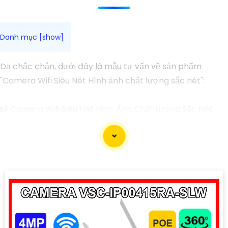
Dạ chắc chắn, dưới đây là mẫu tư vấn về sản phẩm
"Camera Wifi Siêu Nét Hình ảnh chất lượng sắc nét":
📸 Camera Wifi Siêu Nét Hình Ảnh Chất Lượng Sắc Nét
Bạn đang tìm kiếm một giải pháp giám sát an ninh hiệu
quả cho ngôi nhà hay cửa hàng của mình? Camera Wifi
là sự lựa chọn hoàn hảo, đặc biệt là với mẫu Camera Wifi
Siêu Nét chất lượng sắc nét.
🔹 Đặc Điểm Nổi Bật:
1:
Độ Phân Giải Cao: Camera Wifi này
mang đến hình ảnh sắc nét với độ phân giải cao, giúp bạn
theo dõi mọi chi tiết một cách rõ ràng. ®️
2:
Kết Nối Wifi:
Với tính năng kết nối Wifi, bạn có thể xem trực tiếp hình