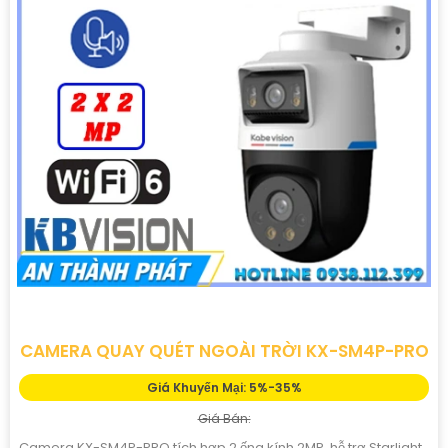
CAMERA QUAY QUÉT NGOÀI TRỜI KX-SM4P-PRO
Giá Khuyến Mại: 5%-35%
Giá Bán:
Camera KX-SM4P-PRO tích hợp 2 ống kính 2MP, hỗ trợ Starlight