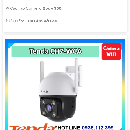
💢 Cấu Tạo Camera
Xoay 360.
️🎙 Ưu Điểm :
Thu Âm Và Loa.