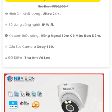
Giá Bán: 1,550,000 ₫
👁 Hình ảnh chất lượng :
Ultra 2k + .
⚜️ Sử dụng công nghệ :
IP Wifi.
🌚 Khi xem thiếu sáng :
Hồng Ngoại 30m Có Màu Ban Ðêm.
💢 Cấu Tạo Camera
Xoay 360.
️➲ Đặt Điểm :
Thu Âm Và Loa.