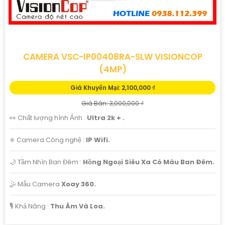
'
CAMERA VSC-IP00408RA-SLW VISIONCOP
(4MP)
Giá Khuyến Mại: 2,100,000 ₫
Giá Bán: 3,000,000 ₫
👀 Chất lượng hình Ảnh :
Ultra 2k + .
✳️ Camera Công nghệ :
IP Wifi.
🌙 Tầm Nhìn Ban Đêm :
Hồng Ngoại Siêu Xa Có Màu Ban Ðêm.
🤹 Mẫu Camera
Xoay 360.
️🎙 Khả Năng :
Thu Âm Và Loa.