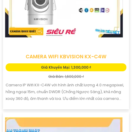
CAMERA WIFI KBVISION KX-C4W
Giá Khuyến Mại: 1,300,000 ₫
Giá Bán: 1,600,000 ₫
Camera IP Wifi KX-C4W với hình ảnh chất lượng 4.0 megapixel,
hồng ngoại 15m, chuẩn DWDR (Chống Ngược Sáng), khả năng
xoay 360 độ, âm thanh và loa. Ưu điểm lớn nhất của camera...