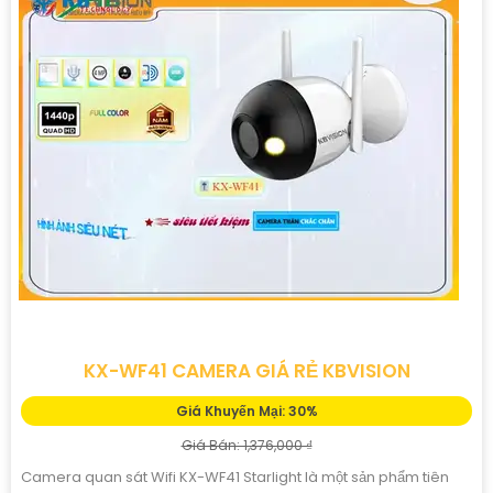
KX-WF41 CAMERA GIÁ RẺ KBVISION
Giá Khuyến Mại: 30%
Giá Bán: 1,376,000 ₫
Camera quan sát Wifi KX-WF41 Starlight là một sản phẩm tiên