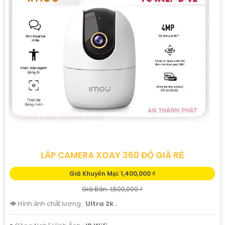
LẮP CAMERA XOAY 360 ĐỘ GIÁ RẺ
Giá Khuyến Mại: 1,400,000 ₫
Giá Bán: 1,500,000 ₫
👁 Hình ảnh chất lượng :
Ultra 2k .