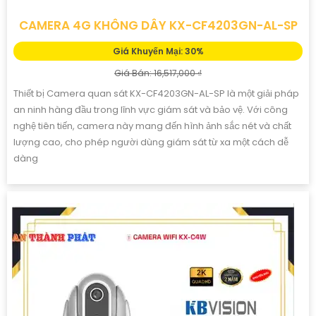
CAMERA 4G KHÔNG DÂY KX-CF4203GN-AL-SP
Giá Khuyến Mại: 30%
Giá Bán: 16,517,000 ₫
Thiết bị Camera quan sát KX-CF4203GN-AL-SP là một giải pháp
an ninh hàng đầu trong lĩnh vực giám sát và bảo vệ. Với công
nghệ tiên tiến, camera này mang đến hình ảnh sắc nét và chất
lượng cao, cho phép người dùng giám sát từ xa một cách dễ
dàng