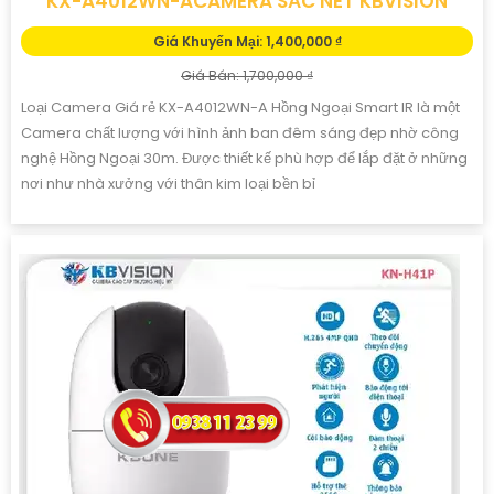
KX-A4012WN-ACAMERA SẮC NÉT KBVISION
Giá Khuyến Mại: 1,400,000 ₫
Giá Bán: 1,700,000 ₫
Loại Camera Giá rẻ KX-A4012WN-A Hồng Ngoại Smart IR là một
Camera chất lượng với hình ảnh ban đêm sáng đẹp nhờ công
nghệ Hồng Ngoại 30m. Được thiết kế phù hợp để lắp đặt ở những
nơi như nhà xưởng với thân kim loại bền bỉ