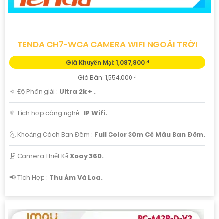
TENDA CH7-WCA CAMERA WIFI NGOÀI TRỜI
Giá Khuyến Mại: 1,087,800 ₫
Giá Bán: 1,554,000 ₫
🔅 Độ Phân giải :
Ultra 2k + .
⚛️ Tích hợp công nghệ :
IP Wifi.
🌜 Khoảng Cách Ban Đêm :
Full Color 30m Có Màu Ban Ðêm.
🗜️ Camera Thiết Kế
Xoay 360.
️📢 Tích Hợp :
Thu Âm Và Loa.