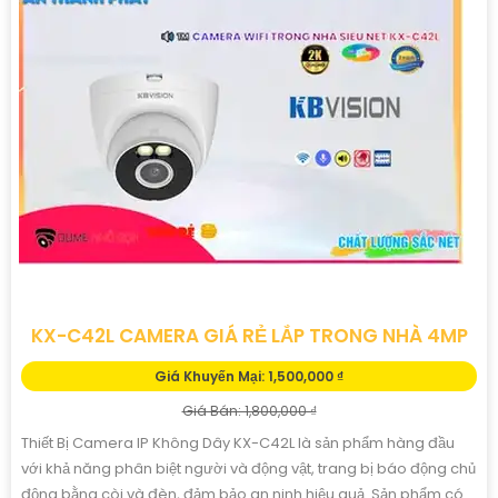
KX-C42L CAMERA GIÁ RẺ LẮP TRONG NHÀ 4MP
Giá Khuyến Mại: 1,500,000 ₫
Giá Bán: 1,800,000 ₫
Thiết Bị Camera IP Không Dây KX-C42L là sản phẩm hàng đầu
với khả năng phân biệt người và động vật, trang bị báo động chủ
động bằng còi và đèn, đảm bảo an ninh hiệu quả. Sản phẩm có