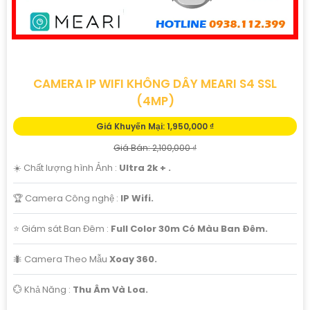
CAMERA IP WIFI KHÔNG DÂY MEARI S4 SSL
(4MP)
Giá Khuyến Mại: 1,950,000 ₫
Giá Bán: 2,100,000 ₫
☀️ Chất lượng hình Ảnh :
Ultra 2k + .
🏆 Camera Công nghệ :
IP Wifi.
⭐ Giám sát Ban Đêm :
Full Color 30m Có Màu Ban Ðêm.
🐜 Camera Theo Mẫu
Xoay 360.
️💮 Khả Năng :
Thu Âm Và Loa.