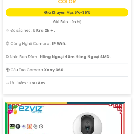
COLOR
Giá Khuyến Mại: 5%-35%
Giá Bán: liên hệ
🔅 Độ sắc nét :
Ultra 2k + .
🤖️ Công Nghệ Camera :
IP Wifi.
❂ Nhìn Ban Đêm :
Hồng Ngoại 40m Hồng Ngoại SMD.
🐉️ Cấu Tạo Camera
Xoay 360.
️⇝ Ưu Điểm :
Thu Âm.