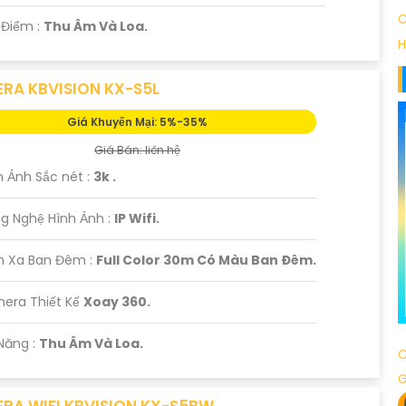
C
t Điểm :
Thu Âm Và Loa.
H
RA KBVISION KX-S5L
Giá Khuyến Mại: 5%-35%
Giá Bán: liên hệ
h Ảnh Sắc nét :
3k .
g Nghệ Hình Ảnh :
IP Wifi.
m Xa Ban Đêm :
Full Color 30m Có Màu Ban Ðêm.
mera Thiết Kế
Xoay 360.
 Năng :
Thu Âm Và Loa.
C
RA WIFI KBVISION KX-S5BW