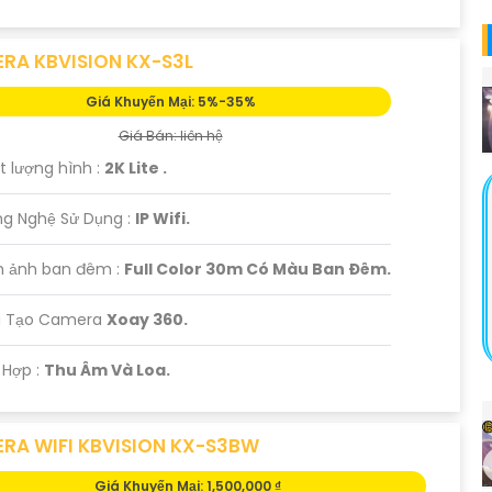
RA KBVISION KX-S3L
Giá Khuyến Mại: 5%-35%
Giá Bán: liên hệ
t lượng hình :
2K Lite .
ng Nghệ Sử Dụng :
IP Wifi.
h ảnh ban đêm :
Full Color 30m Có Màu Ban Ðêm.
u Tạo Camera
Xoay 360.
h Hợp :
Thu Âm Và Loa.
RA WIFI KBVISION KX-S3BW
Giá Khuyến Mại: 1,500,000 ₫