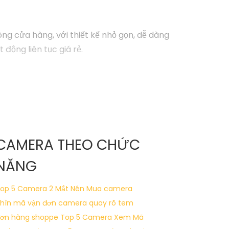
òng cửa hàng, với thiết kế nhỏ gọn, dễ dàng
động liên tục giá rẻ.
CAMERA THEO CHỨC
NĂNG
op 5 Camera 2 Mắt Nên Mua
camera
hìn mã vận đơn
camera quay rõ tem
ơn hàng shoppe
Top 5 Camera Xem Mã