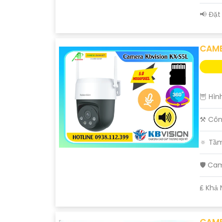
️📢 Đặ
CAME
🦉 Hìn
⚒ Côn
🔅 Tầ
🛡 Ca
️₤ Khả
CAME