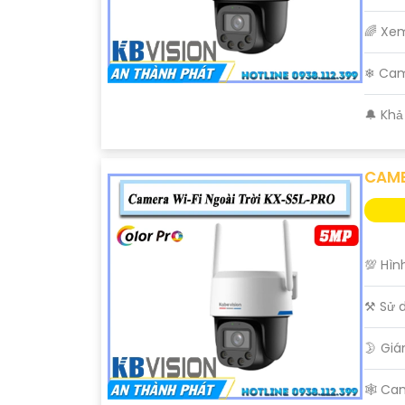
🌈 Xe
❄ Cam
️🔔 Kh
CAME
'
💯 Hìn
⚒ Sử 
🌛 Gi
🕸️ C