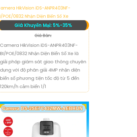
amera HikVision iDS-ANPR403NF-
I/POE/0832 Nhận Diện Biển Số Xe
Giá Khuyến Mại: 5%-35%
Giá Bán:
Camera HikVision iDS-ANPR403NF-
BI/POE/0832 Nhận Diện Biển Số Xe là
giải pháp giám sát giao thông chuyên
dụng với độ phân giải 4MP nhận diện
biển số phương tiện tốc độ từ 5 đến
120km/h cảm biến 1/1