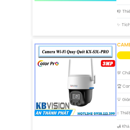
🎼️ Th
️✨ Tíc
CAME
💯 Chấ
🏆 Ca
💡 Gi
↕️ Thi
️🛃 Kh