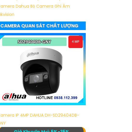
amera Dahua
Bộ Camera Ghi Âm
ikvision
CAMERA QUAN SÁT CHẤT LƯỢNG
amera IP 4MP DAHUA DH-SD29404DB-
GNY
Giá Khuyến Mại: 5%-35%