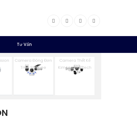
Facebook
Twitter
Instagram
Dribbble
Tư Vấn
ision
Camera Đóng Đơn
Camera Thết Kế
Trên Shopee
Kim Loại Vantech
ON