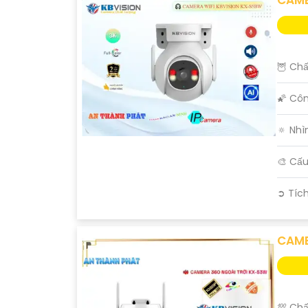
🦉 Chấ
🌠 Cô
🔅 Nhì
🎨 Cấ
️➲ Tíc
CAME
💯 Chấ