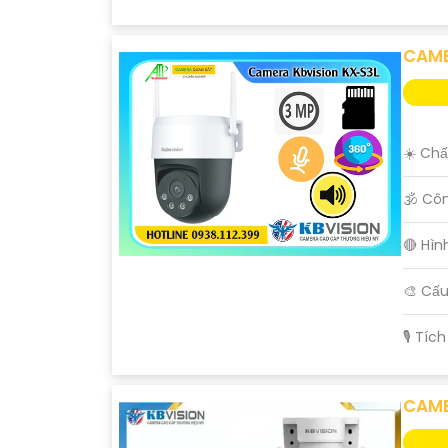
CAME
☀️ Chấ
🕉️ Cô
🔴 Hìn
🎨 Cấ
️🎙 Tíc
CAME