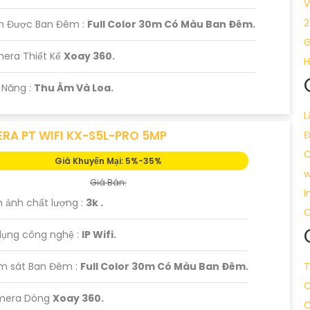
V
2
m Được Ban Đêm :
Full Color 30m Có Màu Ban Ðêm.
G
era Thiết Kế
Xoay 360.
H
ả Năng :
Thu Âm Và Loa.
L
RA PT WIFI KX-S5L-PRO 5MP
C
Giá Khuyến Mại: 5%-35%
w
Giá Bán:
I
h ảnh chất lượng :
3k .
C
dụng công nghệ :
IP Wifi.
ám sát Ban Đêm :
Full Color 30m Có Màu Ban Ðêm.
T
C
amera Dòng
Xoay 360.
C