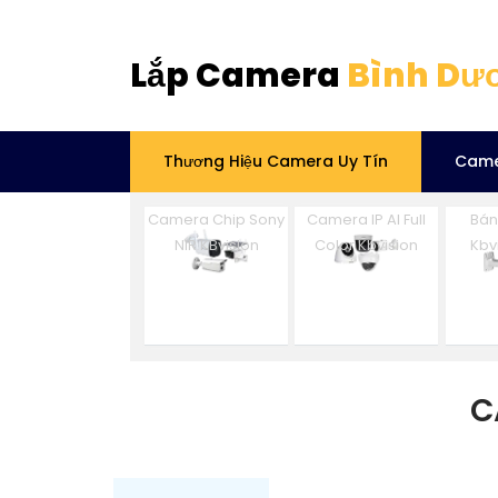
Lắp Camera
Bình Dư
Thương Hiệu Camera Uy Tín
Came
Camera Chip Sony
Camera IP AI Full
Bá
NIR KBvision
Color Kbvision
Kbv
C