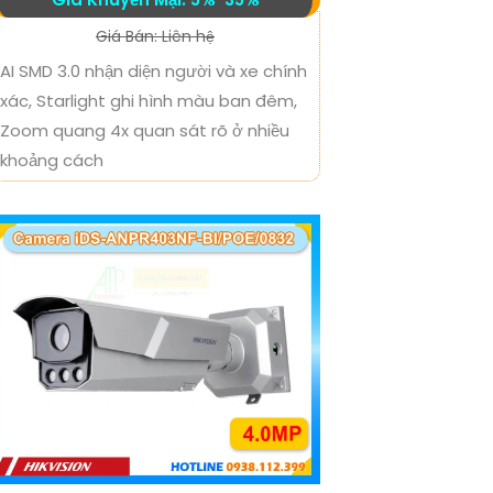
Giá Bán: Liên hệ
AI SMD 3.0 nhận diện người và xe chính
xác, Starlight ghi hình màu ban đêm,
Zoom quang 4x quan sát rõ ở nhiều
khoảng cách