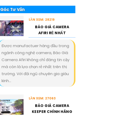
Góc Tư Vấn
LẦN XEM: 28219
BÁO GIÁ CAMERA
AFIRI RẺ NHẤT
Được manufactuer hàng đầu trong
ngành công nghệ camera, Báo Giá
Camera Afiri không chỉ đáng tin cậy
mà còn là lựa chọn rẻ nhất trên thị
trường. Với đội ngũ chuyên gia giàu
kinh...
LẦN XEM: 27063
BÁO GIÁ CAMERA
KEEPER CHÍNH HÃNG