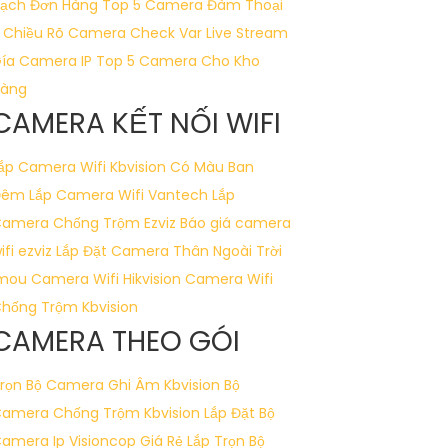
ạch Đơn Hàng
Top 5 Camera Đàm Thoại
 Chiều Rõ
Camera Check Var Live Stream
ía Camera IP
Top 5 Camera Cho Kho
àng
CAMERA KẾT NỐI WIFI
ắp Camera Wifi Kbvision Có Màu Ban
Đêm
Lắp Camera Wifi Vantech
Lắp
amera Chống Trộm Ezviz
Báo giá camera
ifi ezviz
Lắp Đặt Camera Thân Ngoài Trời
mou
Camera Wifi Hikvision
Camera Wifi
hống Trộm Kbvision
CAMERA THEO GÓI
rọn Bộ Camera Ghi Âm Kbvision
Bộ
amera Chống Trộm Kbvision
Lắp Đặt Bộ
amera Ip Visioncop Giá Rẻ
Lắp Trọn Bộ