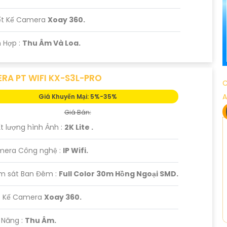
iết Kế Camera
Xoay 360.
h Hợp :
Thu Âm Và Loa.
RA PT WIFI KX-S3L-PRO
C
A
Giá Khuyến Mại: 5%-35%
Giá Bán:
t lượng hình Ảnh :
2K Lite .
mera Công nghệ :
IP Wifi.
ám sát Ban Đêm :
Full Color 30m Hồng Ngoại SMD.
ết Kế Camera
Xoay 360.
ả Năng :
Thu Âm.