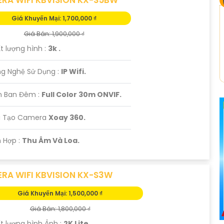
Giá Khuyến Mại: 1,700,000 ₫
Giá Bán: 1,900,000 ₫
t lượng hình :
3k .
ng Nghệ Sử Dụng :
IP Wifi.
n Ban Đêm :
Full Color 30m ONVIF.
u Tạo Camera
Xoay 360.
h Hợp :
Thu Âm Và Loa.
RA WIFI KBVISION KX-S3W
Giá Khuyến Mại: 1,500,000 ₫
Giá Bán: 1,800,000 ₫
t lượng hình Ảnh :
2K Lite .