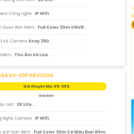
C
mera Công nghệ :
IP Wifi.
B
m Được Ban Đêm :
Full Color 30m ONVIF.
iết Kế Camera
Xoay 360.
t Điểm :
Thu Âm Và Loa.
RA KX-S3P KBVISION
Giá Khuyến Mại: 5%-35%
Giá Bán:
ắc nét :
2K Lite .
ng Nghệ Camera :
IP Wifi.
h ảnh ban đêm :
Full Color 30m Có Màu Ban Ðêm.