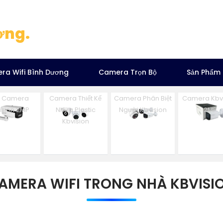
ơng.
ra Wifi Bình Dương
Camera Trọn Bộ
Sản Phẩm
n Camera
Camera Thiết Kế
Camera Phân Biệt
Camera Kbv
ision 2MP
Nhựa Plastic
Người Kbvision
2MP
Kbvision
AMERA WIFI TRONG NHÀ KBVISI