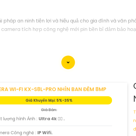
 pháp an ninh tiện lợi và hiệu quả cho gia đình và văn ph
, camera tích hợp công nghệ mới pin bền bỉ đảm bảo hoạt 
RA WI-FI KX-S8L-PRO NHÌN BAN ĐÊM 8MP
Giá Khuyến Mại: 5%-35%
Giá Bán:
T
t lượng hình Ảnh :
Ultra 4k 👍🏾 .
n
đ
mera Công nghệ :
IP Wifi.