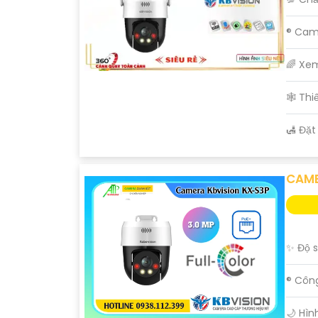
®️ Ca
🌈 Xe
🕸️ Th
️🛃 Đặ
CAME
✨ Độ s
®️ Cô
🌙 Hìn