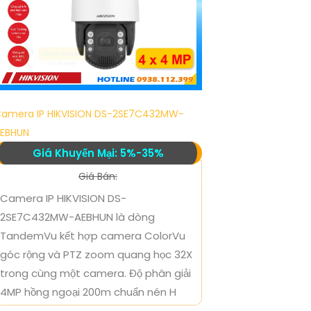
amera IP HIKVISION DS-2SE7C432MW-
EBHUN
Giá Khuyến Mại: 5%-35%
Giá Bán:
Camera IP HIKVISION DS-
2SE7C432MW-AEBHUN là dòng
TandemVu kết hợp camera ColorVu
góc rộng và PTZ zoom quang học 32X
trong cùng một camera. Độ phân giải
4MP hồng ngoại 200m chuẩn nén H