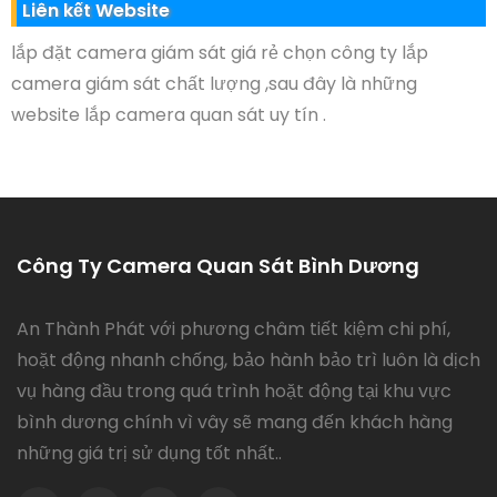
Liên kết Website
lắp đặt camera giám sát giá rẻ chọn công ty lắp
camera giám sát chất lượng ,sau đây là những
website lắp camera quan sát uy tín .
Công Ty Camera Quan Sát Bình Dương
An Thành Phát với phương châm tiết kiệm chi phí,
hoặt động nhanh chống, bảo hành bảo trì luôn là dịch
vụ hàng đầu trong quá trình hoặt động tại khu vực
bình dương chính vì vây sẽ mang đến khách hàng
những giá trị sử dụng tốt nhất..