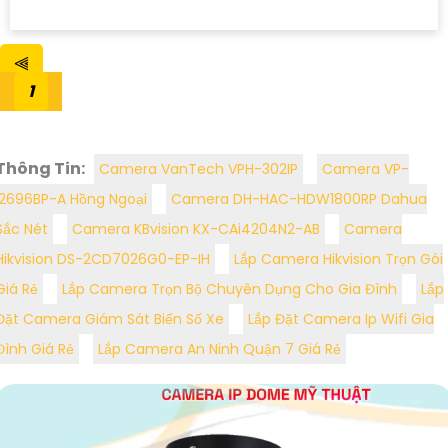
⫷
1
Thông Tin:
Camera VanTech VPH-302IP
Camera VP-
i2696BP-A Hồng Ngoại
Camera DH-HAC-HDW1800RP Dahua
Sắc Nét
Camera KBvision KX-CAi4204N2-AB
Camera
Hikvision DS-2CD7026G0-EP-IH
Lắp Camera Hikvision Trọn Gói
Giá Rẻ
Lắp Camera Trọn Bộ Chuyên Dụng Cho Gia Đình
Lắp
Đặt Camera Giám Sát Biển Số Xe
Lắp Đặt Camera Ip Wifi Gia
Đình Giá Rẻ
Lắp Camera An Ninh Quận 7 Giá Rẻ