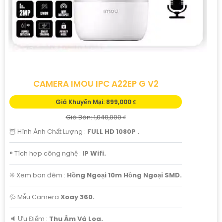
CAMERA IMOU IPC A22EP G V2
Giá Khuyến Mại: 899,000 ₫
Giá Bán: 1,040,000 ₫
🦉 Hình Ành Chất Lượng :
FULL HD 1080P .
®️ Tích hợp công nghệ :
IP Wifi.
❈ Xem ban đêm :
Hồng Ngoại 10m Hồng Ngoại SMD.
💦 Mẫu Camera
Xoay 360.
️🔈 Ưu Điểm :
Thu Âm Và Loa.