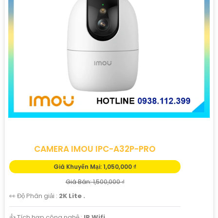
'
CAMERA IMOU IPC-A32P-PRO
Giá Khuyến Mại: 1,050,000 ₫
Giá Bán: 1,500,000 ₫
👀 Độ Phân giải :
2K Lite .
👍 Tích hợp công nghệ :
IP Wifi.