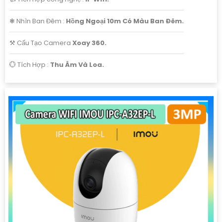
❃ Nhìn Ban Đêm :
Hồng Ngoại 10m Có Màu Ban Ðêm.
⚒ Cấu Tạo Camera
Xoay 360.
️💮 Tích Hợp :
Thu Âm Và Loa.