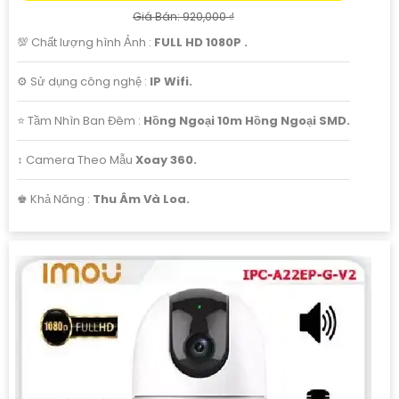
Giá Bán: 920,000 ₫
💯 Chất lượng hình Ảnh :
FULL HD 1080P .
⚙ Sử dụng công nghệ :
IP Wifi.
⭐ Tầm Nhìn Ban Đêm :
Hồng Ngoại 10m Hồng Ngoại SMD.
↕️ Camera Theo Mẫu
Xoay 360.
️♚ Khả Năng :
Thu Âm Và Loa.