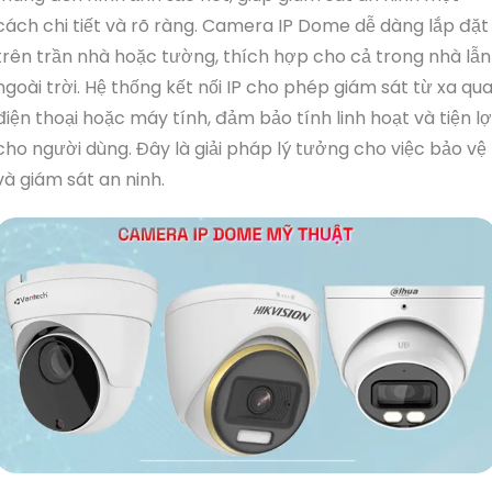
cách chi tiết và rõ ràng. Camera IP Dome dễ dàng lắp đặt
trên trần nhà hoặc tường, thích hợp cho cả trong nhà lẫn
ngoài trời. Hệ thống kết nối IP cho phép giám sát từ xa qu
điện thoại hoặc máy tính, đảm bảo tính linh hoạt và tiện lợ
cho người dùng. Đây là giải pháp lý tưởng cho việc bảo vệ
và giám sát an ninh.