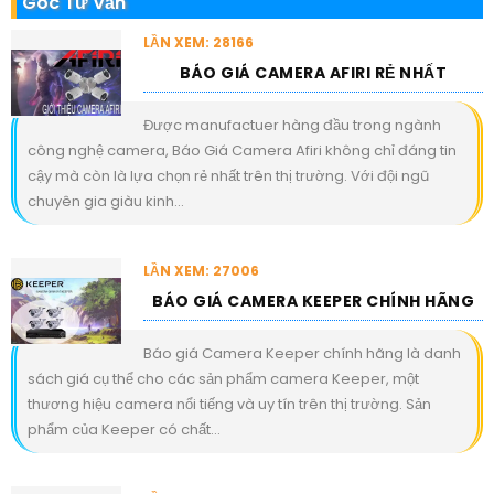
Góc Tư Vấn
LẦN XEM: 28166
BÁO GIÁ CAMERA AFIRI RẺ NHẤT
Được manufactuer hàng đầu trong ngành
công nghệ camera, Báo Giá Camera Afiri không chỉ đáng tin
cậy mà còn là lựa chọn rẻ nhất trên thị trường. Với đội ngũ
chuyên gia giàu kinh...
LẦN XEM: 27006
BÁO GIÁ CAMERA KEEPER CHÍNH HÃNG
Báo giá Camera Keeper chính hãng là danh
sách giá cụ thể cho các sản phẩm camera Keeper, một
thương hiệu camera nổi tiếng và uy tín trên thị trường. Sản
phẩm của Keeper có chất...