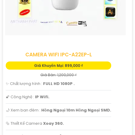
CAMERA WIFI IPC-A22EP-L
Giá Khuyến Mại: 899,000 ₫
Giá Bán: 1,200,000 ₫
✨ Chất lượng hình :
FULL HD 1080P .
🌠 Công Nghệ :
IP Wifi.
🌙 Xem ban đêm :
Hồng Ngoại 10m Hồng Ngoại SMD.
🔩 Thiết Kế Camera
Xoay 360.