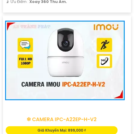
️📡 Ưu Điểm :
Xoay 360 Thu Âm.
❇ CAMERA IPC-A22EP-H-V2
Giá Khuyến Mại: 899,000 ₫