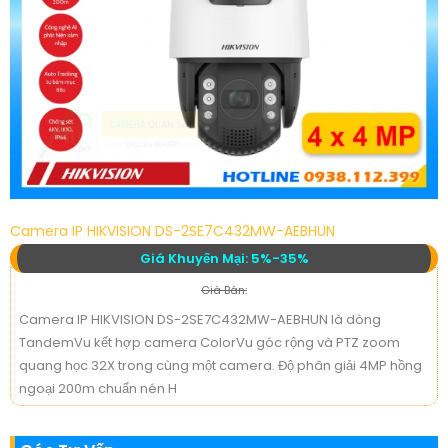
Camera IP HIKVISION DS-2SE7C432MW-AEBHUN
Giá Khuyến Mại: 5%-35%
Giá Bán:
Camera IP HIKVISION DS-2SE7C432MW-AEBHUN là dòng
TandemVu kết hợp camera ColorVu góc rộng và PTZ zoom
quang học 32X trong cùng một camera. Độ phân giải 4MP hồng
ngoại 200m chuẩn nén H