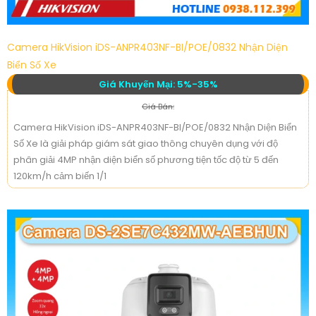
Camera HikVision iDS-ANPR403NF-BI/POE/0832 Nhận Diện
Biển Số Xe
Giá Khuyến Mại: 5%-35%
Giá Bán:
Camera HikVision iDS-ANPR403NF-BI/POE/0832 Nhận Diện Biển
Số Xe là giải pháp giám sát giao thông chuyên dụng với độ
phân giải 4MP nhận diện biển số phương tiện tốc độ từ 5 đến
120km/h cảm biến 1/1