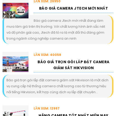
LẦN XEM: 26950
BÁO GIÁ CAMERA JTECH MỚI NHẤT
Báo giá camera Jtech mới nhất đang làm
mưa làm gió trên thị trường. Với chất lượng hình ảnh sắc nét
và độ phân giải cao, Jtech đã tỏ ra là một đối thủ đáng gờm
trong ngành công nghiệp camera an ninh
LẦN XEM: 40058
BÁO GIÁ TRỌN GÓI LẮP ĐẶT CAMERA
GIÁM SÁT HIKVISION
Báo giá trọn gói lắp đặt camera giám sát Hikvision là một dịch
vụ cung cấp hệ thống camera chất lượng cao từ thương hiệu
nổi tiếng Hikvision, kết hợp cùng dịch vụ lắp đặt chuyên...
LẦN XEM: 12997
HÃNG CAMERA TỐT NHẤT HIỆN NAY