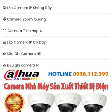
📶
Lắp Camera IP Không Dây
🕵️
Camera Zoom Quang
🧛‍♀️
Camera Tích Hợp AI
💻
Lắp Camera IP Có Dây
⚙️
Đầu Ghi Camera HD
📥
Đầu ghi camera IP