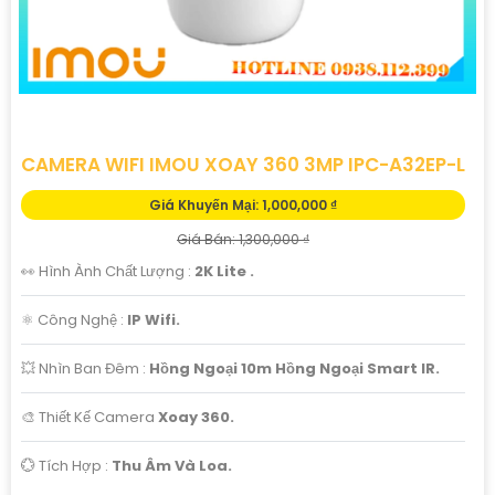
CAMERA WIFI IMOU XOAY 360 3MP IPC-A32EP-L
Giá Khuyến Mại: 1,000,000 ₫
Giá Bán: 1,300,000 ₫
👀 Hình Ành Chất Lượng :
2K Lite .
⚛️ Công Nghệ :
IP Wifi.
💥 Nhìn Ban Đêm :
Hồng Ngoại 10m Hồng Ngoại Smart IR.
🎨 Thiết Kế Camera
Xoay 360.
️💮 Tích Hợp :
Thu Âm Và Loa.