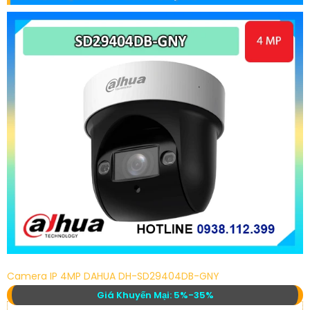
Camera IP 4MP DAHUA DH-SD29404DB-GNY
Giá Khuyến Mại: 5%-35%