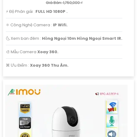
Giá Bán: 1,750,000 ₫
️⚡ Độ Phân giải :
FULL HD 1080P .
⚛️ Công Nghệ Camera :
IP Wifi.
🌜 Xem ban đêm :
Hồng Ngoại 10m Hồng Ngoại Smart IR.
🎨 Mẫu Camera
Xoay 360.
️⌘ Ưu Điểm :
Xoay 360 Thu Âm.