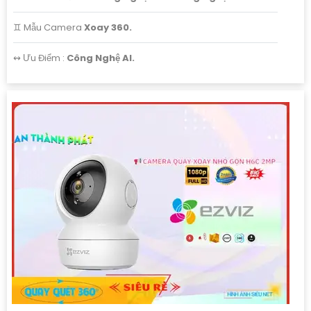
♊ Mẫu Camera
Xoay 360.
️↭ Ưu Điểm :
Công Nghệ AI.