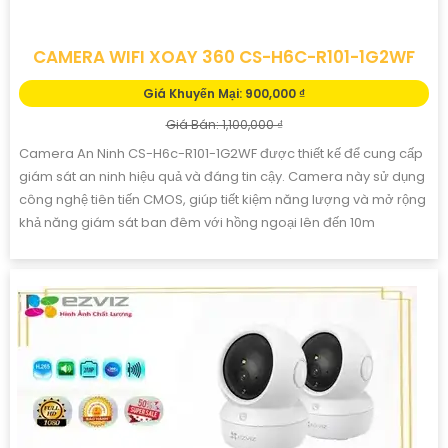
CAMERA WIFI XOAY 360 CS-H6C-R101-1G2WF
Giá Khuyến Mại: 900,000 ₫
Giá Bán: 1,100,000 ₫
Camera An Ninh CS-H6c-R101-1G2WF được thiết kế để cung cấp
giám sát an ninh hiệu quả và đáng tin cậy. Camera này sử dụng
công nghệ tiên tiến CMOS, giúp tiết kiệm năng lượng và mở rộng
khả năng giám sát ban đêm với hồng ngoại lên đến 10m