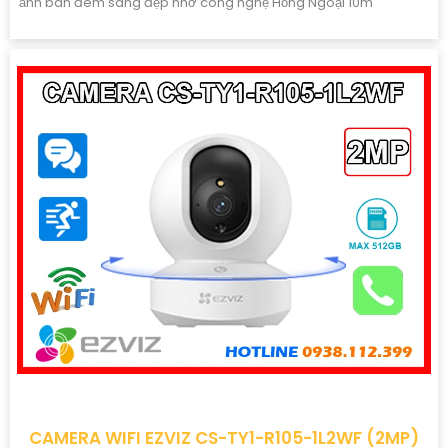
ảnh ban đêm sáng đẹp nhờ công nghệ Hồng Ngoại 10m
CAMERA WIFI EZVIZ CS-TY1-R105-1L2WF (2MP)