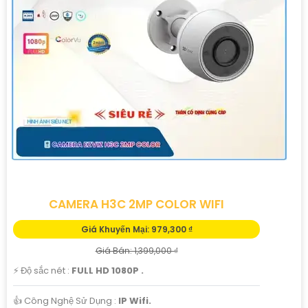
CAMERA H3C 2MP COLOR WIFI
Giá Khuyến Mại: 979,300 ₫
Giá Bán: 1,399,000 ₫
️⚡ Độ sắc nét :
FULL HD 1080P .
👍 Công Nghệ Sử Dụng :
IP Wifi.