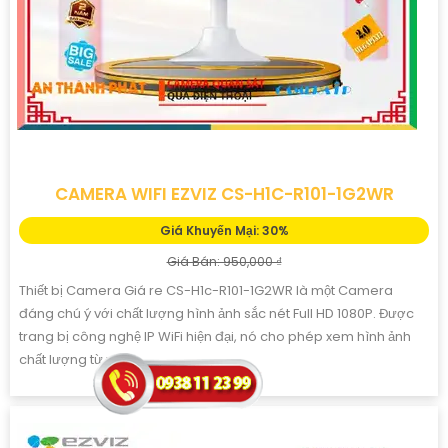
CAMERA WIFI EZVIZ CS-H1C-R101-1G2WR
Giá Khuyến Mại: 30%
Giá Bán: 950,000 ₫
Thiết bị Camera Giá re CS-H1c-R101-1G2WR là một Camera
đáng chú ý với chất lượng hình ảnh sắc nét Full HD 1080P. Được
trang bị công nghệ IP WiFi hiện đại, nó cho phép xem hình ảnh
chất lượng từ xa