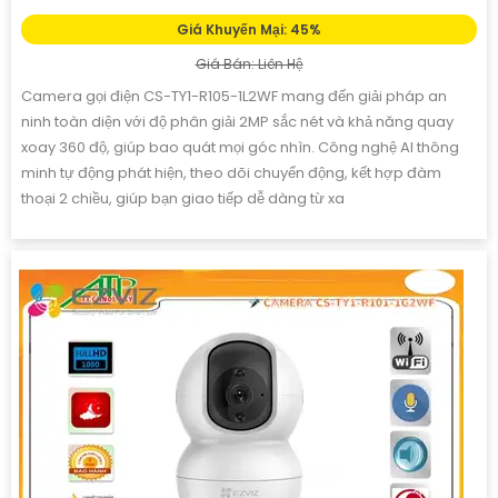
Giá Khuyến Mại: 45%
Giá Bán: Liên Hệ
Camera gọi điện CS-TY1-R105-1L2WF mang đến giải pháp an
ninh toàn diện với độ phân giải 2MP sắc nét và khả năng quay
xoay 360 độ, giúp bao quát mọi góc nhìn. Công nghệ AI thông
minh tự động phát hiện, theo dõi chuyển động, kết hợp đàm
thoại 2 chiều, giúp bạn giao tiếp dễ dàng từ xa