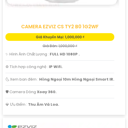
CAMERA EZVIZ CS TY2 B0 1G2WF
Giá Khuyến Mại: 1,000,000 ₫
Giá Bán: 1,000,000 ₫
✨ Hình Ành Chất Lượng :
FULL HD 1080P .
⚙ Tích hợp công nghệ :
IP Wifi.
🌜 Xem ban đêm :
Hồng Ngoại 10m Hồng Ngoại Smart IR.
🛡 Camera Dòng
Xoay 360.
️💎 Ưu Điểm :
Thu Âm Và Loa.