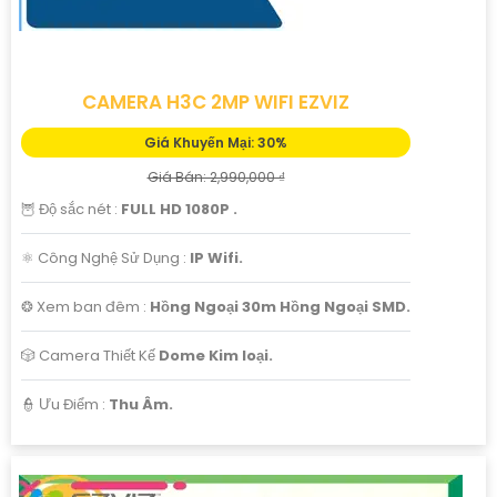
CAMERA H3C 2MP WIFI EZVIZ
Giá Khuyến Mại: 30%
Giá Bán: 2,990,000 ₫
🦉 Độ sắc nét :
FULL HD 1080P .
⚛️ Công Nghệ Sử Dụng :
IP Wifi.
❂ Xem ban đêm :
Hồng Ngoại 30m Hồng Ngoại SMD.
🎲 Camera Thiết Kế
Dome Kim loại.
️👮 Ưu Điểm :
Thu Âm.