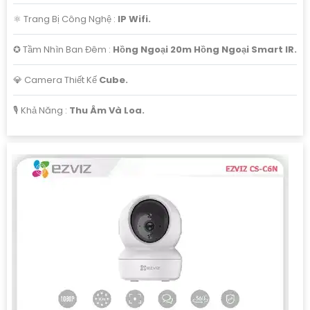
⚛️ Trang Bị Công Nghệ :
IP Wifi.
✪ Tầm Nhìn Ban Đêm :
Hồng Ngoại 20m Hồng Ngoại Smart IR.
💎 Camera Thiết Kế
Cube.
️🎙 Khả Năng :
Thu Âm Và Loa.