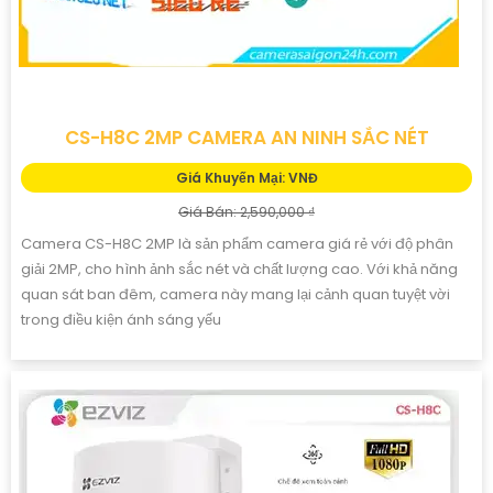
CS-H8C 2MP CAMERA AN NINH SẮC NÉT
Giá Khuyến Mại: VNĐ
Giá Bán: 2,590,000 ₫
Camera CS-H8C 2MP là sản phẩm camera giá rẻ với độ phân
giải 2MP, cho hình ảnh sắc nét và chất lượng cao. Với khả năng
quan sát ban đêm, camera này mang lại cảnh quan tuyệt vời
trong điều kiện ánh sáng yếu