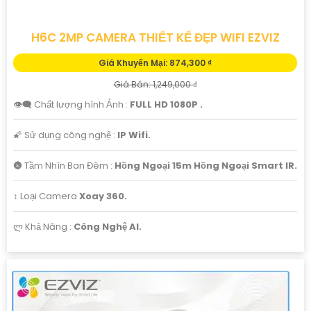
H6C 2MP CAMERA THIẾT KẾ ĐẸP WIFI EZVIZ
Giá Khuyến Mại: 874,300 ₫
Giá Bán: 1,249,000 ₫
👁️‍🗨 Chất lượng hình Ảnh :
FULL HD 1080P .
🌠 Sử dụng công nghệ :
IP Wifi.
🌚 Tầm Nhìn Ban Đêm :
Hồng Ngoại 15m Hồng Ngoại Smart IR.
↕️ Loại Camera
Xoay 360.
️ლ Khả Năng :
Công Nghệ AI.