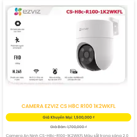
CAMERA EZVIZ CS H8C R100 1K2WKFL
Giá Khuyến Mại: 1,500,000 ₫
Giá Bán: 1,700,000 ₫
Camera An Ninh CS-H8c-R100-1K2WKFL Màu sắt trong sáng 2.0