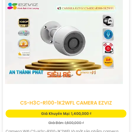
CS-H3C-R100-1K2WFL CAMERA EZVIZ
Giá Khuyến Mại: 1,400,000 ₫
Giá Bán: 1,600,000 ₫
Camera Wifi CS-H3c-R100-1K2WFL là một sản phẩm camera