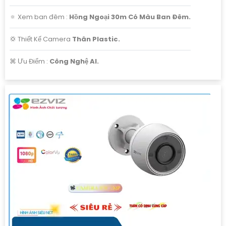
🔅 Xem ban đêm :
Hồng Ngoại 30m Có Màu Ban Ðêm.
💢 Thiết Kế Camera
Thân Plastic.
️⌘ Ưu Điểm :
Công Nghệ AI.