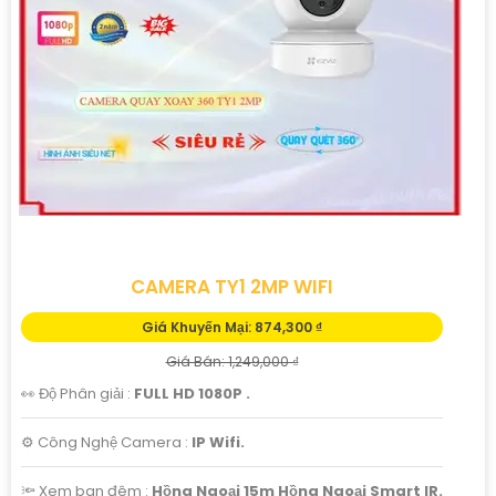
để bảo vệ cho ngôi nhà thân yêu của bạn ngay hôm nay!
Đừng để bất kỳ sự cố xảy ra mà không kịp khám phá."
Hy vọng bạn sẽ hài lòng với mẫu tư giới thiệu này!
CAMERA TY1 2MP WIFI
Giá Khuyến Mại: 874,300 ₫
Giá Bán: 1,249,000 ₫
👀 Độ Phân giải :
FULL HD 1080P .
'
⚙ Công Nghệ Camera :
IP Wifi.
🔦 Xem ban đêm :
Hồng Ngoại 15m Hồng Ngoại Smart IR.