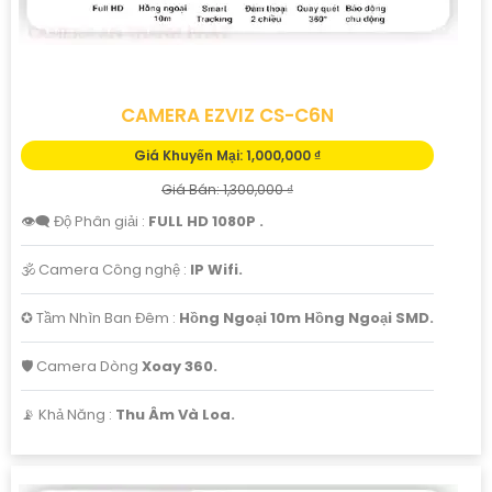
CAMERA EZVIZ CS-C6N
Giá Khuyến Mại: 1,000,000 ₫
Giá Bán: 1,300,000 ₫
👁️‍🗨 Độ Phân giải :
FULL HD 1080P .
🕉️ Camera Công nghệ :
IP Wifi.
✪ Tầm Nhìn Ban Đêm :
Hồng Ngoại 10m Hồng Ngoại SMD.
🛡 Camera Dòng
Xoay 360.
️📡 Khả Năng :
Thu Âm Và Loa.