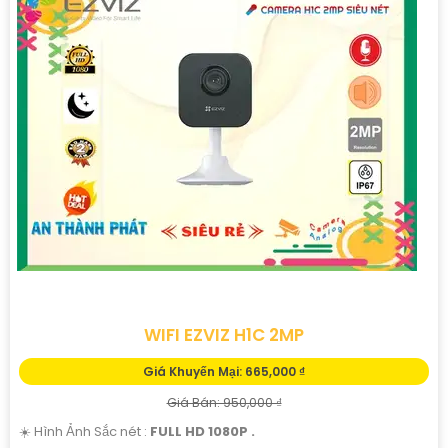
WIFI EZVIZ H1C 2MP
Giá Khuyến Mại: 665,000 ₫
Giá Bán: 950,000 ₫
☀️ Hình Ảnh Sắc nét :
FULL HD 1080P .