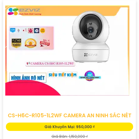
CS-H6C-R105-1L2WF CAMERA AN NINH SẮC NÉT
Giá Khuyến Mại: 950,000 ₫
Giá Bán: 1,150,000 ₫