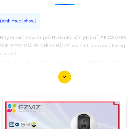
Đây là một mẫu tư giới thiệu cho sản phẩm "LẮP CAMERA
WIFI EZVIZ GIÁ RẺ CHÍNH HÃNG" với hình ảnh chất lượng
sắc nét:
"Chào bạn! Bạn muốn tăng cường an ninh cho gia đình
và văn phòng của mình mà không cần tốn nhiều chi phí?
Dòng sản phẩm Camera WiFi Ezviz sẽ là sự lựa chọn hoàn
hảo cho bạn. Với thiết kế nhỏ gọn, dễ lắp đặt và sử dụng,
camera này mang đến hình ảnh chất lượng sắc nét, giúp
bạn dễ dàng quan sát mọi góc cạnh từ xa thông qua ứng
dụng điện thoại.
Với giá cả phải chăng và chính hãng, bạn có thể yên tâm
về chất lượng sản phẩm. Hãy lựa chọn Camera WiFi Ezviz