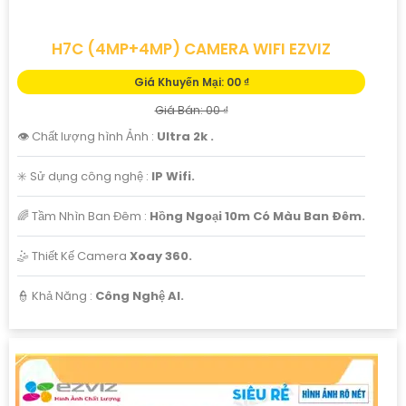
H7C (4MP+4MP) CAMERA WIFI EZVIZ
Giá Khuyến Mại: 00 ₫
Giá Bán: 00 ₫
👁 Chất lượng hình Ảnh :
Ultra 2k .
✳️ Sử dụng công nghệ :
IP Wifi.
🌈 Tầm Nhìn Ban Đêm :
Hồng Ngoại 10m Có Màu Ban Ðêm.
🤹 Thiết Kế Camera
Xoay 360.
️👮 Khả Năng :
Công Nghệ AI.