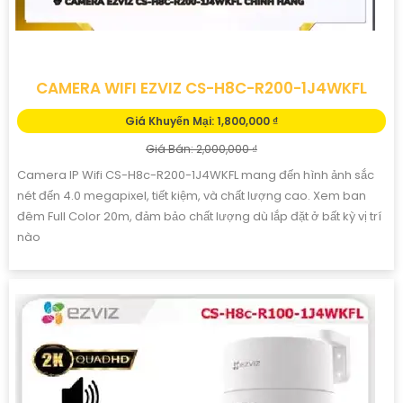
2K+ sắc nét, có thể báo động chủ động bằng còi và đèn