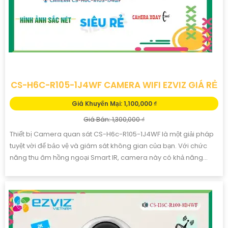
CS-H8C 2K+ 4MP CAMERA WIFI EZVIZ GIÁ RẺ
Giá Khuyến Mại: VNĐ
Giá Bán: 2,670,000 ₫
Camera An Ninh CS-H8C 2K+ 4MP là một sản phẩm chất lượng
với độ phân giải sắc nét lên đến 4.0 MP, cho phép bạn xem hình
ảnh rõ ràng và chi tiết. Bên cạnh đó, camera này còn có...