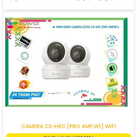
camera giúp nâng cao an ninh hiệu quả. Đạt chuẩn IP67 có khả
năng chống bụi, nước, đảm bảo hoạt động ổn định trong mọi
điều kiện thời tiết