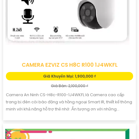
CAMERA WIFI EZVIZ CS-H8C-R200-1K3WKFL
Giá Khuyến Mại: 1,600,000 ₫
Giá Bán: 1,800,000 ₫
Camera IP Wifi CS-H8c-R200-1K3WKFL là lựa chọn hoàn hảo
cho hệ thống giám sát chất lượng cao. Với độ phân giải lên đến
4.0 megapixel, camera này mang đến hình ảnh sắc nét