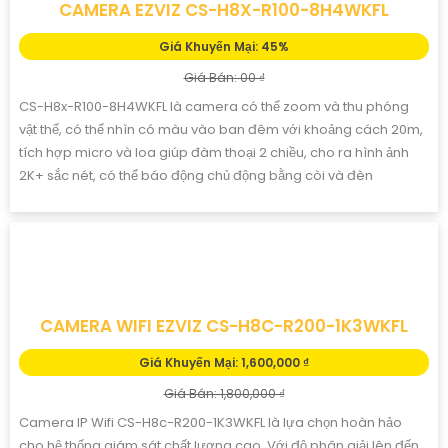
Giá Bán: 00 ₫
Camera CS-HB8c/SP Dùng Pin Mặt Trời ghi hình sắc nét với độ
phân giải 4MP, quan sát ban đêm xa đến 20 mét. Phát hiện
chuyển động người qua cảm biến PIR theo dõi tự động