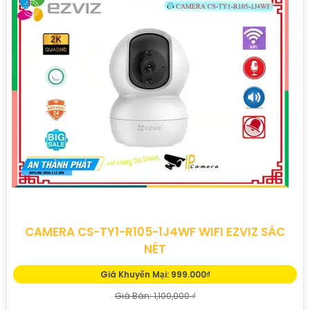
CAMERA CS-TY1-R105-1J4WF WIFI EZVIZ SẮC
NÉT
Giá Khuyến Mại: 999.000₫
Giá Bán: 1,100,000 ₫