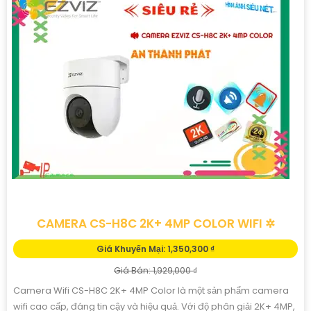
CAMERA WIFI EZVIZ CS-H8C-R200-1K3EKFL
Giá Khuyến Mại: 1,600,000 ₫
Giá Bán: 1,800,000 ₫
Camera IP Wifi CS-H8c-R200-1K3EKFL là lựa chọn lý tưởng với độ
phân giải lên đến 4.0 megapixel, cho hình ảnh sắc nét. Với khả
năng xem ban đêm Full Color trong khoảng cách 20m,...