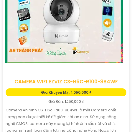
CAMERA EZVIZ CS-H80F-R100-8G444WKFL
Giá Khuyến Mại: 2,799,000 ₫
Giá Bán: 3,499,000 ₫
Camera CS-H80f-R100-8G444WKFL với độ phân giải 2K⁺ hỗ trợ
zoom quang 12× cho hình ảnh sắc nét tầm nhìn hồng ngoại lên
đến 30m và chế độ màu ban đêm trong phạm vi 20m quay xoay
360°, tích hợp đàm thoại hai chiều, còi báo động và đèn chớp,