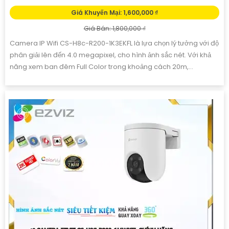
CAMERA EZVIZ CS-H8X-R100-8H4WKFL
Giá Khuyến Mại: 45%
Giá Bán: 00 ₫
CS-H8x-R100-8H4WKFL là camera có thể zoom và thu phóng
vật thể, có thể nhìn có màu vào ban đêm với khoảng cách 20m,
tích hợp micro và loa giúp đàm thoại 2 chiều, cho ra hình ảnh