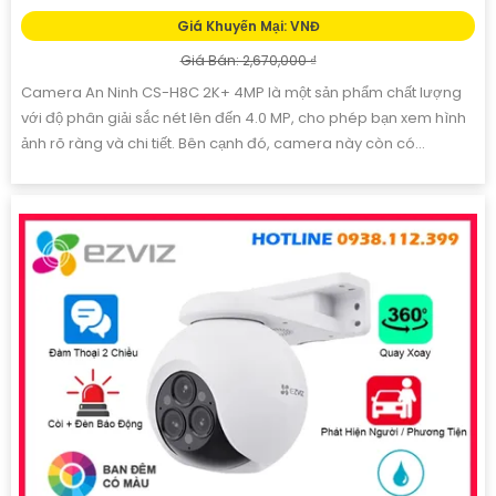
CAMERA EZVIZ CS H8C R100 1J4WKFL
Giá Khuyến Mại: 1,900,000 ₫
Giá Bán: 2,100,000 ₫