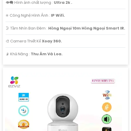
👁️‍🗨 Hình ảnh chất lượng :
Ultra 2k .
✳️ Công Nghệ Hình Ảnh :
IP Wifi.
🌛 Tầm Nhìn Ban Đêm :
Hồng Ngoại 10m Hồng Ngoại Smart IR.
🎨 Camera Thiết Kế
Xoay 360.
️📡 Khả Năng :
Thu Âm Và Loa.