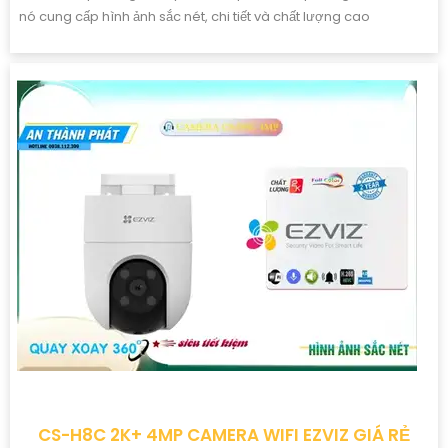
CAMERA WIFI EZVIZ CS-H8C-R200-1J4WKFL
Giá Khuyến Mại: 1,800,000 ₫
Giá Bán: 2,000,000 ₫
Camera IP Wifi CS-H8c-R200-1J4WKFL mang đến hình ảnh sắc
nét đến 4.0 megapixel, tiết kiệm, và chất lượng cao. Xem ban
đêm Full Color 20m, đảm bảo chất lượng dù lắp đặt ở bất kỳ vị trí
nào