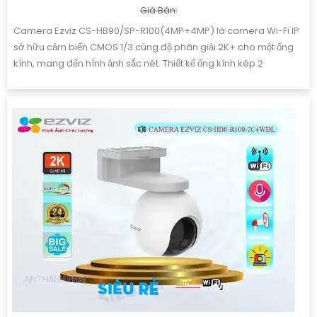
🎼️ Thiết Kế Camera
Plastic.
️✨ Khả Năng :
Thu Âm Và Loa.