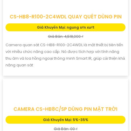
CAMERA NGOÀI TRỜI EZVIZ CS-HB90/SP-
R100(4MP+4MP)
Giá Khuyến Mại: 5%-35%
Giá Bán:
Camera Ezviz CS-HB90/SP-R100(4MP+4MP) là camera Wi-Fi IP
sở hữu cảm biến CMOS 1/3 cùng độ phân giải 2K+ cho một ống
kính, mang đến hình ảnh sắc nét. Thiết kế ống kính kép 2