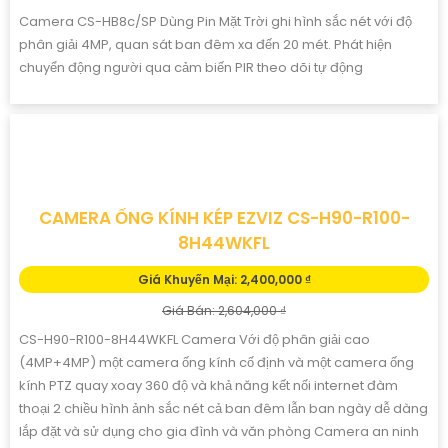
CS-HB8-R100-2C4WDL QUAY QUÉT DÙNG PIN
Giá Khuyến Mại: ngung s₫n xu₫t
Giá Bán: 4,518,000 ₫
Camera quan sát CS-HB8-R100-2C4WDL là một thiết bị tiên tiến
với nhiều chức năng cao cấp. Nó được tích hợp với tính năng
thu âm và loa hồng ngoại thông minh Smart IR, giúp cải thiện khả
năng quan sát