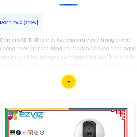
Camera 3D DNR là một loại camera được trang bị chip
chống nhiễu 3D hoạt động bằng cách sử dụng công nghệ
ngoại suy để loại bỏ ngay cả những điểm ảnh lỗi nhỏ nhất.
Công nghệ chống nhiễu 3D DNR được hãng ứng dụng vào
từng chi tiết Phục vụ cho hình ảnh của camera trở nên
sắc nét, rõ ràng và không bị ảnh hưởng bởi nhiễu hạt.
Với tính năng chống nhiễu 3D DNR camera sẽ giúp bạn
quan sát được hình ảnh chất lượng cao, đặc biệt trong
các điều kiện ánh sáng yếu hoặc độ nhiễu cao. Với Những
Trang bị cao cấp làm cho việc giám sát, quan sát trở nên
dễ dàng và chính xác hơn.