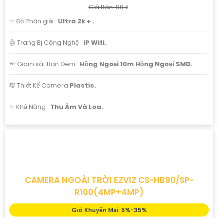
CAMERA LOA BLUETOOTH CS-S10-R100-1M4WFK
Giá Khuyến Mại: 5%-35%
Giá Bán: 00 ₫
✨ Độ Phân giải :
Ultra 2k + .
🤖️ Trang Bị Công Nghệ :
IP Wifi.
🔦 Giám sát Ban Đêm :
Hồng Ngoại 10m Hồng Ngoại SMD.