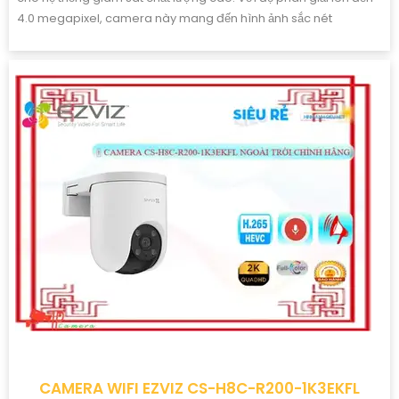
CAMERA ỐNG KÍNH KÉP EZVIZ CS-H90-R100-
8H44WKFL
Giá Khuyến Mại: 2,400,000 ₫
Giá Bán: 2,604,000 ₫
CS-H90-R100-8H44WKFL Camera Với độ phân giải cao
(4MP+4MP) một camera ống kính cố định và một camera ống
kính PTZ quay xoay 360 độ và khả năng kết nối internet đàm
thoại 2 chiều hình ảnh sắc nét cả ban đêm lẫn ban ngày dễ dàng
lắp đặt và sử dụng cho gia đình và văn phòng Camera an ninh
không dây CS-H90-R100-8H44WKFL mang đến sự an toàn và
tiện lợi.