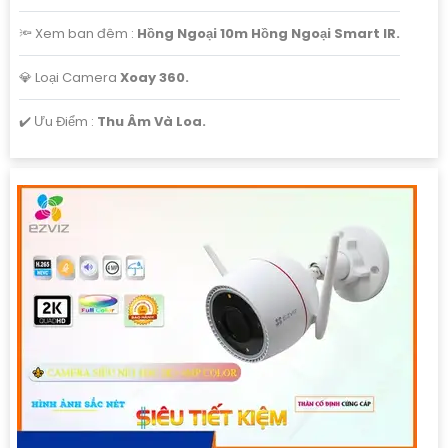
🔦 Xem ban đêm :
Hồng Ngoại 10m Hồng Ngoại Smart IR.
💎 Loại Camera
Xoay 360.
️✔️ Ưu Điểm :
Thu Âm Và Loa.