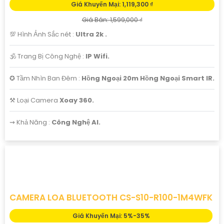
Giá Khuyến Mại: 1,119,300 ₫
Giá Bán: 1,599,000 ₫
💯 Hình Ảnh Sắc nét :
Ultra 2k .
🕉️ Trang Bị Công Nghệ :
IP Wifi.
✪ Tầm Nhìn Ban Đêm :
Hồng Ngoại 20m Hồng Ngoại Smart IR.
⚒ Loại Camera
Xoay 360.
️⇝ Khả Năng :
Công Nghệ AI.