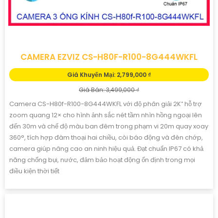
Camera An Ninh CS-H8c-R100-1J4WKFL là Camera cao cấp
trang bị đèn còi báo động và hồng ngoại Smart IR, thiết kế thông
minh với khả năng hỗ trợ thẻ nhớ. Ấn tượng ơn với những...