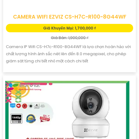
CAMERA CS-H8C 2K+ 4MP COLOR WIFI ✲
Giá Khuyến Mại: 1,350,300 ₫
Giá Bán: 1,929,000 ₫
Camera Wifi CS-H8C 2K+ 4MP Color là một sản phẩm camera
wifi cao cấp, đáng tin cậy và hiệu quả. Với độ phân giải 2K+ 4MP,
nó cung cấp hình ảnh sắc nét, chi tiết và chất lượng cao