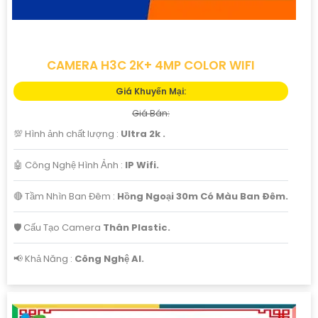
CAMERA H3C 2K+ 4MP COLOR WIFI
Giá Khuyến Mại:
Giá Bán:
💯 Hình ảnh chất lượng :
Ultra 2k .
🤖️ Công Nghệ Hình Ảnh :
IP Wifi.
🔴 Tầm Nhìn Ban Đêm :
Hồng Ngoại 30m Có Màu Ban Ðêm.
🛡 Cấu Tạo Camera
Thân Plastic.
️📢 Khả Năng :
Công Nghệ AI.