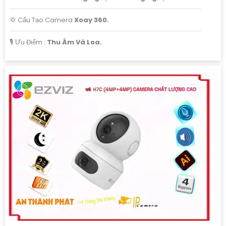
💢 Cấu Tạo Camera
Xoay 360.
️🎙 Ưu Điểm :
Thu Âm Và Loa.