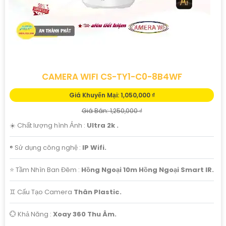
CAMERA WIFI CS-TY1-C0-8B4WF
Giá Khuyến Mại: 1,050,000 ₫
Giá Bán: 1,250,000 ₫
☀️ Chất lượng hình Ảnh :
Ultra 2k .
®️ Sử dụng công nghệ :
IP Wifi.
⭐ Tầm Nhìn Ban Đêm :
Hồng Ngoại 10m Hồng Ngoại Smart IR.
♊ Cấu Tạo Camera
Thân Plastic.
️💮 Khả Năng :
Xoay 360 Thu Âm.