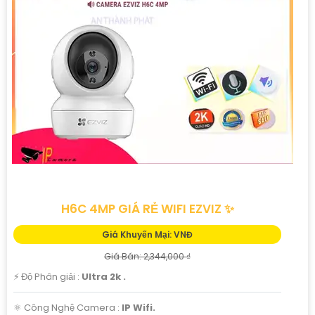
H6C 4MP GIÁ RẺ WIFI EZVIZ ✨
Giá Khuyến Mại: VNĐ
Giá Bán: 2,344,000 ₫
️⚡ Độ Phân giải :
Ultra 2k .
⚛️ Công Nghệ Camera :
IP Wifi.