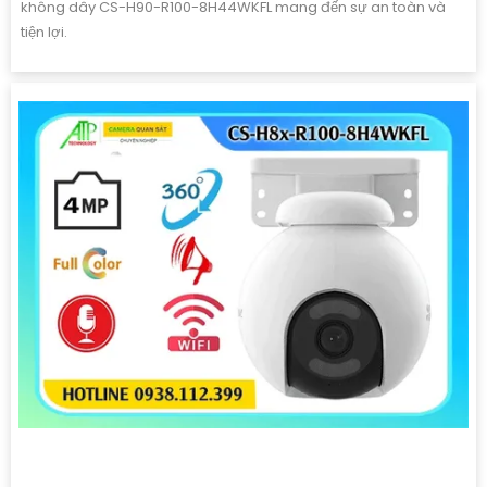
CAMERA CS-HB8C/SP DÙNG PIN MẶT TRỜI
Giá Khuyến Mại: 5%-35%