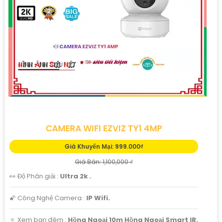
'
CAMERA WIFI EZVIZ TY1 4MP
Giá Khuyến Mại: 999.000₫
Giá Bán: 1,100,000 ₫
👀 Độ Phân giải :
Ultra 2k .
🌠 Công Nghệ Camera :
IP Wifi.
🔅 Xem ban đêm :
Hồng Ngoại 10m Hồng Ngoại Smart IR.