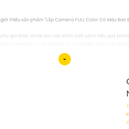
 giới thiệu sản phẩm "Lắp Camera FULL Color Có Màu Ban
 cho gia đình và tài sản của mình một cách hiệu quả kh
p bạn quan sát rõ ràng ngay cả trong điều kiện ánh sáng y
 sự cố nào xảy ra mà không được ghi lại - hãy tin tưởn
T
B
C