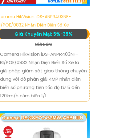
amera HikVision iDS-ANPR403NF-
I/POE/0832 Nhận Diện Biển Số Xe
Giá Khuyến Mại: 5%-35%
Giá Bán:
Camera HikVision iDS-ANPR403NF-
BI/POE/0832 Nhận Diện Biển Số Xe là
giải pháp giám sát giao thông chuyên
dụng với độ phân giải 4MP nhận diện
biển số phương tiện tốc độ từ 5 đến
120km/h cảm biến 1/1