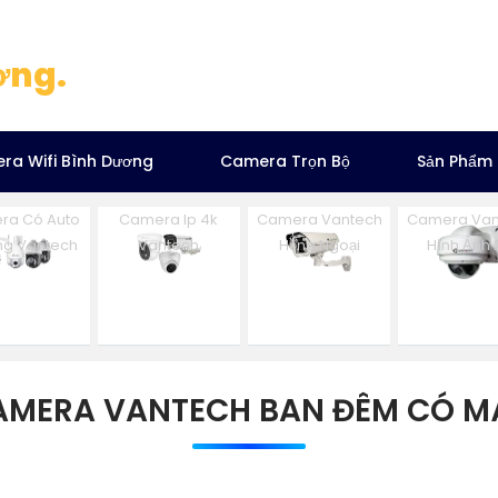
ơng.
ra Wifi Bình Dương
Camera Trọn Bộ
Sản Phẩm
ra Có Auto
Camera Ip 4k
Camera Vantech
Camera Van
ng Vantech
Vantech
Hồng Ngoại
Hình Ảnh 
AMERA VANTECH BAN ĐÊM CÓ M