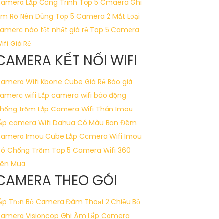
amera Lắp Công Trình
Top 5 Cmaera Ghi
m Rõ Nên Dùng
Top 5 Camera 2 Mắt
Loại
amera nào tốt nhất giá rẻ
Top 5 Camera
ifi Giá Rẻ
CAMERA KẾT NỐI WIFI
amera Wifi Kbone Cube Giá Rẻ
Báo giá
amera wifi
Lắp camera wifi báo động
hống trộm
Lắp Camera Wifi Thân Imou
ắp camera Wifi Dahua Có Màu Ban Đêm
amera Imou Cube
Lắp Camera Wifi Imou
ó Chống Trộm
Top 5 Camera Wifi 360
ên Mua
CAMERA THEO GÓI
ắp Trọn Bộ Camera Đàm Thoại 2 Chiều
Bộ
amera Visioncop Ghi Âm
Lắp Camera