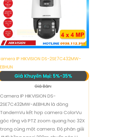
amera IP HIKVISION DS-2SE7C432MW-
EBHUN
Giá Khuyến Mại: 5%-35%
Giá Bán:
Camera IP HIKVISION DS-
2SE7C432MW-AEBHUN là dòng
TandemVu kết hợp camera ColorVu
góc rộng và PTZ zoom quang học 32X
trong cùng một camera. Độ phân giải