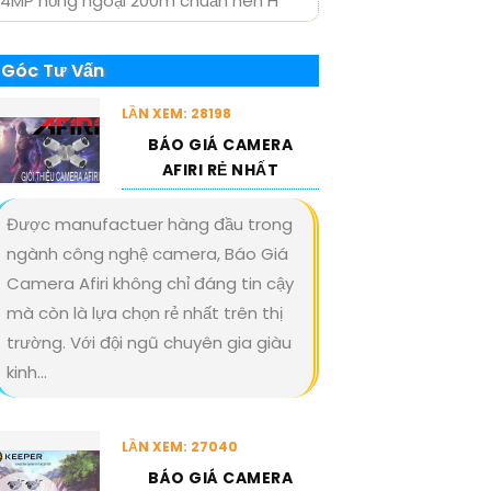
4MP hồng ngoại 200m chuẩn nén H
Góc Tư Vấn
LẦN XEM: 28198
BÁO GIÁ CAMERA
AFIRI RẺ NHẤT
Được manufactuer hàng đầu trong
ngành công nghệ camera, Báo Giá
Camera Afiri không chỉ đáng tin cậy
mà còn là lựa chọn rẻ nhất trên thị
trường. Với đội ngũ chuyên gia giàu
kinh...
LẦN XEM: 27040
BÁO GIÁ CAMERA