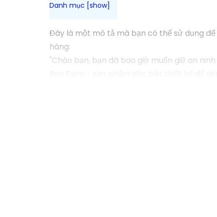
Đây là một mô tả mà bạn có thể sử dụng để
hàng:
"Chào bạn, bạn đã bao giờ muốn giữ an ninh
Ban Đêm - sản phẩm đặc biệt thiết kế để giú
trong suốt cả ngày lẫn đêm. Đừng để bất kỳ
ngay hôm nay!"