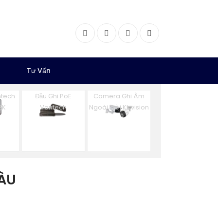
Facebook
Twitter
Instagram
Dribbble
Tư Vấn
tech
Đầu Ghi PoE
Camera Ghi Âm
2K
Vantech
Ngoài Trời Kbvision
ÀU