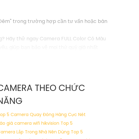
 Đêm" trong trường hợp cần tư vấn hoặc bán
ông? Hãy thử ngay Camera FULL Color Có Màu
ếu, giúp bạn bảo vệ mọi thứ quý giá nhất
g vào Camera FULL Color Có Màu Ban Đêm
CAMERA THEO CHỨC
NĂNG
op 5 Camera Quay Đóng Hàng Cực Nét
áo giá camera wifi hikvision
Top 5
amera Lắp Trong Nhà Nên Dùng
Top 5