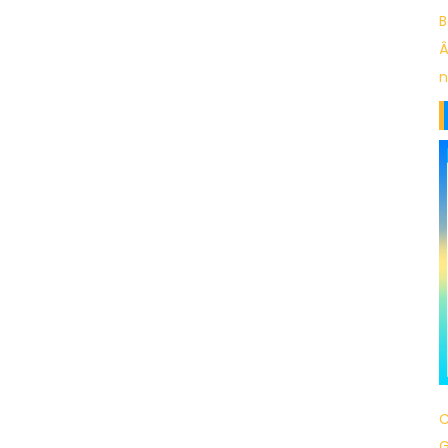
B
Â
n
C