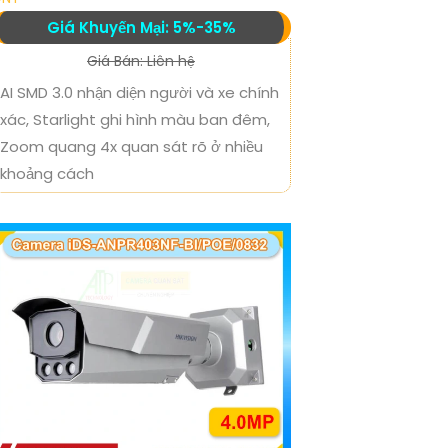
Giá Khuyến Mại: 5%-35%
Giá Bán: Liên hệ
AI SMD 3.0 nhận diện người và xe chính
xác, Starlight ghi hình màu ban đêm,
Zoom quang 4x quan sát rõ ở nhiều
khoảng cách