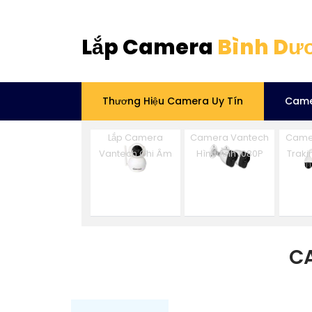
Lắp Camera
Bình Dư
Thương Hiệu Camera Uy Tín
Came
Lắp Camera
Camera Vantech
Came
Vantech Ghi Âm
Hình Ảnh 1080P
Traki
C