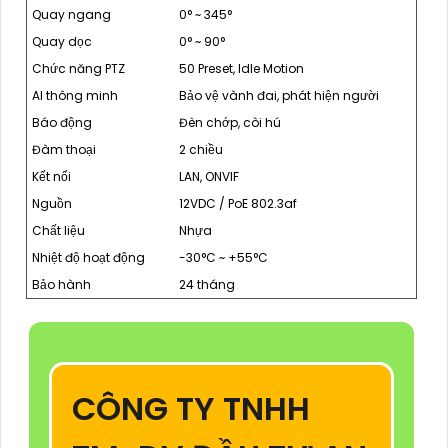
Quay ngang
0° ~ 345°
Quay dọc
0° ~ 90°
Chức năng PTZ
50 Preset, Idle Motion
AI thông minh
Bảo vệ vành đai, phát hiện người
Báo động
Đèn chớp, còi hú
Đàm thoại
2 chiều
Kết nối
LAN, ONVIF
Nguồn
12VDC / PoE 802.3af
Chất liệu
Nhựa
Nhiệt độ hoạt động
-30°C ~ +55°C
Bảo hành
24 tháng
CÔNG TY TNHH