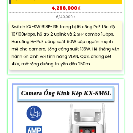
4,298,000 ₫
6,140,000 ₫
Switch KX-SW1618F-135 trang bị 16 cổng PoE tốc độ
10/100Mbps, hỗ trợ 2 uplink và 2 SFP combo 1Gbps.
Hai cổng Hi-PoE công suất 90W cấp nguồn mạnh
mẽ cho camera, tổng công suất 135W. Hệ thống vận
hành ổn định với tính năng VLAN, QoS, chống sét
4kV, mở rộng đường truyền đến 250m.