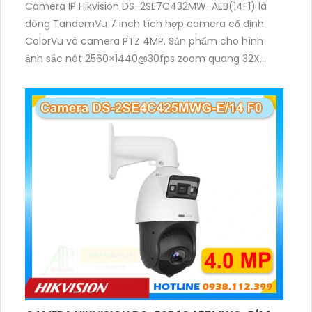
Camera IP Hikvision DS-2SE7C432MW-AEB(14F1) là
dòng TandemVu 7 inch tích hợp camera cố định
ColorVu và camera PTZ 4MP. Sản phẩm cho hình
ảnh sắc nét 2560×1440@30fps zoom quang 32X
hồng ngoại 200m, hỗ trợ đèn trắng 30m, phù hợp
giám sát khu vực rộng cả ngày lẫn đêm.