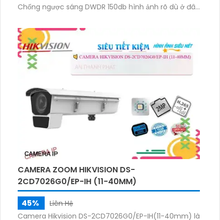
Chống ngược sáng DWDR 150db hình ảnh rõ dù ở đâu
xử lý hình ảnh tốt nhận dạng khuôn mặt ban đêm
ONVIF. Chip xử lý CMOS cho màu sắc sặc sỡ phân
biệt người và phương tiện, giá rẻ.
CAMERA ZOOM HIKVISION DS-
2CD7026G0/EP-IH (11-40MM)
45%
Liên Hệ
Camera Hikvision DS-2CD7026G0/EP-IH(11-40mm) là