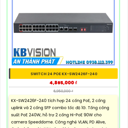
SWITCH 24 POE KX-SW2426F-240
4,865,000 ₫
6,950,000 ₫
KX-SW2426F-240 tích hợp 24 cổng PoE, 2 cổng
uplink và 2 cổng SFP combo tốc độ 1G. Tổng công
suất PoE 240W, hỗ trợ 2 cổng Hi-PoE 90W cho
camera Speeddome. Công nghệ VLAN, PD Alive,