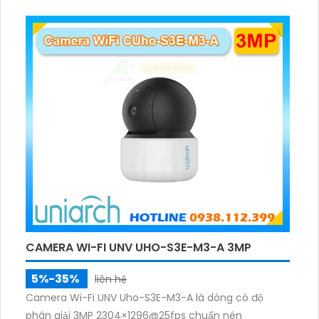
rõ ràng, hỗ trợ thẻ nhớ 512GB, có nút cảm ứng tiện lợi.
CAMERA WI-FI UNV UHO-S3E-M3-A 3MP
5%-35%
liên hệ
Camera Wi-Fi UNV Uho-S3E-M3-A là dòng có độ
phân giải 3MP 2304×1296@25fps chuẩn nén