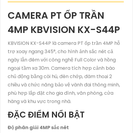
CAMERA PT ỐP TRẦN
4MP KBVISION KX-S44P
KBVISION KX-S44P là camera PT ốp trần 4MP hỗ
trợ xoay ngang 345°, cho hình ảnh sắc nét cả
ngày lẫn đêm với công nghệ Full Color và hồng
ngoại tầm xa 30m. Camera tích hợp cảnh báo
chủ động bằng còi hú, đèn chớp, đàm thoại 2
chiều và chức năng bảo vệ vành đai thông minh,
phù hợp lắp đặt cho gia đình, văn phòng, cửa
hàng và khu vực trong nhà.
ĐẶC ĐIỂM NỔI BẬT
Độ phân giải 4MP sắc nét