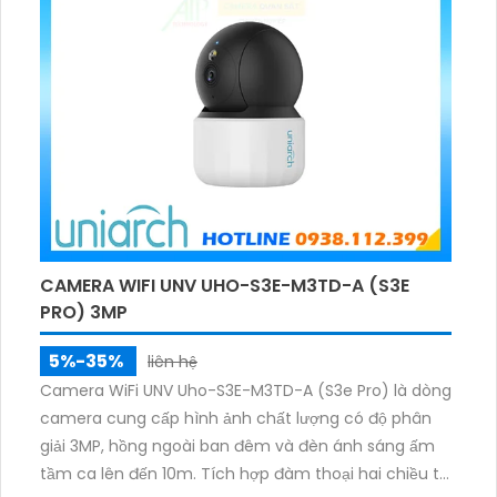
CAMERA WIFI UNV UHO-S3E-M3TD-A (S3E
PRO) 3MP
5%-35%
liên hệ
Camera WiFi UNV Uho-S3E-M3TD-A (S3e Pro) là dòng
camera cung cấp hình ảnh chất lượng có độ phân
giải 3MP, hồng ngoài ban đêm và đèn ánh sáng ấm
tầm ca lên đến 10m. Tích hợp đàm thoại hai chiều to