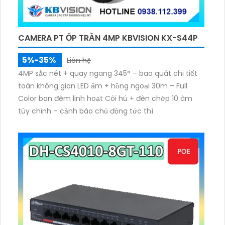
CAMERA PT ỐP TRẦN 4MP KBVISION KX-S44P
5%-35%
Liên hệ
4MP sắc nét + quay ngang 345° – bao quát chi tiết
toàn không gian LED ấm + hồng ngoại 30m – Full
Color ban đêm linh hoạt Còi hú + đèn chớp 10 âm
tùy chỉnh – cảnh báo chủ động tức thì