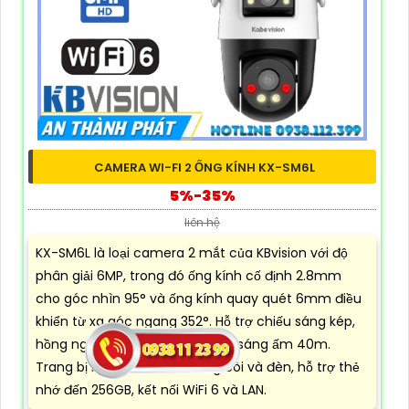
CAMERA WI-FI 2 ỐNG KÍNH KX-SM6L
5%-35%
liên hệ
KX-SM6L là loại camera 2 mắt của KBvision với độ
phân giải 6MP, trong đó ống kính cố định 2.8mm
cho góc nhìn 95° và ống kính quay quét 6mm điều
khiển từ xa góc ngang 352°. Hỗ trợ chiếu sáng kép,
hồng ngoại tối đa 50m, LED ánh sáng ấm 40m.
Trang bị micro, loa, báo động còi và đèn, hỗ trợ thẻ
nhớ đến 256GB, kết nối WiFi 6 và LAN.