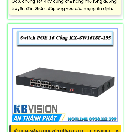
QoS, chống sét 4KV cùng khả năng mở rộng đường
truyền đến 250m đáp ứng yêu cầu mạng ổn định.
BỘ CHIA MẠNG CHUYÊN DỤNG 16 POE KX-SW1618F-135