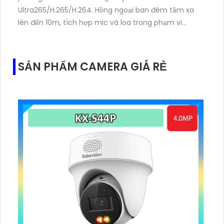
Ultra265/H.265/H.264. Hồng ngoại ban đêm tầm xa
lên đến 10m, tích hợp mic và loa trong phạm vi
3m.Hỗ trợ thẻ nhớ MicroSD tối đa 256GB
SẢN PHẨM CAMERA GIÁ RẺ