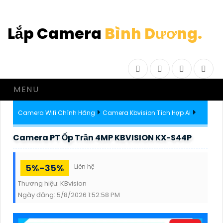
Lắp Camera
Bình Dương.
Facebook
Twitter
Instagram
Drib
MENU
Camera Wifi Chính Hãng
Camera Kbvision Tích Hợp Ai
Camera PT Ốp Trần 4MP KBVISION KX-S44P
5%-35%
Liên hệ
Thương hiệu:
KBvision
Ngày đăng:
5/8/2026 1:52:58 PM