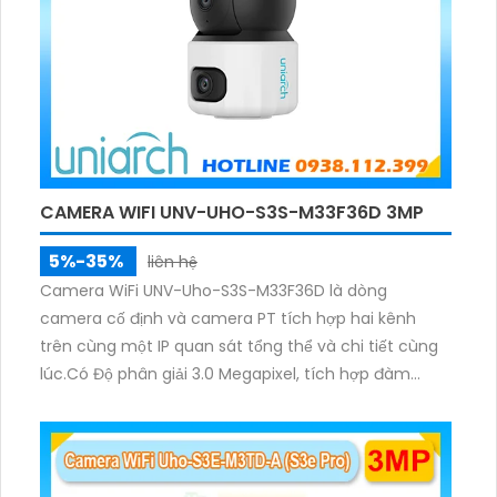
CAMERA WIFI UNV-UHO-S3S-M33F36D 3MP
5%-35%
liên hệ
Camera WiFi UNV-Uho-S3S-M33F36D là dòng
camera cố định và camera PT tích hợp hai kênh
trên cùng một IP quan sát tổng thể và chi tiết cùng
lúc.Có Độ phân giải 3.0 Megapixel, tích hợp đàm
thoại hai chiều. Hồng ngoại ban đêm và đèn ánh
sáng ấm lên đến 10m.