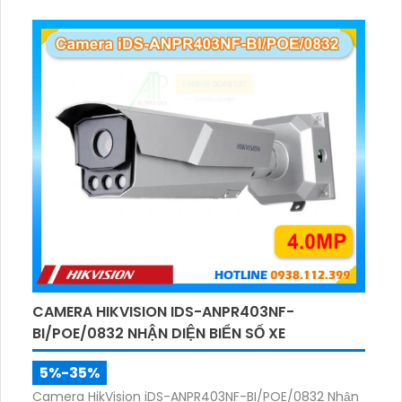
CAMERA HIKVISION IDS-ANPR403NF-
BI/POE/0832 NHẬN DIỆN BIỂN SỐ XE
5%-35%
Camera HikVision iDS-ANPR403NF-BI/POE/0832 Nhận