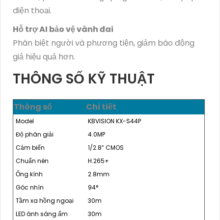
điện thoại.
Hỗ trợ AI bảo vệ vành đai
Phân biệt người và phương tiện, giảm báo động
giả hiệu quả hơn.
THÔNG SỐ KỸ THUẬT
Thông số
Chi tiết
Model
KBVISION KX-S44P
Độ phân giải
4.0MP
Cảm biến
1/2.8” CMOS
Chuẩn nén
H.265+
Ống kính
2.8mm
Góc nhìn
94°
Tầm xa hồng ngoại
30m
LED ánh sáng ấm
30m