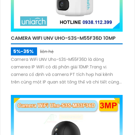
CAMERA WIFI UNV UHO-S3S-M55F36D 10MP
5%-35%
liên hệ
Camera WiFi UNV Uho-S3S-M55F36D là dòng
camerea IP WiFi có độ phân giải 10MP.Trang vị
camera cố định và camera PT tích hợp hai kênh
trên cùng một IP quan sát tổng thể và chi tiết cùng
lúc, hỗ trợ đàm thoại hai chiều cảnh báo âm thanh
ánh sáng. Kết hợp hồng ngoại và đèn ấm cho hình
ảnh có màu trong nhiều điều kiện khác nhau trong
phạm vi 3m.