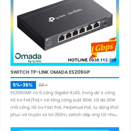
SWITCH TP-LINK OMADA ES206GP
5%-35%
00 ₫
ES206GMP có 6 cổng Gigabit RJ45, trong đó 4 cổng
hỗ trợ PoE/PoE+ với tổng công suất 65W, tối đa 30W
mỗi cổng. Hỗ trợ Fast PoE, Perpetual PoE, tự động khôi
phục và truyền xa tới 250m, switch đáp ứng tốt nhu
cầu triển khai camera IP và thiết bị mạng.