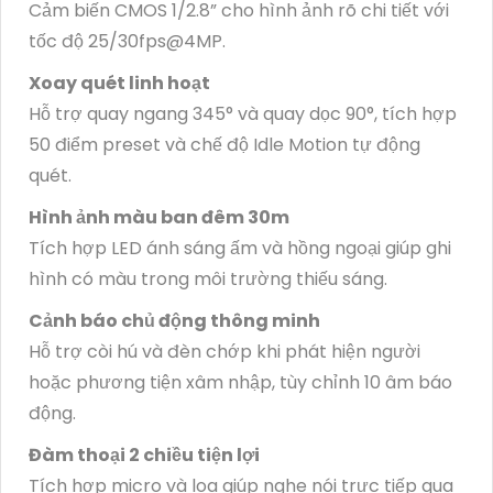
Cảm biến CMOS 1/2.8” cho hình ảnh rõ chi tiết với
tốc độ 25/30fps@4MP.
Xoay quét linh hoạt
Hỗ trợ quay ngang 345° và quay dọc 90°, tích hợp
50 điểm preset và chế độ Idle Motion tự động
quét.
Hình ảnh màu ban đêm 30m
Tích hợp LED ánh sáng ấm và hồng ngoại giúp ghi
hình có màu trong môi trường thiếu sáng.
Cảnh báo chủ động thông minh
Hỗ trợ còi hú và đèn chớp khi phát hiện người
hoặc phương tiện xâm nhập, tùy chỉnh 10 âm báo
động.
Đàm thoại 2 chiều tiện lợi
Tích hợp micro và loa giúp nghe nói trực tiếp qua