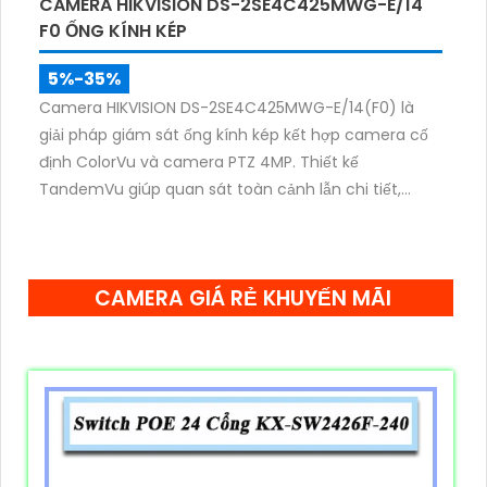
CAMERA HIKVISION DS-2SE4C425MWG-E/14
F0 ỐNG KÍNH KÉP
5%-35%
Camera HIKVISION DS-2SE4C425MWG-E/14(F0) là
giải pháp giám sát ống kính kép kết hợp camera cố
định ColorVu và camera PTZ 4MP. Thiết kế
TandemVu giúp quan sát toàn cảnh lẫn chi tiết,
zoom quang 25X, hồng ngoại 100m cùng hình ảnh
màu sắc rõ nét cả ngày lẫn đêm.
CAMERA GIÁ RẺ KHUYẾN MÃI