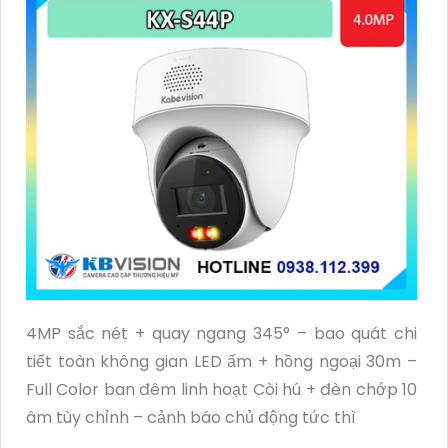
4MP sắc nét + quay ngang 345° – bao quát chi
tiết toàn không gian LED ấm + hồng ngoại 30m –
Full Color ban đêm linh hoạt Còi hú + đèn chớp 10
âm tùy chỉnh – cảnh báo chủ động tức thì