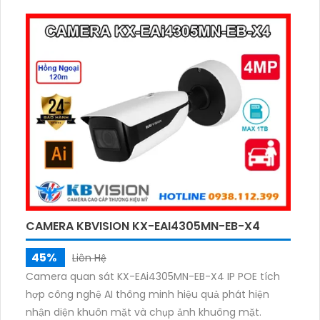
hợp micro và loa giúp đàm thoại 2 chiều trực tiếp
CAMERA KBVISION KX-EAI4305MN-EB-X4
45%
Liên Hệ
Camera quan sát KX-EAi4305MN-EB-X4 IP POE tích
hợp công nghệ AI thông minh hiệu quả phát hiện
nhận diện khuôn mặt và chụp ảnh khuông mặt.