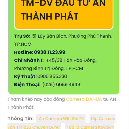
TM-DV ĐẦU TƯ AN
THÀNH PHÁT
Trụ Sở:
51 Lũy Bán Bích, Phường Phú Thạnh,
TP.HCM
Hotline: 0938.11.23.99
Chi Nhánh 1:
445/38 Tân Hòa Đông,
Phường Bình Trị Đông, TP.HCM
Kỹ Thuật:
0906.855.330
Điện Thoại:
(028) 6688.4949
Tham khảo nay các dòng
Camera DAHUA
tại AN
Thành Phát
Thông Tin:
Lắp Camera Wifi Giá Rẻ
Lắp Camera
Sân Thi Đấu Chuyên Dụng
Top 10 Camera Kbvision