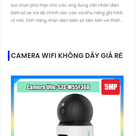
lựa chọn phù hợp cho các ứng dụng cần nhận diện
biển số xe với độ chính xác cao với khả năng ghi hình
rõ nét, tính năng nhận diện biển số tiên tiến và thiết
kế bền bỉ, sản phẩm này đáp ứng tốt các yêu cầu
của hệ thống giám sát và quản lý giao thông.
Camera IP DS-2CD7026G0/EP-IH (11-40mm) là sự
lựa chọn hoàn hảo với thiết kế hiện đại, giá phải
CAMERA WIFI KHÔNG DÂY GIÁ RẺ
chăng và chất lượng hình ảnh sắc nét. Với công
nghệ IP tiên tiến, sản phẩm này đảm bảo sự an toàn
và linh hoạt cho hệ thống giám sát của bạn.