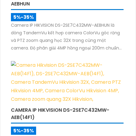
AEBHUN
5%-35%
Camera IP HIKVISION DS-2SE7C432MW-AEBHUN là
dòng TandemVu kết hợp camera ColorVu góc rộng
và PTZ zoom quang học 32X trong cùng một
camera. Độ phân giải 4MP hồng ngoại 200m chuẩn
nén H.265+ cùng khả năng quan sát màu ban đêm
giúp giám sát khu vực rộng với hình ảnh rõ nét cả
ngày và đêm.
CAMERA IP HIKVISION DS-2SE7C432MW-
AEB(14F1)
5%-35%