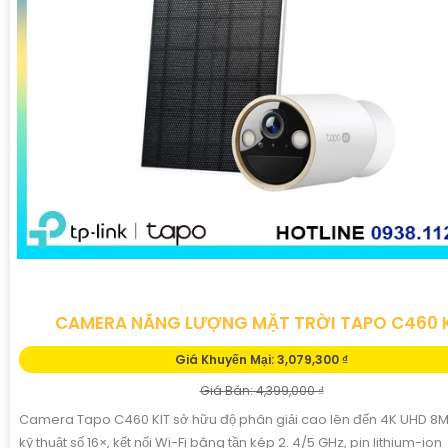
CAMERA NĂNG LƯỢNG MẶT TRỜI TAPO C460 K
Giá Khuyến Mại: 3,079,300 ₫
Giá Bán: 4,399,000 ₫
Camera Tapo C460 KIT sở hữu độ phân giải cao lên đến 4K UHD 8
kỹ thuật số 16×, kết nối Wi-Fi băng tần kép 2. 4/5 GHz, pin lithium-ion