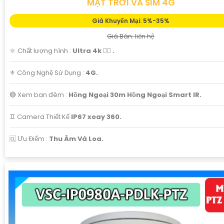
MẶT TRỜI VÀ SIM 4G
Giá Khuyến Mại: 5%-35%
Giá Bán: liên hệ
🔆 Chất lượng hình :
Ultra 4k 👍🏾 .
⚜️ Công Nghệ Sử Dụng :
4G.
🔴 Xem ban đêm :
Hồng Ngoại 30m Hồng Ngoại Smart IR.
♊ Camera Thiết Kế
IP67 xoay 360.
️🆑 Ưu Điểm :
Thu Âm Và Loa.