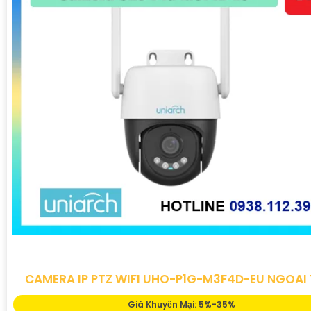
CAMERA IP PTZ WIFI UHO-P1G-M3F4D-EU NGOAI 
Giá Khuyến Mại: 5%-35%