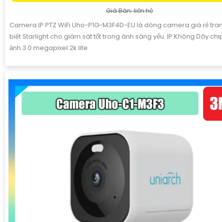
Giá Bán: liên hệ
Camera IP PTZ WiFi Uho-P1G-M3F4D-EU là dòng camera giá rẻ tran
biệt Starlight cho giám sát tốt trong ánh sáng yếu. IP Không Dây chi
ảnh 3.0 megapixel 2k lite