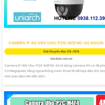
CAMERA IP 4G UNV UHO-P2G-M3F4D-AS NGOÀI 
Giá Khuyến Mại: 5%-35%
Giá Bán: liên hệ
Camera IP UNV Uho-P2G-M3F4D-AS là dòng camera 4G có độ phâ
3.0 Megapixel, Hồng ngoại thông minh Smart IR kết hợp đèn LED ch
nhìn ban đêm lên đến 30m