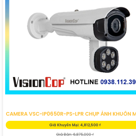
CAMERA VSC-IP0650R-PS-LPR CHỤP ẢNH KHUÔN 
Giá Khuyến Mại: 4,812,500 ₫
Giá Bán: 6,875,000 ₫