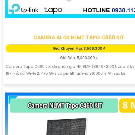
CAMERA AI 4K NLMT TAPO C660 KIT
Giá Khuyến Mại: 3,569,300 ₫
Giá Bán: 5,099,000 ₫
Camera Tapo C660 với độ phân giải 4K 8MP (3840×2160), zoom kỹ 
18×, kết nối Wi-Fi 2. 4/5 GHz và pin lithium-ion 10000 mAh sạc lại