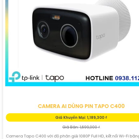
CAMERA AI DÙNG PIN TAPO C400
Giá Khuyến Mại: 1,189,300 ₫
Giá Bán: 1,699,000 ₫
Camera Tapo C400 với độ phân giải 1080P Full HD, kết nối Wi-Fi băn