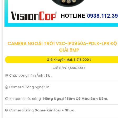
CAMERA NGOÀI TRỜI VSC-IP0950A-PDLK-LPR ĐỘ
GIẢI 8MP
Giá Khuyến Mại: 5,215,000 ₫
Giá Bán: 7,450,000 ₫
💯 Chất lượng hình Ảnh :
3k .
🤖️ Camera Công nghệ :
IP.
🌔 Khi xem thiếu sáng :
Hồng Ngoại 150m Có Màu Ban Ðêm.
🎼️ Camera Dòng
Dome Kim loại + Nhựa.