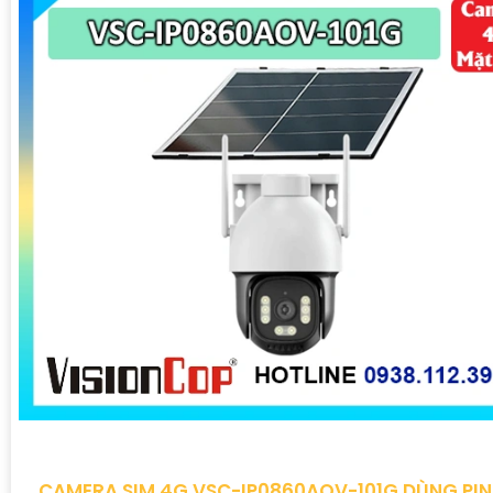
CAMERA SIM 4G VSC-IP0860AOV-101G DÙNG PI