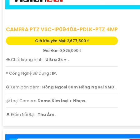
CAMERA PTZ VSC-IP0940A-PDLK-PTZ 4MP
Giá Khuyến Mại: 2,677,500 ₫
Giá Bán: 3,825,000 ₫
👁 Chất lượng hình :
Ultra 2k + .
®️ Công Nghệ Sử Dụng :
IP.
✪ Xem ban đêm :
Hồng Ngoại 30m Hồng Ngoại SMD.
🕉️ Loại Camera
Dome Kim loại + Nhựa.
️🔔 Điểm Nỗi Bật :
Thu Âm.