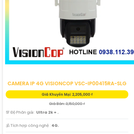
CAMERA IP 4G VISIONCOP VSC-IP00415RA-SLG
Giá Khuyến Mại: 2,205,000 ₫
Giá Bán: 3,150,000 ₫
💯 Độ Phân giải :
Ultra 2k + .
🕉️ Tích hợp công nghệ :
4G.