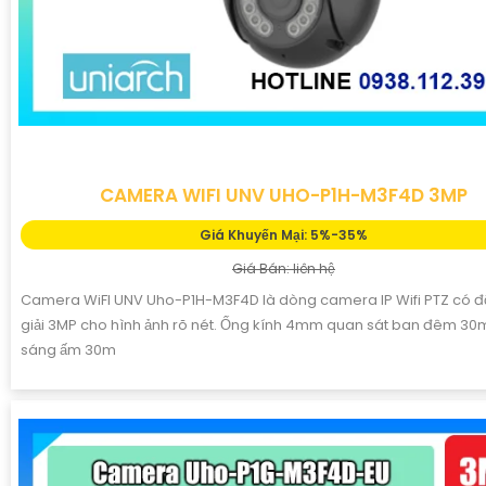
CAMERA WIFI UNV UHO-P1H-M3F4D 3MP
Giá Khuyến Mại: 5%-35%
Giá Bán: liên hệ
Camera WiFI UNV Uho-P1H-M3F4D là dòng camera IP Wifi PTZ có đ
giải 3MP cho hình ảnh rõ nét. Ống kính 4mm quan sát ban đêm 30
sáng ấm 30m