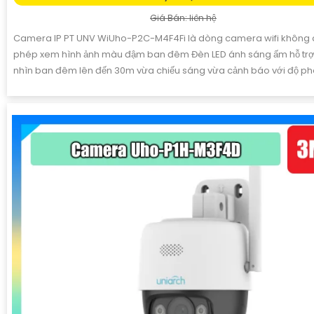
Giá Bán: liên hệ
Camera IP PT UNV WiUho-P2C-M4F4Fi là dòng camera wifi không
phép xem hình ảnh màu đậm ban đêm Đèn LED ánh sáng ấm hỗ trợ
nhìn ban đêm lên đến 30m vừa chiếu sáng vừa cảnh báo với độ phâ