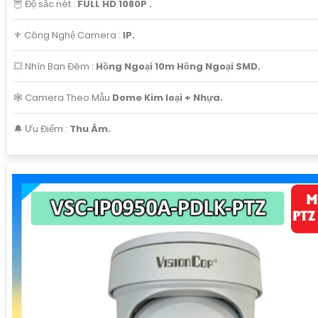
🦉 Độ sắc nét :
FULL HD 1080P .
⚜️ Công Nghệ Camera :
IP.
💥 Nhìn Ban Đêm :
Hồng Ngoại 10m Hồng Ngoại SMD.
🕸️ Camera Theo Mẫu
Dome Kim loại + Nhựa.
️🔔 Ưu Điểm :
Thu Âm.