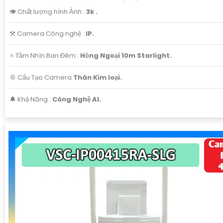
👁 Chất lượng hình Ảnh :
3k .
⚒ Camera Công nghệ :
IP.
⭐ Tầm Nhìn Ban Đêm :
Hồng Ngoại 10m Starlight.
💢 Cấu Tạo Camera
Thân Kim loại.
️🔔 Khả Năng :
Công Nghệ AI.