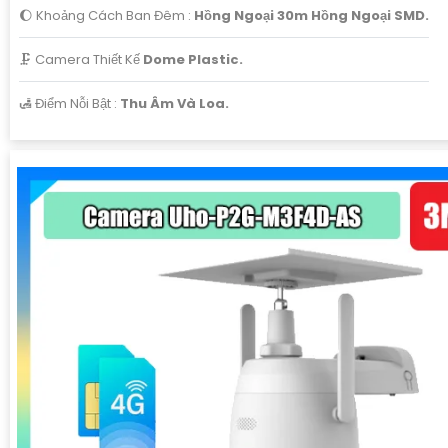
🌔 Khoảng Cách Ban Đêm :
Hồng Ngoại 30m Hồng Ngoại SMD.
🗜️ Camera Thiết Kế
Dome Plastic.
️🛃 Điểm Nỗi Bật :
Thu Âm Và Loa.