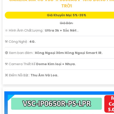
TRỜI
Giá Khuyến Mại: 5%-35%
Giá Bán:
🔆 Hình Ành Chất Lượng :
Ultra 3k + Sắc Nét .
⚒ Công Nghệ :
4G.
🔴 Xem ban đêm :
Hồng Ngoại 30m Hồng Ngoại Smart IR.
⚒ Camera Thiết Kế
Dome Kim loại + Nhựa.
️⌘ Điểm Nỗi Bật :
Thu Âm Và Loa.