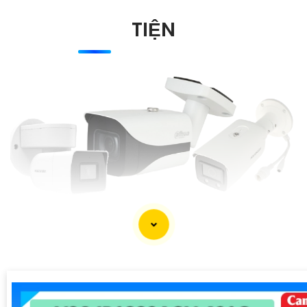
TIỆN
'