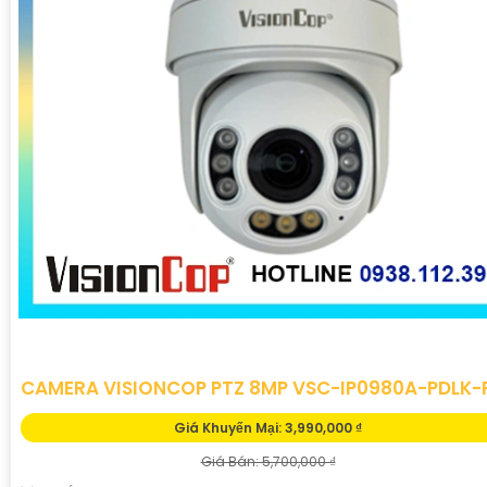
CAMERA VISIONCOP PTZ 8MP VSC-IP0980A-PDLK-
Giá Khuyến Mại: 3,990,000 ₫
Giá Bán: 5,700,000 ₫