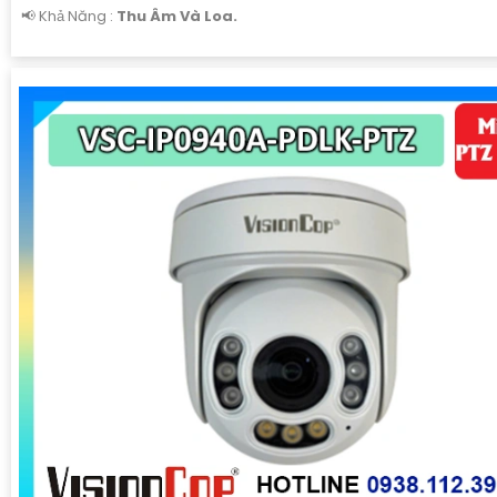
️📢 Khả Năng :
Thu Âm Và Loa.