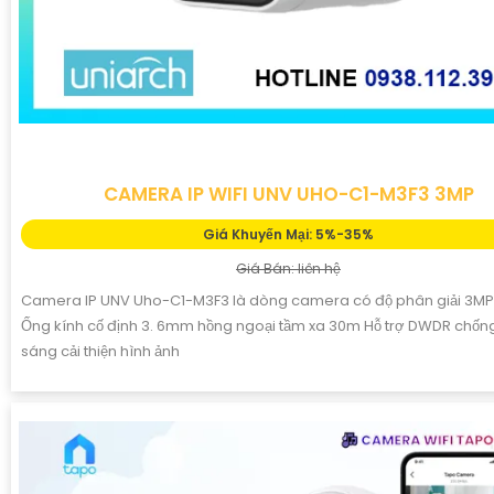
CAMERA IP WIFI UNV UHO-C1-M3F3 3MP
Giá Khuyến Mại: 5%-35%
Giá Bán: liên hệ
Camera IP UNV Uho-C1-M3F3 là dòng camera có độ phân giải 3MP 
Ống kính cố định 3. 6mm hồng ngoại tầm xa 30m Hỗ trợ DWDR chố
sáng cải thiện hình ảnh