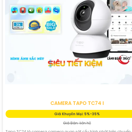
CAMERA TAPO TC74 I
Giá Khuyến Mại: 5%-35%
Giá Bán: liên hệ
Tapo TC74 là camera camera quan sát cấu hình phát hiện chuyển