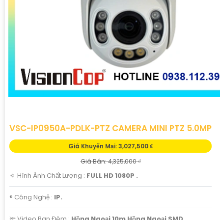
VSC-IP0950A-PDLK-PTZ CAMERA MINI PTZ 5.0MP
Giá Khuyến Mại: 3,027,500 ₫
Giá Bán: 4,325,000 ₫
🔅 Hình Ành Chất Lượng :
FULL HD 1080P .
®️ Công Nghệ :
IP.
🔦 Video Ban Đêm :
Hồng Ngoại 10m Hồng Ngoại SMD.