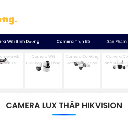
ơng.
ra Wifi Bình Dương
Camera Trọn Bộ
Sản Phẩm
Camera Hik
Camera Wifi
Camera Có Hàng
Camera Có
t Hiện Xe
Hikvision Báo Động
Rào Ảo Hikvision
Nhớ SD HIKV
CAMERA LUX THẤP HIKVISION