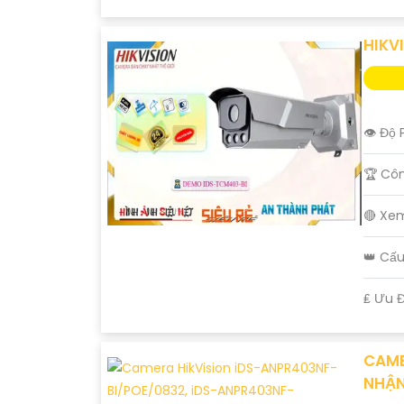
HIKV
👁 Độ 
🏆 Cô
🔴 Xe
👑 Cấ
️₤ Ưu 
CAME
NHẬN