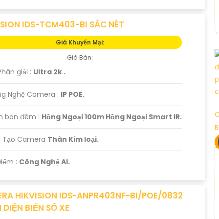
ISION IDS-TCM403-BI SẮC NÉT
Giá Khuyến Mại:
Giá Bán:
Phân giải :
Ultra 2k .
ng Nghệ Camera :
IP POE.
C
m ban đêm :
Hồng Ngoại 100m Hồng Ngoại Smart IR.
B
u Tạo Camera
Thân Kim loại.
Điểm :
Công Nghệ AI.
RA HIKVISION IDS-ANPR403NF-BI/POE/0832
 DIỆN BIỂN SỐ XE