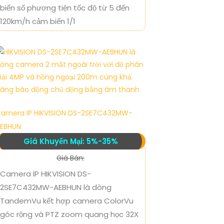
biển số phương tiện tốc độ từ 5 đến
120km/h cảm biến 1/1
amera IP HIKVISION DS-2SE7C432MW-
EBHUN
Giá Khuyến Mại: 5%-35%
Giá Bán:
Camera IP HIKVISION DS-
2SE7C432MW-AEBHUN là dòng
TandemVu kết hợp camera ColorVu
góc rộng và PTZ zoom quang học 32X