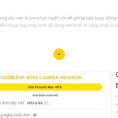
 sắc nét là lựa chọn tuyệt vời để ghi lại các hoạt động a
iện thoại hay máy tính dễ dàng với hình rõ ràng chân thự
TLM28B3GP-BI100 CAMERA HIKVISION
Giá Khuyến Mại: 45%
Giá Bán: Liên Hệ
T
h Ảnh Sắc nét :
Ultra 4k 👍🏾 .
n
đ
g Nghệ Hình Ảnh :
IP.