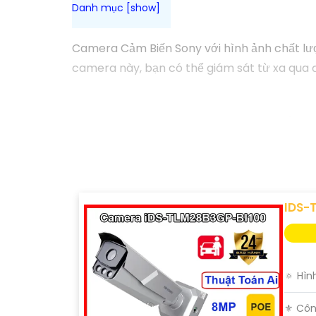
Camera Cảm Biến Sony với hình ảnh chất lượng
camera này, bạn có thể giám sát từ xa qua đ
IDS-
🔅 Hìn
⚜️ Côn