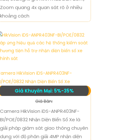
Zoom quang 4x quan sát rõ ở nhiều
khoảng cách
amera HikVision iDS-ANPR403NF-
I/POE/0832 Nhận Diện Biển Số Xe
Giá Khuyến Mại: 5%-35%
Giá Bán:
Camera HikVision iDS-ANPR403NF-
BI/POE/0832 Nhận Diện Biển Số Xe là
giải pháp giám sát giao thông chuyên
dụng với độ phân giải 4MP nhận diện