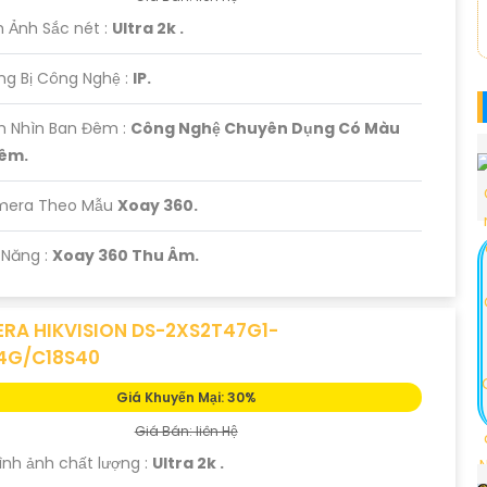
h Ảnh Sắc nét :
Ultra 2k .
ang Bị Công Nghệ :
IP.
m Nhìn Ban Đêm :
Công Nghệ Chuyên Dụng Có Màu
êm.
mera Theo Mẫu
Xoay 360.
ả Năng :
Xoay 360 Thu Âm.
RA HIKVISION DS-2XS2T47G1-
4G/C18S40
Giá Khuyến Mại: 30%
Giá Bán: liên Hệ
 Hình ảnh chất lượng :
Ultra 2k .