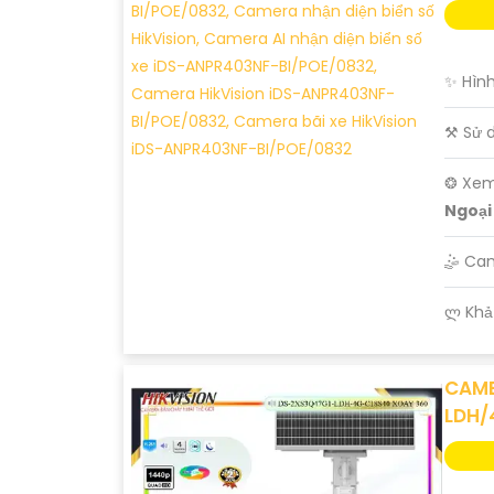
✨ Hình
⚒ Sử 
❂ Xem
Ngoại
🤹 Ca
️ლ Khả
CAME
LDH/