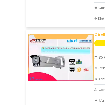
⚒ Cam
️✤ Khả
CAME
🦉 Độ 
⚒ Côn
❃ Xem
🤹 Ca
️🔈 Ưu