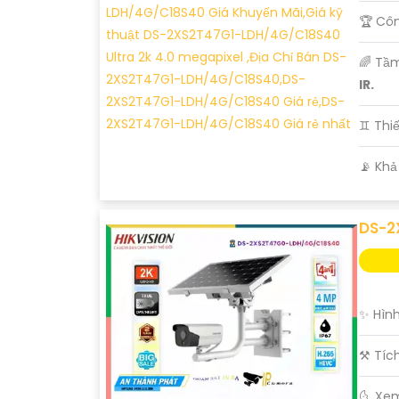
🏆 Côn
🌈 Tầ
IR.
♊ Thi
️📡 Kh
DS-2
✨ Hình
⚒ Tíc
🌜 Xe