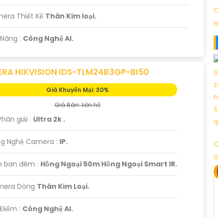
C
era Thiết Kế
Thân Kim loại.
H
 Năng :
Công Nghệ AI.
RA HIKVISION IDS-TLM24B3GP-BI50
Giá Khuyến Mại: 30%
Giá Bán: liên hệ
Phân giải :
Ultra 2k .
g Nghệ Camera :
IP.
C
 ban đêm :
Hồng Ngoại 50m Hồng Ngoại Smart IR.
mera Dòng
Thân Kim Loại.
 Điểm :
Công Nghệ AI.