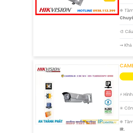
❈ Tầm
Chuyê
🎨 Cấ
'
️⇝ Khả
CAME
️⚡ Hìn
✳️ Côn
❈ Tầm
IR.