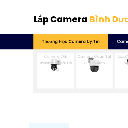
Lắp Camera
Bình Dư
Thương Hiệu Camera Uy Tín
Came
Camera Wifi
Camera Quan Sát
Lắp 
Hikvision Ngoài Trời
2K Hikvision
Phá
360