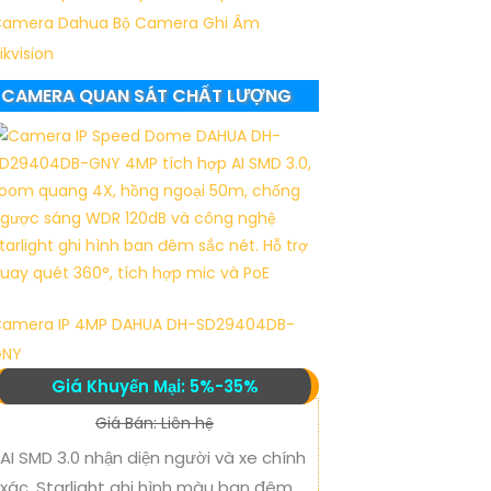
amera Dahua
Bộ Camera Ghi Âm
ikvision
CAMERA QUAN SÁT CHẤT LƯỢNG
amera IP 4MP DAHUA DH-SD29404DB-
GNY
Giá Khuyến Mại: 5%-35%
Giá Bán: Liên hệ
AI SMD 3.0 nhận diện người và xe chính
xác, Starlight ghi hình màu ban đêm,