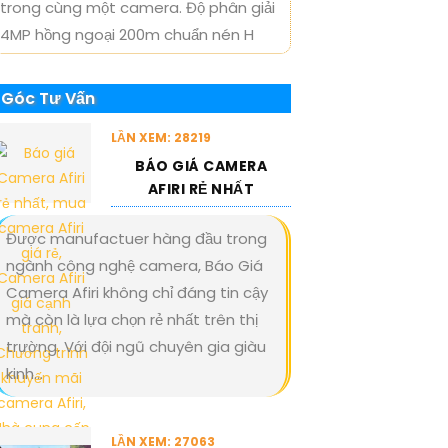
trong cùng một camera. Độ phân giải
4MP hồng ngoại 200m chuẩn nén H
Góc Tư Vấn
LẦN XEM: 28219
BÁO GIÁ CAMERA
AFIRI RẺ NHẤT
Được manufactuer hàng đầu trong
ngành công nghệ camera, Báo Giá
Camera Afiri không chỉ đáng tin cậy
mà còn là lựa chọn rẻ nhất trên thị
trường. Với đội ngũ chuyên gia giàu
kinh...
LẦN XEM: 27063