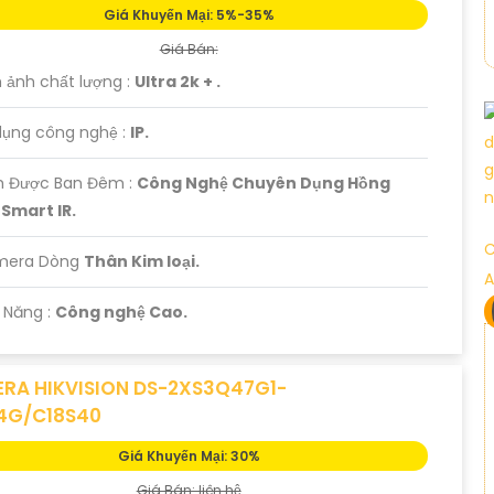
Giá Khuyến Mại: 5%-35%
Giá Bán:
 ảnh chất lượng :
Ultra 2k + .
dụng công nghệ :
IP.
 Được Ban Đêm :
Công Nghệ Chuyên Dụng Hồng
 Smart IR.
C
mera Dòng
Thân Kim loại.
A
 Năng :
Công nghệ Cao.
RA HIKVISION DS-2XS3Q47G1-
4G/C18S40
Giá Khuyến Mại: 30%
Giá Bán: liên hệ