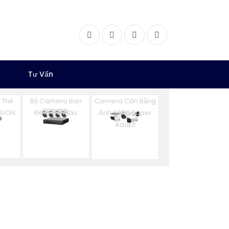
Facebook
Twitter
Instagram
Dribbble
Tư Vấn
 Thẻ
Bộ Camera Ban
Camera Cân Bằng
ISION
Đêm Có Màu
Ánh Sáng Super
Adapt