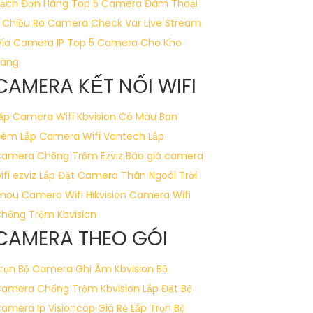
ạch Đơn Hàng
Top 5 Camera Đàm Thoại
 Chiều Rõ
Camera Check Var Live Stream
ía Camera IP
Top 5 Camera Cho Kho
àng
CAMERA KẾT NỐI WIFI
ắp Camera Wifi Kbvision Có Màu Ban
Đêm
Lắp Camera Wifi Vantech
Lắp
amera Chống Trộm Ezviz
Báo giá camera
ifi ezviz
Lắp Đặt Camera Thân Ngoài Trời
mou
Camera Wifi Hikvision
Camera Wifi
hống Trộm Kbvision
CAMERA THEO GÓI
rọn Bộ Camera Ghi Âm Kbvision
Bộ
amera Chống Trộm Kbvision
Lắp Đặt Bộ
amera Ip Visioncop Giá Rẻ
Lắp Trọn Bộ