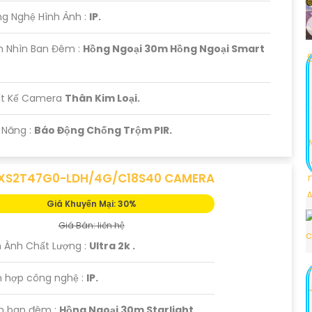
g Nghệ Hình Ảnh :
IP.
m Nhìn Ban Đêm :
Hồng Ngoại 30m Hồng Ngoại Smart
ết Kế Camera
Thân Kim Loại.
ả Năng :
Báo Động Chống Trộm PIR.
XS2T47G0-LDH/4G/C18S40 CAMERA
Giá Khuyến Mại: 30%
Giá Bán: liên hệ
 Ành Chất Lượng :
Ultra 2k .
h hợp công nghệ :
IP.
m ban đêm :
Hồng Ngoại 30m Starlight.