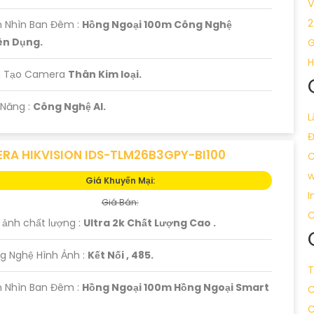
V
2
 Nhìn Ban Đêm :
Hồng Ngoại 100m Công Nghệ
n Dụng.
G
H
u Tạo Camera
Thân Kim loại.
 Năng :
Công Nghệ AI.
L
RA HIKVISION IDS-TLM26B3GPY-BI100
C
w
Giá Khuyến Mại:
I
Giá Bán:
C
h ảnh chất lượng :
Ultra 2k Chất Lượng Cao .
g Nghệ Hình Ảnh :
Kết Nối , 485.
T
 Nhìn Ban Đêm :
Hồng Ngoại 100m Hồng Ngoại Smart
C
C