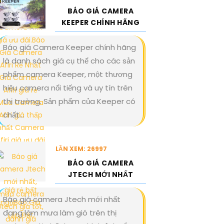
BÁO GIÁ CAMERA
KEEPER CHÍNH HÃNG
Báo giá Camera Keeper chính hãng
là danh sách giá cụ thể cho các sản
phẩm camera Keeper, một thương
hiệu camera nổi tiếng và uy tín trên
thị trường. Sản phẩm của Keeper có
chất...
LẦN XEM: 26997
BÁO GIÁ CAMERA
JTECH MỚI NHẤT
Báo giá camera Jtech mới nhất
đang làm mưa làm gió trên thị