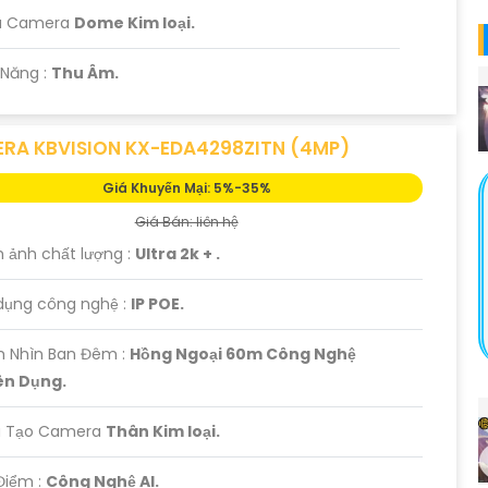
u Camera
Dome Kim loại.
 Năng :
Thu Âm.
RA KBVISION KX-EDA4298ZITN (4MP)
Giá Khuyến Mại: 5%-35%
Giá Bán: liên hệ
h ảnh chất lượng :
Ultra 2k + .
dụng công nghệ :
IP POE.
m Nhìn Ban Đêm :
Hồng Ngoại 60m Công Nghệ
n Dụng.
ấu Tạo Camera
Thân Kim loại.
 Điểm :
Công Nghệ AI.