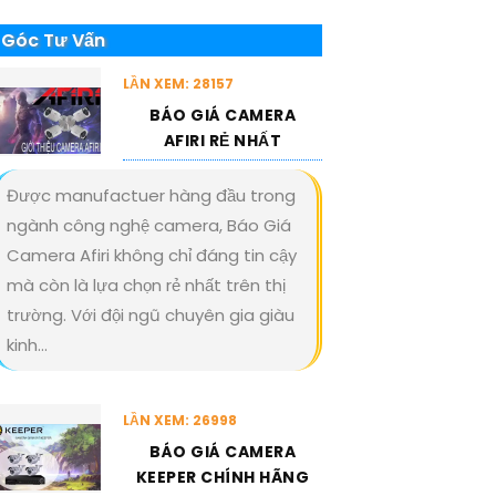
Góc Tư Vấn
LẦN XEM: 28157
BÁO GIÁ CAMERA
AFIRI RẺ NHẤT
Được manufactuer hàng đầu trong
ngành công nghệ camera, Báo Giá
Camera Afiri không chỉ đáng tin cậy
mà còn là lựa chọn rẻ nhất trên thị
trường. Với đội ngũ chuyên gia giàu
kinh...
LẦN XEM: 26998
BÁO GIÁ CAMERA
KEEPER CHÍNH HÃNG