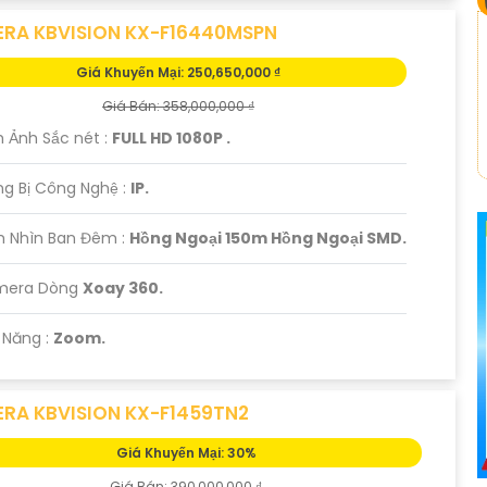
RA KBVISION KX-F16440MSPN
Giá Khuyến Mại: 250,650,000 ₫
Giá Bán: 358,000,000 ₫
h Ảnh Sắc nét :
FULL HD 1080P .
g Bị Công Nghệ :
IP.
m Nhìn Ban Đêm :
Hồng Ngoại 150m Hồng Ngoại SMD.
amera Dòng
Xoay 360.
ả Năng :
Zoom.
RA KBVISION KX-F1459TN2
Giá Khuyến Mại: 30%
Giá Bán: 390,000,000 ₫