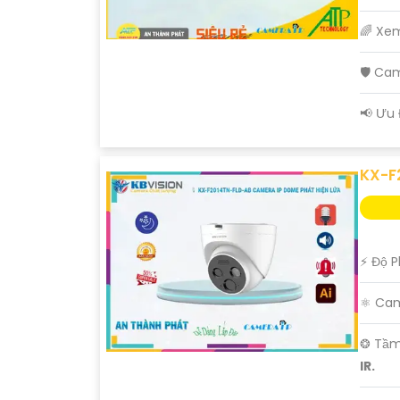
🌈 Xe
🛡 Ca
️📢 Ưu
'
KX-F
️⚡ Độ P
⚛️ Ca
❂ Tầm
IR.