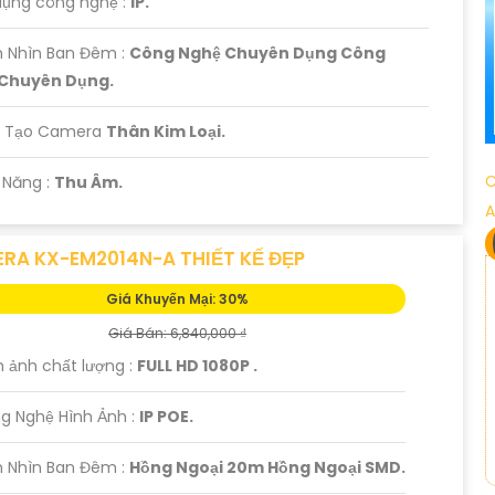
dụng công nghệ :
IP.
 Nhìn Ban Đêm :
Công Nghệ Chuyên Dụng Công
Chuyên Dụng.
 Tạo Camera
Thân Kim Loại.
C
ả Năng :
Thu Âm.
A
RA KX-EM2014N-A THIẾT KẾ ĐẸP
Giá Khuyến Mại: 30%
Giá Bán: 6,840,000 ₫
h ảnh chất lượng :
FULL HD 1080P .
g Nghệ Hình Ảnh :
IP POE.
 Nhìn Ban Đêm :
Hồng Ngoại 20m Hồng Ngoại SMD.