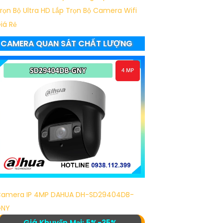
rọn Bộ Ultra HD
Lắp Trọn Bộ Camera Wifi
iá Rẻ
CAMERA QUAN SÁT CHẤT LƯỢNG
amera IP 4MP DAHUA DH-SD29404DB-
GNY
Giá Khuyến Mại: 5%-35%