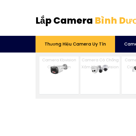
Lắp Camera
Bình Dư
Thương Hiệu Camera Uy Tín
Came
Camera Kbvision
Camera Có Chống
Camer
Chống Trộm
Xâm Nhập Kbvision
Colo