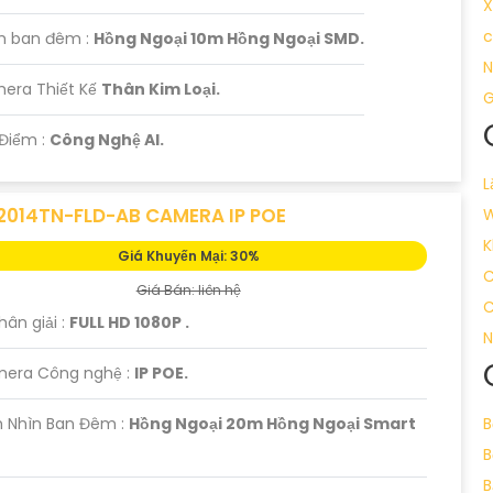
X
c
m ban đêm :
Hồng Ngoại 10m Hồng Ngoại SMD.
N
mera Thiết Kế
Thân Kim Loại.
G
 Điểm :
Công Nghệ AI.
L
2014TN-FLD-AB CAMERA IP POE
W
K
Giá Khuyến Mại: 30%
C
Giá Bán: liên hệ
C
hân giải :
FULL HD 1080P .
N
mera Công nghệ :
IP POE.
 Nhìn Ban Đêm :
Hồng Ngoại 20m Hồng Ngoại Smart
B
B
B