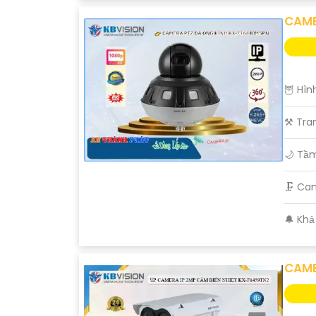
CAME
🦉 Hìn
⚒ Tran
🌙 Tầ
🗜️ C
️🔔 Kh
CAME