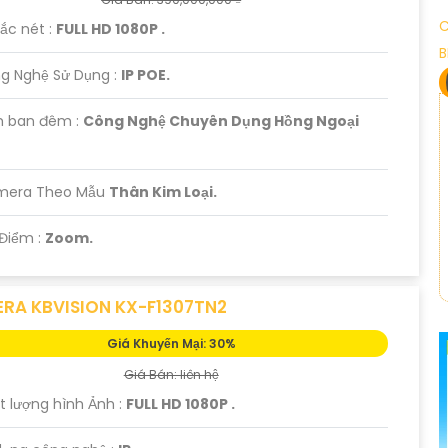
C
ắc nét :
FULL HD 1080P .
B
g Nghệ Sử Dụng :
IP POE.
 ban đêm :
Công Nghệ Chuyên Dụng Hồng Ngoại
amera Theo Mẫu
Thân Kim Loại.
 Điểm :
Zoom.
RA KBVISION KX-F1307TN2
Giá Khuyến Mại: 30%
Giá Bán: liên hệ
t lượng hình Ảnh :
FULL HD 1080P .