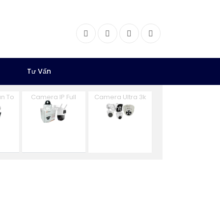
Facebook
Twitter
Instagram
Dribbble
Tư Vấn
n To
Camera IP Full
Camera Ultra 3k
n
Color
Vantech