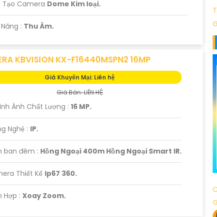
u Tạo Camera
Dome Kim loại.
T
G
ả Năng :
Thu Âm.
RA KBVISION KX-F16440MSPN2 16MP
Giá Khuyến Mại: Liên hệ
Giá Bán: LIÊN HỆ
 Hình Ành Chất Lượng :
16 MP.
ng Nghệ :
IP.
 ban đêm :
Hồng Ngoại 400m Hồng Ngoại Smart IR.
mera Thiết Kế
Ip67 360.
C
ch Hợp :
Xoay Zoom.