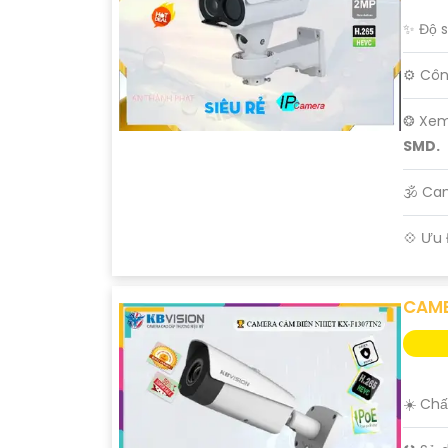
✨ Độ s
⚙ Côn
❂ Xem
SMD.
🕉️ C
️💠 Ưu
CAME
☀️ Chấ