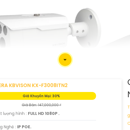
RA KBVISON KX-F3008ITN2
Giá Khuyến Mại: 30%
Giá Bán: 147,000,000 ₫
T
t lượng hình :
FULL HD 1080P .
g
C
g Nghệ :
IP POE.