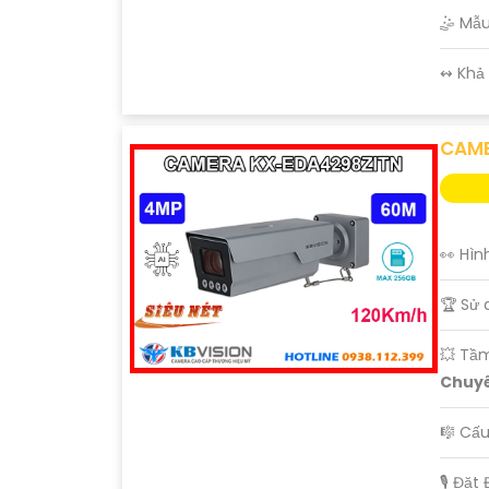
🤹 Mẫ
️↭ Khả
CAME
👀 Hìn
🏆 Sử 
💥 Tầ
Chuyê
🎼️ C
️🎙 Đặt