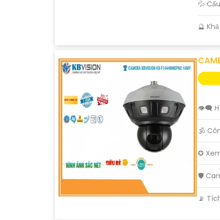
💦 Cấ
️🔮 Kh
CAME
👁️‍🗨
🕉️ Cô
✪ Xem
🛡 Ca
️📡 Tí