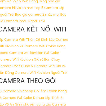
em Mã Vạch Đơn Hàng
Bảng báo giá
amera hikvision mới
Top 5 Camera Lắp
goài Trời
Báo giá camera 2 mắt mơi
Báo
iá Camera Imou Ngoài Trời
CAMERA KẾT NỐI WIFI
ắp Camera Wifi Thân Cố Định
Lắp Camea
ifi Hikvision 2K
Camera Wifi Chính Hãng
bone
Camera wifi kbvision Full Color
amera Wifi Kbvision Giá rẻ Bán Chạy
amera Ezviz Cube
5 Camera Wifi Giá Rẻ
ên Dùng
Camera Wifi Kbvision Ngoài Trời
CAMERA THEO GÓI
ộ Camera Visioncop Ghi Âm Chính hãng
ộ Camera Full Color Dahua
Lắp Thiết Bị
ảo Vệ An Ninh chuyên dụng
Lắp Camera