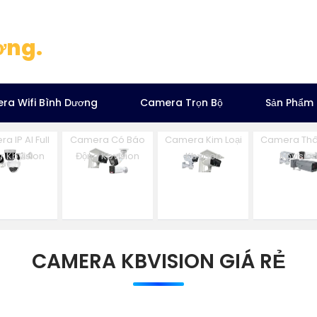
ơng.
ra Wifi Bình Dương
Camera Trọn Bộ
Sản Phẩm
a IP AI Full
Camera Có Báo
Camera Kim Loại
Camera Thâ
r Kbvision
Động Kbvision
Kbvison
Kbvisio
CAMERA KBVISION GIÁ RẺ