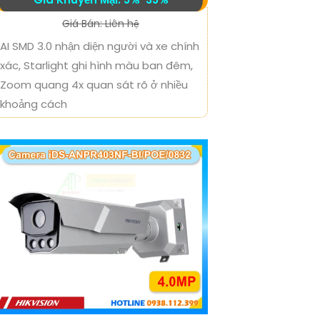
Giá Bán: Liên hệ
AI SMD 3.0 nhận diện người và xe chính
xác, Starlight ghi hình màu ban đêm,
Zoom quang 4x quan sát rõ ở nhiều
khoảng cách