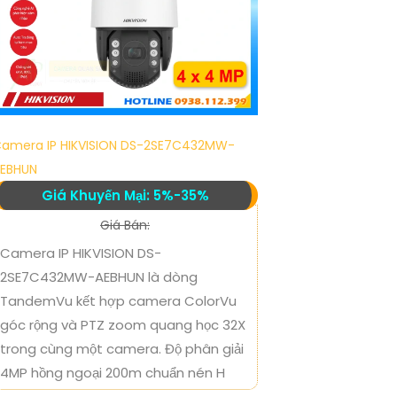
amera IP HIKVISION DS-2SE7C432MW-
EBHUN
Giá Khuyến Mại: 5%-35%
Giá Bán:
Camera IP HIKVISION DS-
2SE7C432MW-AEBHUN là dòng
TandemVu kết hợp camera ColorVu
góc rộng và PTZ zoom quang học 32X
trong cùng một camera. Độ phân giải
4MP hồng ngoại 200m chuẩn nén H