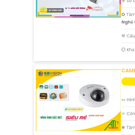
⚒ Sử 
✪ Tầm
Nghệ 
⚒ Cấu
️💮 Kh
CAME
👀 Hìn
⚛️ Côn
❃ Tầm