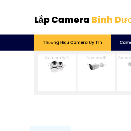
Lắp Camera
Bình Dư
Thương Hiệu Camera Uy Tín
Came
Camera Wifi
Camera IP
Camer
Visioncop
Visioncop