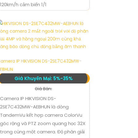
120km/h cảm biến 1/1
amera IP HIKVISION DS-2SE7C432MW-
EBHUN
Giá Khuyến Mại: 5%-35%
Giá Bán:
Camera IP HIKVISION DS-
2SE7C432MW-AEBHUN là dòng
TandemVu kết hợp camera ColorVu
góc rộng và PTZ zoom quang học 32X
trong cùng một camera. Độ phân giải