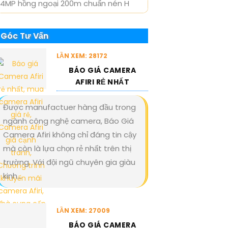
4MP hồng ngoại 200m chuẩn nén H
Góc Tư Vấn
LẦN XEM: 28172
BÁO GIÁ CAMERA
AFIRI RẺ NHẤT
Được manufactuer hàng đầu trong
ngành công nghệ camera, Báo Giá
Camera Afiri không chỉ đáng tin cậy
mà còn là lựa chọn rẻ nhất trên thị
trường. Với đội ngũ chuyên gia giàu
kinh...
LẦN XEM: 27009
BÁO GIÁ CAMERA