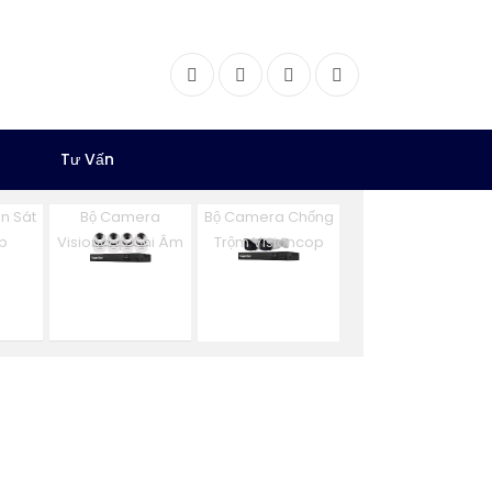
Facebook
Twitter
Instagram
Dribbble
Tư Vấn
n Sát
Bộ Camera
Bộ Camera Chống
p
Visioncop Ghi Âm
Trộm Visioncop