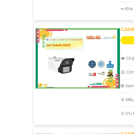
️↭ Khả
CAME
'
👁 Chấ
🕉️ Cô
✪ Xem
💢 Mẫ
️➲ Ưu 
CAME