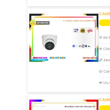
CAME
💯 Độ 
⚒ Côn
🌈 Xe
🎲 Ca
️📢 Ưu
CAME