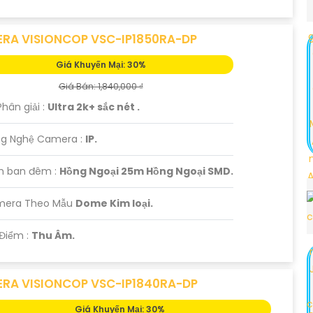
RA VISIONCOP VSC-IP1850RA-DP
Giá Khuyến Mại: 30%
Giá Bán: 1,840,000 ₫
Phân giải :
Ultra 2k+ sắc nét .
g Nghệ Camera :
IP.
m ban đêm :
Hồng Ngoại 25m Hồng Ngoại SMD.
mera Theo Mẫu
Dome Kim loại.
 Điểm :
Thu Âm.
RA VISIONCOP VSC-IP1840RA-DP
Giá Khuyến Mại: 30%