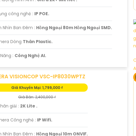
dụng công nghệ :
IP POE.
m Nhìn Ban Đêm :
Hồng Ngoại 80m Hồng Ngoại SMD.
mera Dòng
Thân Plastic.
ả Năng :
Công Nghệ AI.
C
A
RA VISIONCOP VSC-IP8030WPTZ
Giá Khuyến Mại: 1,799,000 ₫
Giá Bán: 2,400,000 ₫
hân giải :
2K Lite .
era Công nghệ :
IP Wifi.
m Nhìn Ban Đêm :
Hồng Ngoại 10m ONVIF.