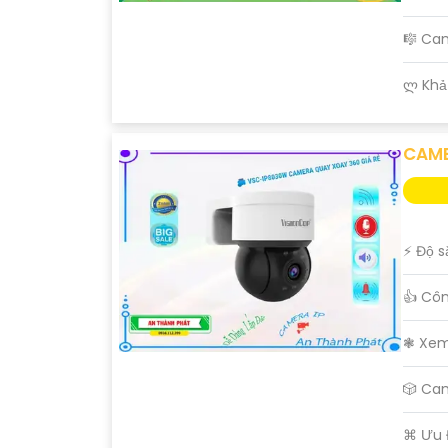
🎼️ C
️ლ Khả
CAME
️⚡ Độ 
👍 Cô
❃ Xem
🎲 Ca
️⌘ Ưu 