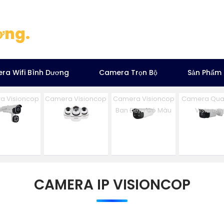
ơng.
ra Wifi Bình Dương
Camera Trọn Bộ
Sản Phẩm
a Visioncop
Camera Visioncop
Camera Visioncop
Camera Qua
Al
360
Ban Đêm Có Màu
Visionco
CAMERA IP VISIONCOP