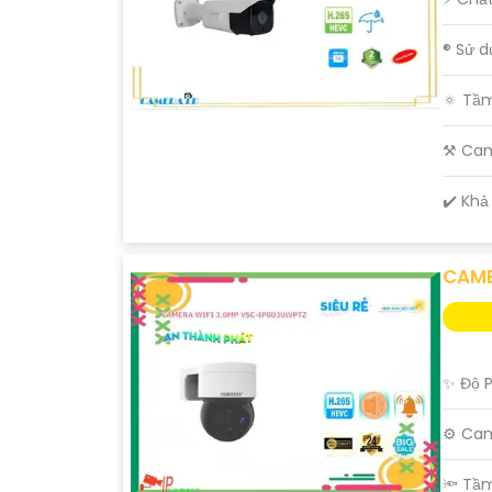
®️ Sử 
🔅 Tầ
⚒ Ca
️✔️ Kh
CAME
✨ Độ P
⚙ Cam
🔦 Tầ