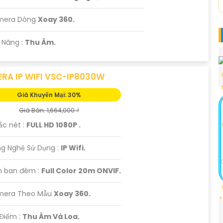
amera Dòng
Xoay 360.
 Năng :
Thu Âm.
RA IP WIFI VSC-IP8030W
Giá Khuyến Mại: 30%
Giá Bán: 1,664,000 ₫
sắc nét :
FULL HD 1080P .
ng Nghệ Sử Dụng :
IP Wifi.
 ban đêm :
Full Color 20m ONVIF.
mera Theo Mẫu
Xoay 360.
Điểm :
Thu Âm Và Loa.