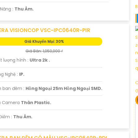
B
 Năng :
Thu Âm.
RA VISIONCOP VSC-IPC0640R-PIR
Giá Khuyến Mại: 30%
Giá Bán: 1,050,000 ₫
t lượng hình :
Ultra 2k .
ng Nghệ :
IP.
C
 ban đêm :
Hồng Ngoại 25m Hồng Ngoại SMD.
u Camera
Thân Plastic.
Điểm :
Thu Âm.
RA BAN ĐÊM CÓ MÀU VSC-IPC0640R-PDL