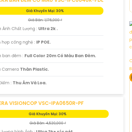
Giá Khuyến Mại: 30%
Giá Bán: 1,176,000 ₫
h Ành Chất Lượng :
Ultra 2k .
h hợp công nghệ :
IP POE.
 ban đêm :
Full Color 20m Có Màu Ban Ðêm.
C
B
u Camera
Thân Plastic.
Điểm :
Thu Âm Và Loa.
RA VISIONCOP VSC-IPA0650R-PF
Giá Khuyến Mại: 30%
Giá Bán: 4,520,000 ₫
t lượng hình Ảnh :
Ultra 2k+ sắc nét .