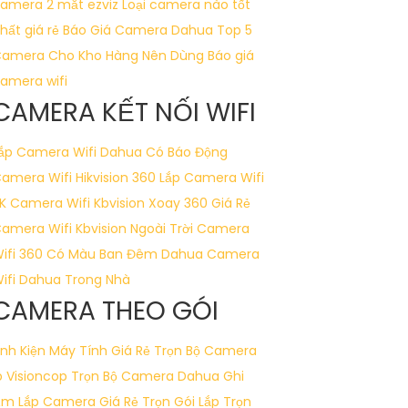
amera 2 mắt ezviz
Loại camera nào tốt
hất giá rẻ
Báo Giá Camera Dahua
Top 5
 cần thêm sự điều chỉnh hoặc hỗ trợ, vui
amera Cho Kho Hàng Nên Dùng
Báo giá
amera wifi
CAMERA KẾT NỐI WIFI
ắp Camera Wifi Dahua Có Báo Động
amera Wifi Hikvision 360
Lắp Camera Wifi
K
Camera Wifi Kbvision Xoay 360 Giá Rẻ
amera Wifi Kbvision Ngoài Trời
Camera
ifi 360 Có Màu Ban Đêm Dahua
Camera
ifi Dahua Trong Nhà
CAMERA THEO GÓI
inh Kiện Máy Tính Giá Rẻ
Trọn Bộ Camera
p Visioncop
Trọn Bộ Camera Dahua Ghi
Âm
Lắp Camera Giá Rẻ Trọn Gói
Lắp Trọn