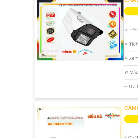
🔅 Hìn
✳️ Tíc
❈ Xem
💢 Mẫ
️⇝ Ưu 
CAME
️⚡ Chấ