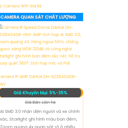
ộ Camera Wifi Giá Rẻ
CAMERA QUAN SÁT CHẤT LƯỢNG
amera IP 4MP DAHUA DH-SD29404DB-
GNY
Giá Khuyến Mại: 5%-35%
Giá Bán: Liên hệ
AI SMD 3.0 nhận diện người và xe chính
xác, Starlight ghi hình màu ban đêm,
Zoom quang 4x quan sát rõ ở nhiều