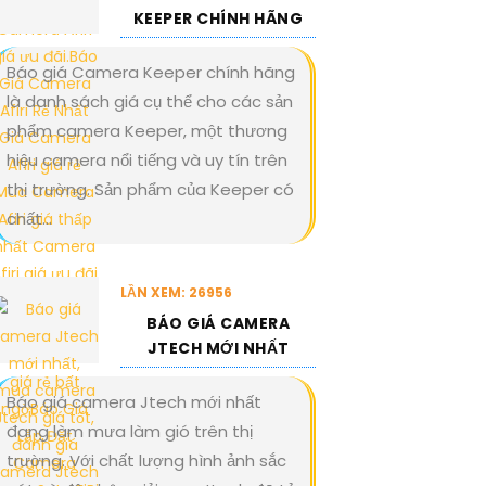
KEEPER CHÍNH HÃNG
Báo giá Camera Keeper chính hãng
là danh sách giá cụ thể cho các sản
phẩm camera Keeper, một thương
hiệu camera nổi tiếng và uy tín trên
thị trường. Sản phẩm của Keeper có
chất...
LẦN XEM: 26956
BÁO GIÁ CAMERA
JTECH MỚI NHẤT
Báo giá camera Jtech mới nhất
đang làm mưa làm gió trên thị
trường. Với chất lượng hình ảnh sắc