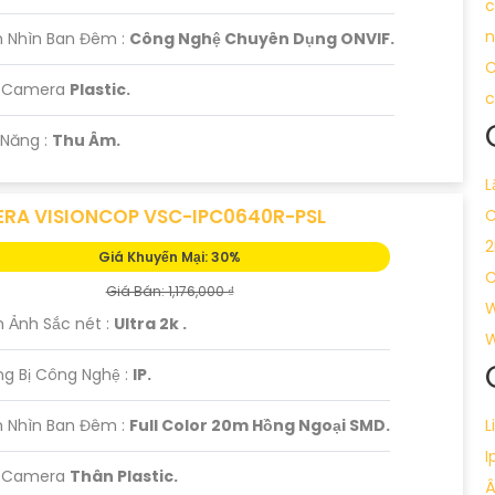
c
n
 Nhìn Ban Đêm :
Công Nghệ Chuyên Dụng ONVIF.
việc giới thiệu dịch vụ lắp Camera IP cho khách hàng. Nếu
C
rợ phù hợp.
ại Camera
Plastic.
c
 Năng :
Thu Âm.
L
RA VISIONCOP VSC-IPC0640R-PSL
C
2
Giá Khuyến Mại: 30%
C
Giá Bán: 1,176,000 ₫
W
h Ảnh Sắc nét :
Ultra 2k .
W
ng Bị Công Nghệ :
IP.
 Nhìn Ban Đêm :
Full Color 20m Hồng Ngoại SMD.
L
I
ại Camera
Thân Plastic.