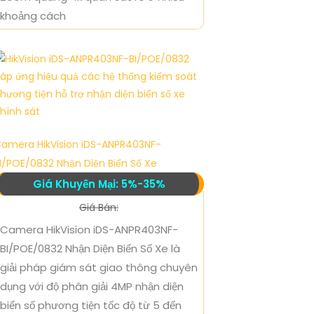
khoảng cách
amera HikVision iDS-ANPR403NF-
I/POE/0832 Nhận Diện Biển Số Xe
Giá Khuyến Mại: 5%-35%
Giá Bán:
Camera HikVision iDS-ANPR403NF-
BI/POE/0832 Nhận Diện Biển Số Xe là
giải pháp giám sát giao thông chuyên
dụng với độ phân giải 4MP nhận diện
biển số phương tiện tốc độ từ 5 đến