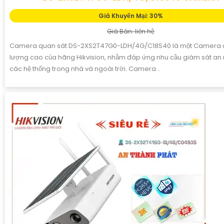
Giá Khuyến Mại: 30%
Giá Bán: liên hệ
Camera quan sát DS-2XS2T47G0-LDH/4G/C18S40 là một Camera 
lượng cao của hãng Hikvision, nhằm đáp ứng nhu cầu giám sát an 
các hệ thống trong nhà và ngoài trời. Camera...