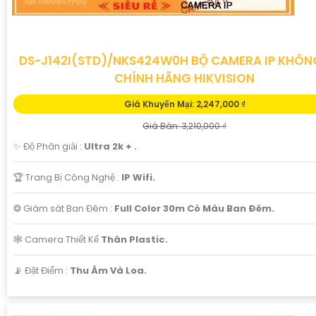
DS-J142I(STD)/NKS424W0H BỘ CAMERA IP KHÔN
CHÍNH HÃNG HIKVISION
Giá Khuyến Mại: 2,247,000 ₫
Giá Bán: 3,210,000 ₫
✨ Độ Phân giải :
Ultra 2k + .
🏆 Trang Bị Công Nghệ :
IP Wifi.
❂ Giám sát Ban Đêm :
Full Color 30m Có Màu Ban Ðêm.
🕸️ Camera Thiết Kế
Thân Plastic.
️📡 Đặt Điểm :
Thu Âm Và Loa.