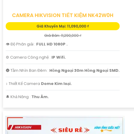
CAMERA HIKVISION TIẾT KIỆM NK42W0H
'
Giá Khuyến Mại: 11,090,000 ₫
Giá Bán: 11,290,000 ₫
👁 Độ Phân giải :
FULL HD 1080P .
⚙ Camera Công nghệ :
IP Wifi.
🌚 Tầm Nhìn Ban Đêm :
Hồng Ngoại 30m Hồng Ngoại SMD.
↕️ Thiết Kế Camera
Dome Kim loại.
️🔔 Khả Năng :
Thu Âm.