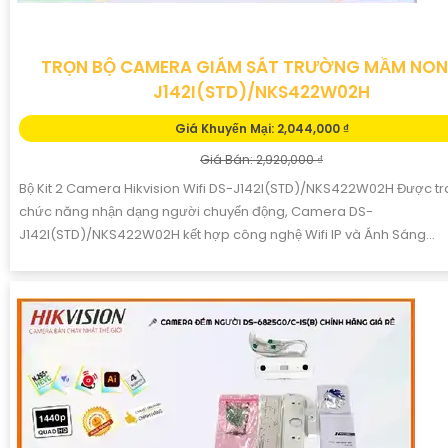
TRỌN BỘ CAMERA GIÁM SÁT TRƯỜNG MẦM NON
J142I(STD)/NKS422W02H
Giá Khuyến Mại: 2,044,000 ₫
Giá Bán: 2,920,000 ₫
Bộ Kit 2 Camera Hikvision Wifi DS-J142I(STD)/NKS422W02H Được tr
chức năng nhận dạng người chuyển động, Camera DS-
J142I(STD)/NKS422W02H kết hợp công nghệ Wifi IP và Ánh Sáng...