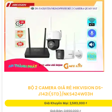
BỘ 2 CAMERA GIÁ RẺ HIKVISION DS-
J142I(STD)/NKS424W03H
Giá Khuyến Mại: 2,583,000 ₫
Giá Bán: 3,690,000 ₫