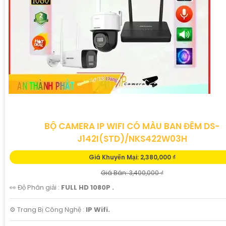
BỘ CAMERA IP WIFI CÓ MÀU BAN ĐÊM DS-
J142I(STD)/NKS422W03H
Giá Khuyến Mại: 2,380,000 ₫
Giá Bán: 3,400,000 ₫
👀 Độ Phân giải :
FULL HD 1080P .
⚙ Trang Bị Công Nghệ :
IP Wifi.