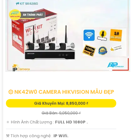
۞ NK42W0 CAMERA HIKVISION MẪU ĐẸP
Giá Khuyến Mại: 8,850,000 ₫
Giá Bán: 9,050,000 ₫
🔅 Hình Ành Chất Lượng :
FULL HD 1080P .
⚒ Tích hợp công nghệ :
IP Wifi.