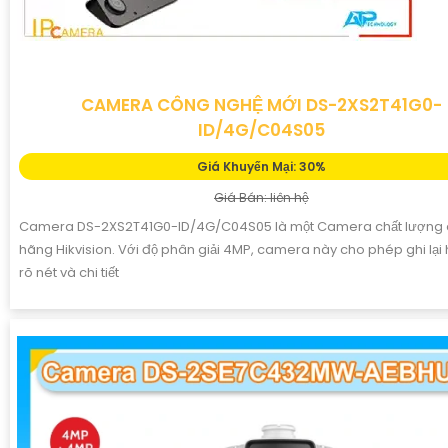
CAMERA CÔNG NGHỆ MỚI DS-2XS2T41G0-
ID/4G/C04S05
Giá Khuyến Mại: 30%
Giá Bán: liên hệ
Camera DS-2XS2T41G0-ID/4G/C04S05 là một Camera chất lượng 
hãng Hikvision. Với độ phân giải 4MP, camera này cho phép ghi lại 
rõ nét và chi tiết