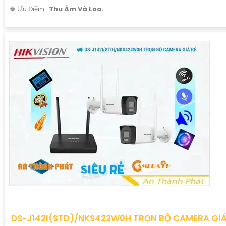
️♚ Ưu Điểm :
Thu Âm Và Loa.
DS-J142I(STD)/NKS422W0H TRỌN BỘ CAMERA GI