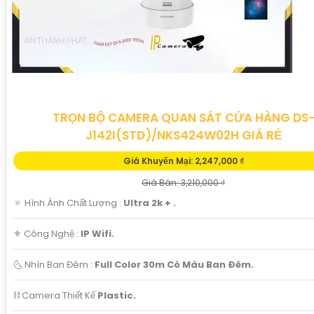
TRỌN BỘ CAMERA QUAN SÁT CỬA HÀNG DS
J142I(STD)/NKS424W02H GIÁ RẺ
Giá Khuyến Mại: 2,247,000 ₫
Giá Bán: 3,210,000 ₫
🔅 Hình Ành Chất Lượng :
Ultra 2k + .
⚜️ Công Nghệ :
IP Wifi.
🌜 Nhìn Ban Đêm :
Full Color 30m Có Màu Ban Ðêm.
⛓ Camera Thiết Kế
Plastic.