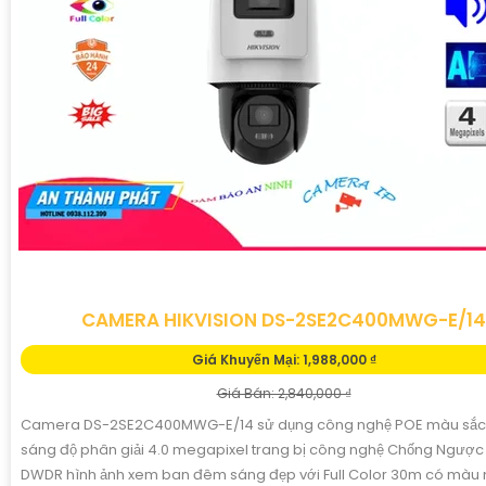
CAMERA HIKVISION DS-2SE2C400MWG-E/14
Giá Khuyến Mại: 1,988,000 ₫
Giá Bán: 2,840,000 ₫
Camera DS-2SE2C400MWG-E/14 sử dụng công nghệ POE màu sắc
sáng độ phân giải 4.0 megapixel trang bị công nghệ Chống Ngượ
DWDR hình ảnh xem ban đêm sáng đẹp với Full Color 30m có màu