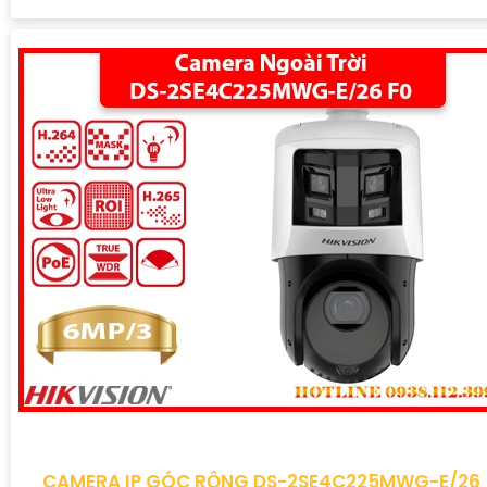
CAMERA IP GÓC RỘNG DS-2SE4C225MWG-E/26 