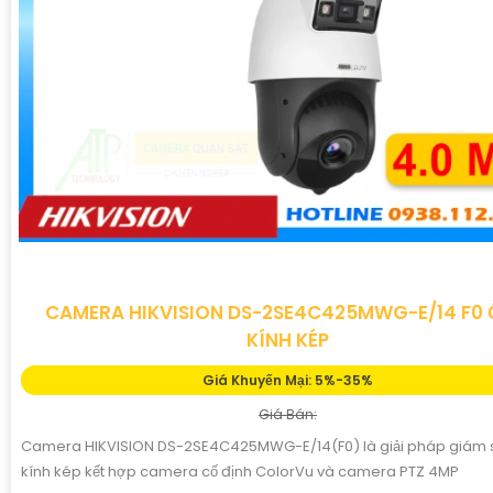
CAMERA HIKVISION DS-2SE4C425MWG-E/14 F0
KÍNH KÉP
Giá Khuyến Mại: 5%-35%
Giá Bán:
Camera HIKVISION DS-2SE4C425MWG-E/14(F0) là giải pháp giám 
kính kép kết hợp camera cố định ColorVu và camera PTZ 4MP