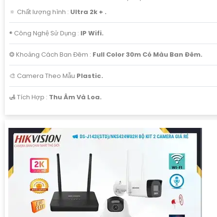
🔅 Chất lượng hình :
Ultra 2k + .
®️ Công Nghệ Sử Dụng :
IP Wifi.
❂ Khoảng Cách Ban Đêm :
Full Color 30m Có Màu Ban Ðêm.
🎨 Camera Theo Mẫu
Plastic.
️🛃 Tích Hợp :
Thu Âm Và Loa.