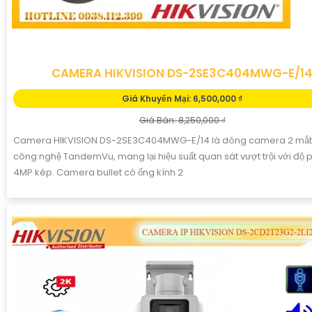
CAMERA HIKVISION DS-2SE3C404MWG-E/1
Giá Khuyến Mại: 6,500,000 ₫
Giá Bán: 8,250,000 ₫
Camera HIKVISION DS-2SE3C404MWG-E/14 là dòng camera 2 mắt 
công nghệ TandemVu, mang lại hiệu suất quan sát vượt trội với độ p
4MP kép. Camera bullet có ống kính 2