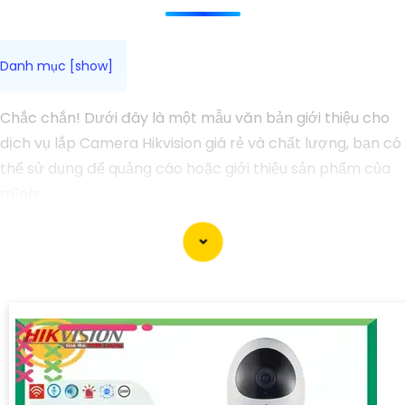
Chắc chắn! Dưới đây là một mẫu văn bản giới thiệu cho
dịch vụ lắp Camera Hikvision giá rẻ và chất lượng, bạn có
thể sử dụng để quảng cáo hoặc giới thiệu sản phẩm của
mình:
Lắp Camera Hikvision Giá Rẻ - Chất Lượng không thể phủ
nhận!
Xin chào mọi người!
Bạn đang tìm kiếm giải pháp an ninh hoàn hảo cho ngôi
nhà, văn phòng hay cửa hàng của mình? Hãy yên tâm
với dịch vụ lắp Camera Hikvision của chúng tôi - mang
đến sự an tâm và chất lượng không thể phủ nhận!