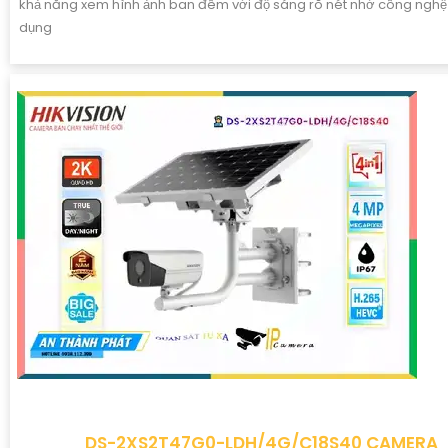
khả năng xem hình ảnh ban đêm với độ sáng rõ nét nhờ công ngh
dụng
DS-2XS2T47G0-LDH/4G/C18S40 CAMERA