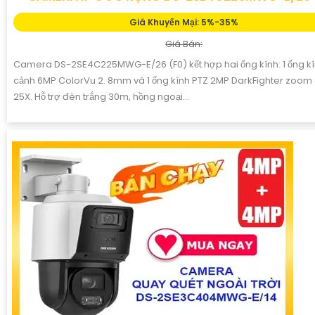
Giá Khuyến Mại: 5%-35%
Giá Bán:
Camera DS-2SE4C225MWG-E/26 (F0) kết hợp hai ống kính: 1 ống kí
cảnh 6MP ColorVu 2. 8mm và 1 ống kính PTZ 2MP DarkFighter zoo
25X. Hỗ trợ đèn trắng 30m, hồng ngoại...