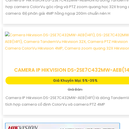
Camera IP HIKVISION DS-2SE7C432MW-AEBHUN là dòng TandemVu
hợp camera ColorVu góc rộng và PTZ zoom quang học 32X trong 
camera. Độ phân giải 4MP hồng ngoại 200m chuẩn nén H
CAMERA IP HIKVISION DS-2SE7C432MW-AEB(14
Giá Khuyến Mại: 5%-35%
Giá Bán:
Camera IP Hikvision DS-2SE7C432MW-AEB(14F1) là dòng TandemVu
tích hợp camera cố định ColorVu và camera PTZ 4MP