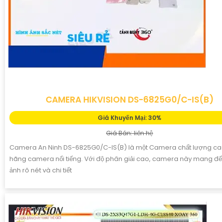
CAMERA HIKVISION DS-6825G0/C-IS(B)
Giá Khuyến Mại: 30%
Giá Bán: liên hệ
Camera An Ninh DS-6825G0/C-IS(B) là một Camera chất lượng ca
hãng camera nổi tiếng. Với độ phân giải cao, camera này mang đế
ảnh rõ nét và chi tiết