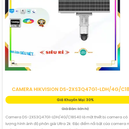
CAMERA HIKVISION DS-2XS3Q47G1-LDH/4G/C1
Giá Khuyến Mại: 30%
Giá Bán: liên hệ
Camera DS-2XS3Q47G1-LDH/4G/C18S40 là một thiết bị camera có 
lượng hình ảnh độ phân giải Ultra 2k. Đặc điểm nổi bật của camera n