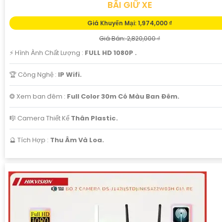
BÃI GIỮ XE
Giá Khuyến Mại: 1,974,000 ₫
Giá Bán: 2,820,000 ₫
️⚡ Hình Ành Chất Lượng :
FULL HD 1080P .
🏆 Công Nghệ :
IP Wifi.
❂ Xem ban đêm :
Full Color 30m Có Màu Ban Ðêm.
🎼️ Camera Thiết Kế
Thân Plastic.
️🔮 Tích Hợp :
Thu Âm Và Loa.