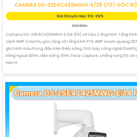
CAMERA DS-2SE4C425MWG-E/26 (F0) GÓC R
Giá Khuyến Mại: 5%-35%
Giá Bán:
Camera DS-2SE4C425MWG-E/26 (F0) sở hữu 2 ống kính: 1 ống kính
cảnh 6MP ColorVu góc rộng và 1 ống kính PTZ 4MP zoom quang 25X.
ghi hình màu trong điều kiện thiếu sáng, tích hợp công nghệ DarkFig
hồng ngoại 100m, đèn trắng 30m, Face Capture, chống rung EIS và
nén H