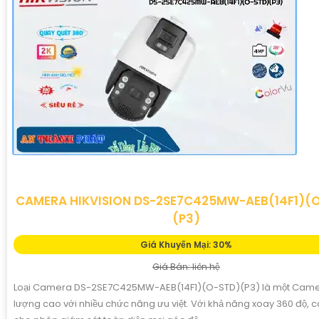
CAMERA HIKVISION DS-2SE7C425MW-AEB(14F1)(
(P3)
Giá Khuyến Mại: 30%
Giá Bán: liên hệ
Loại Camera DS-2SE7C425MW-AEB(14F1)(O-STD)(P3) là một Came
lượng cao với nhiều chức năng ưu việt. Với khả năng xoay 360 độ,