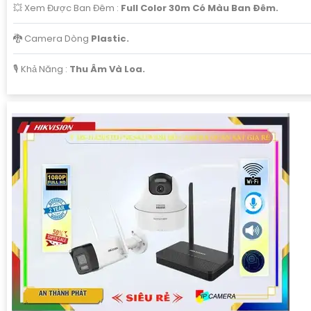
💥 Xem Được Ban Đêm :
Full Color 30m Có Màu Ban Ðêm.
🐉️ Camera Dòng
Plastic.
️🎙 Khả Năng :
Thu Âm Và Loa.