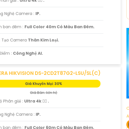
Phân giải :
Ultra 4k 👍🏾 .
ng Nghệ Camera :
IP.
m ban đêm :
Full Color 40m Có Màu Ban Đêm.
ấu Tạo Camera
Thân Kim Loại.
 Điểm :
Công Nghệ AI.
RA HIKVISION DS-2CD2T87G2-LSU/SL(C)
Giá Khuyến Mại: 30%
Giá Bán: liên hệ
Độ Phân giải :
Ultra 4k 👍🏾 .
C
ng Nghệ Camera :
IP.
A
m ban đêm :
Full Color 60m Có Màu Ban Đêm.