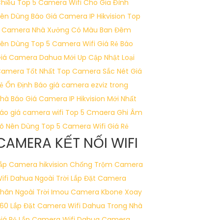
hiều
Top 5 Camera Wifi Cho Gia Đình
ên Dùng
Báo Giá Camera IP Hikvision
Top
 Camera Nhà Xưởng Có Màu Ban Đêm
ên Dùng
Top 5 Camera Wifi Giá Rẻ
Báo
iá Camera Dahua Mới Up Cập Nhật
Loại
amera Tốt Nhất
Top Camera Sắc Nét Giá
ẻ Ổn Định
Báo giá camera ezviz trong
hà
Báo Giá Camera IP Hikvision Mới Nhất
áo giá camera wifi
Top 5 Cmaera Ghi Âm
õ Nên Dùng
Top 5 Camera Wifi Giá Rẻ
CAMERA KẾT NỐI WIFI
ắp Camera hikvision Chống Trộm
Camera
ifi Dahua Ngoài Trời
Lắp Đặt Camera
hân Ngoài Trời Imou
Camera Kbone Xoay
60
Lắp Đặt Camera Wifi Dahua Trong Nhà
iá Rẻ
Lắp Camera Wifi Dahua
Camera