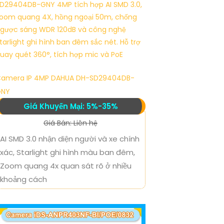
amera IP 4MP DAHUA DH-SD29404DB-
GNY
Giá Khuyến Mại: 5%-35%
Giá Bán: Liên hệ
AI SMD 3.0 nhận diện người và xe chính
xác, Starlight ghi hình màu ban đêm,
Zoom quang 4x quan sát rõ ở nhiều
khoảng cách