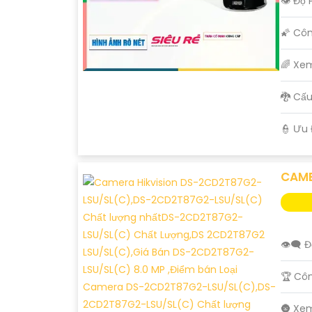
👁 Độ 
🌠 Cô
🌈 Xe
🐉️ C
️👮 Ưu
CAME
👁️‍🗨 
🏆 Cô
🌚 Xe