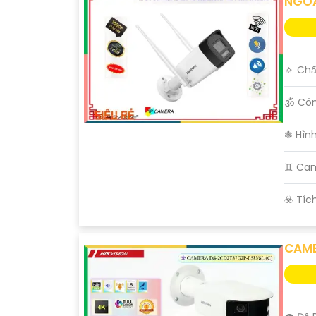
NGOÀ
🔅 Chấ
🕉️ Cô
❃ Hìn
♊ Ca
️☣️ Tíc
CAME