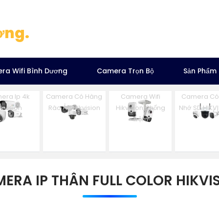
ơng.
ra Wifi Bình Dương
Camera Trọn Bộ
Sản Phẩm
era Ip 4k
Camera Có Hàng
Camera Wifi
Camera Có
ikvision
Rào Ảo Hikvision
Hikvision Chống
Nhớ SD HIKV
Trộm
ERA IP THÂN FULL COLOR HIKVI