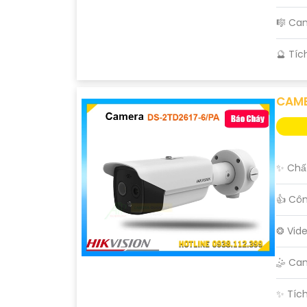
🎼️ Ca
️🔮 Tí
CAME
✨ Chất
👍 Cô
❂ Vid
🤹 Ca
️✨ Tíc