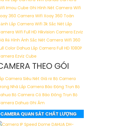
ifi Imou Cube Ghi Hình Nét
Camera Wifi
oay 360
Camera Wifi Xoay 360 Toàn
Cảnh
Lắp Camera Wifi 3k Sắc Nét
Lắp
amera Wifi Full HD Hikvision
Camera Ezviz
iá Rẻ Hình Ảnh Sắc Nét
Camera Wifi 360
ull Color Dahua
Lắp Camera Full HD 1080P
amera Ezviz Cube
CAMERA THEO GÓI
ắp Camera Siêu Nét Giá rẻ
Bộ Camera
rong Nhà
Lắp Camera Báo Động Trọn Bộ
Dahua
Bộ Camera Có Báo Đông
Trọn Bộ
amera Dahua Ghi Âm
CAMERA QUAN SÁT CHẤT LƯỢNG