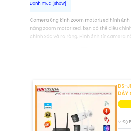
Camera ống kính zoom motorized hình ảnh sắ
năng zoom motorized, bạn có thể điều chỉnh 
chính xác và rõ ràng. Hình ảnh từ camera này
DS-J
DÂY 
✨ Độ P