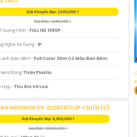
I TRỜI
Giá Khuyến Mại: 1,040,000 ₫
Giá Bán: 1,040,000 ₫
t lượng hình :
FULL HD 1080P .
ng Nghệ Sử Dụng :
IP.
h ảnh ban đêm :
Full Color 30m Có Màu Ban Ðêm.
mera Dòng
Thân Plastic.
C
B
h Hợp :
Thu Âm Và Loa.
RA HIKVISION DS-2CD2T87G2P-LSU/SL(C)
Giá Khuyến Mại: 6,950,000 ₫
Giá Bán: 13,580,000 ₫