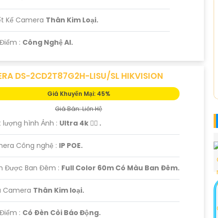
iết Kế Camera
Thân Kim Loại.
 Điểm :
Công Nghệ AI.
RA DS-2CD2T87G2H-LISU/SL HIKVISION
Giá Khuyến Mại: 45%
Giá Bán: Liên Hệ
t lượng hình Ảnh :
Ultra 4k 👍🏾 .
mera Công nghệ :
IP POE.
m Được Ban Đêm :
Full Color 60m Có Màu Ban Ðêm.
u Camera
Thân Kim loại.
 Điểm :
Có Ðèn Còi Báo Động.