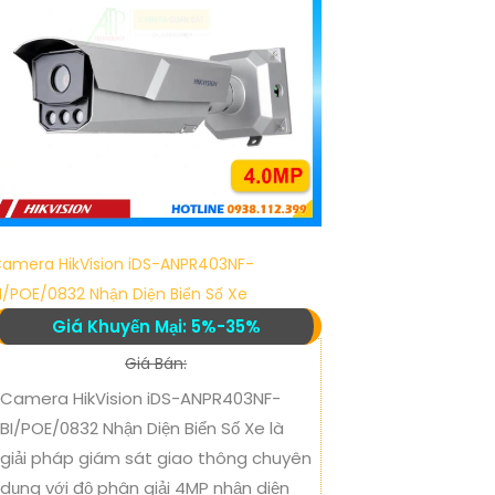
amera HikVision iDS-ANPR403NF-
I/POE/0832 Nhận Diện Biển Số Xe
Giá Khuyến Mại: 5%-35%
Giá Bán:
Camera HikVision iDS-ANPR403NF-
BI/POE/0832 Nhận Diện Biển Số Xe là
giải pháp giám sát giao thông chuyên
dụng với độ phân giải 4MP nhận diện