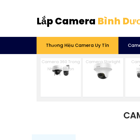
Lắp Camera
Bình Dư
Thương Hiệu Camera Uy Tín
Came
Camera 360 Trong
Camera Starlight
Cam
Nhà Hikvision
Hikvision
H
CAM