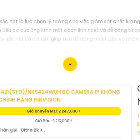
c nét là lựa chọn lý tưởng cho việc giám sát chất lượng 
tiêu cự của ống kính một cách linh hoạt và dễ dàng từ xa,
 sắc nét và chi tiết, giúp bạn dễ dàng nhận diện và phân b
142I(STD)/NKS424W0H BỘ CAMERA IP KHÔNG
CHÍNH HÃNG HIKVISION
Giá Khuyến Mại: 2,247,000 ₫
T
Giá Bán: 3,210,000 ₫
B
hân giải :
Ultra 2k + .
V