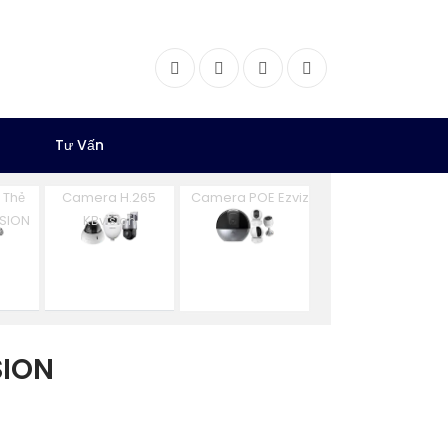
Facebook
Twitter
Instagram
Dribbble
Tư Vấn
 Thẻ
Camera H.265
Camera POE Ezviz
ISION
KBvision
SION