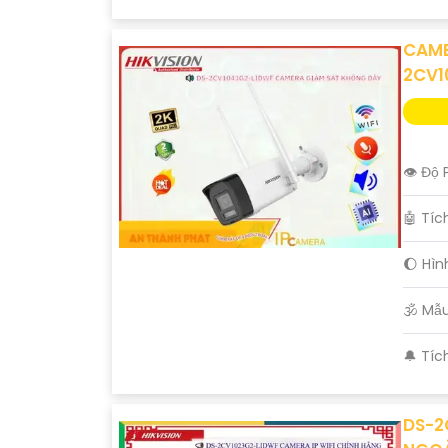
CAME
2CV1
👁 Độ 
🤖️ Tí
🌔 Hì
🕉️ M
️🔔 Tí
DS-2