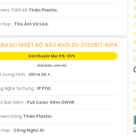
W
mera Thiết Kế
Thân Plastic.
X
ch Hợp :
Thu Âm Và Loa.
C
G
RA ĐO NHIỆT ĐỘ, BÁO KHÓI DS-2TD2617-6/PA
F
Giá Khuyến Mại: 5%-35%
C
Giá Bán: Liên Hệ
 lượng hình :
Ultra 2k + .
L
ng Nghệ Sử Dụng :
IP POE.
T
eo Ban Đêm :
Full Color 40m ONVIF.
C
mera Dòng
Thân Plastic.
h Hợp :
Công Nghệ AI.