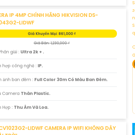
RA IP 4MP CHÍNH HÃNG HIKVISION DS-
043G2-LIDWF
Giá Khuyến Mại: 861,000 ₫
Giá Bán: 1,230,000 ₫
C
Phân giải :
Ultra 2k + .
ch hợp công nghệ :
IP.
nh ảnh ban đêm :
Full Color 30m Có Màu Ban Ðêm.
ẫu Camera
Thân Plastic.
ch Hợp :
Thu Âm Và Loa.
CV1023G2-LIDWF CAMERA IP WIFI KHÔNG DÂY