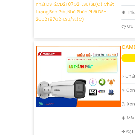
🐜 Th
️ლ Ưu
CAME
️⚡ Chấ
✳️ Ca
🌜 Xe
🐜 Mẫ
️✤ Đặt