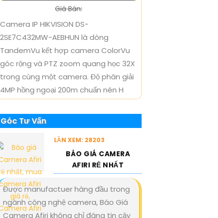
Giá Bán:
Camera IP HIKVISION DS-
2SE7C432MW-AEBHUN là dòng
TandemVu kết hợp camera ColorVu
góc rộng và PTZ zoom quang học 32X
trong cùng một camera. Độ phân giải
4MP hồng ngoại 200m chuẩn nén H
Góc Tư Vấn
LẦN XEM: 28203
BÁO GIÁ CAMERA
AFIRI RẺ NHẤT
Được manufactuer hàng đầu trong
ngành công nghệ camera, Báo Giá
Camera Afiri không chỉ đáng tin cậy