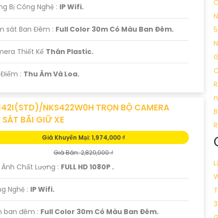
C
ng Bị Công Nghệ :
IP Wifi.
N
m sát Ban Đêm :
Full Color 30m Có Màu Ban Ðêm.
5
N
mera Thiết Kế
Thân Plastic.
G
C
t Điểm :
Thu Âm Và Loa.
R
n
142I(STD)/NKS422W0H TRỌN BỘ CAMERA
B
 SÁT BÃI GIỮ XE
R
Giá Khuyến Mại: 1,974,000 ₫
Giá Bán: 2,820,000 ₫
L
h Ành Chất Lượng :
FULL HD 1080P .
W
ng Nghệ :
IP Wifi.
T
3
 ban đêm :
Full Color 30m Có Màu Ban Ðêm.
G