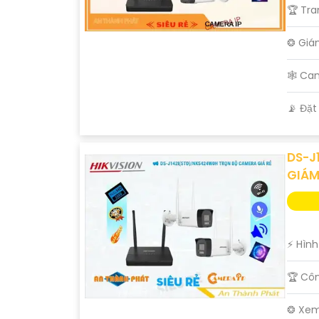
🏆 Tra
❂ Giá
🕸️ Ca
️📡 Đặ
DS-J
GIÁM
'
️⚡ Hìn
🏆 Cô
❂ Xem