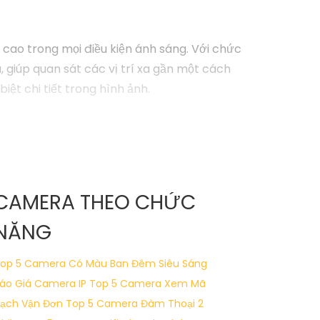
cao trong mọi điều kiện ánh sáng. Với chức
 giúp quan sát các vị trí xa gần một cách
iệt chi tiết trong hình ảnh.
CAMERA THEO CHỨC
NĂNG
op 5 Camera Có Màu Ban Đêm Siêu Sáng
áo Giá Camera IP
Top 5 Camera Xem Mã
ạch Vận Đơn
Top 5 Camera Đàm Thoại 2