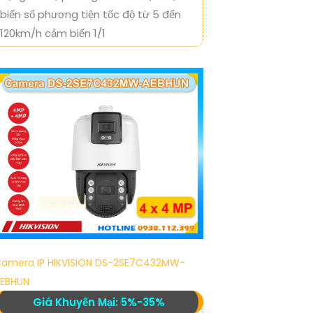
biển số phương tiện tốc độ từ 5 đến
120km/h cảm biến 1/1
amera IP HIKVISION DS-2SE7C432MW-
EBHUN
Giá Khuyến Mại: 5%-35%