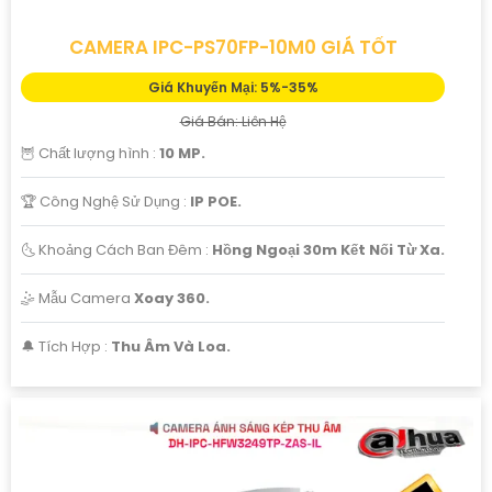
CAMERA IPC-PS70FP-10M0 GIÁ TỐT
Giá Khuyến Mại: 5%-35%
Giá Bán: Liên Hệ
🦉 Chất lượng hình :
10 MP.
🏆 Công Nghệ Sử Dụng :
IP POE.
🌜 Khoảng Cách Ban Đêm :
Hồng Ngoại 30m Kết Nối Từ Xa.
🤹 Mẫu Camera
Xoay 360.
️🔔 Tích Hợp :
Thu Âm Và Loa.