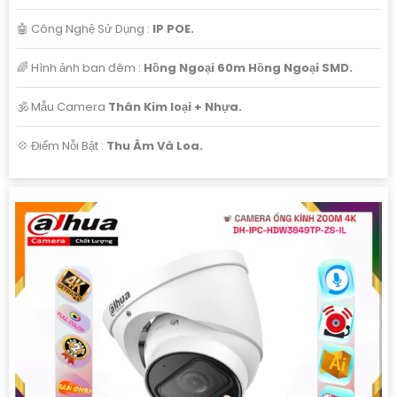
🤖️ Công Nghệ Sử Dụng :
IP POE.
🌈 Hình ảnh ban đêm :
Hồng Ngoại 60m Hồng Ngoại SMD.
🕉️ Mẫu Camera
Thân Kim loại + Nhựa.
️💠 Điểm Nỗi Bật :
Thu Âm Và Loa.