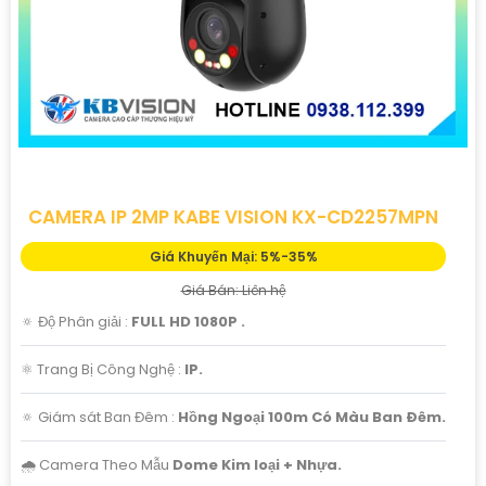
CAMERA IP 2MP KABE VISION KX-CD2257MPN
Giá Khuyến Mại: 5%-35%
Giá Bán: Liên hệ
🔅 Độ Phân giải :
FULL HD 1080P .
⚛️ Trang Bị Công Nghệ :
IP.
🔅 Giám sát Ban Đêm :
Hồng Ngoại 100m Có Màu Ban Ðêm.
🌧️ Camera Theo Mẫu
Dome Kim loại + Nhựa.