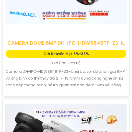
CAMERA DOME 6MP DH-IPC-HDW3649TP-ZS-IL
Giá Khuyến Mại: 5%-35%
Giá Bán: Liên Hệ
Camera DH-IPC-HDW3649TP-ZS-IL nổi bật với độ phân giải 6MP
và ống kính có thể thay đổi 2. 7–13. 5mm cùng công nghệ chiếu
sáng kép thông minh, hỗ trợ quan sát ban đêm 50m với hồng...