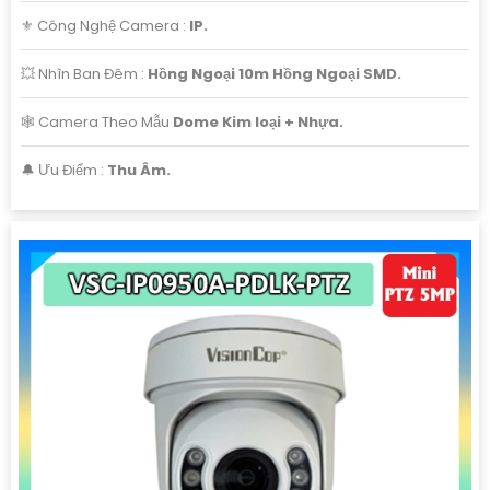
⚜️ Công Nghệ Camera :
IP.
💥 Nhìn Ban Đêm :
Hồng Ngoại 10m Hồng Ngoại SMD.
🕸️ Camera Theo Mẫu
Dome Kim loại + Nhựa.
️🔔 Ưu Điểm :
Thu Âm.