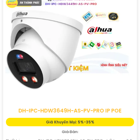
DH-IPC-HDW3649H-AS-PV-PRO IP POE
Giá Khuyến Mại: 5%-35%
Giá Bán: