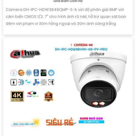
Giá Bán: Liên Hệ
Camera DH-IPC-HDW3849QMP-S-IL với độ phân giải 8MP với
cảm biến CMOS 1/2. 7" cho hình ảnh rõ nét, hỗ trợ quan sát ban
đêm với phạm vi 30m hồng ngoại và 30m ánh sáng trắng