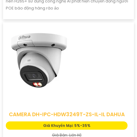
nén H265+ sử dụng công nghệ AI phát hiện chuyển động người
POE báo động hàng rào ảo
CAMERA DH-IPC-HDW3249T-ZS-IL-IL DAHUA
Giá Khuyến Mại: 5%-35%
Giá Bán: Liên Hệ