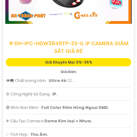
✲ DH-IPC-HDW3849TP-ZS-IL IP CAMERA GIÁM
SÁT GIÁ RẺ
Giá Khuyến Mại: 5%-35%
Giá Bán:
👁️‍🗨 Chất lượng hình :
Ultra 4k 👍🏾 .
⚙ Công Nghệ Sử Dụng :
IP.
🔴 Nhìn Ban Đêm :
Full Color 50m Hồng Ngoại SMD.
❄ Cấu Tạo Camera
Dome Kim loại + Nhựa.
️✨ Tích Hợp :
Thu Âm.