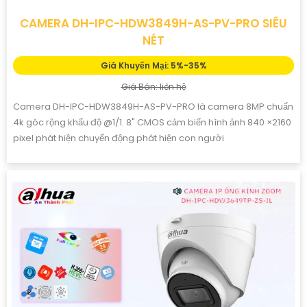
CAMERA DH-IPC-HDW3849H-AS-PV-PRO SIÊU
NÉT
Giá Khuyến Mại: 5%-35%
Giá Bán: liên hệ
Camera DH-IPC-HDW3849H-AS-PV-PRO là camera 8MP chuẩn
4k góc rộng khẩu độ @1/1. 8" CMOS cảm biến hình ảnh 840 ×2160
pixel phát hiện chuyển động phát hiện con người