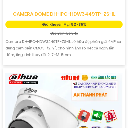
CAMERA DOME DH-IPC-HDW3449TP-ZS-IL
Giá Khuyến Mại: 5%-35%
Giá Bán: Liên Hệ
Camera DH-IPC-HDW3249TP-ZS-IL sở hữu độ phân giải 4MP sử
dụng cảm biến CMOS 1/2. 9", cho hình ảnh rõ nét cả ngày lẫn
đêm, ống kính thay đổi 2. 7–13. 5mm