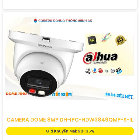
CAMERA DOME 8MP DH-IPC-HDW3849QMP-S-IL
Giá Khuyến Mại: 5%-35%