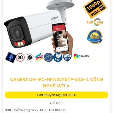
CAMERA DH-IPC-HFW3249TP-ZAS-IL CÔNG
NGHỆ MỚI ➤
Giá Khuyến Mại: 5%-35%
Giá Bán:
👁️‍🗨 Chất lượng hình :
FULL HD 1080P .