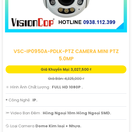
VSC-IP0950A-PDLK-PTZ CAMERA MINI PTZ
5.0MP
Giá Khuyến Mại: 3,027,500 ₫
Giá Bán: 4,325,000 ₫
🔅 Hình Ành Chất Lượng :
FULL HD 1080P .
®️ Công Nghệ :
IP.
🔦 Video Ban Đêm :
Hồng Ngoại 10m Hồng Ngoại SMD.
💦 Loại Camera
Dome Kim loại + Nhựa.