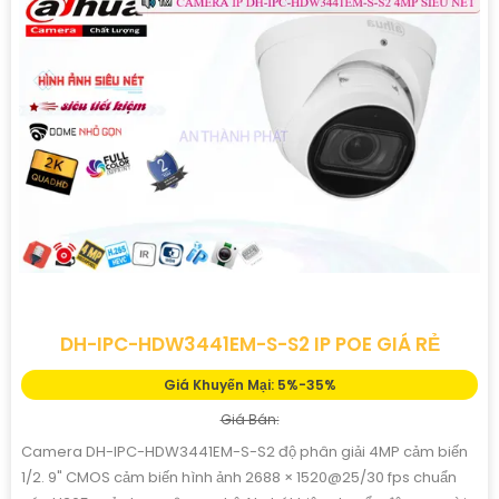
DH-IPC-HDW3441EM-S-S2 IP POE GIÁ RẺ
Giá Khuyến Mại: 5%-35%
Giá Bán:
Camera DH-IPC-HDW3441EM-S-S2 độ phân giải 4MP cảm biến
1/2. 9" CMOS cảm biến hình ảnh 2688 × 1520@25/30 fps chuẩn