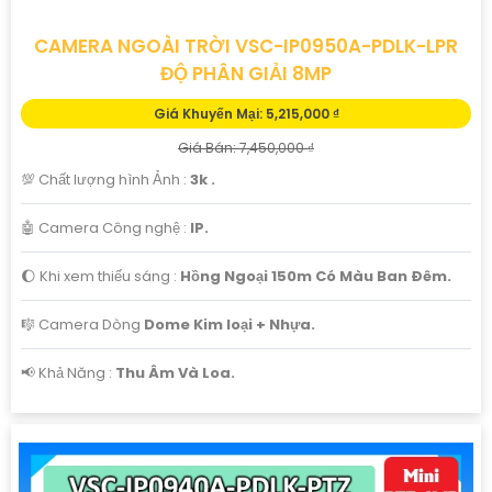
CAMERA NGOÀI TRỜI VSC-IP0950A-PDLK-LPR
ĐỘ PHÂN GIẢI 8MP
Giá Khuyến Mại: 5,215,000 ₫
Giá Bán: 7,450,000 ₫
💯 Chất lượng hình Ảnh :
3k .
🤖️ Camera Công nghệ :
IP.
🌔 Khi xem thiếu sáng :
Hồng Ngoại 150m Có Màu Ban Ðêm.
🎼️ Camera Dòng
Dome Kim loại + Nhựa.
️📢 Khả Năng :
Thu Âm Và Loa.