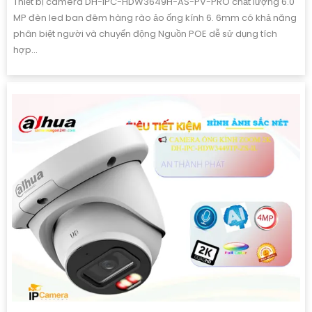
Thiết bị camera DH-IPC-HDW3649H-AS-PV-PRO chất lượng 6.0
MP đèn led ban đêm hàng rào ảo ống kính 6. 6mm có khả năng
phân biệt người và chuyển động Nguồn POE dễ sử dụng tích
hợp...