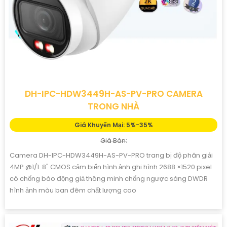
DH-IPC-HDW3449H-AS-PV-PRO CAMERA
TRONG NHÀ
Giá Khuyến Mại: 5%-35%
Giá Bán:
Camera DH-IPC-HDW3449H-AS-PV-PRO trang bị độ phân giải
4MP @1/1. 8" CMOS cảm biến hình ảnh ghi hình 2688 ×1520 pixel
có chống báo động giả thông minh chống ngược sáng DWDR
hình ảnh màu ban đêm chất lượng cao