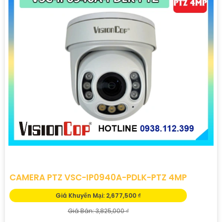
CAMERA PTZ VSC-IP0940A-PDLK-PTZ 4MP
Giá Khuyến Mại: 2,677,500 ₫
Giá Bán: 3,825,000 ₫