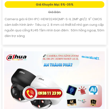
Giá Khuyến Mại: 5%-35%
Giá Bán:
Camera giá rẻ DH-IPC-HDW3249QMP-S-IL 2MP @1/2. 9" CMOS
cảm biến hình ảnh- Tiêu cự 2. 8 mm có thiết kế nhỏ gọn cung cấp
nguồn qua cổng RJ45 Tầm nhìn ban đêm : 50m hồng ngoại, 50m
đèn trợ sáng