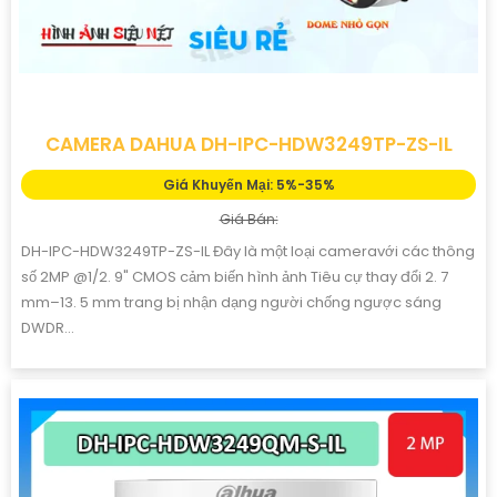
CAMERA DAHUA DH-IPC-HDW3249TP-ZS-IL
Giá Khuyến Mại: 5%-35%
Giá Bán:
DH-IPC-HDW3249TP-ZS-IL Đây là một loại cameravới các thông
số 2MP @1/2. 9" CMOS cảm biến hình ảnh Tiêu cự thay đổi 2. 7
mm–13. 5 mm trang bị nhận dạng người chống ngược sáng
DWDR...