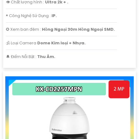
👁 Chất lượng hình :
Ultra 2k + .
®️ Công Nghệ Sử Dụng :
IP.
✪ Xem ban đêm :
Hồng Ngoại 30m Hồng Ngoại SMD.
🕉️ Loại Camera
Dome Kim loại + Nhựa.
️🔔 Điểm Nỗi Bật :
Thu Âm.