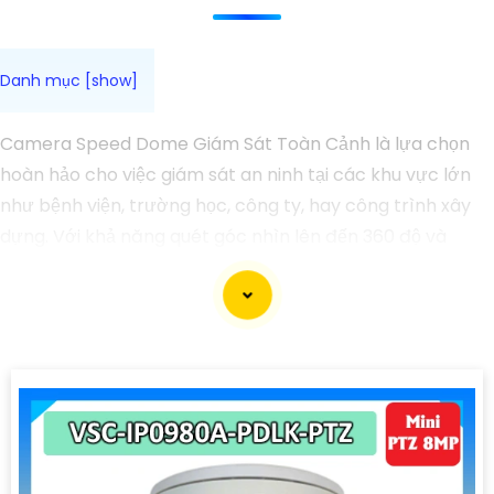
Camera Speed Dome Giám Sát Toàn Cảnh là lựa chọn
hoàn hảo cho việc giám sát an ninh tại các khu vực lớn
như bệnh viện, trường học, công ty, hay công trình xây
dựng. Với khả năng quét góc nhìn lên đến 360 độ và
zoom quang học mạnh mẽ, bạn có thể dễ dàng giám sát
toàn bộ khu vực một cách chi tiết và chính xác. Camera
còn tích hợp nhiều tính năng thông minh như nhận diện
khuôn mặt, cảnh báo chuyển động và ghi hình chất
lượng cao, giúp bạn bảo vệ tài sản và người thân một
cách hiệu quả. Với thiết kế chắc chắn và khả năng hoạt
động ổn định, Camera Speed Dome Giám Sát Toàn Cảnh
đáng để bạn cân nhắc khi cần một giải pháp an ninh