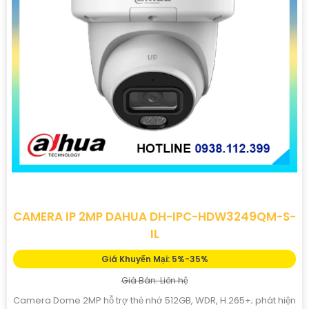
CAMERA IP 2MP DAHUA DH-IPC-HDW3249QM-S-
IL
Giá Khuyến Mại: 5%-35%
Giá Bán: Liên hệ
Camera Dome 2MP hỗ trợ thẻ nhớ 512GB, WDR, H.265+; phát hiện