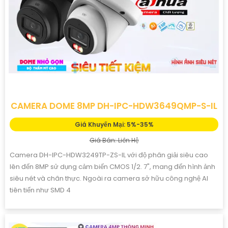
CAMERA DOME 8MP DH-IPC-HDW3649QMP-S-IL
Giá Khuyến Mại: 5%-35%
Giá Bán: Liên Hệ
Camera DH-IPC-HDW3249TP-ZS-IL với độ phân giải siêu cao
lên đến 8MP sử dụng cảm biến CMOS 1/2. 7", mang đến hình ảnh
siêu nét và chân thực. Ngoài ra camera sở hữu công nghệ AI
tiên tiến như SMD 4