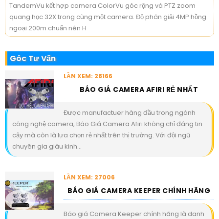
TandemVu kết hợp camera ColorVu góc rộng và PTZ zoom
quang học 32X trong cùng một camera. Độ phân giải 4MP hồng
ngoại 200m chuẩn nén H
Góc Tư Vấn
LẦN XEM: 28166
BÁO GIÁ CAMERA AFIRI RẺ NHẤT
Được manufactuer hàng đầu trong ngành
công nghệ camera, Báo Giá Camera Afiri không chỉ đáng tin
cậy mà còn là lựa chọn rẻ nhất trên thị trường. Với đội ngũ
chuyên gia giàu kinh...
LẦN XEM: 27006
BÁO GIÁ CAMERA KEEPER CHÍNH HÃNG
Báo giá Camera Keeper chính hãng là danh