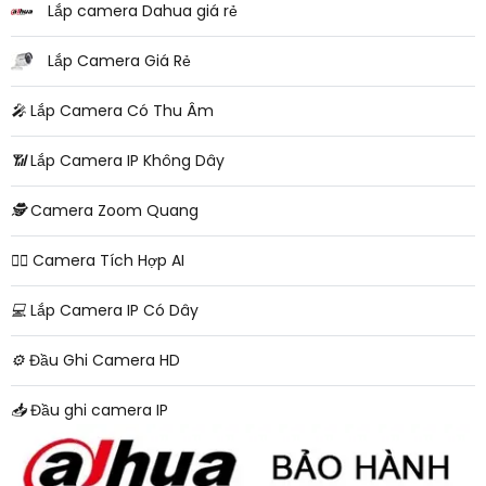
Lắp camera Dahua giá rẻ
Lắp Camera Giá Rẻ
️🎤️
Lắp Camera Có Thu Âm
📶
Lắp Camera IP Không Dây
🕵️
Camera Zoom Quang
🧛‍♀️
Camera Tích Hợp AI
💻
Lắp Camera IP Có Dây
⚙️
Đầu Ghi Camera HD
📥
Đầu ghi camera IP