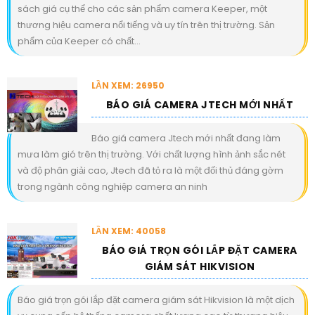
sách giá cụ thể cho các sản phẩm camera Keeper, một
thương hiệu camera nổi tiếng và uy tín trên thị trường. Sản
phẩm của Keeper có chất...
LẦN XEM: 26950
BÁO GIÁ CAMERA JTECH MỚI NHẤT
Báo giá camera Jtech mới nhất đang làm
mưa làm gió trên thị trường. Với chất lượng hình ảnh sắc nét
và độ phân giải cao, Jtech đã tỏ ra là một đối thủ đáng gờm
trong ngành công nghiệp camera an ninh
LẦN XEM: 40058
BÁO GIÁ TRỌN GÓI LẮP ĐẶT CAMERA
GIÁM SÁT HIKVISION
Báo giá trọn gói lắp đặt camera giám sát Hikvision là một dịch