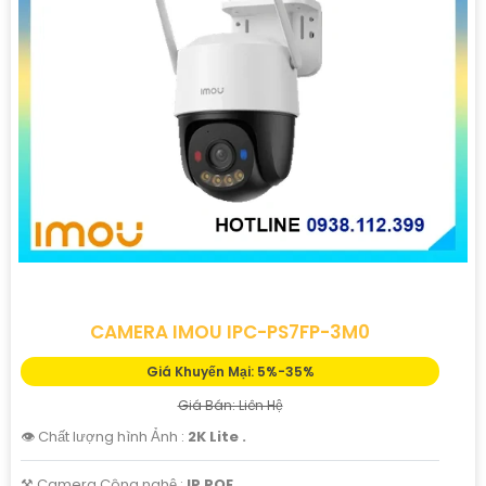
đáng tin cậy.
CAMERA IMOU IPC-PS7FP-3M0
'
Giá Khuyến Mại: 5%-35%
Giá Bán: Liên Hệ
👁 Chất lượng hình Ảnh :
2K Lite .
⚒ Camera Công nghệ :
IP POE.