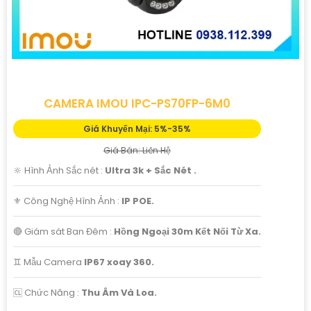
CAMERA IMOU IPC-PS70FP-6M0
Giá Khuyến Mại: 5%-35%
Giá Bán: Liên Hệ
🔆 Hình Ảnh Sắc nét :
Ultra 3k + Sắc Nét .
⚜️ Công Nghệ Hình Ảnh :
IP POE.
🔴 Giám sát Ban Đêm :
Hồng Ngoại 30m Kết Nối Từ Xa.
♊ Mẫu Camera
IP67 xoay 360.
️🆑 Chức Năng :
Thu Âm Và Loa.