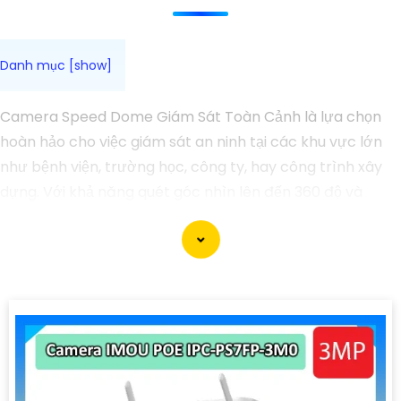
Camera Speed Dome Giám Sát Toàn Cảnh là lựa chọn
hoàn hảo cho việc giám sát an ninh tại các khu vực lớn
như bệnh viện, trường học, công ty, hay công trình xây
dựng. Với khả năng quét góc nhìn lên đến 360 độ và
zoom quang học mạnh mẽ, bạn có thể dễ dàng giám sát
toàn bộ khu vực một cách chi tiết và chính xác. Camera
còn tích hợp nhiều tính năng thông minh như nhận diện
khuôn mặt, cảnh báo chuyển động và ghi hình chất
lượng cao, giúp bạn bảo vệ tài sản và người thân một
cách hiệu quả. Với thiết kế chắc chắn và khả năng hoạt
động ổn định, Camera Speed Dome Giám Sát Toàn Cảnh
đáng để bạn cân nhắc khi cần một giải pháp an ninh