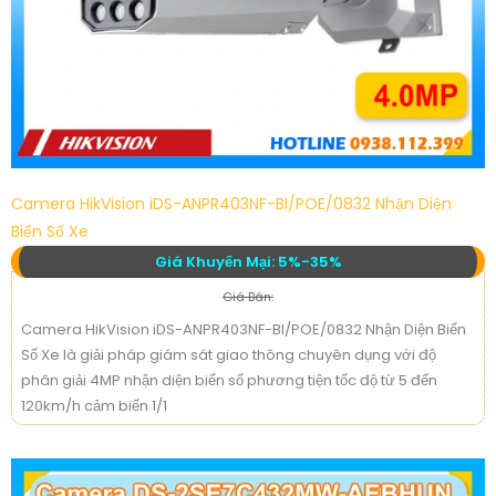
Camera HikVision iDS-ANPR403NF-BI/POE/0832 Nhận Diện
Biển Số Xe
Giá Khuyến Mại: 5%-35%
Giá Bán:
Camera HikVision iDS-ANPR403NF-BI/POE/0832 Nhận Diện Biển
Số Xe là giải pháp giám sát giao thông chuyên dụng với độ
phân giải 4MP nhận diện biển số phương tiện tốc độ từ 5 đến
120km/h cảm biến 1/1