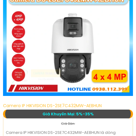
Camera IP HIKVISION DS-2SE7C432MW-AEBHUN
Giá Khuyến Mại: 5%-35%
Giá Bán:
Camera IP HIKVISION DS-2SE7C432MW-AEBHUN là dòng