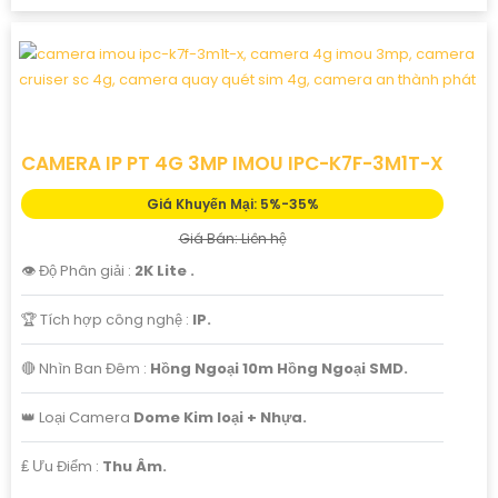
CAMERA IP PT 4G 3MP IMOU IPC-K7F-3M1T-X
Giá Khuyến Mại: 5%-35%
Giá Bán: Liên hệ
👁 Độ Phân giải :
2K Lite .
🏆 Tích hợp công nghệ :
IP.
🔴 Nhìn Ban Đêm :
Hồng Ngoại 10m Hồng Ngoại SMD.
👑 Loại Camera
Dome Kim loại + Nhựa.
️₤ Ưu Điểm :
Thu Âm.