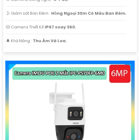
🌛 Giám sát Ban Đêm :
Hồng Ngoại 30m Có Màu Ban Ðêm.
🎲 Camera Thiết Kế
IP67 xoay 360.
️🔔 Khả Năng :
Thu Âm Và Loa.