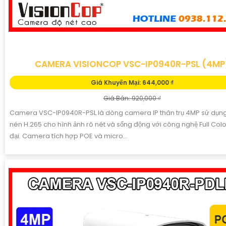
CAMERA VISIONCOP VSC-IP0940R-PSL (4MP
Giá Khuyến Mại: 644,000 ₫
Giá Bán: 920,000 ₫
Camera VSC-IP0940R-PSL là dòng camera IP thân trụ 4MP sử dụn
nén H.265 cho hình ảnh rõ nét và sống động với công nghệ Full Colo
đại. Camera tích hợp POE và micro...