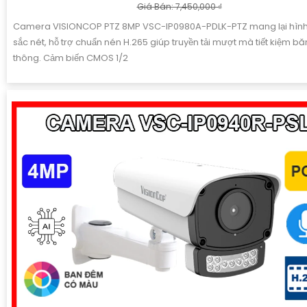
Giá Bán: 7,450,000 ₫
Camera VISIONCOP PTZ 8MP VSC-IP0980A-PDLK-PTZ mang lại hình
sắc nét, hỗ trợ chuẩn nén H.265 giúp truyền tải mượt mà tiết kiệm b
thông. Cảm biến CMOS 1/2