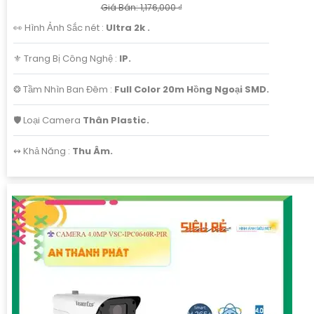
Giá Bán: 1,176,000 ₫
👀 Hình Ảnh Sắc nét :
Ultra 2k .
⚜️ Trang Bị Công Nghệ :
IP.
❂ Tầm Nhìn Ban Đêm :
Full Color 20m Hồng Ngoại SMD.
🛡 Loại Camera
Thân Plastic.
️↭ Khả Năng :
Thu Âm.