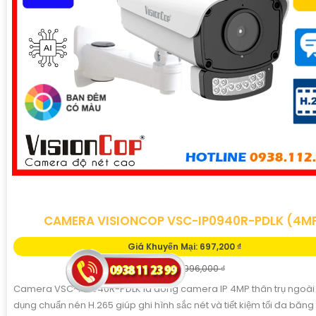
CAMERA VISIONCOP VSC-IP0940R-PDLK (4M
Giá Khuyến Mại: 697,200 ₫
Giá Bán: 996,000 ₫
Camera VSC-IP0940R-PDLK là dòng camera IP 4MP thân trụ ngoài t
dụng chuẩn nén H.265 giúp ghi hình sắc nét và tiết kiệm tối đa băng