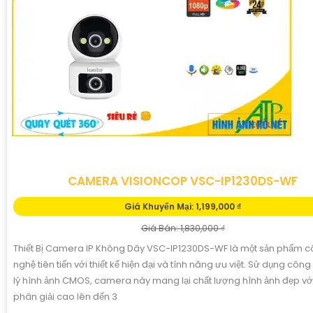
CAMERA VISIONCOP VSC-IP1230DS-WF
Giá Khuyến Mại: 1,199,000 ₫
Giá Bán: 1,830,000 ₫
Thiết Bị Camera IP Không Dây VSC-IP1230DS-WF là một sản phẩm 
nghệ tiên tiến với thiết kế hiện đại và tính năng ưu việt. Sử dụng côn
lý hình ảnh CMOS, camera này mang lại chất lượng hình ảnh đẹp vớ
phân giải cao lên đến 3