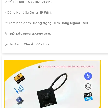
🔅 Độ sắc nét :
FULL HD 1080P .
®️ Công Nghệ Sử Dụng :
IP Wifi.
🔦 Xem ban đêm :
Hồng Ngoại 10m Hồng Ngoại SMD.
🔩 Thiết Kế Camera
Xoay 360.
️🛃 Ưu Điểm :
Thu Âm Và Loa.