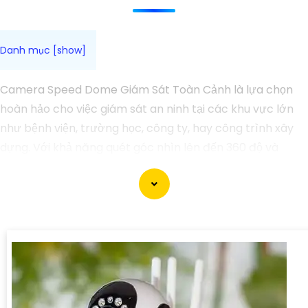
Camera Speed Dome Giám Sát Toàn Cảnh là lựa chọn
hoàn hảo cho việc giám sát an ninh tại các khu vực lớn
như bệnh viện, trường học, công ty, hay công trình xây
dựng. Với khả năng quét góc nhìn lên đến 360 độ và
zoom quang học mạnh mẽ, bạn có thể dễ dàng giám sát
toàn bộ khu vực một cách chi tiết và chính xác. Camera
còn tích hợp nhiều tính năng thông minh như nhận diện
khuôn mặt, cảnh báo chuyển động và ghi hình chất
lượng cao, giúp bạn bảo vệ tài sản và người thân một
cách hiệu quả. Với thiết kế chắc chắn và khả năng hoạt
động ổn định, Camera Speed Dome Giám Sát Toàn Cảnh
đáng để bạn cân nhắc khi cần một giải pháp an ninh