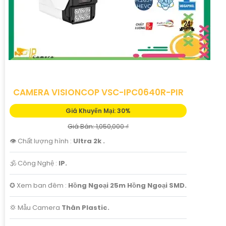
CAMERA VISIONCOP VSC-IPC0640R-PIR
Giá Khuyến Mại: 30%
Giá Bán: 1,050,000 ₫
👁 Chất lượng hình :
Ultra 2k .
🕉️ Công Nghệ :
IP.
✪ Xem ban đêm :
Hồng Ngoại 25m Hồng Ngoại SMD.
💢 Mẫu Camera
Thân Plastic.