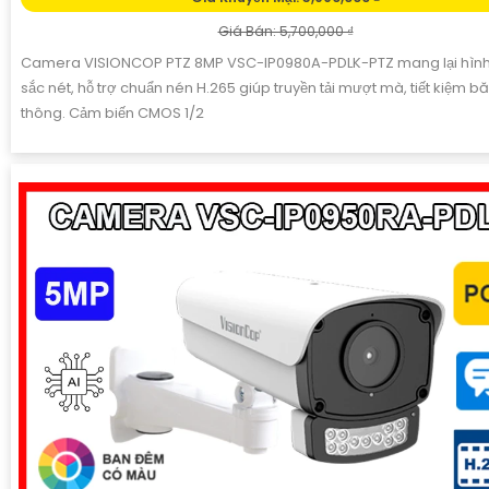
Giá Bán: 5,700,000 ₫
Camera VISIONCOP PTZ 8MP VSC-IP0980A-PDLK-PTZ mang lại hình
sắc nét, hỗ trợ chuẩn nén H.265 giúp truyền tải mượt mà, tiết kiệm b
thông. Cảm biến CMOS 1/2