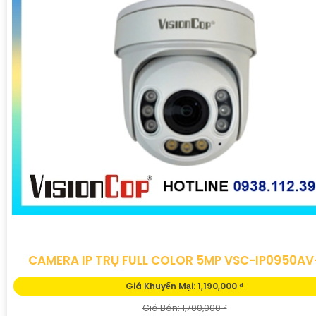
CAMERA IP TRỤ FULL COLOR 5MP VSC-IP0950AV
Giá Khuyến Mại: 1,190,000 ₫
Giá Bán: 1,700,000 ₫