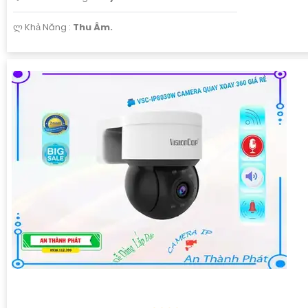
️ლ Khả Năng :
Thu Âm.