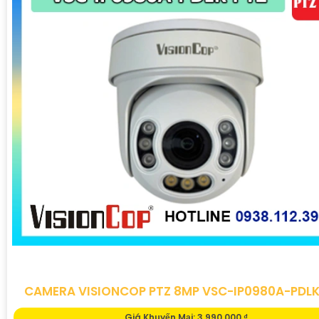
CAMERA VISIONCOP PTZ 8MP VSC-IP0980A-PDL
Giá Khuyến Mại: 3,990,000 ₫