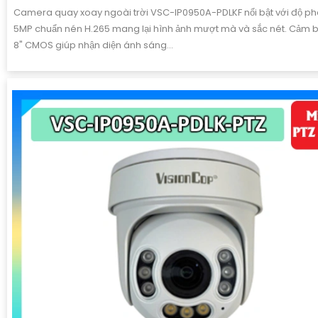
Camera quay xoay ngoài trời VSC-IP0950A-PDLKF nổi bật với độ phâ
5MP chuẩn nén H.265 mang lại hình ảnh mượt mà và sắc nét. Cảm bi
8" CMOS giúp nhận diện ánh sáng...