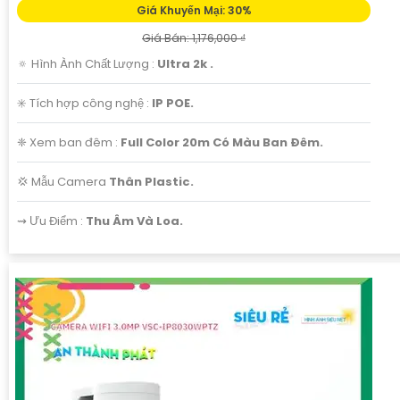
Giá Khuyến Mại: 30%
Giá Bán: 1,176,000 ₫
🔅 Hình Ành Chất Lượng :
Ultra 2k .
✳️ Tích hợp công nghệ :
IP POE.
❈ Xem ban đêm :
Full Color 20m Có Màu Ban Ðêm.
💢 Mẫu Camera
Thân Plastic.
️⇝ Ưu Điểm :
Thu Âm Và Loa.