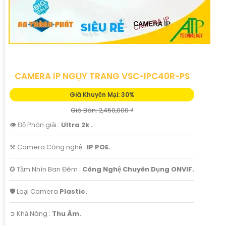
CAMERA IP NGỤY TRANG VSC-IPC40R-PS
Giá Khuyến Mại: 30%
Giá Bán: 2,450,000 ₫
👁 Độ Phân giải :
Ultra 2k .
⚒ Camera Công nghệ :
IP POE.
✪ Tầm Nhìn Ban Đêm :
Công Nghệ Chuyên Dụng ONVIF.
🛡 Loại Camera
Plastic.
️➲ Khả Năng :
Thu Âm.