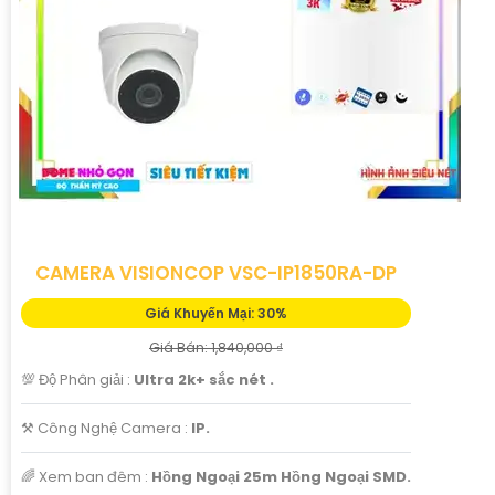
CAMERA VISIONCOP VSC-IP1850RA-DP
Giá Khuyến Mại: 30%
Giá Bán: 1,840,000 ₫
💯 Độ Phân giải :
Ultra 2k+ sắc nét .
⚒ Công Nghệ Camera :
IP.
🌈 Xem ban đêm :
Hồng Ngoại 25m Hồng Ngoại SMD.