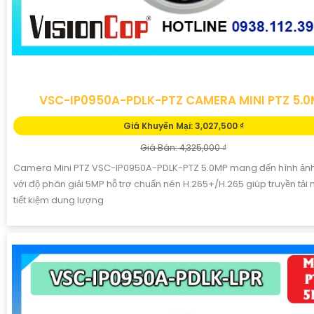
VSC-IP0950A-PDLK-PTZ CAMERA MINI PTZ 5.0
Giá Khuyến Mại: 3,027,500 ₫
Giá Bán: 4,325,000 ₫
Camera Mini PTZ VSC-IP0950A-PDLK-PTZ 5.0MP mang đến hình ảnh
với độ phân giải 5MP hỗ trợ chuẩn nén H.265+/H.265 giúp truyền tả
tiết kiệm dung lượng