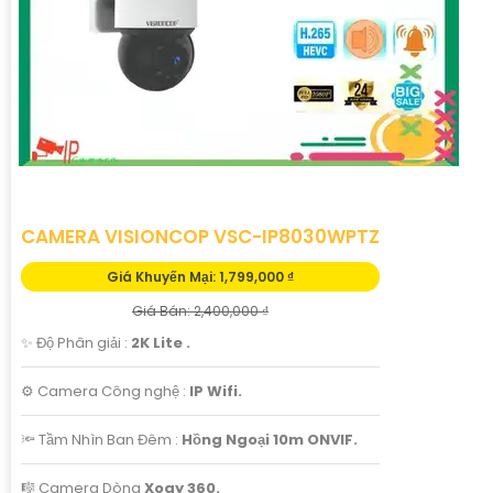
CAMERA VISIONCOP VSC-IP8030WPTZ
Giá Khuyến Mại: 1,799,000 ₫
Giá Bán: 2,400,000 ₫
✨ Độ Phân giải :
2K Lite .
⚙ Camera Công nghệ :
IP Wifi.
🔦 Tầm Nhìn Ban Đêm :
Hồng Ngoại 10m ONVIF.
🎼️ Camera Dòng
Xoay 360.