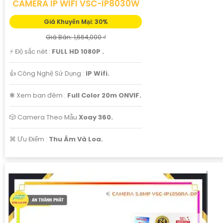
CAMERA IP WIFI VSC-IP8030W
Giá Khuyến Mại: 30%
Giá Bán: 1,664,000 ₫
️⚡ Độ sắc nét :
FULL HD 1080P .
👍 Công Nghệ Sử Dụng :
IP Wifi.
❃ Xem ban đêm :
Full Color 20m ONVIF.
🎲 Camera Theo Mẫu
Xoay 360.
️⌘ Ưu Điểm :
Thu Âm Và Loa.