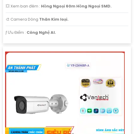
🔷
21.000 VNĐ
Lắp camera vantech độ phân giải ultra 4k
VPH-C409
💥 Xem ban đêm :
Hồng Ngoại 60m Hồng Ngoại SMD.
🎨 Camera Dòng
Thân Kim loại.
️ƒ Ưu Điểm :
Công Nghệ AI.
'