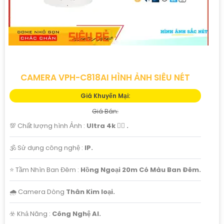
CAMERA VPH-C818AI HÌNH ẢNH SIÊU NÉT
Giá Khuyến Mại:
Giá Bán:
💯 Chất lượng hình Ảnh :
Ultra 4k 👍🏾 .
🕉️ Sử dụng công nghệ :
IP.
⭐ Tầm Nhìn Ban Đêm :
Hồng Ngoại 20m Có Màu Ban Ðêm.
🌧️ Camera Dòng
Thân Kim loại.
️☣️ Khả Năng :
Công Nghệ AI.