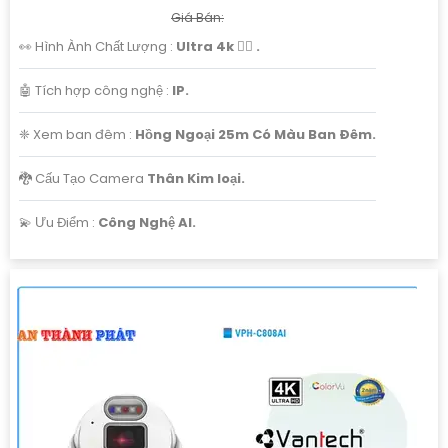
Giá Bán:
👀 Hình Ành Chất Lượng :
Ultra 4k 👍🏾 .
🤖️ Tích hợp công nghệ :
IP.
❈ Xem ban đêm :
Hồng Ngoại 25m Có Màu Ban Ðêm.
🐉️ Cấu Tạo Camera
Thân Kim loại.
️💫 Ưu Điểm :
Công Nghệ AI.