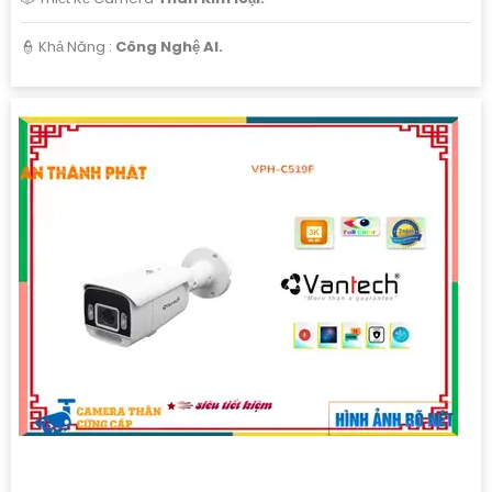
️👮 Khả Năng :
Công Nghệ AI.