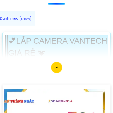
💕LẮP CAMERA VANTECH
GIÁ RẺ 💗
️💬 camera vantech luôn có những mẫu camera rất phù hợp
với từng công trình khác nhau, thiết kế nhỏ gọn tinh tế, ngoài
ra chất lượng sản phẩm cũng rất phù hợp. với tiêu chí phục vụ
khách hàng mọi công trình vantech là thương hiệu đáng để
đầu tư 🛒