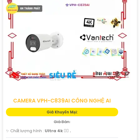
CAMERA VPH-C839AI CÔNG NGHỆ AI
Giá Khuyến Mại:
Giá Bán:
✨ Chất lượng hình :
Ultra 4k 👍🏾 .