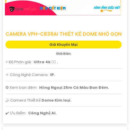
CAMERA VPH-C838AI THIẾT KẾ DOME NHỎ GỌN
Giá Khuyến Mại:
Giá Bán:
️⚡ Độ Phân giải :
Ultra 4k 👍🏾 .
⚛️ Công Nghệ Camera :
IP.
❂ Xem ban đêm :
Hồng Ngoại 25m Có Màu Ban Ðêm.
🤹 Camera Thiết Kế
Dome Kim loại.
️✔️ Ưu Điểm :
Công Nghệ AI.