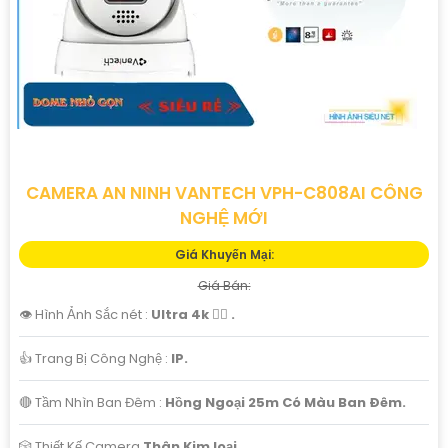
CAMERA AN NINH VANTECH VPH-C808AI CÔNG
NGHỆ MỚI
Giá Khuyến Mại:
Giá Bán:
👁 Hình Ảnh Sắc nét :
Ultra 4k 👍🏾 .
👍 Trang Bị Công Nghệ :
IP.
🔴 Tầm Nhìn Ban Đêm :
Hồng Ngoại 25m Có Màu Ban Ðêm.
🎲 Thiết Kế Camera
Thân Kim loại.