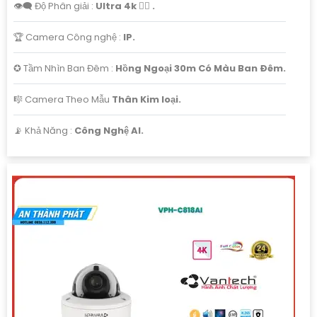
👁️‍🗨 Độ Phân giải :
Ultra 4k 👍🏾 .
🏆 Camera Công nghệ :
IP.
✪ Tầm Nhìn Ban Đêm :
Hồng Ngoại 30m Có Màu Ban Ðêm.
🎼️ Camera Theo Mẫu
Thân Kim loại.
️📡 Khả Năng :
Công Nghệ AI.