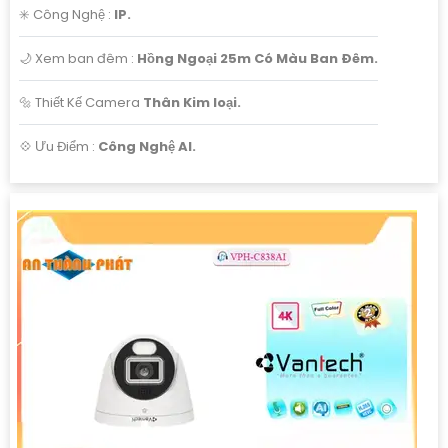
✳️ Công Nghệ :
IP.
🌙 Xem ban đêm :
Hồng Ngoại 25m Có Màu Ban Ðêm.
🔩 Thiết Kế Camera
Thân Kim loại.
️💠 Ưu Điểm :
Công Nghệ AI.