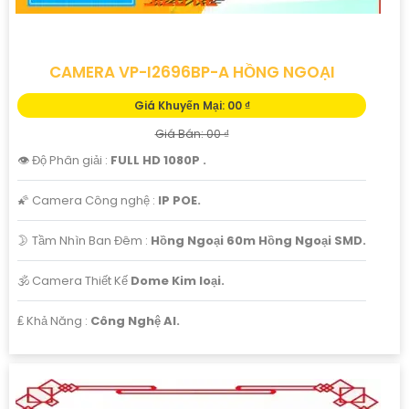
CAMERA VP-I2696BP-A HỒNG NGOẠI
Giá Khuyến Mại: 00 ₫
Giá Bán: 00 ₫
👁 Độ Phân giải :
FULL HD 1080P .
🌠 Camera Công nghệ :
IP POE.
🌛 Tầm Nhìn Ban Đêm :
Hồng Ngoại 60m Hồng Ngoại SMD.
🕉️ Camera Thiết Kế
Dome Kim loại.
️₤ Khả Năng :
Công Nghệ AI.