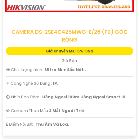
CAMERA DS-2SE4C425MWG-E/26 (F0) GÓC
RỘNG
Giá Khuyến Mại: 5%-35%
Giá Bán:
👁 Chất lượng hình :
Ultra 3k + Sắc Nét .
⚛️ Công Nghệ Sử Dụng :
IP.
🌔 Nhìn Ban Đêm :
Hồng Ngoại 100m Hồng Ngoại Smart IR.
💎 Camera Theo Mẫu
2 Mắt Ngoài Trời.
️₤ Điểm Nỗi Bật :
Thu Âm Và Loa.