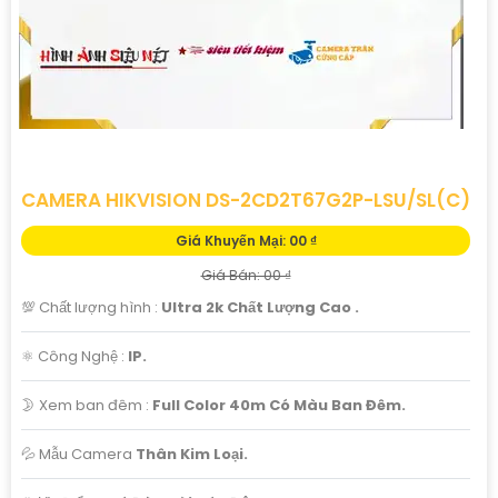
CAMERA HIKVISION DS-2CD2T67G2P-LSU/SL(C)
Giá Khuyến Mại: 00 ₫
Giá Bán: 00 ₫
💯 Chất lượng hình :
Ultra 2k Chất Lượng Cao .
⚛️ Công Nghệ :
IP.
🌛 Xem ban đêm :
Full Color 40m Có Màu Ban Đêm.
💦 Mẫu Camera
Thân Kim Loại.