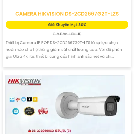
CAMERA HIKVISION DS-2CD2667G2T-LZS
Giá Khuyến Mại: 30%
Giá Bán: LIÊN HỆ
Thiết bị Camera IP POE DS-2CD2667G2T-LZS là sự lựa chọn
hoàn hảo cho hệ thống giám sát chất lượng cao. Với độ phân
giải Ultra 4k lite, thiết bị cung cấp hình ảnh sắc nét và chi...