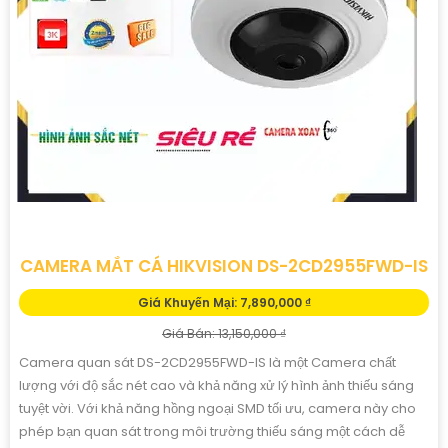
CAMERA MẮT CÁ HIKVISION DS-2CD2955FWD-IS
Giá Khuyến Mại: 7,890,000 ₫
Giá Bán: 13,150,000 ₫
Camera quan sát DS-2CD2955FWD-IS là một Camera chất
lượng với độ sắc nét cao và khả năng xử lý hình ảnh thiếu sáng
tuyệt vời. Với khả năng hồng ngoại SMD tối ưu, camera này cho
phép bạn quan sát trong môi trường thiếu sáng một cách dễ