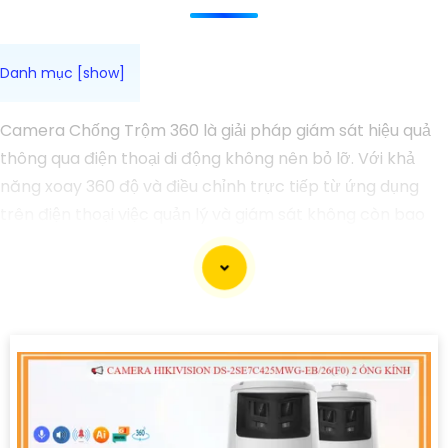
Camera Chống Trộm 360 là giải pháp giám sát hiệu quả
thông qua điện thoại di động không nên bỏ lỡ. Với khả
năng xoay 360 độ và điều chỉnh trực tiếp từ ứng dụng
trên điện thoại việc quản lý và giám sát không còn bao
giờ đơn giản hơn.
Ứng dụng camera wifi 360 chống trộm không chỉ dành
cho gia đình mà còn phù hợp cho văn phòng, cửa hàng
với chi phí tiết kiệm, đẳng cấp an ninh mà không tốn kém.