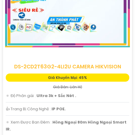
DS-2CD2T63G2-4LI2U CAMERA HIKVISION
Giá Khuyến Mại: 45%
Giá Bán: Liên Hệ
🔅 Độ Phân giải :
Ultra 3k + Sắc Nét .
👍 Trang Bị Công Nghệ :
IP POE.
🔅 Xem Được Ban Đêm :
Hồng Ngoại 80m Hồng Ngoại Smart
IR.