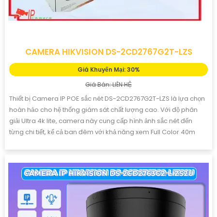
CAMERA HIKVISION DS-2CD2767G2T-LZS
Giá Khuyến Mại: 30%
Giá Bán: LIÊN HỆ
Thiết bị Camera IP POE sắc nét DS-2CD2767G2T-LZS là lựa chọn
hoàn hảo cho hệ thống giám sát chất lượng cao. Với độ phân
giải Ultra 4k lite, camera này cung cấp hình ảnh sắc nét đến
từng chi tiết, kể cả ban đêm với khả năng xem Full Color 40m