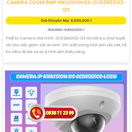
CAMERA ZOOM 6MP HIKVISION DS-2CD2663G2-
IZS
Giá Khuyến Mại: 6,580,000 ₫
Giá Bán: 9,400,000 ₫
Thiết bị Camera Giá rẻ DS-2CD2663G2-IZS là một lựa chọn tuyệt
vời cho việc giám sát an ninh. Với chất lượng hình ảnh sắc nét, hỗ
trợ Ultra 4k lite và xử lý hình ảnh thiếu sáng,...