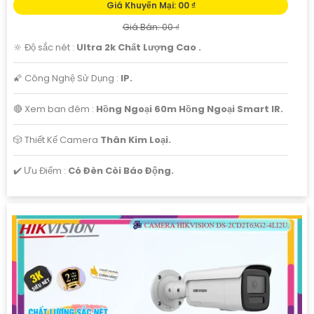
Giá Khuyến Mại: 00 ₫
Giá Bán: 00 ₫
🔆 Độ sắc nét :
Ultra 2k Chất Lượng Cao .
🌠 Công Nghệ Sử Dụng :
IP.
🔴 Xem ban đêm :
Hồng Ngoại 60m Hồng Ngoại Smart IR.
🎲 Thiết Kế Camera
Thân Kim Loại.
️✔️ Ưu Điểm :
Có Đèn Còi Báo Động.