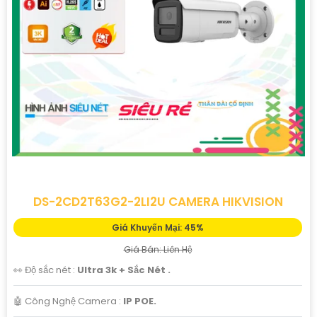
DS-2CD2T63G2-2LI2U CAMERA HIKVISION
Giá Khuyến Mại: 45%
Giá Bán: Liên Hệ
👀 Độ sắc nét :
Ultra 3k + Sắc Nét .
🤖️ Công Nghệ Camera :
IP POE.