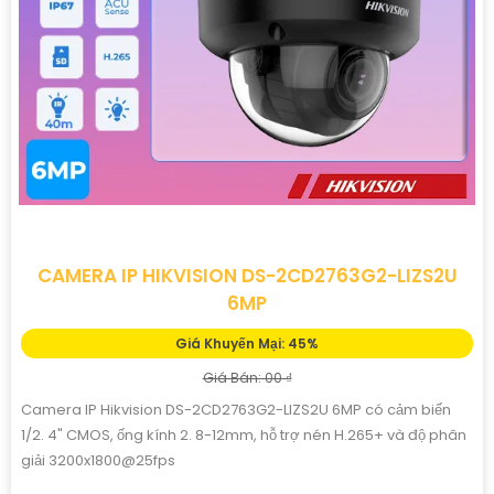
CAMERA IP HIKVISION DS-2CD2763G2-LIZS2U
6MP
Giá Khuyến Mại: 45%
Giá Bán: 00 ₫
Camera IP Hikvision DS-2CD2763G2-LIZS2U 6MP có cảm biến
1/2. 4" CMOS, ống kính 2. 8-12mm, hỗ trợ nén H.265+ và độ phân
giải 3200x1800@25fps