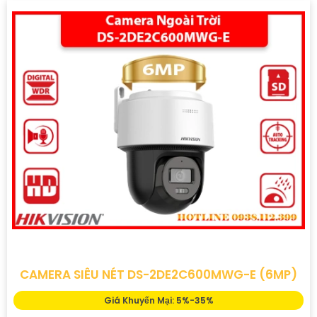
CAMERA SIÊU NÉT DS-2DE2C600MWG-E (6MP)
Giá Khuyến Mại: 5%-35%