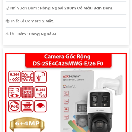
🌙 Nhìn Ban Đêm :
Hồng Ngoại 200m Có Màu Ban Ðêm.
🐉️ Thiết Kế Camera
2 Mắt.
️☣️ Ưu Điểm :
Công Nghệ AI.