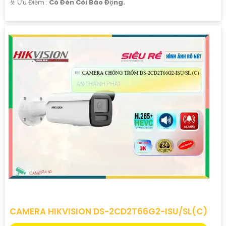
️☣️ Ưu Điểm :
Có Đèn Còi Báo Động.
CAMERA HIKVISION DS-2CD2T66G2-ISU/SL(C)