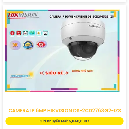
CAMERA IP 6MP HIKVISION DS-2CD2763G2-IZS
Giá Khuyến Mại: 5,840,000 ₫