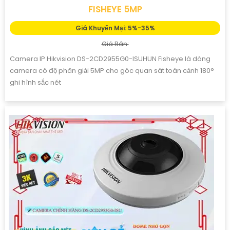
FISHEYE 5MP
Giá Khuyến Mại: 5%-35%
Giá Bán:
Camera IP Hikvision DS-2CD2955G0-ISUHUN Fisheye là dòng
camera có độ phân giải 5MP cho góc quan sát toàn cảnh 180°
ghi hình sắc nét