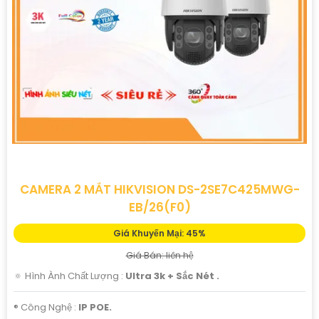
'
CAMERA 2 MẮT HIKVISION DS-2SE7C425MWG-
EB/26(F0)
Giá Khuyến Mại: 45%
Giá Bán: liên hệ
🔅 Hình Ành Chất Lượng :
Ultra 3k + Sắc Nét .
®️ Công Nghệ :
IP POE.