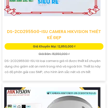
DS-2CD2955G0-ISU CAMERA HIKVISION THIẾT
KẾ ĐẸP
Giá Khuyến Mại: 12,850,000 ₫
Giá Bán: 15,550,000 ₫
DS-2CD2955G0-ISU là loại camera giá rẻ được thiết kế chuyên
dụng cho giám sát an ninh trong nhà và ngoài trời. Thiết bị này
có độ phân giải cao 5MP, cho hình ảnh sắc nét và chi tiết