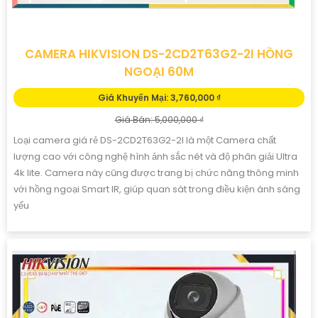
CAMERA HIKVISION DS-2CD2T63G2-2I HỒNG
NGOẠI 60M
Giá Khuyến Mại: 3,760,000 ₫
Giá Bán: 5,000,000 ₫
Loại camera giá rẻ DS-2CD2T63G2-2I là một Camera chất
lượng cao với công nghệ hình ảnh sắc nét và độ phân giải Ultra
4k lite. Camera này cũng được trang bị chức năng thông minh
với hồng ngoại Smart IR, giúp quan sát trong điều kiện ánh sáng
yếu