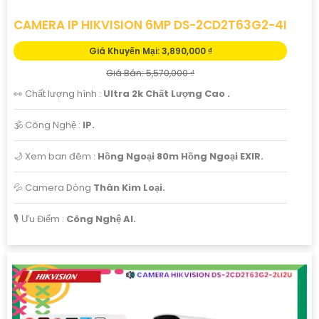
CAMERA IP HIKVISION 6MP DS-2CD2T63G2-4I
Giá Khuyến Mại: 3,890,000 ₫
Giá Bán: 5,570,000 ₫
👀 Chất lượng hình :
Ultra 2k Chất Lượng Cao .
🕉️ Công Nghệ :
IP.
🌙 Xem ban đêm :
Hồng Ngoại 80m Hồng Ngoại EXIR.
💦 Camera Dòng
Thân Kim Loại.
️🎙 Ưu Điểm :
Công Nghệ AI.