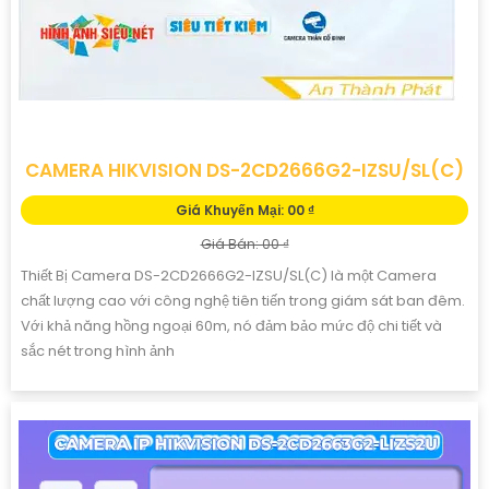
CAMERA HIKVISION DS-2CD2666G2-IZSU/SL(C)
Giá Khuyến Mại: 00 ₫
Giá Bán: 00 ₫
Thiết Bị Camera DS-2CD2666G2-IZSU/SL(C) là một Camera
chất lượng cao với công nghệ tiên tiến trong giám sát ban đêm.
Với khả năng hồng ngoại 60m, nó đảm bảo mức độ chi tiết và
sắc nét trong hình ảnh