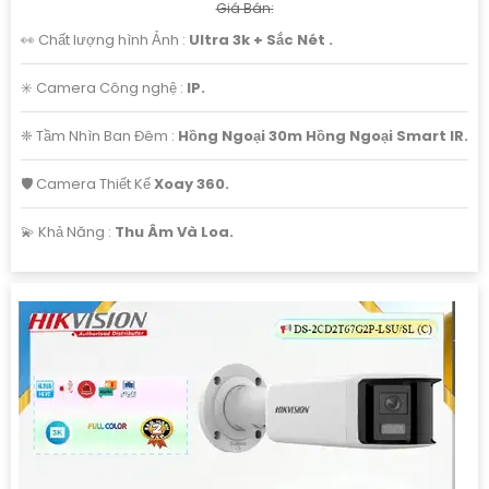
Giá Bán:
👀 Chất lượng hình Ảnh :
Ultra 3k + Sắc Nét .
✳️ Camera Công nghệ :
IP.
❈ Tầm Nhìn Ban Đêm :
Hồng Ngoại 30m Hồng Ngoại Smart IR.
🛡 Camera Thiết Kế
Xoay 360.
️💫 Khả Năng :
Thu Âm Và Loa.