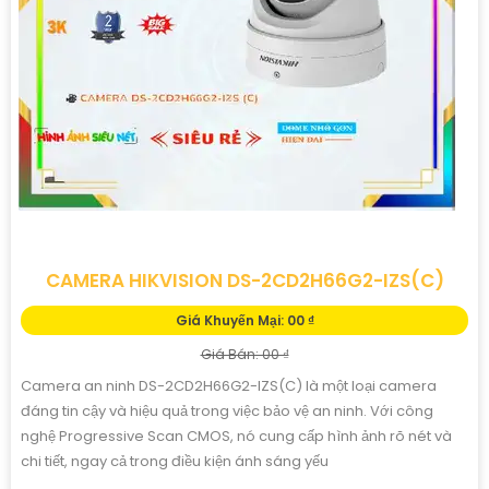
CAMERA HIKVISION DS-2CD2H66G2-IZS(C)
Giá Khuyến Mại: 00 ₫
Giá Bán: 00 ₫
Camera an ninh DS-2CD2H66G2-IZS(C) là một loại camera
đáng tin cậy và hiệu quả trong việc bảo vệ an ninh. Với công
nghệ Progressive Scan CMOS, nó cung cấp hình ảnh rõ nét và
chi tiết, ngay cả trong điều kiện ánh sáng yếu