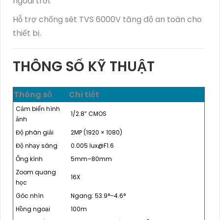
ngoài trời.
Hỗ trợ chống sét TVS 6000V tăng độ an toàn cho
thiết bị.
THÔNG SỐ KỸ THUẬT
Thông số
Chi tiết
Cảm biến hình
1/2.8” CMOS
ảnh
Độ phân giải
2MP (1920 × 1080)
Độ nhạy sáng
0.005 lux@F1.6
Ống kính
5mm–80mm
Zoom quang
16X
học
Góc nhìn
Ngang: 53.9°–4.6°
Hồng ngoại
100m