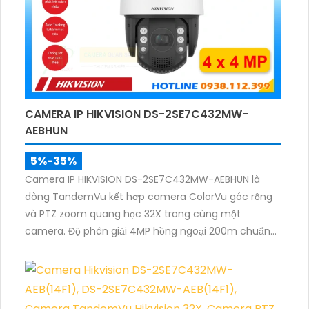
CAMERA IP HIKVISION DS-2SE7C432MW-
AEBHUN
5%-35%
Camera IP HIKVISION DS-2SE7C432MW-AEBHUN là
dòng TandemVu kết hợp camera ColorVu góc rộng
và PTZ zoom quang học 32X trong cùng một
camera. Độ phân giải 4MP hồng ngoại 200m chuẩn
nén H.265+ cùng khả năng quan sát màu ban đêm
giúp giám sát khu vực rộng với hình ảnh rõ nét cả
ngày và đêm.