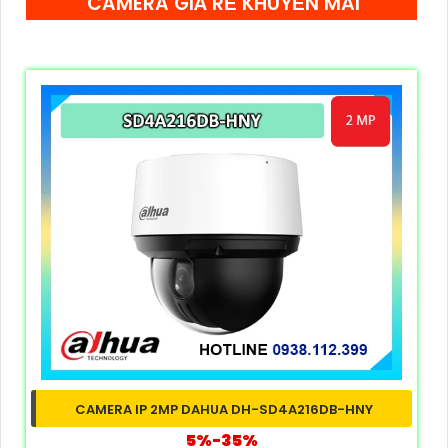
CAMERA GIÁ RẺ KHUYẾN MÃI
CAMERA IP 2MP DAHUA DH-SD4A216DB-HNY
5%-35%