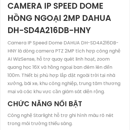
CAMERA IP SPEED DOME
HỒNG NGOẠI 2MP DAHUA
DH-SD4A216DB-HNY
Camera IP Speed Dome DAHUA DH-SD4A216DB-
HNY là dòng camera PTZ 2MP tích hợp công nghệ
AI WizSense, hỗ trợ quay quét linh hoạt, zoom
quang học 16X và hồng ngoại ban đêm lên đến
100m. Thiết bị phù hợp lắp đặt ngoài trời tại nhà
xưởng, bãi xe, khu công nghiệp, trung tâm thương
mại và các khu vực cần giám sát diện rộng.
CHỨC NĂNG NỔI BẬT
Công nghệ Starlight hỗ trợ ghi hình màu rõ nét
trong môi trường thiếu sáng.