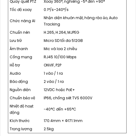
Quay quét PTZ
Xoay 360°, nghiêng -5° đến +90°
Tốc độ xoay
0.1°/s–240°/s
Nhận diện khuôn mặt, hàng rào ảo, Auto
Chức năng AI
Tracking
Chuẩn nén
H.265, H.264, MJPEG
Lưu trữ
Micro SD tối đa 512GB
Âm thanh
Mic và loa 2 chiều
Cổng mạng
RJ45 10/100 Mbps
Hỗ trợ
ONVIF, P2P
Audio
1 vào / 1 ra
Báo động
2 vào / 1 ra
Nguồn điện
12VDC hoặc PoE+
Chuẩn bảo vệ
IP66, chống sét TVS 6000V
Nhiệt độ hoạt
-40°C đến +65°C
động
Kích thước
170.4mm × Φ171.1mm
Trọng lượng
2.5kg