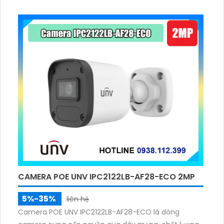
CAMERA POE UNV IPC2122LB-AF28-ECO 2MP
5%-35%
liên hệ
Camera POE UNV IPC2122LB-AF28-ECO là dòng