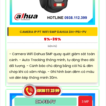
CAMERA IP PT WIFI 5MP DAHUA DH-P5I-PV
5%-35%
liên hệ
- Camera WiFi Dahua 5MP quay quét giám sát toàn
cảnh. - Auto Tracking thông minh, tự động theo dõi
đối tượng. - Cảnh báo chủ động bằng còi hú & đèn
chớp khi có xâm nhập. - Ghi hình ban đêm có màu
với đèn kép thông minh 30m.