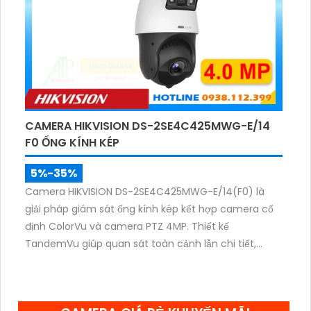
CAMERA HIKVISION DS-2SE4C425MWG-E/14
F0 ỐNG KÍNH KÉP
5%-35%
Camera HIKVISION DS-2SE4C425MWG-E/14(F0) là
giải pháp giám sát ống kính kép kết hợp camera cố
định ColorVu và camera PTZ 4MP. Thiết kế
TandemVu giúp quan sát toàn cảnh lẫn chi tiết,
zoom quang 25X, hồng ngoại 100m cùng hình ảnh
màu sắc rõ nét cả ngày lẫn đêm.