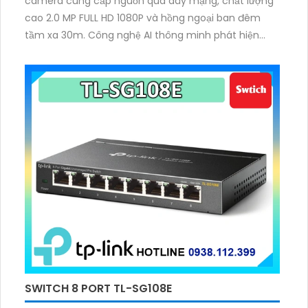
camera cung cấp nguồn qua dây mạng, chất lượng
cao 2.0 MP FULL HD 1080P và hồng ngoại ban đêm
tầm xa 30m. Công nghệ AI thông minh phát hiện
chuyển động và con người. Hoạt động trong môi
trường nhiệt độ rộng: -30°C đến 60°C
SWITCH 8 PORT TL-SG108E