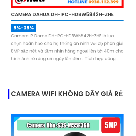
CAMERA DAHUA DH-IPC-HDBW5842H-ZHE
5%-35%
Camera IP Dome DH-IPC-HDBW5842H-ZHE là lựa
chọn hoàn hảo cho hệ thống an ninh với độ phân giải
8MP sắc nét và tầm nhìn hồng ngoại lên tới 40m cho
hình ảnh rõ ràng cả ngày lẫn đêm. Tích hợp công
nghệ AI thông minh giúp phân biệt chuyển động giữa
người và phương tiện, hạn chế cảnh báo sai, đi kèm
khe cắm thẻ nhớ 256GB lưu trữ lâu dài, hỗ trợ POE
tiện lợi và mức giá phải chăng.
CAMERA WIFI KHÔNG DÂY GIÁ RẺ