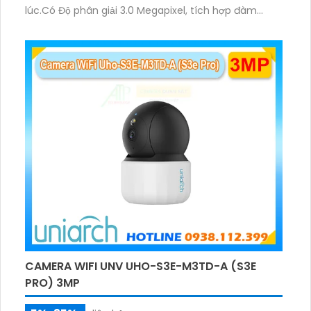
lúc.Có Độ phân giải 3.0 Megapixel, tích hợp đàm
thoại hai chiều. Hồng ngoại ban đêm và đèn ánh
sáng ấm lên đến 10m.
CAMERA WIFI UNV UHO-S3E-M3TD-A (S3E
PRO) 3MP