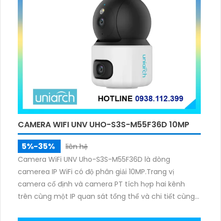
CAMERA WIFI UNV UHO-S3S-M55F36D 10MP
5%-35%
liên hệ
Camera WiFi UNV Uho-S3S-M55F36D là dòng
camerea IP WiFi có độ phân giải 10MP.Trang vị
camera cố định và camera PT tích hợp hai kênh
trên cùng một IP quan sát tổng thể và chi tiết cùng
lúc, hỗ trợ đàm thoại hai chiều cảnh báo âm thanh
ánh sáng. Kết hợp hồng ngoại và đèn ấm cho hình