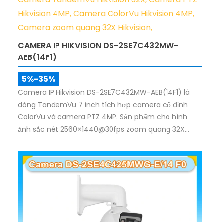
CAMERA IP HIKVISION DS-2SE7C432MW-
AEB(14F1)
5%-35%
Camera IP Hikvision DS-2SE7C432MW-AEB(14F1) là
dòng TandemVu 7 inch tích hợp camera cố định
ColorVu và camera PTZ 4MP. Sản phẩm cho hình
ảnh sắc nét 2560×1440@30fps zoom quang 32X
hồng ngoại 200m, hỗ trợ đèn trắng 30m, phù hợp
giám sát khu vực rộng cả ngày lẫn đêm.