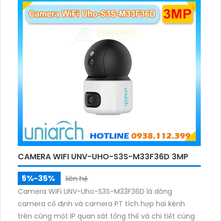
ảnh có màu trong nhiều điều kiện khác nhau trong
phạm vi 3m.
CAMERA WIFI UNV-UHO-S3S-M33F36D 3MP
5%-35%
liên hệ
Camera WiFi UNV-Uho-S3S-M33F36D là dòng
camera cố định và camera PT tích hợp hai kênh
trên cùng một IP quan sát tổng thể và chi tiết cùng