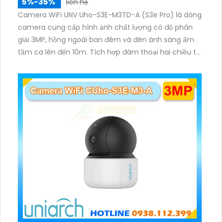
5%-35%
liên hệ
Camera WiFi UNV Uho-S3E-M3TD-A (S3e Pro) là dòng
camera cung cấp hình ảnh chất lượng có độ phân
giải 3MP, hồng ngoài ban đêm và đèn ánh sáng ấm
tầm ca lên đến 10m. Tích hợp đàm thoại hai chiều to
rõ ràng, hỗ trợ thẻ nhớ 512GB, có nút cảm ứng tiện lợi.