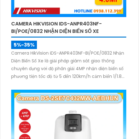
CAMERA HIKVISION IDS-ANPR403NF-
BI/POE/0832 NHẬN DIỆN BIỂN SỐ XE
5%-35%
Camera HikVision iDS-ANPR403NF-BI/POE/0832 Nhận
Diện Biển Số Xe là giải pháp giám sát giao thông
chuyên dụng với độ phân giải 4MP nhận diện biển số
phương tiện tốc độ từ 5 đến 120km/h cảm biến 1/1.8
inch WDR 140dB cùng hồng ngoại 60m mang lại hình
ảnh rõ nét.