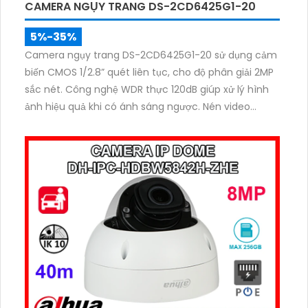
CAMERA NGỤY TRANG DS-2CD6425G1-20
5%-35%
Camera ngụy trang DS-2CD6425G1-20 sử dụng cảm
biến CMOS 1/2.8” quét liên tục, cho độ phân giải 2MP
sắc nét. Công nghệ WDR thực 120dB giúp xử lý hình
ảnh hiệu quả khi có ánh sáng ngược. Nén video
H.265+ giúp tiết kiệm lưu trữ, tích hợp âm thanh và
báo động tiện lợi cho việc giám sát kín đáo.