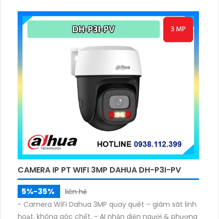
với đèn kép thông minh 30m.
CAMERA IP PT WIFI 3MP DAHUA DH-P3I-PV
5%-35%
liên hệ
- Camera WiFi Dahua 3MP quay quét – giám sát linh
hoạt, không góc chết. - AI nhận diện người & phương