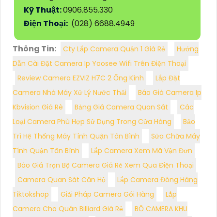
Kỹ Thuật:
0906.855.330
Điện Thoại:
(028) 6688.4949
Thông Tin:
Cty Lắp Camera Quận 1 Giá Rẻ
Hướng
Dẫn Cài Đặt Camera Ip Yoosee Wifi Trên Điện Thoại
Review Camera EZVIZ H7C 2 Ống Kính
Lắp Đặt
Camera Nhà Máy Xử Lý Nước Thải
Báo Giá Camera Ip
Kbvision Giá Rè
Bảng Giá Camera Quan Sát
Các
Loại Camera Phù Hợp Sử Dụng Trong Cửa Hàng
Bảo
Trì Hệ Thống Máy Tính Quận Tân Bình
Sửa Chữa Máy
Tính Quận Tân Bình
Lắp Camera Xem Mã Vận Đơn
Báo Giá Trọn Bộ Camera Giá Rẻ Xem Qua Điện Thoại
Camera Quan Sát Căn Hộ
Lắp Camera Đóng Hàng
Tiktokshop
Giải Pháp Camera Gói Hàng
Lắp
Camera Cho Quán Billiard Giá Rẻ
BỘ CAMERA KHU