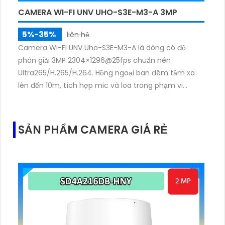
CAMERA WI-FI UNV UHO-S3E-M3-A 3MP
5%-35%
liên hệ
Camera Wi-Fi UNV Uho-S3E-M3-A là dòng có độ
phân giải 3MP 2304×1296@25fps chuẩn nén
Ultra265/H.265/H.264. Hồng ngoại ban đêm tầm xa
lên đến 10m, tích hợp mic và loa trong phạm vi
3m.Hỗ trợ thẻ nhớ MicroSD tối đa 256GB
SẢN PHẨM CAMERA GIÁ RẺ