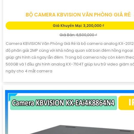
BỘ CAMERA KBVISION VĂN PHÒNG GIÁ RẺ
Giá Khuyến Mại: 3,200,000 ₫
Giá Bán: 6,500,000 ₫
Camera KBVISION Văn Phòng Giá Rẻ là bộ camera analog KX-201
độ phân giải 2MP cùng với khả năng quan sát ban đêm hồng ngoạ
giúp ghi hình cả ngay lẫn đêm. Trong bộ camera này còn kèm theo
500GB và 1 đầu ghi hình analog KX-7104T giúp lưu trữ video giám sá
ngày cho 4 mắt camera