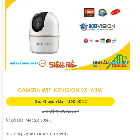
CAMERA WIFI KBVISION KX-A3W
Giá Khuyến Mại: 1,100,000 ₫
Giá Bán: 1,300,000 ₫
🦉 Độ sắc nét :
2K Lite .
⚜️ Công Nghệ Camera :
IP Wifi.