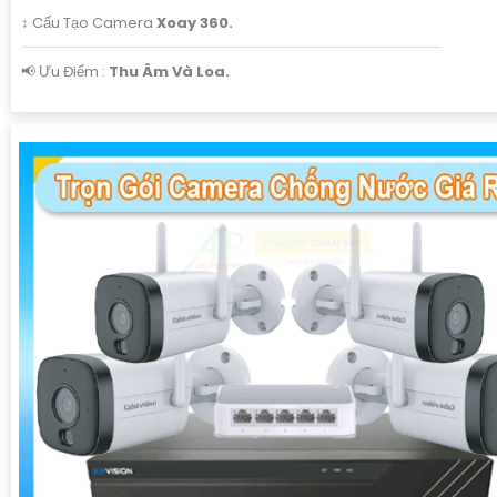
↕️ Cấu Tạo Camera
Xoay 360.
️📢 Ưu Điểm :
Thu Âm Và Loa.