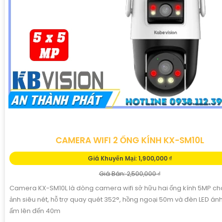
CAMERA WIFI 2 ỐNG KÍNH KX-SM10L
Giá Khuyến Mại: 1,900,000 ₫
Giá Bán: 2,500,000 ₫
Camera KX-SM10L là dòng camera wifi sở hữu hai ống kính 5MP ch
ảnh siêu nét, hỗ trợ quay quét 352°, hồng ngoại 50m và đèn LED án
ấm lên đến 40m