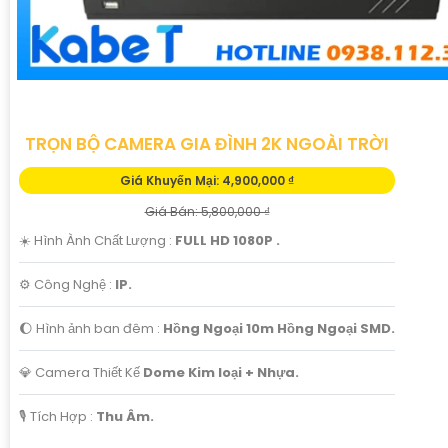
TRỌN BỘ CAMERA GIA ĐÌNH 2K NGOÀI TRỜI
Giá Khuyến Mại: 4,900,000 ₫
Giá Bán: 5,800,000 ₫
☀️ Hình Ành Chất Lượng :
FULL HD 1080P .
⚙ Công Nghệ :
IP.
🌔 Hình ảnh ban đêm :
Hồng Ngoại 10m Hồng Ngoại SMD.
💎 Camera Thiết Kế
Dome Kim loại + Nhựa.
️🎙 Tích Hợp :
Thu Âm.