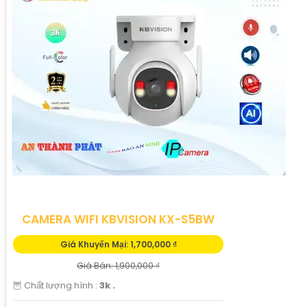
CAMERA WIFI KBVISION KX-S5BW
Giá Khuyến Mại: 1,700,000 ₫
Giá Bán: 1,900,000 ₫
🦉 Chất lượng hình :
3k .