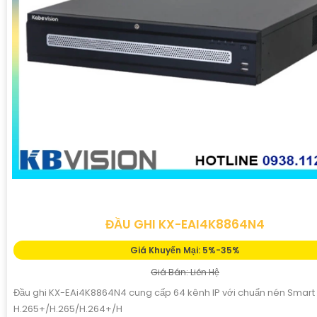
ĐẦU GHI KX-EAI4K8864N4
Giá Khuyến Mại: 5%-35%
Giá Bán: Liên Hệ
Đầu ghi KX-EAi4K8864N4 cung cấp 64 kênh IP với chuẩn nén Smart
H.265+/H.265/H.264+/H