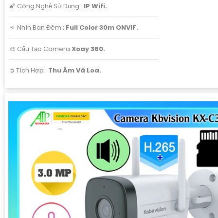
🌠 Công Nghệ Sử Dụng :
IP Wifi.
🔅 Nhìn Ban Đêm :
Full Color 30m ONVIF.
🎨 Cấu Tạo Camera
Xoay 360.
️➲ Tích Hợp :
Thu Âm Và Loa.