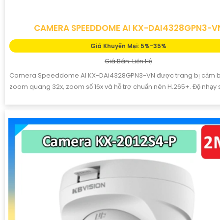
CAMERA SPEEDDOME AI KX-DAI4328GPN3-V
Giá Khuyến Mại: 5%-35%
Giá Bán: Liên Hệ
Camera Speeddome AI KX-DAi4328GPN3-VN được trang bị cảm b
zoom quang 32x, zoom số 16x và hỗ trợ chuẩn nén H.265+. Độ nhạy 