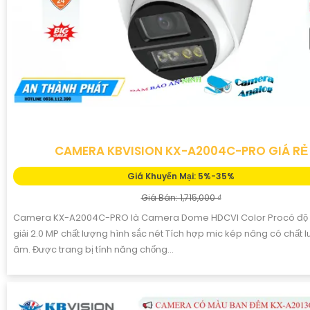
CAMERA KBVISION KX-A2004C-PRO GIÁ RẺ
Giá Khuyến Mại: 5%-35%
Giá Bán: 1,715,000 ₫
Camera KX-A2004C-PRO là Camera Dome HDCVI Color Procó độ
giải 2.0 MP chất lượng hình sắc nét Tích hợp mic kép nâng có chất 
âm. Được trang bị tính năng chống...