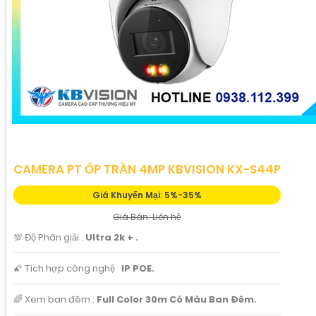
CAMERA PT ỐP TRẦN 4MP KBVISION KX-S44P
Giá Khuyến Mại: 5%-35%
Giá Bán: Liên hệ
💯 Độ Phân giải :
Ultra 2k + .
🌠 Tích hợp công nghệ :
IP POE.
🌈 Xem ban đêm :
Full Color 30m Có Màu Ban Ðêm.