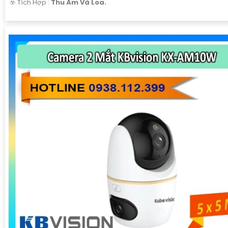
️☣️ Tích Hợp :
Thu Âm Và Loa.