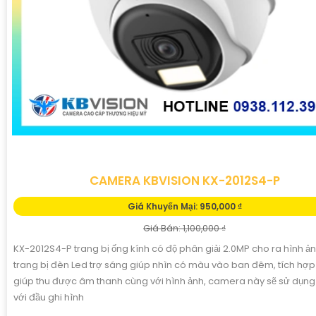
CAMERA KBVISION KX-2012S4-P
Giá Khuyến Mại: 950,000 ₫
Giá Bán: 1,100,000 ₫
KX-2012S4-P trang bị ống kính có độ phân giải 2.0MP cho ra hình ảnh
trang bị đèn Led trợ sáng giúp nhìn có màu vào ban đêm, tích hợp
giúp thu được âm thanh cùng với hình ảnh, camera này sẽ sử dụn
với đầu ghi hình