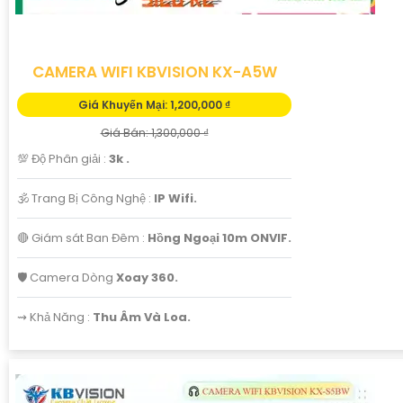
CAMERA WIFI KBVISION KX-A5W
Giá Khuyến Mại: 1,200,000 ₫
Giá Bán: 1,300,000 ₫
💯 Độ Phân giải :
3k .
🕉️ Trang Bị Công Nghệ :
IP Wifi.
🔴 Giám sát Ban Đêm :
Hồng Ngoại 10m ONVIF.
🛡 Camera Dòng
Xoay 360.
️⇝ Khả Năng :
Thu Âm Và Loa.