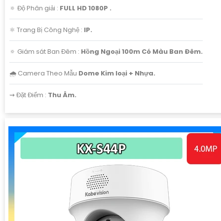
🔅 Độ Phân giải :
FULL HD 1080P .
⚛️ Trang Bị Công Nghệ :
IP.
🔅 Giám sát Ban Đêm :
Hồng Ngoại 100m Có Màu Ban Ðêm.
🌧️ Camera Theo Mẫu
Dome Kim loại + Nhựa.
️⇝ Đặt Điểm :
Thu Âm.