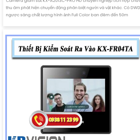
Camera giám sát KX-A2013C-PRO HD chuyên nghiệp tích hợp chứ
thu âm phát hiện chuyển động phân biệt người và vật khác. Có DW
ngược sáng chất lượng hình ảnh Full Color ban đêm đến 50m