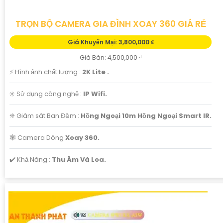
TRỌN BỘ CAMERA GIA ĐÌNH XOAY 360 GIÁ RẺ
Giá Khuyến Mại: 3,800,000 ₫
Giá Bán: 4,500,000 ₫
️⚡ Hình ảnh chất lượng :
2K Lite .
✳️ Sử dụng công nghệ :
IP Wifi.
❈ Giám sát Ban Đêm :
Hồng Ngoại 10m Hồng Ngoại Smart IR.
🕸️ Camera Dòng
Xoay 360.
️✔️ Khả Năng :
Thu Âm Và Loa.