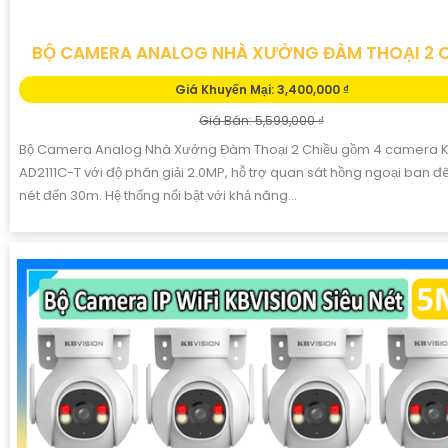
BỘ CAMERA ANALOG NHÀ XƯỞNG ĐÀM THOẠI 2 
Giá Khuyến Mại: 3,400,000 ₫
Giá Bán: 5,599,000 ₫
Bộ Camera Analog Nhà Xưởng Đàm Thoại 2 Chiều gồm 4 camera 
AD2111C-T với độ phân giải 2.0MP, hỗ trợ quan sát hồng ngoại ban 
nét đến 30m. Hệ thống nổi bật với khả năng...