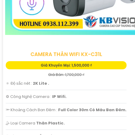
CAMERA THÂN WIFI KX-C31L
Giá Khuyến Mại: 1,500,000 ₫
Giá Bán: 1,700,000 ₫
🔅 Độ sắc nét :
2K Lite .
⚙ Công Nghệ Camera :
IP Wifi.
🔦 Khoảng Cách Ban Đêm :
Full Color 30m Có Màu Ban Ðêm.
🤹 Loại Camera
Thân Plastic.