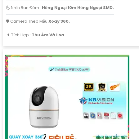
🌜 Nhìn Ban Đêm :
Hồng Ngoại 10m Hồng Ngoại SMD.
🛡 Camera Theo Mẫu
Xoay 360.
️🔈 Tích Hợp :
Thu Âm Và Loa.