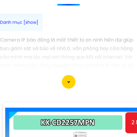
Camera IP báo động là một thiết bị an ninh hiện đại giúp
bạn giám sát và bảo vệ nhà ở, văn phòng hay cửa hàng
của mình mọi lúc mọi nơi thông qua kết nối Internet. Với
chức năng báo động chuyển động, camera IP này sẽ gửi
cảnh báo ngay tức thì khi phát hiện sự xâm nhập hoặc
vận động không bình thường trong khung hình, giúp bạn
đề phòng trước nguy cơ tiềm ẩn.
Người dùng có thể dễ dàng theo dõi và quản lý hình ảnh
từ camera IP báo động qua ứng dụng di động hoặc trên
máy tính, từ đó cung cấp sự yên tâm và an tâm hơn với
việc giữ gìn an ninh cho gia đình và tài sản. Đồng thời, với
tính năng ghi hình và lưu trữ dữ liệu, bạn có thể xem lại