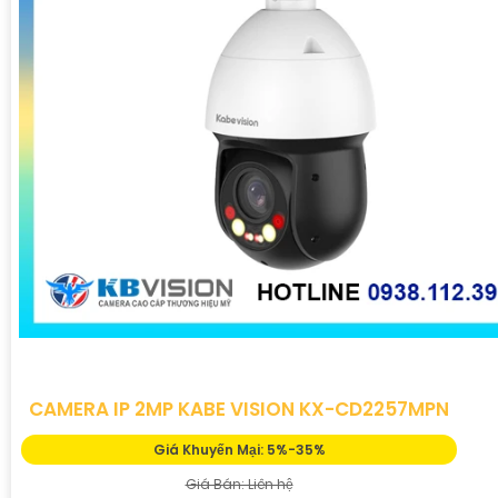
những gì đã xảy ra trong quá khứ để phục vụ cho việc
xác định nguyên nhân hay giải quyết vấn đề một cách
hiệu quả.
CAMERA IP 2MP KABE VISION KX-CD2257MPN
'
Giá Khuyến Mại: 5%-35%
Giá Bán: Liên hệ