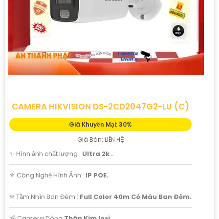
CAMERA HIKVISION DS-2CD2047G2-LU (C)
Giá Khuyến Mại: 30%
Giá Bán: LIÊN HỆ
✨ Hình ảnh chất lượng :
Ultra 2k .
⚜️ Công Nghệ Hình Ảnh :
IP POE.
❈ Tầm Nhìn Ban Đêm :
Full Color 40m Có Màu Ban Ðêm.
🕉️ Camera Dòng
Thân Kim loại.