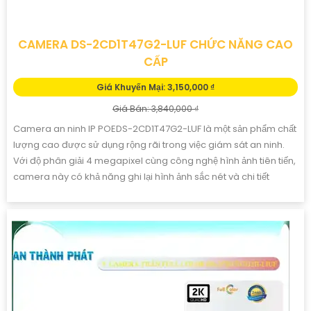
CAMERA DS-2CD1T47G2-LUF CHỨC NĂNG CAO
CẤP
Giá Khuyến Mại: 3,150,000 ₫
Giá Bán: 3,840,000 ₫
Camera an ninh IP POEDS-2CD1T47G2-LUF là một sản phẩm chất
lượng cao được sử dụng rộng rãi trong việc giám sát an ninh.
Với độ phân giải 4 megapixel cùng công nghệ hình ảnh tiên tiến,
camera này có khả năng ghi lại hình ảnh sắc nét và chi tiết