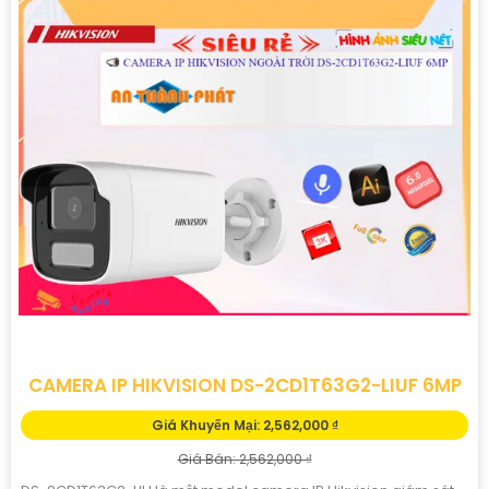
CAMERA IP HIKVISION DS-2CD1T63G2-LIUF 6MP
Giá Khuyến Mại: 2,562,000 ₫
Giá Bán: 2,562,000 ₫