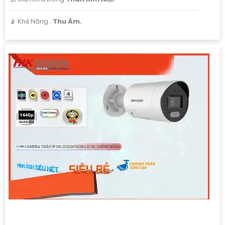
️📡 Khả Năng :
Thu Âm.