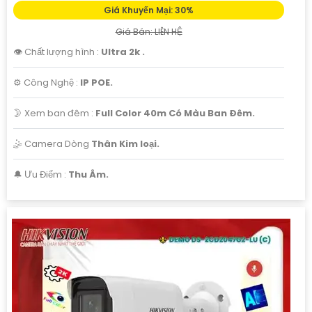
Giá Khuyến Mại: 30%
Giá Bán: LIÊN HỆ
👁 Chất lượng hình :
Ultra 2k .
⚙ Công Nghệ :
IP POE.
🌛 Xem ban đêm :
Full Color 40m Có Màu Ban Ðêm.
🤹 Camera Dòng
Thân Kim loại.
️🔔 Ưu Điểm :
Thu Âm.