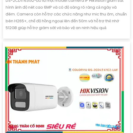
DS-2CD1T63G2-LIU là một model camera IP Hikvision giám sát
hình ảnh độ nét cao 6MP và có độ sáng rõ ràng cả ngày và
đêm. Camera còn hỗ trợ các chức năng như mic thu âm, chuẩn
bén H265+, chế độ hồng ngoại lên đến 50m và hỗ trợ thẻ nhớ
512GB giúp hỗ trợ giám sát và bảo vệ an ninh hiệu quả