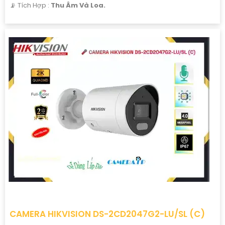
️📡 Tích Hợp :
Thu Âm Và Loa.
CAMERA HIKVISION DS-2CD2047G2-LU/SL (C)