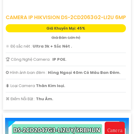
CAMERA IP HIKVISION DS-2CD2063G2-LI2U 6MP
Giá Khuyến Mại: 45%
Giá Bán: Liên hệ
🔆 Độ sắc nét :
Ultra 3k + Sắc Nét .
🏆 Công Nghệ Camera :
IP POE.
✪ Hình ảnh ban đêm :
Hồng Ngoại 40m Có Màu Ban Ðêm.
🐜 Loại Camera
Thân Kim loại.
️⌘ Điểm Nỗi Bật :
Thu Âm.