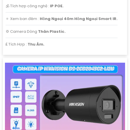
🕉️ Tích hợp công nghệ :
IP POE.
🔅 Xem ban đêm :
Hồng Ngoại 40m Hồng Ngoại Smart IR.
💢 Camera Dòng
Thân Plastic.
️₤ Tích Hợp :
Thu Âm.