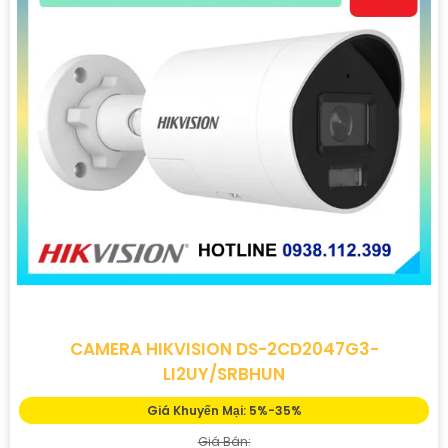
CAMERA HIKVISION DS-2CD2047G3-
LI2UY/SRBHUN
Giá Khuyến Mại: 5%-35%
Giá Bán: