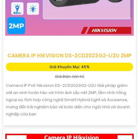
CAMERA IP HIKVISION DS-2CD2023G2-LI2U 2MP
Giá Khuyến Mại: 45%
Giá Bán: liên hệ
Camera IP PoE Hikvision DS-2CD2023G2-LI2U Giải pháp giám
sát an ninh hoàn hảo với hình ảnh sắc nét 2MP, tầm nhìn hồng
ngoại xa, tích hợp công nghệ Smart Hybrid Light và Acusense,
mang đến trải nghiệm bảo vệ toàn diện cho ngôi nhà và doanh
nghiệp của bạn