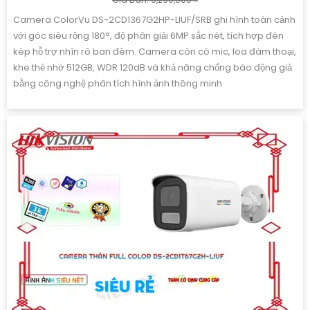
Camera ColorVu DS-2CD1367G2HP-LIUF/SRB ghi hình toàn cảnh
với góc siêu rộng 180°, độ phân giải 6MP sắc nét, tích hợp đèn
kép hỗ trợ nhìn rõ ban đêm. Camera còn có mic, loa đàm thoại,
khe thẻ nhớ 512GB, WDR 120dB và khả năng chống báo động giả
bằng công nghệ phân tích hình ảnh thông minh