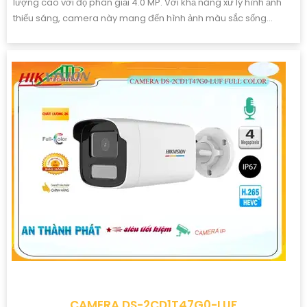
lượng cao với độ phân giải 4.0 MP. Với khả năng xử lý hình ảnh
thiếu sáng, camera này mang đến hình ảnh màu sắc sống...
CAMERA DS-2CD1T47G0-LUF