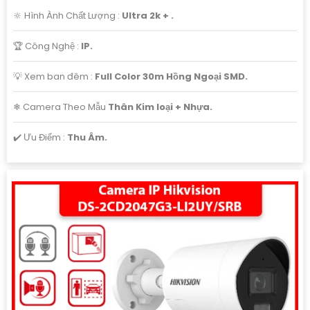
🔆 Hình Ành Chất Lượng :
Ultra 2k + .
🏆 Công Nghệ :
IP.
💡 Xem ban đêm :
Full Color 30m Hồng Ngoại SMD.
❄ Camera Theo Mẫu
Thân Kim loại + Nhựa.
️✔️ Ưu Điểm :
Thu Âm.