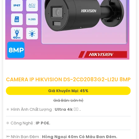
'
CAMERA IP HIKVISION DS-2CD2083G2-LI2U 8MP
Giá Khuyến Mại: 45%
Giá Bán: Liên hệ
🔅 Hình Ành Chất Lượng :
Ultra 4k 👍🏾 .
⚛️ Công Nghệ :
IP POE.
🔦 Nhìn Ban Đêm :
Hồng Ngoại 40m Có Màu Ban Ðêm.