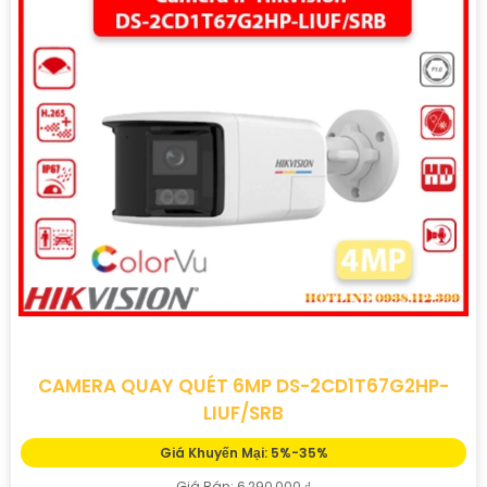
CAMERA QUAY QUÉT 6MP DS-2CD1T67G2HP-
LIUF/SRB
Giá Khuyến Mại: 5%-35%
Giá Bán: 6,290,000 ₫