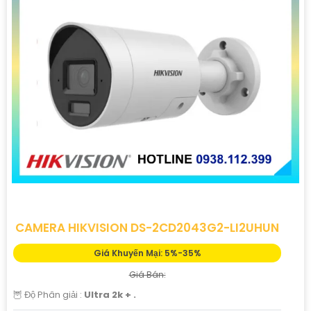
CAMERA HIKVISION DS-2CD2043G2-LI2UHUN
Giá Khuyến Mại: 5%-35%
Giá Bán:
🦉 Độ Phân giải :
Ultra 2k + .