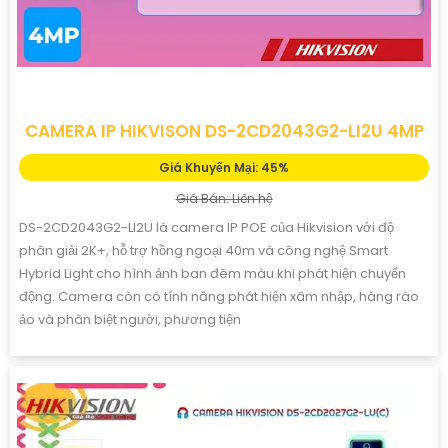
CAMERA IP HIKVISON DS-2CD2043G2-LI2U 4MP
Giá Khuyến Mại: 45%
Giá Bán: Liên hệ
DS-2CD2043G2-LI2U là camera IP POE của Hikvision với độ
phân giải 2K+, hỗ trợ hồng ngoại 40m và công nghệ Smart
Hybrid Light cho hình ảnh ban đêm màu khi phát hiện chuyển
động. Camera còn có tính năng phát hiện xâm nhập, hàng rào
ảo và phân biệt người, phương tiện