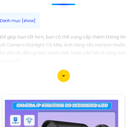
Để giúp bạn tốt hơn, bạn có thể cung cấp thêm thông tin
về Camera Starlight Có Màu Ánh Sáng Yếu mà bạn muốn
tư vấn về, điều gì bạn muốn biết hoặc cần hỏi rõ ràng hơn
không ạ?