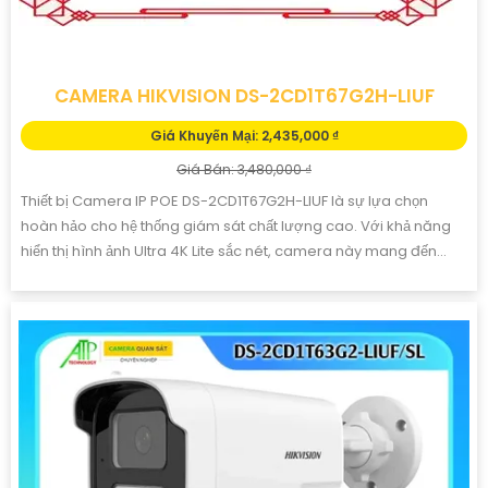
CAMERA HIKVISION DS-2CD1T67G2H-LIUF
Giá Khuyến Mại: 2,435,000 ₫
Giá Bán: 3,480,000 ₫
Thiết bị Camera IP POE DS-2CD1T67G2H-LIUF là sự lựa chọn
hoàn hảo cho hệ thống giám sát chất lượng cao. Với khả năng
hiển thị hình ảnh Ultra 4K Lite sắc nét, camera này mang đến...