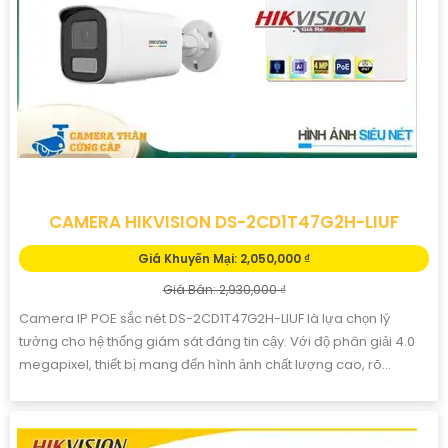
CAMERA HIKVISION DS-2CD1T47G2H-LIUF
Giá Khuyến Mại: 2,050,000 ₫
Giá Bán: 2,930,000 ₫
Camera IP POE sắc nét DS-2CD1T47G2H-LIUF là lựa chọn lý
tưởng cho hệ thống giám sát đáng tin cậy. Với độ phân giải 4.0
megapixel, thiết bị mang đến hình ảnh chất lượng cao, rõ...