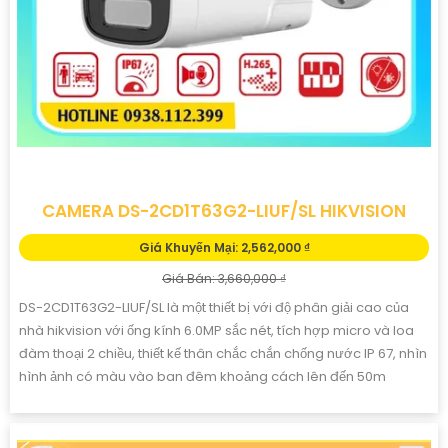
CAMERA DS-2CD1T63G2-LIUF/SL HIKVISION
Giá Khuyến Mại: 2,562,000 ₫
Giá Bán: 3,660,000 ₫
DS-2CD1T63G2-LIUF/SL là một thiết bị với độ phân giải cao của
nhà hikvision với ống kính 6.0MP sắc nét, tích hợp micro và loa
đàm thoại 2 chiều, thiết kế thân chắc chắn chống nước IP 67, nhìn
hình ảnh có màu vào ban đêm khoảng cách lên đến 50m