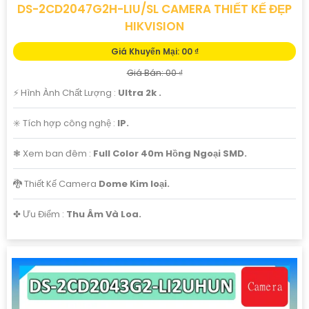
DS-2CD2047G2H-LIU/SL CAMERA THIẾT KẾ ĐẸP
HIKVISION
Giá Khuyến Mại: 00 ₫
Giá Bán: 00 ₫
️⚡ Hình Ành Chất Lượng :
Ultra 2k .
✳️ Tích hợp công nghệ :
IP.
❃ Xem ban đêm :
Full Color 40m Hồng Ngoại SMD.
🐉️ Thiết Kế Camera
Dome Kim loại.
️✤ Ưu Điểm :
Thu Âm Và Loa.