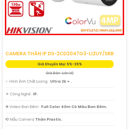
CAMERA THÂN IP DS-2CD2047G3-LI2UY/SRB
Giá Khuyến Mại: 5%-35%
Giá Bán: Liên Hệ
✨ Hình Ành Chất Lượng :
Ultra 2k + .
⚜️ Công Nghệ :
IP.
❃ Video Ban Đêm :
Full Color 40m Có Màu Ban Ðêm.
🎼️ Mẫu Camera
Thân Plastic.