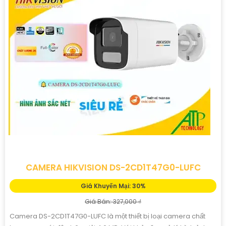
CAMERA HIKVISION DS-2CD1T47G0-LUFC
Giá Khuyến Mại: 30%
Giá Bán: 327,000 ₫
Camera DS-2CD1T47G0-LUFC là một thiết bị loại camera chất