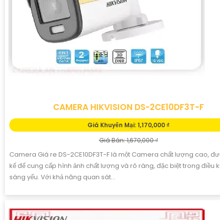
CAMERA HIKVISION DS-2CE10DF3T-F
Giá Khuyến Mại: 1,170,000 ₫
Giá Bán: 1,670,000 ₫
Camera Giá re DS-2CE10DF3T-F là một Camera chất lượng cao, đượ
kế để cung cấp hình ảnh chất lượng và rõ ràng, đặc biệt trong điều 
sáng yếu. Với khả năng quan sát...