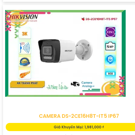
CAMERA DS-2CE16H8T-IT5 IP67
Giá Khuyến Mại: 1,981,000 ₫