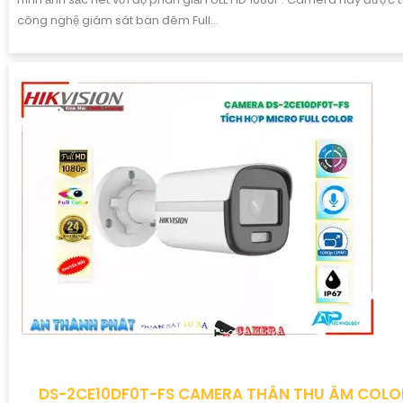
công nghệ giám sát ban đêm Full...
DS-2CE10DF0T-FS CAMERA THÂN THU ÂM COL