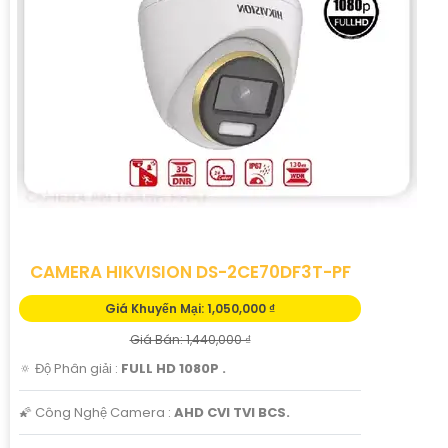
CAMERA HIKVISION DS-2CE70DF3T-PF
Giá Khuyến Mại: 1,050,000 ₫
Giá Bán: 1,440,000 ₫
🔅 Độ Phân giải :
FULL HD 1080P .
🌠 Công Nghệ Camera :
AHD CVI TVI BCS.