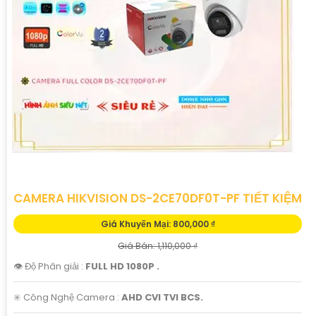
CAMERA HIKVISION DS-2CE70DF0T-PF TIẾT KIỆM
Giá Khuyến Mại: 800,000 ₫
Giá Bán: 1,110,000 ₫
👁 Độ Phân giải :
FULL HD 1080P .
✳️ Công Nghệ Camera :
AHD CVI TVI BCS.