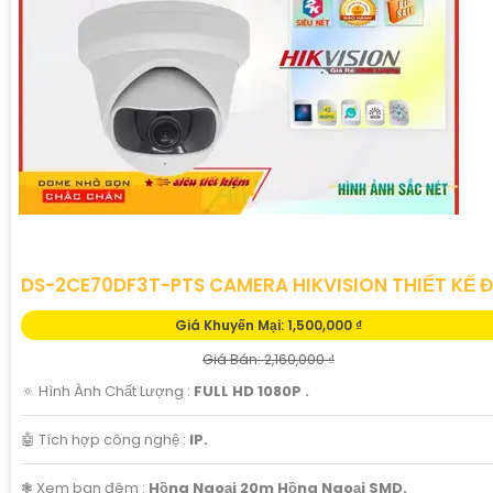
'
DS-2CE70DF3T-PTS CAMERA HIKVISION THIẾT KẾ 
Giá Khuyến Mại: 1,500,000 ₫
Giá Bán: 2,160,000 ₫
🔅 Hình Ành Chất Lượng :
FULL HD 1080P .
🤖️ Tích hợp công nghệ :
IP.
❃ Xem ban đêm :
Hồng Ngoại 20m Hồng Ngoại SMD.