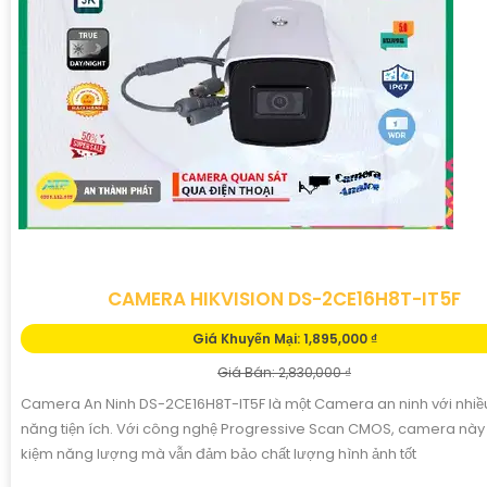
CAMERA HIKVISION DS-2CE16H8T-IT5F
Giá Khuyến Mại: 1,895,000 ₫
Giá Bán: 2,830,000 ₫
Camera An Ninh DS-2CE16H8T-IT5F là một Camera an ninh với nhiều
năng tiện ích. Với công nghệ Progressive Scan CMOS, camera này g
kiệm năng lượng mà vẫn đảm bảo chất lượng hình ảnh tốt