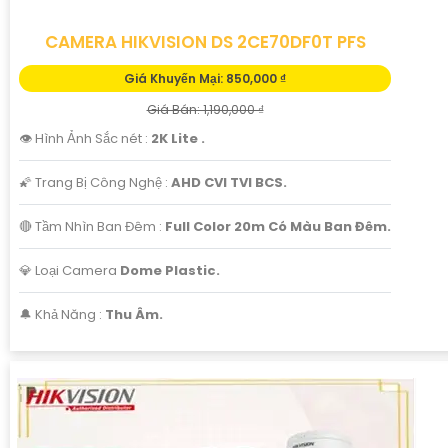
CAMERA HIKVISION DS 2CE70DF0T PFS
Giá Khuyến Mại: 850,000 ₫
Giá Bán: 1,190,000 ₫
👁 Hình Ảnh Sắc nét :
2K Lite .
🌠 Trang Bị Công Nghệ :
AHD CVI TVI BCS.
🔴 Tầm Nhìn Ban Đêm :
Full Color 20m Có Màu Ban Đêm.
💎 Loại Camera
Dome Plastic.
️🔔 Khả Năng :
Thu Âm.