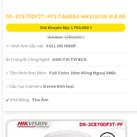
DS-2CE70DF3T-PFS CAMERA HIKVISION GIÁ RẺ
Giá Khuyến Mại: 1,750,000 ₫
Giá Bán: 1,750,000 ₫
🔆 Hình Ảnh Sắc nét :
FULL HD 1080P .
👍 Trang Bị Công Nghệ :
AHD CVI TVI BCS.
⭐ Tầm Nhìn Ban Đêm :
Full Color 20m Hồng Ngoại SMD.
↕️ Cấu Tạo Camera
Dome Kim loại.
️✔️ Khả Năng :
Thu Âm.