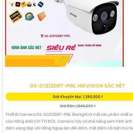
DS-2CE12D8T-PIRL HIKVISION SẮC NÉT
Giá Khuyến Mại: 1,290,000 ₫
Giá Bán: 1,840,000 ₫
Thiết Bị Camera DS-2CE12D8T-PIRL Starlight là một sản phẩm chất 
của Hãng AHD CVI TVI BCS. Camera này có khả năng xem hình ảnh
đêm sáng đẹp với Hồng Ngoại lên đến 80m, một điểm nổi bật cho hi