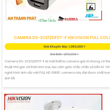
CAMERA DS-2CE12DF0T-F HIKVISION FULL COL
Giá Khuyến Mại: 1,060,000 ₫
Giá Bán: 1,510,000 ₫
Camera DS-2CE12DF0T-F là một thiết bị camera giá rẻ nhưng có thi
thuật nhỏ gọn và thân kim loại, tạo cảm giác chắc chắn và bền bỉ. V
nghệ hình ảnh sắc nét FULL HD 1080P, camera này đạt được chất lượ
ảnh tốt