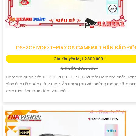
DS-2CE12DF3T-PIRXOS CAMERA THÂN BÁO Đ
Giá Khuyến Mại: 2,300,000 ₫
Giá Bán: 2,950,000 ₫
Camera quan sát DS-2CE12DF3T-PIRXOS là một Camera chất lượng
hình ảnh độ phân giải 2.0 MP. Ấn tượng ơn với những thông số là bạn
xem hình ảnh ban đêm với chất...