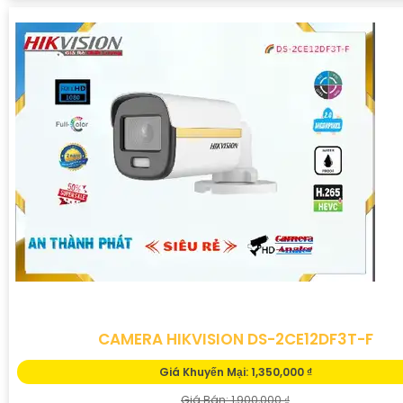
CAMERA HIKVISION DS-2CE12DF3T-F
Giá Khuyến Mại: 1,350,000 ₫
Giá Bán: 1,900,000 ₫