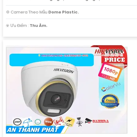
💢 Camera Theo Mẫu
Dome Plastic.
️☣️ Ưu Điểm :
Thu Âm.