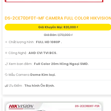
DS-2CE70DF0T-MF CAMERA FULL COLOR HIKVISIO
Giá Khuyến Mại: 820,000 ₫
Giá Bán: 1,170,000 ₫
🔅 Chất lượng hình :
FULL HD 1080P .
⚛️ Công Nghệ :
AHD CVI TVI BCS.
🌙 Xem ban đêm :
Full Color 20m Hồng Ngoại SMD.
💦 Mẫu Camera
Dome Kim loại.
️🛃 Ưu Điểm :
Thu hình Ổn Định.