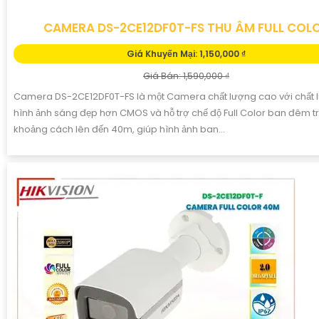
CAMERA DS-2CE12DF0T-FS THU ÂM FULL COL
Giá Khuyến Mại: 1,150,000 ₫
Giá Bán: 1,590,000 ₫
Camera DS-2CE12DF0T-FS là một Camera chất lượng cao với chất 
hình ảnh sáng đẹp hơn CMOS và hỗ trợ chế độ Full Color ban đêm t
khoảng cách lên đến 40m, giúp hình ảnh ban...