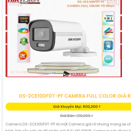
DS-2CE10DF0T-PF CAMERA FULL COLOR GIÁ 
Giá Khuyến Mại: 800,000 ₫
Giá Bán: 1,110,000 ₫
Camera DS-2CE10DF0T-PF là một Camera giá rẻ nhưng mang lại ch
hình ảnh sắc nét với độ phân giải FULL HD 1080P. Camera này được 