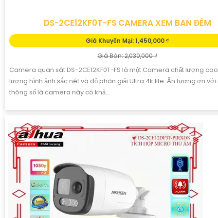
DS-2CE12KF0T-FS CAMERA XEM BAN ĐÊM
Giá Khuyến Mại: 1,450,000 ₫
Giá Bán: 2,030,000 ₫
Camera quan sát DS-2CE12KF0T-FS là một Camera chất lượng cao 
lượng hình ảnh sắc nét và độ phân giải Ultra 4k lite. Ấn tượng ơn vớ
thông số là camera này có khả...