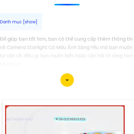
Để giúp bạn tốt hơn, bạn có thể cung cấp thêm thông tin
về Camera Starlight Có Màu Ánh Sáng Yếu mà bạn muốn
tư vấn về, điều gì bạn muốn biết hoặc cần hỏi rõ ràng hơn
không ạ?