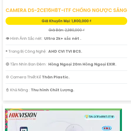
CAMERA DS-2CE16H8T-ITF CHỐNG NGƯỢC SÁNG
Giá Khuyến Mại: 1,800,000 ₫
Giá Bán: 2,380,000 ₫
👁 Hình Ảnh Sắc nét :
Ultra 2k+ sắc nét .
®️ Trang Bị Công Nghệ :
AHD CVI TVI BCS.
🔴 Tầm Nhìn Ban Đêm :
Hồng Ngoại 20m Hồng Ngoại EXIR.
💢 Camera Thiết Kế
Thân Plastic.
️👮 Khả Năng :
Thu hình Chất Lượng.