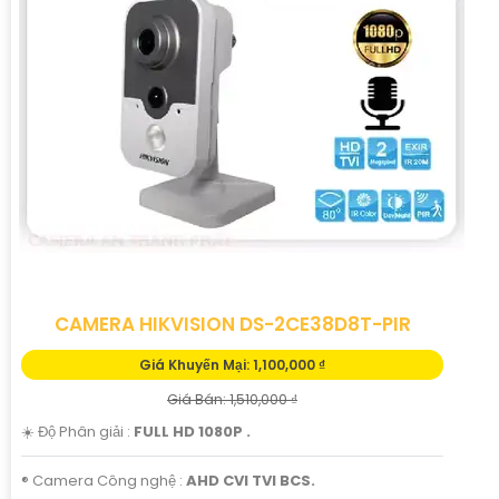
CAMERA HIKVISION DS-2CE38D8T-PIR
Giá Khuyến Mại: 1,100,000 ₫
Giá Bán: 1,510,000 ₫
☀️ Độ Phân giải :
FULL HD 1080P .
®️ Camera Công nghệ :
AHD CVI TVI BCS.