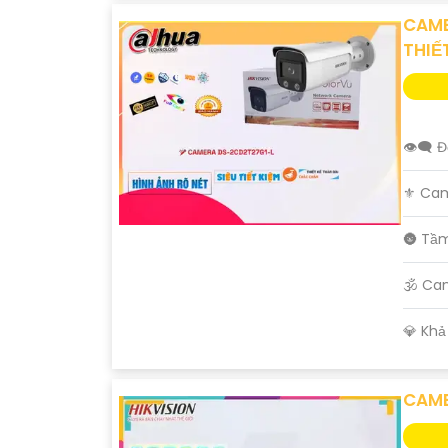
CAME
THIẾ
👁️‍🗨 
⚜️ Ca
🌚 Tầ
🕉️ C
️💎 Kh
CAME