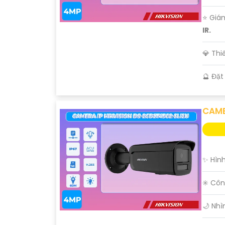
⭐ Giá
IR.
💎 Th
️🔮 Đặ
CAME
'
✨ Hình
✳️ Côn
🌙 Nhì