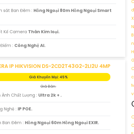
C
đ
m sát Ban Đêm :
Hồng Ngoại 80m Hồng Ngoại Smart
X
N
iết Kế Camera
Thân Kim loại.
B
n
t Điểm :
Công Nghệ AI.
H
G
RA IP HIKVISION DS-2CD2T43G2-2LI2U 4MP
C
c
Giá Khuyến Mại: 45%
M
Giá Bán:
v
 Ành Chất Lượng :
Ultra 2k + .
g Nghệ :
IP POE.
C
n Ban Đêm :
Hồng Ngoại 60m Hồng Ngoại EXIR.
C
E