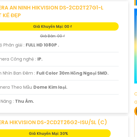
RA AN NINH HIKVISION DS-2CD2T27G1-L
T KẾ ĐẸP
Giá Khuyến Mại: 00 ₫
Giá Bán: 00 ₫
Độ Phân giải :
FULL HD 1080P .
mera Công nghệ :
IP.
m Nhìn Ban Đêm :
Full Color 30m Hồng Ngoại SMD.
amera Theo Mẫu
Dome Kim loại.
C
ả Năng :
Thu Âm.
RA HIKVISION DS-2CD2T26G2-ISU/SL (C)
Giá Khuyến Mại: 30%