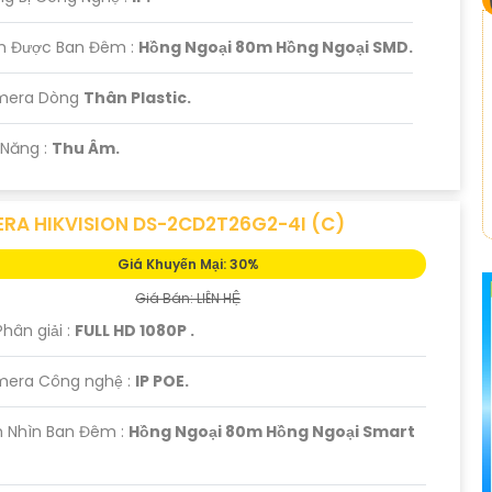
m Được Ban Đêm :
Hồng Ngoại 80m Hồng Ngoại SMD.
mera Dòng
Thân Plastic.
 Năng :
Thu Âm.
RA HIKVISION DS-2CD2T26G2-4I (C)
Giá Khuyến Mại: 30%
Giá Bán: LIÊN HỆ
Phân giải :
FULL HD 1080P .
mera Công nghệ :
IP POE.
 Nhìn Ban Đêm :
Hồng Ngoại 80m Hồng Ngoại Smart