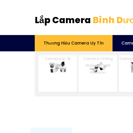
Lắp Camera
Bình Dư
Thương Hiệu Camera Uy Tín
Came
Camera Ip 3k
Camera Chống
Camer
Hikvision
Nhiễu 3D DNR
H
Hikvison