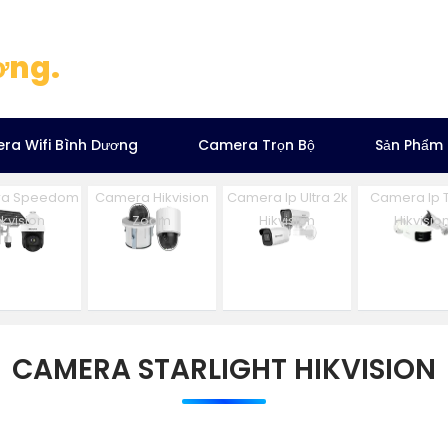
ơng.
ra Wifi Bình Dương
Camera Trọn Bộ
Sản Phẩm
a Speedom
Camera Hikvision
Camera Ip Ultra 2k
Camera Ip 
ikvision
Zoom
Hikvision
Hikvisio
CAMERA STARLIGHT HIKVISION