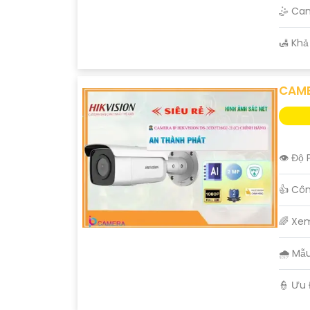
🤹 Ca
️🛃 Kh
CAME
👁 Độ 
👍 Cô
🌈 Xe
🌧️ M
️👮 Ưu