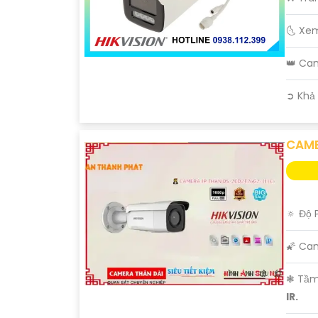
🌜 Xe
👑 Ca
️➲ Khả
CAME
🔅 Độ 
🌠 Ca
❃ Tầm
IR.