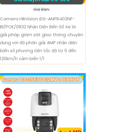
Giá Bán:
Camera HikVision iDS-ANPR403NF-
BI/POE/0832 Nhận Diện Biển Số Xe là
giải pháp giám sát giao thông chuyên
dụng với độ phân giải 4MP nhận diện
biển số phương tiện tốc độ từ 5 đến
120km/h cảm biến 1/1