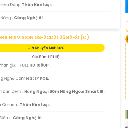
mera Dòng
Thân Kim loại.
ả Năng :
Công Nghệ AI.
C
A
RA HIKVISION DS-2CD2T26G2-2I (C)
Giá Khuyến Mại: 30%
Giá Bán: LIÊN HỆ
Phân giải :
FULL HD 1080P .
ng Nghệ Camera :
IP POE.
m ban đêm :
Hồng Ngoại 60m Hồng Ngoại Smart IR.
ẫu Camera
Thân Kim loại.
 Điểm :
Công Nghệ AI.