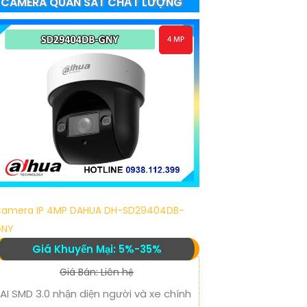
CAMERA QUAN SÁT CHẤT LƯỢNG
amera IP 4MP DAHUA DH-SD29404DB-
GNY
Giá Khuyến Mại: 5%-35%
Giá Bán: Liên hệ
AI SMD 3.0 nhận diện người và xe chính