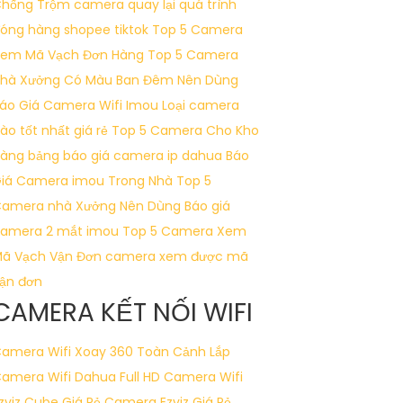
hống Trộm
camera quay lại quá trình
óng hàng shopee tiktok
Top 5 Camera
em Mã Vạch Đơn Hàng
Top 5 Camera
hà Xưởng Có Màu Ban Đêm Nên Dùng
áo Giá Camera Wifi Imou
Loại camera
ào tốt nhất giá rẻ
Top 5 Camera Cho Kho
àng
bảng báo giá camera ip dahua
Báo
iá Camera imou Trong Nhà
Top 5
amera nhà Xưởng Nên Dùng
Báo giá
amera 2 mắt imou
Top 5 Camera Xem
ã Vạch Vận Đơn
camera xem được mã
ận đơn
CAMERA KẾT NỐI WIFI
amera Wifi Xoay 360 Toàn Cảnh
Lắp
amera Wifi Dahua Full HD
Camera Wifi
zviz Cube Giá Rẻ
Camera Ezviz Giá Rẻ