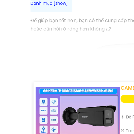
Để giúp bạn tốt hơn, bạn có thể cung cấp t
hoặc cần hỏi rõ ràng hơn không ạ?
CAME
🔆 Độ 
⚒ Tran