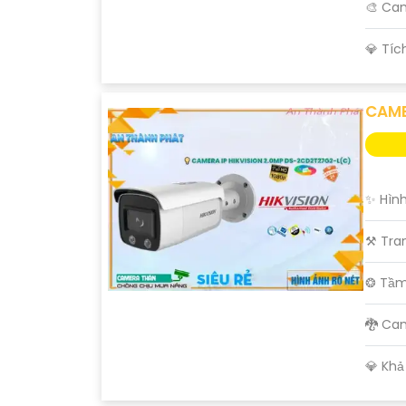
🎨 Ca
️💎 Tí
CAME
✨ Hình
⚒ Tran
❂ Tầm
🐉️ C
️💎 Kh