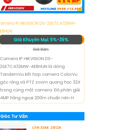
amera IP HIKVISION DS-2SE7C432MW-
EBHUN
Giá Khuyến Mại: 5%-35%
Giá Bán:
Camera IP HIKVISION DS-
2SE7C432MW-AEBHUN là dòng
TandemVu kết hợp camera ColorVu
góc rộng và PTZ zoom quang học 32X
trong cùng một camera. Độ phân giải
4MP hồng ngoại 200m chuẩn nén H
Góc Tư Vấn
LẦN XEM: 28126