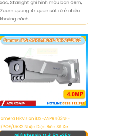
xác, Starlight ghi hình màu ban đêm,
Zoom quang 4x quan sát rõ ở nhiều
khoảng cách
amera HikVision iDS-ANPR403NF-
I/POE/0832 Nhận Diện Biển Số Xe
Giá Khuyến Mại: 5%-35%