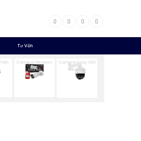
Facebook
Twitter
Instagram
Dribbble
Tư Vấn
Thân
Camera Hikvision
Camera Xoay 360
n
Giá Rẻ
Hikvision