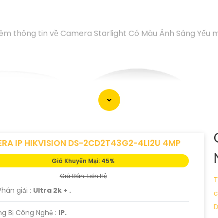
hêm thông tin về Camera Starlight Có Màu Ánh Sáng Yếu m
RA IP HIKVISION DS-2CD2T43G2-4LI2U 4MP
Giá Khuyến Mại: 45%
Giá Bán: Liên Hệ
T
Phân giải :
Ultra 2k + .
c
D
g Bị Công Nghệ :
IP.