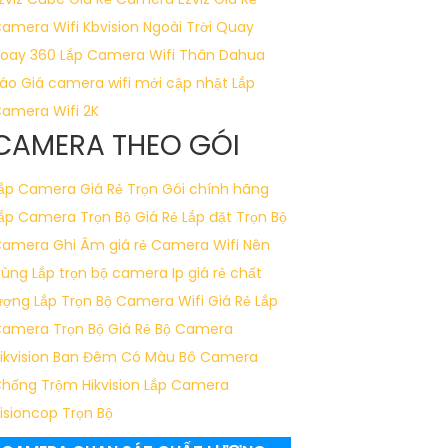
amera Wifi Kbvision Ngoài Trời Quay
oay 360
Lắp Camera Wifi Thân Dahua
áo Giá camera wifi mới cập nhật
Lắp
amera Wifi 2K
CAMERA THEO GÓI
ắp Camera Giá Rẻ Trọn Gói chính hãng
ắp Camera Trọn Bộ Giá Rẻ
Lắp đặt Trọn Bộ
amera Ghi Âm giá rẻ
Camera Wifi Nên
Dùng
Lắp trọn bộ camera Ip giá rẻ chất
ượng
Lắp Trọn Bộ Camera Wifi Giá Rẻ
Lắp
amera Trọn Bộ Giá Rẻ
Bộ Camera
ikvision Ban Đêm Có Màu
Bô Camera
hống Trộm Hikvision
Lắp Camera
isioncop Trọn Bộ