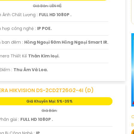
Giá Bán: LIÊN HỆ
h Ành Chất Lượng :
FULL HD 1080P .
h hợp công nghệ :
IP POE.
 ban đêm :
Hồng Ngoại 60m Hồng Ngoại Smart IR.
mera Thiết Kế
Thân Kim loại.
 Điểm :
Thu Âm Và Loa.
RA HIKVISION DS-2CD2T26G2-4I (D)
Giá Khuyến Mại: 5%-35%
Giá Bán:
C
Phân giải :
FULL HD 1080P .
B
g Bị Công Nghệ :
IP.