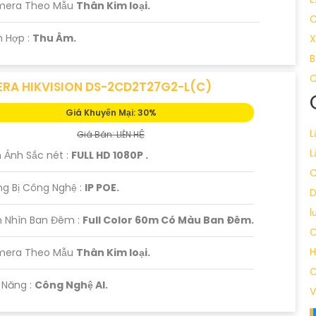
mera Theo Mẫu
Thân Kim loại.
C
ch Hợp :
Thu Âm.
X
B
C
RA HIKVISION DS-2CD2T27G2-L(C)
Giá Khuyến Mại: 30%
L
Giá Bán: LIÊN HỆ
L
 Ảnh Sắc nét :
FULL HD 1080P .
C
g Bị Công Nghệ :
IP POE.
l
 Nhìn Ban Đêm :
Full Color 60m Có Màu Ban Ðêm.
C
H
amera Theo Mẫu
Thân Kim loại.
C
ả Năng :
Công Nghệ AI.
V