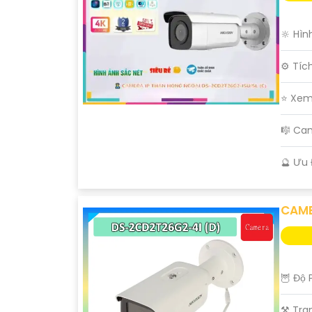
🔆 Hìn
⚙ Tíc
⭐ Xem
🎼️ Ca
️🔮 Ưu
CAME
🦉 Độ 
⚒ Tran