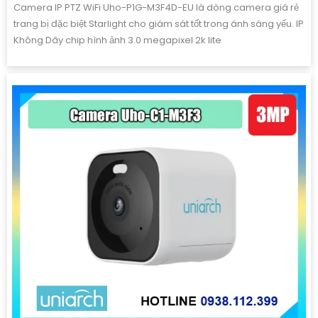
Camera IP PTZ WiFi Uho-P1G-M3F4D-EU là dòng camera giá rẻ
trang bị đặc biệt Starlight cho giám sát tốt trong ánh sáng yếu. IP
Không Dây chip hình ảnh 3.0 megapixel 2k lite