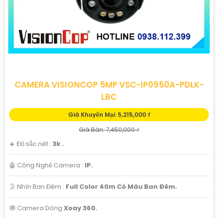
CAMERA VISIONCOP 5MP VSC-IP0950A-PDLK-
LBC
Giá Khuyến Mại: 5,215,000 ₫
Giá Bán: 7,450,000 ₫
☀️ Độ sắc nét :
3k .
🤖️ Công Nghệ Camera :
IP.
🌛 Nhìn Ban Đêm :
Full Color 40m Có Màu Ban Ðêm.
🕸️ Camera Dòng
Xoay 360.