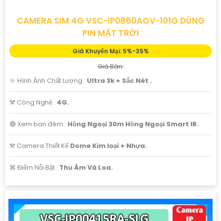
CAMERA SIM 4G VSC-IP0860AOV-101G DÙNG
PIN MẶT TRỜI
Giá Khuyến Mại: 5%-35%
Giá Bán:
🔆 Hình Ành Chất Lượng :
Ultra 3k + Sắc Nét .
⚒ Công Nghệ :
4G.
🔴 Xem ban đêm :
Hồng Ngoại 30m Hồng Ngoại Smart IR.
⚒ Camera Thiết Kế
Dome Kim loại + Nhựa.
️⌘ Điểm Nỗi Bật :
Thu Âm Và Loa.