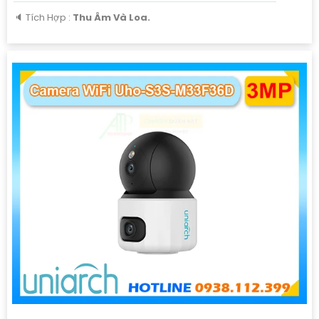
️🔈 Tích Hợp :
Thu Âm Và Loa.