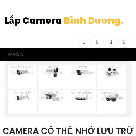
Lắp Camera
Bình Dương.
Facebook
Twitter
Instagram
Drib
MENU
Camera Quan
Camera
Camera
Camera Wifi
Sát Visioncop
Visioncop Al
Visioncop Ban
Visioncop
Đêm Có Màu
Camera IP
Camera Full
Camera Đếm
Camera Công
Visioncop
Color Không Cần
Người Dahua
Nghệ Starlight
Đèn VisionCop
CAMERA CÓ THẺ NHỚ LƯU TRỮ