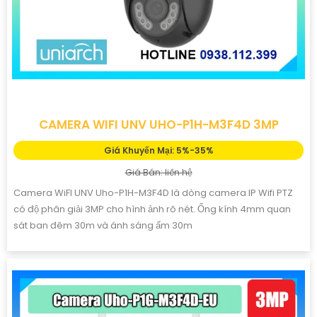
CAMERA WIFI UNV UHO-P1H-M3F4D 3MP
Giá Khuyến Mại: 5%-35%
Giá Bán: liên hệ
Camera WiFI UNV Uho-P1H-M3F4D là dòng camera IP Wifi PTZ
có độ phân giải 3MP cho hình ảnh rõ nét. Ống kính 4mm quan
sát ban đêm 30m và ánh sáng ấm 30m