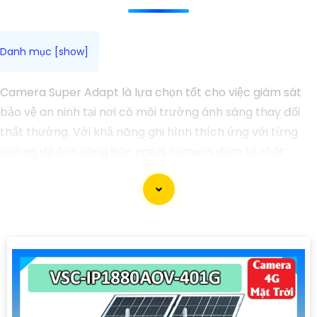
Camera Super Adapt là lựa chọn tốt cho việc giám sát
bảo vệ an ninh tại nơi có môi trường ánh sáng thay đổi
thất thường. Với khả năng ghi hình thích ứng với từng
cường độ ánh sáng bên ngoài camera đem lại chất
lượng hình ảnh sắc nét cho bạn trải nghiệm tuyệt vời
nhất