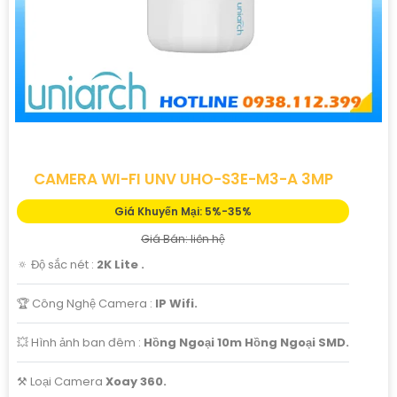
CAMERA WI-FI UNV UHO-S3E-M3-A 3MP
Giá Khuyến Mại: 5%-35%
Giá Bán: liên hệ
🔅 Độ sắc nét :
2K Lite .
🏆 Công Nghệ Camera :
IP Wifi.
💥 Hình ảnh ban đêm :
Hồng Ngoại 10m Hồng Ngoại SMD.
⚒ Loại Camera
Xoay 360.