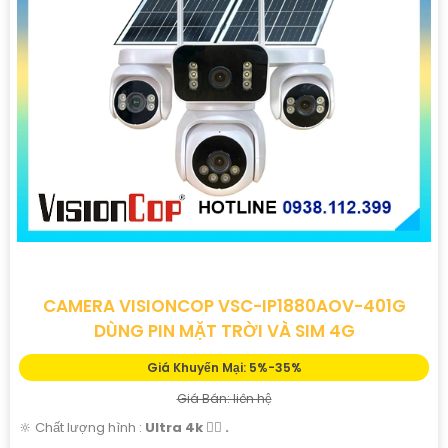
'
CAMERA VISIONCOP VSC-IP1880AOV-401G
DÙNG PIN MẶT TRỜI VÀ SIM 4G
Giá Khuyến Mại: 5%-35%
Giá Bán: liên hệ
🔆 Chất lượng hình :
Ultra 4k 👍🏾 .