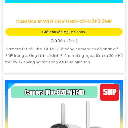
CAMERA IP WIFI UNV UHO-C1-M3F3 3MP
Giá Khuyến Mại: 5%-35%
Giá Bán: liên hệ
Camera IP UNV Uho-C1-M3F3 là dòng camera có độ phân giải
3MP trang bị Ống kính cố định 3. 6mm hồng ngoại tầm xa 30m Hỗ
trợ DWDR chống ngược sáng cải thiện hình ảnh