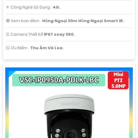
⚜️ Công Nghệ Sử Dụng :
4G.
🔴 Xem ban đêm :
Hồng Ngoại 30m Hồng Ngoại Smart IR.
♊ Camera Thiết Kế
IP67 xoay 360.
️🆑 Ưu Điểm :
Thu Âm Và Loa.