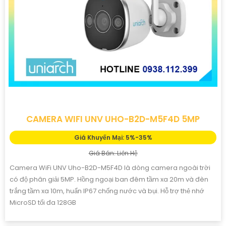
CAMERA WIFI UNV UHO-B2D-M5F4D 5MP
Giá Khuyến Mại: 5%-35%
Giá Bán: Liên Hệ
Camera WiFi UNV Uho-B2D-M5F4D là dòng camera ngoài trời
có độ phân giải 5MP. Hồng ngoại ban đêm tầm xa 20m và đèn
trắng tầm xa 10m, huẩn IP67 chống nước và bụi. Hỗ trợ thẻ nhớ
MicroSD tối đa 128GB