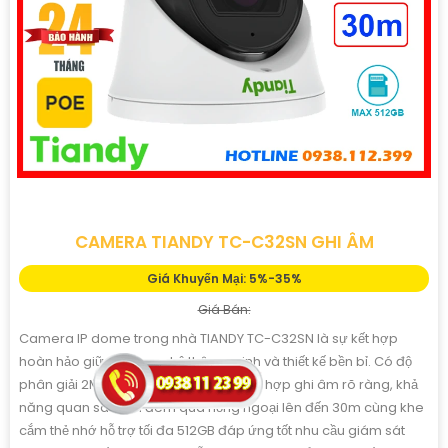
CAMERA TIANDY TC-C32SN GHI ÂM
Giá Khuyến Mại: 5%-35%
Giá Bán:
Camera IP dome trong nhà TIANDY TC-C32SN là sự kết hợp
hoàn hảo giữa công nghệ thông minh và thiết kế bền bỉ. Có độ
phân giải 2MP Full HD 1080P, micro tích hợp ghi âm rõ ràng, khả
năng quan sát ban đêm qua hồng ngoại lên đến 30m cùng khe
cắm thẻ nhớ hỗ trợ tối đa 512GB đáp ứng tốt nhu cầu giám sát