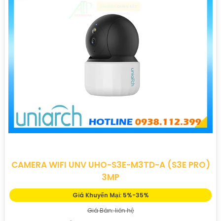
CAMERA WIFI UNV UHO-S3E-M3TD-A (S3E PRO)
3MP
Giá Khuyến Mại: 5%-35%
Giá Bán: liên hệ