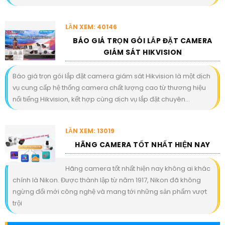
LẦN XEM: 40146
BÁO GIÁ TRỌN GÓI LẮP ĐẶT CAMERA
GIÁM SÁT HIKVISION
Báo giá trọn gói lắp đặt camera giám sát Hikvision là một dịch
vụ cung cấp hệ thống camera chất lượng cao từ thương hiệu
nổi tiếng Hikvision, kết hợp cùng dịch vụ lắp đặt chuyên...
LẦN XEM: 13019
HÃNG CAMERA TỐT NHẤT HIỆN NAY
Hãng camera tốt nhất hiện nay không ai khác
chính là Nikon. Được thành lập từ năm 1917, Nikon đã không
ngừng đổi mới công nghệ và mang tới những sản phẩm vượt
trội