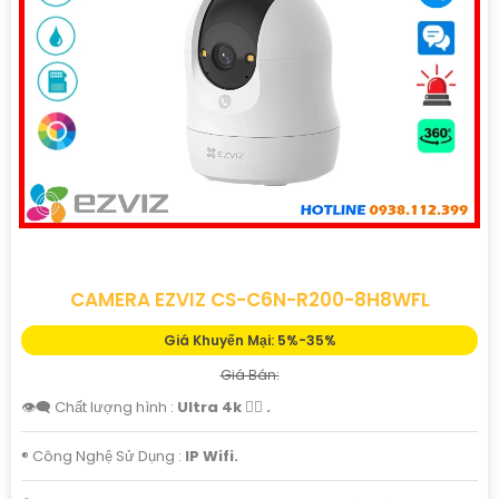
CAMERA EZVIZ CS-C6N-R200-8H8WFL
Giá Khuyến Mại: 5%-35%
Giá Bán:
👁️‍🗨 Chất lượng hình :
Ultra 4k 👍🏾 .
®️ Công Nghệ Sử Dụng :
IP Wifi.