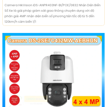
Camera HikVision iDS-ANPR403NF-BI/POE/0832 Nhận Diện Biển
Số Xe là giải pháp giám sát giao thông chuyên dụng với độ
phân giải 4MP nhận diện biển số phương tiện tốc độ từ 5 đến
120km/h cảm biến 1/1