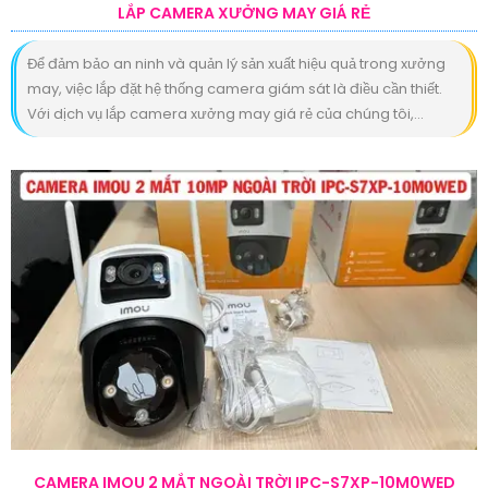
LẮP CAMERA XƯỞNG MAY GIÁ RẺ
Để đảm bảo an ninh và quản lý sản xuất hiệu quả trong xưởng
may, việc lắp đặt hệ thống camera giám sát là điều cần thiết.
Với dịch vụ lắp camera xưởng may giá rẻ của chúng tôi,...
CAMERA IMOU 2 MẮT NGOÀI TRỜI IPC-S7XP-10M0WED