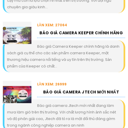
cậy mà còn là lựa chọn rẻ nhất trên thị trường. Với đội ngũ
chuyên gia giàu kinh...
LẦN XEM: 27064
BÁO GIÁ CAMERA KEEPER CHÍNH HÃNG
Báo giá Camera Keeper chính hãng là danh
sách giá cụ thể cho các sản phẩm camera Keeper, một
thương hiệu camera nổi tiếng và uy tín trên thị trường. Sản
phẩm của Keeper có chất...
LẦN XEM: 26999
BÁO GIÁ CAMERA JTECH MỚI NHẤT
Báo giá camera Jtech mới nhất đang làm
mưa làm gió trên thị trường. Với chất lượng hình ảnh sắc nét
và độ phân giải cao, Jtech đã tỏ ra là một đối thủ đáng gờm
trong ngành công nghiệp camera an ninh