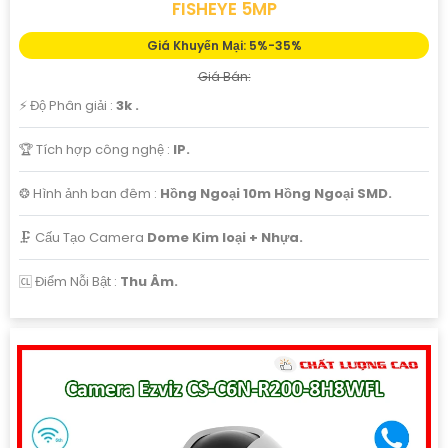
FISHEYE 5MP
Giá Khuyến Mại: 5%-35%
Giá Bán:
️⚡ Độ Phân giải :
3k .
🏆 Tích hợp công nghệ :
IP.
❂ Hình ảnh ban đêm :
Hồng Ngoại 10m Hồng Ngoại SMD.
🗜️ Cấu Tạo Camera
Dome Kim loại + Nhựa.
️🆑 Điểm Nỗi Bật :
Thu Âm.