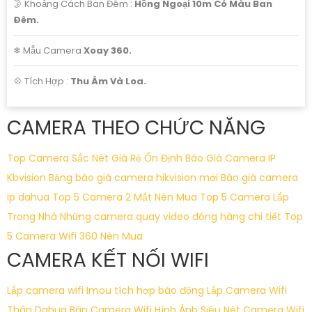
🌛 Khoảng Cách Ban Đêm :
Hồng Ngoại 10m Có Màu Ban
Ðêm.
❄ Mẫu Camera
Xoay 360.
️💠 Tích Hợp :
Thu Âm Và Loa.
CAMERA THEO CHỨC NĂNG
Top Camera Sắc Nét Giá Rẻ Ổn Định
Báo Giá Camera IP
Kbvision
Bảng báo giá camera hikvision mới
Báo giá camera
ip dahua
Top 5 Camera 2 Mắt Nên Mua
Top 5 Camera Lắp
Trong Nhà
Những camera quay video đóng hàng chi tiết
Top
5 Camera Wifi 360 Nên Mua
CAMERA KẾT NỐI WIFI
Lắp camera wifi Imou tích hợp báo động
Lắp Camera Wifi
Thân Dahua
Bán Camera Wifi Hình Ảnh Siêu Nét
Camera Wifi