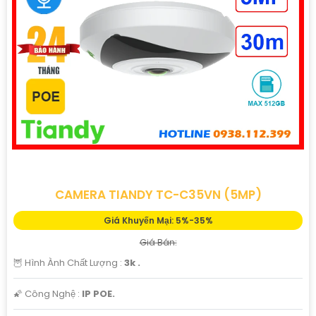
'
CAMERA TIANDY TC-C35VN (5MP)
Giá Khuyến Mại: 5%-35%
Giá Bán:
🦉 Hình Ành Chất Lượng :
3k .
🌠 Công Nghệ :
IP POE.