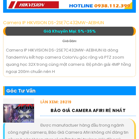
Camera IP HIKVISION DS-2SE7C432MW-AEBHUN
Giá Khuyến Mại: 5%-35%
Giá Bán:
Camera IP HIKVISION DS-2SE7C432MW-AEBHUN là dòng
TandemVu kết hợp camera ColorVu góc rộng và PTZ zoom
quang học 32X trong cùng một camera. Độ phân giải 4MP hồng
ngoại 200m chuẩn nén H
Góc Tư Vấn
LẦN XEM: 28219
BÁO GIÁ CAMERA AFIRI RẺ NHẤT
Được manufactuer hàng đầu trong ngành
công nghệ camera, Báo Giá Camera Afiri không chỉ đáng tin