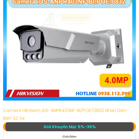
Camera HikVision iDS-ANPR403NF-BI/POE/0832 Nhận Diện
Biển Số Xe
Giá Khuyến Mại: 5%-35%
Giá Bán: