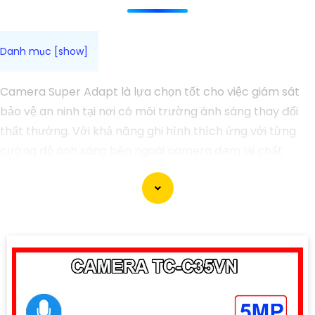
Camera Super Adapt là lựa chọn tốt cho việc giám sát
bảo vệ an ninh tại nơi có môi trường ánh sáng thay đổi
thất thường. Với khả năng ghi hình thích ứng với từng
cường độ ánh sáng bên ngoài camera đem lại chất
lượng hình ảnh sắc nét cho bạn trải nghiệm tuyệt vời
nhất