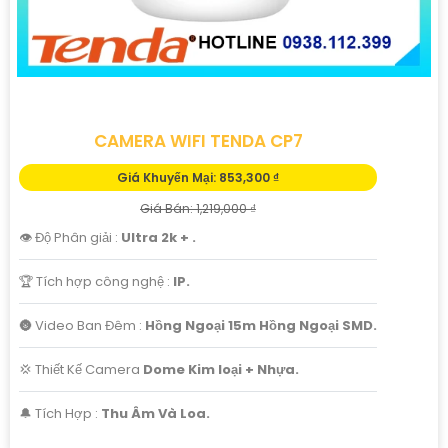
CAMERA WIFI TENDA CP7
Giá Khuyến Mại: 853,300 ₫
Giá Bán: 1,219,000 ₫
👁 Độ Phân giải :
Ultra 2k + .
🏆 Tích hợp công nghệ :
IP.
🌚 Video Ban Đêm :
Hồng Ngoại 15m Hồng Ngoại SMD.
💢 Thiết Kế Camera
Dome Kim loại + Nhựa.
️🔔 Tích Hợp :
Thu Âm Và Loa.