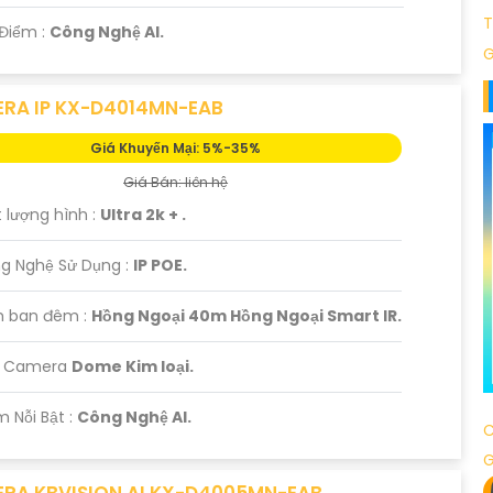
T
 Điểm :
Công Nghệ AI.
G
RA IP KX-D4014MN-EAB
Giá Khuyến Mại: 5%-35%
Giá Bán: liên hệ
t lượng hình :
Ultra 2k + .
g Nghệ Sử Dụng :
IP POE.
 ban đêm :
Hồng Ngoại 40m Hồng Ngoại Smart IR.
ại Camera
Dome Kim loại.
m Nỗi Bật :
Công Nghệ AI.
C
RA KBVISION AI KX-D4005MN-EAB