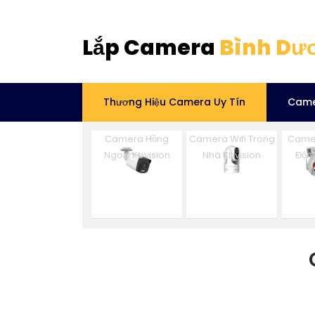
Lắp Camera
Bình Dư
Thương Hiệu Camera Uy Tín
Came
Camera Hồng
Camera Wifi Trong
Came
Ngoại Kbvision
Nhà Kbvision
Động