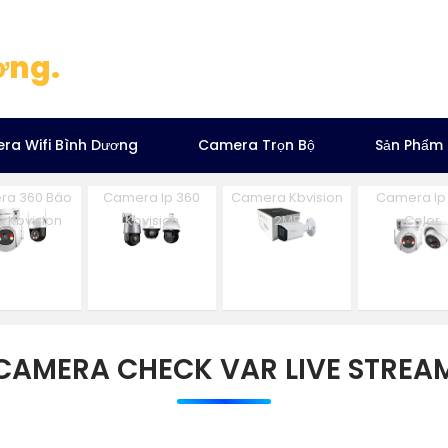
ơng.
ra Wifi Bình Dương
Camera Trọn Bộ
Sản Phẩm
ra 360 Báo
Camera Ip 360
Camera Kbvision
Camera Ip 
 Kbvision
Kbvision
2MP
Color
CAMERA CHECK VAR LIVE STREA