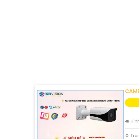
CAME
👁 Hìn
⚙ Tran