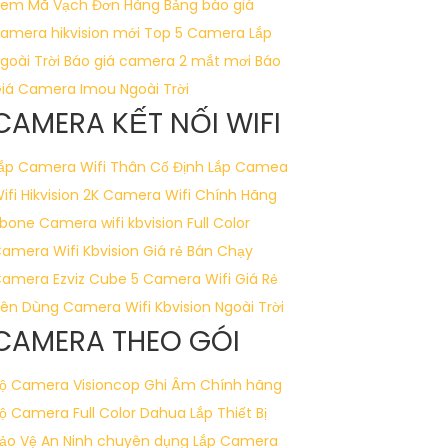
em Mã Vạch Đơn Hàng
Bảng báo giá
amera hikvision mới
Top 5 Camera Lắp
goài Trời
Báo giá camera 2 mắt mơi
Báo
iá Camera Imou Ngoài Trời
CAMERA KẾT NỐI WIFI
ắp Camera Wifi Thân Cố Định
Lắp Camea
ifi Hikvision 2K
Camera Wifi Chính Hãng
bone
Camera wifi kbvision Full Color
amera Wifi Kbvision Giá rẻ Bán Chạy
amera Ezviz Cube
5 Camera Wifi Giá Rẻ
ên Dùng
Camera Wifi Kbvision Ngoài Trời
CAMERA THEO GÓI
ộ Camera Visioncop Ghi Âm Chính hãng
ộ Camera Full Color Dahua
Lắp Thiết Bị
ảo Vệ An Ninh chuyên dụng
Lắp Camera