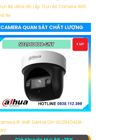
rọn Bộ Ultra HD
Lắp Trọn Bộ Camera Wifi
iá Rẻ
CAMERA QUAN SÁT CHẤT LƯỢNG
amera IP 4MP DAHUA DH-SD29404DB-
GNY
Giá Khuyến Mại: 5%-35%