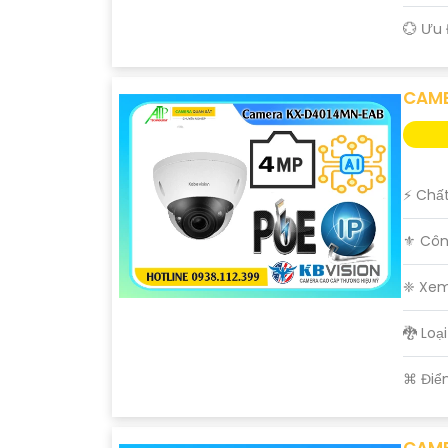
️💮 Ưu
CAME
️⚡ Chấ
⚜️ Côn
❈ Xem
🐉️ Lo
️⌘ Điể
CAME