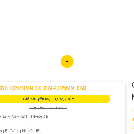
RA KBVISION KX-DAI4005MN-EAB
Giá Khuyến Mại: 11,913,200 ₫
Giá Bán: 18,328,000 ₫
T
h Ảnh Sắc nét :
Ultra 2k .
g
C
g Bị Công Nghệ :
IP.