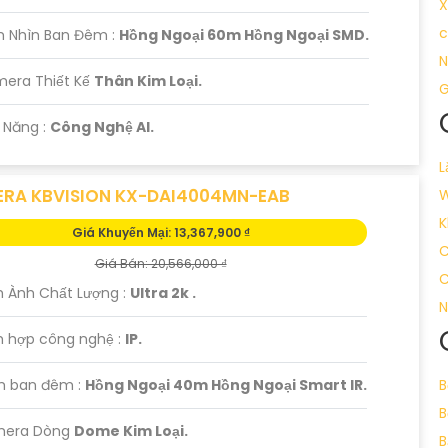
X
c
m Nhìn Ban Đêm :
Hồng Ngoại 60m Hồng Ngoại SMD.
N
mera Thiết Kế
Thân Kim Loại.
G
ả Năng :
Công Nghệ AI.
L
RA KBVISION KX-DAI4004MN-EAB
W
K
Giá Khuyến Mại: 13,367,900 ₫
C
Giá Bán: 20,566,000 ₫
C
h Ành Chất Lượng :
Ultra 2k .
N
h hợp công nghệ :
IP.
m ban đêm :
Hồng Ngoại 40m Hồng Ngoại Smart IR.
B
B
mera Dòng
Dome Kim Loại.
B