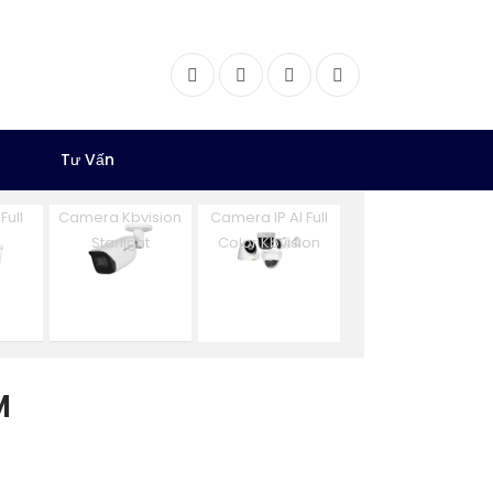
Facebook
Twitter
Instagram
Dribbble
Tư Vấn
Full
Camera Kbvision
Camera IP AI Full
Starlight
Color Kbvision
M