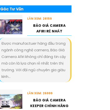
Góc Tư Vấn
LẦN XEM: 28159
BÁO GIÁ CAMERA
AFIRI RẺ NHẤT
Được manufactuer hàng đầu trong
ngành công nghệ camera, Báo Giá
Camera Afiri không chỉ đáng tin cậy
mà còn là lựa chọn rẻ nhất trên thị
trường. Với đội ngũ chuyên gia giàu
kinh...
LẦN XEM: 26999
BÁO GIÁ CAMERA
KEEPER CHÍNH HÃNG