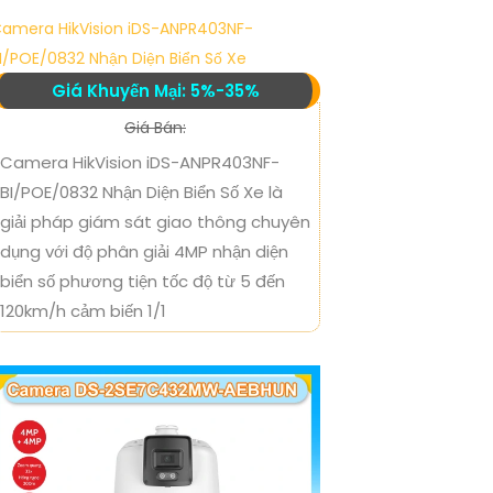
amera HikVision iDS-ANPR403NF-
I/POE/0832 Nhận Diện Biển Số Xe
Giá Khuyến Mại: 5%-35%
Giá Bán:
Camera HikVision iDS-ANPR403NF-
BI/POE/0832 Nhận Diện Biển Số Xe là
giải pháp giám sát giao thông chuyên
dụng với độ phân giải 4MP nhận diện
biển số phương tiện tốc độ từ 5 đến
120km/h cảm biến 1/1