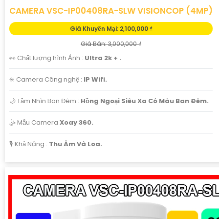
CAMERA VSC-IP00408RA-SLW VISIONCOP (4MP)
Giá Khuyến Mại: 2,100,000 ₫
Giá Bán: 3,000,000 ₫
👀 Chất lượng hình Ảnh :
Ultra 2k + .
✳️ Camera Công nghệ :
IP Wifi.
🌙 Tầm Nhìn Ban Đêm :
Hồng Ngoại Siêu Xa Có Màu Ban Ðêm.
🤹 Mẫu Camera
Xoay 360.
️🎙 Khả Năng :
Thu Âm Và Loa.