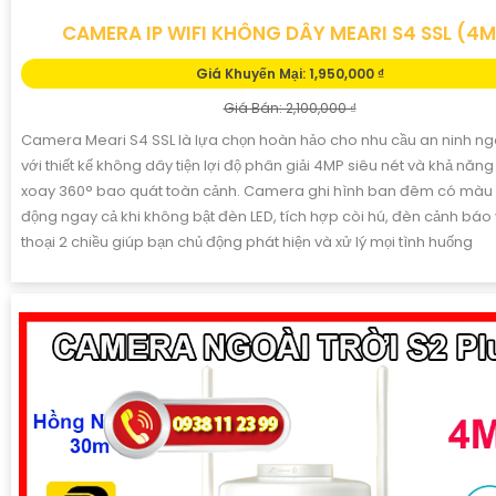
CAMERA IP WIFI KHÔNG DÂY MEARI S4 SSL (4M
Giá Khuyến Mại: 1,950,000 ₫
Giá Bán: 2,100,000 ₫
Camera Meari S4 SSL là lựa chọn hoàn hảo cho nhu cầu an ninh ngoà
với thiết kế không dây tiện lợi độ phân giải 4MP siêu nét và khả năn
xoay 360° bao quát toàn cảnh. Camera ghi hình ban đêm có màu
động ngay cả khi không bật đèn LED, tích hợp còi hú, đèn cảnh bá
thoại 2 chiều giúp bạn chủ động phát hiện và xử lý mọi tình huống