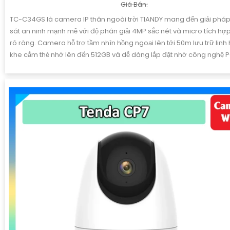
Giá Bán:
TC-C34GS là camera IP thân ngoài trời TIANDY mang đến giải phá
sát an ninh mạnh mẽ với độ phân giải 4MP sắc nét và micro tích hợ
rõ ràng. Camera hỗ trợ tầm nhìn hồng ngoại lên tới 50m lưu trữ linh 
khe cắm thẻ nhớ lên đến 512GB và dễ dàng lắp đặt nhờ công nghệ 