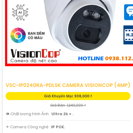
VSC-IP0240RA-PDLSK CAMERA VISIONCOP (4MP)
Giá Khuyến Mại: 938,000 ₫
Giá Bán: 1,340,000 ₫
👁 Chất lượng hình Ảnh :
Ultra 2k + .
⚜️ Camera Công nghệ :
IP POE.