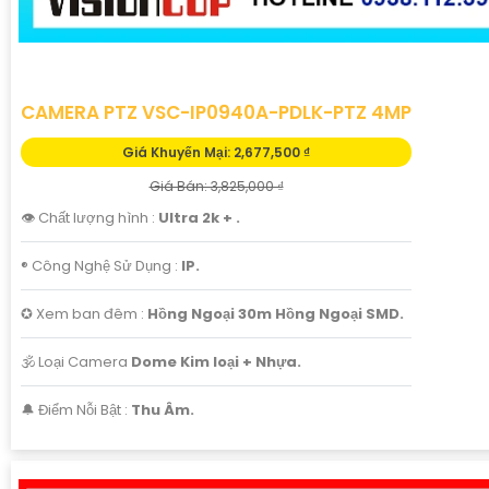
CAMERA PTZ VSC-IP0940A-PDLK-PTZ 4MP
Giá Khuyến Mại: 2,677,500 ₫
Giá Bán: 3,825,000 ₫
👁 Chất lượng hình :
Ultra 2k + .
®️ Công Nghệ Sử Dụng :
IP.
✪ Xem ban đêm :
Hồng Ngoại 30m Hồng Ngoại SMD.
🕉️ Loại Camera
Dome Kim loại + Nhựa.
️🔔 Điểm Nỗi Bật :
Thu Âm.