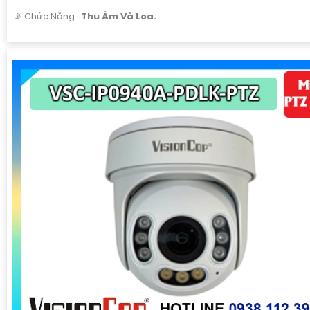
️📡 Chức Năng :
Thu Âm Và Loa.