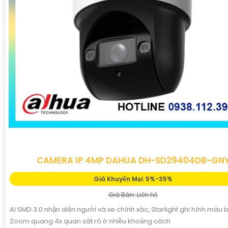
CAMERA IP 4MP DAHUA DH-SD29404DB-GN
Giá Khuyến Mại: 5%-35%
Giá Bán: Liên hệ
AI SMD 3.0 nhận diện người và xe chính xác, Starlight ghi hình màu
Zoom quang 4x quan sát rõ ở nhiều khoảng cách