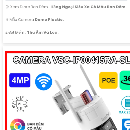
🌛 Xem Được Ban Đêm :
Hồng Ngoại Siêu Xa Có Màu Ban Ðêm.
❄ Mẫu Camera
Dome Plastic.
️₤ Đặt Điểm :
Thu Âm Và Loa.