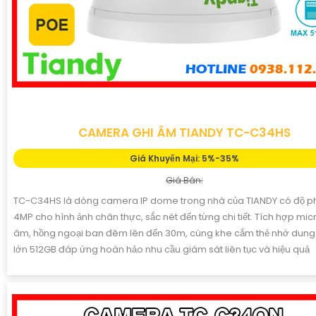
CAMERA GHI ÂM TIANDY TC-C34HS
Giá Khuyến Mại: 5%-35%
Giá Bán:
TC-C34HS là dòng camera IP dome trong nhà của TIANDY có độ ph
4MP cho hình ảnh chân thực, sắc nét đến từng chi tiết. Tích hợp mic
âm, hồng ngoại ban đêm lên đến 30m, cùng khe cắm thẻ nhớ dung
lớn 512GB đáp ứng hoàn hảo nhu cầu giám sát liên tục và hiệu quả