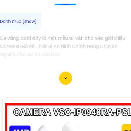
Dạ vâng, dưới đây là một mẫu tư vấn cho việc giới thiệu
Camera Giá Rẻ Thiết Bị An Ninh Chính Hãng Chuyên
Nghiệp cho dự án của bạn:
Camera Giá Rẻ Thiết Bị An Ninh Chính Hãng Chuyên
Nghiệp cho Dự Án
Chào quý khách hàng,
Chúng tôi xin giới thiệu đến quý khách hàng dòng sản
phẩm Camera Giá Rẻ Thiết Bị An Ninh Chính Hãng
Chuyên Nghiệp, đáp ứng nhu cầu an ninh và giám sát cho
dự án của quý khách một cách hiệu quả, tin cậy và tiết
kiệm.