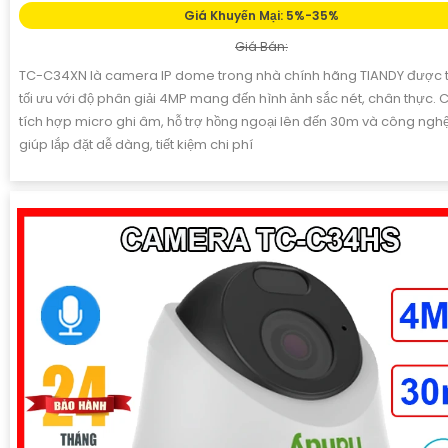
Giá Khuyến Mại: 5%-35%
Giá Bán:
TC-C34XN là camera IP dome trong nhà chính hãng TIANDY được th
tối ưu với độ phân giải 4MP mang đến hình ảnh sắc nét, chân thực.
tích hợp micro ghi âm, hỗ trợ hồng ngoại lên đến 30m và công ngh
giúp lắp đặt dễ dàng, tiết kiệm chi phí