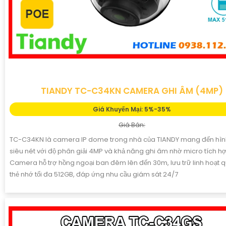
TIANDY TC-C34KN CAMERA GHI ÂM (4MP)
Giá Khuyến Mại: 5%-35%
Giá Bán:
TC-C34KN là camera IP dome trong nhà của TIANDY mang đến hìn
siêu nét với độ phân giải 4MP và khả năng ghi âm nhờ micro tích hợ
Camera hỗ trợ hồng ngoại ban đêm lên đến 30m, lưu trữ linh hoạt 
thẻ nhớ tối đa 512GB, đáp ứng nhu cầu giám sát 24/7