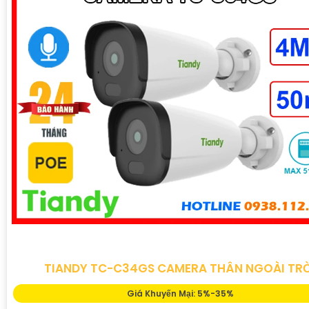
TIANDY TC-C34GS CAMERA THÂN NGOÀI TR
Giá Khuyến Mại: 5%-35%