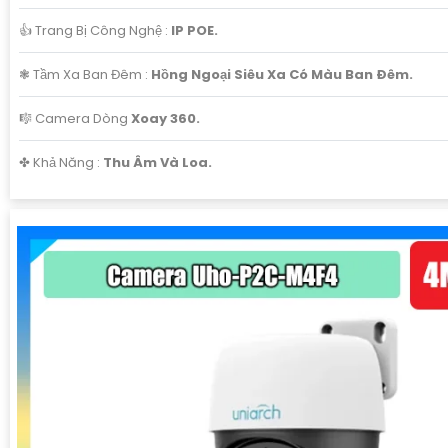
👍 Trang Bị Công Nghệ :
IP POE.
❃ Tầm Xa Ban Đêm :
Hồng Ngoại Siêu Xa Có Màu Ban Ðêm.
🎼️ Camera Dòng
Xoay 360.
️✤ Khả Năng :
Thu Âm Và Loa.