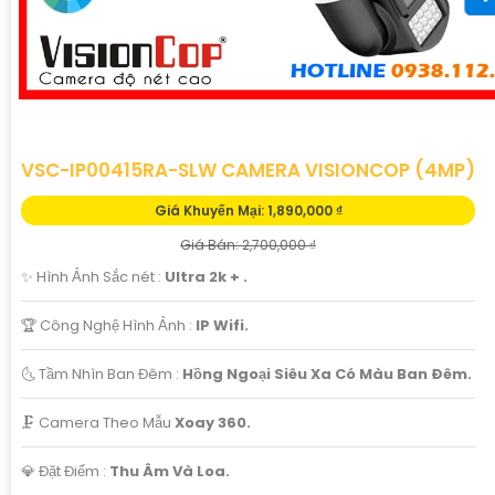
VSC-IP00415RA-SLW CAMERA VISIONCOP (4MP)
Giá Khuyến Mại: 1,890,000 ₫
Giá Bán: 2,700,000 ₫
✨ Hình Ảnh Sắc nét :
Ultra 2k + .
🏆 Công Nghệ Hình Ảnh :
IP Wifi.
🌜 Tầm Nhìn Ban Đêm :
Hồng Ngoại Siêu Xa Có Màu Ban Ðêm.
🗜️ Camera Theo Mẫu
Xoay 360.
️💎 Đặt Điểm :
Thu Âm Và Loa.