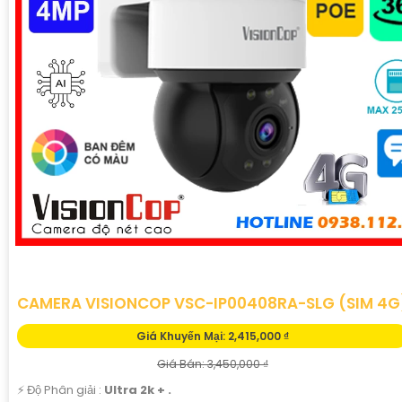
CAMERA VISIONCOP VSC-IP00408RA-SLG (SIM 4G
Giá Khuyến Mại: 2,415,000 ₫
Giá Bán: 3,450,000 ₫
️⚡ Độ Phân giải :
Ultra 2k + .