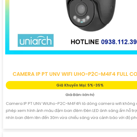
CAMERA IP PT UNV WIFI UHO-P2C-M4F4 FULL C
Giá Khuyến Mại: 5%-35%
Giá Bán: liên hệ
Camera IP PT UNV WiUho-P2C-M4F4Fi là dòng camera wifi không
phép xem hình ảnh màu đậm ban đêm Đèn LED ánh sáng ấm hỗ trợ
nhìn ban đêm lên đến 30m vừa chiếu sáng vừa cảnh báo với độ phâ