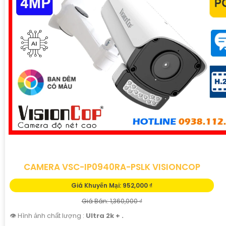
Ưu điểm của dòng sản phẩm:〗
1:
Giá cả hợp lý: Camera
giá rẻ nhưng vẫn
tin tưởng
chất lượng và hiệu suất làm
việc.👩‍🌾
2:
Chất lượng chính hãng: Sản phẩm được chọn
lọc từ các nhà sản xuất uy tín, cam kết chất lượng chính
hãng.
3:
Chuyên nghiệp và tin cậy: Camera được thiết kế
để đáp ứng các yêu cầu an ninh chuyên nghiệp, mang
đến sự an tâm cho dự án của quý khách.
Dịch vụ đi kèm:- Tư vấn, lựa chọn thiết bị phù hợp với
không gian và mục tiêu của dự án.- Lắp đặt, cài đặt và tối
ưu hóa hệ thống camera an ninh.- Hướng dẫn sử dụng và
bảo trì sản phẩm.
Với sự cam kết về chất lượng sản phẩm, giá cả cạnh
CAMERA VSC-IP0940RA-PSLK VISIONCOP
tranh và dịch vụ chăm sóc khách hàng chuyên nghiệp,
Giá Khuyến Mại: 952,000 ₫
chúng tôi mong muốn được hợp tác cùng quý khách
Giá Bán: 1,360,000 ₫
hàng trong dự án này.
👁 Hình ảnh chất lượng :
Ultra 2k + .
Để biết thêm thông tin và nhận được báo giá chi tiết, vui