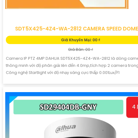
SDT5X425-4Z4-WA-2812 CAMERA SPEED DOME
Giá Khuyến Mại: 00 ₫
Giá Bán: 00 ₫
Camera IP PTZ 4MP DAHUA SDT5X425-4Z4-WA-2812 là dòng came
thông minh với độ phân giải lên đến 4.0mp,tích hợp 2 camera trong
Công nghệ Startlight với độ nhạy sáng cực thấp 0.001Lux/F1