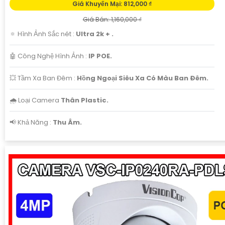
Giá Khuyến Mại: 812,000 ₫
Giá Bán: 1,160,000 ₫
🔅 Hình Ảnh Sắc nét :
Ultra 2k + .
🤖️ Công Nghệ Hình Ảnh :
IP POE.
💥 Tầm Xa Ban Đêm :
Hồng Ngoại Siêu Xa Có Màu Ban Ðêm.
🌧️ Loại Camera
Thân Plastic.
️📢 Khả Năng :
Thu Âm.