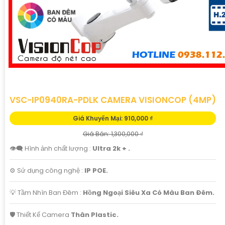
'
VSC-IP0940RA-PDLK CAMERA VISIONCOP (4MP)
Giá Khuyến Mại: 910,000 ₫
Giá Bán: 1,300,000 ₫
👁️‍🗨 Hình ảnh chất lượng :
Ultra 2k + .
⚙ Sử dụng công nghệ :
IP POE.
💡 Tầm Nhìn Ban Đêm :
Hồng Ngoại Siêu Xa Có Màu Ban Ðêm.
🛡 Thiết Kế Camera
Thân Plastic.