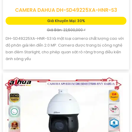
CAMERA DAHUA DH-SD49225XA-HNR-S3
Giá Khuyến Mại: 30%
Giá Bán: 22,500,000 ₫
DH-SD49225XA-HNR-S3 là một loại camera chất lượng cao với
độ phân giải lên đến 2.0 MP. Camera được trang bị công nghệ
ban đêm Starlight, cho phép quan sát rõ ràng trong điều kiện
ánh sáng yếu