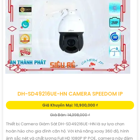
DH-SD49216UE-HN CAMERA SPEEDOM IP
Giá Khuyến Mại: 10,900,000 ₫
Giá Bán: 14,398,000 ₫
Thiết bị Camera Giám Sát DH-SD49216UE-HN là sự lựa chọn
hoàn hảo cho gia đình căn hộ. Với khả năng xoay 360 độ, hình
ảnh sắc nét và chất lượng Full HD 1080P IP POE, camera này đảm