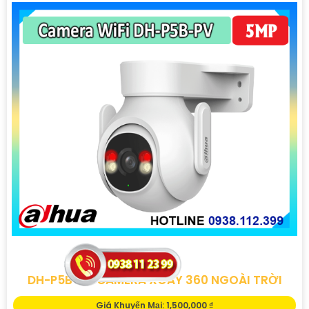
DH-P5B-PV CAMERA XOAY 360 NGOÀI TRỜI
Giá Khuyến Mại: 1,500,000 ₫