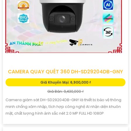
CAMERA QUAY QUÉT 360 DH-SD29204DB-GNY
Giá Khuyến Mại: 6,900,000 ₫
Giá Bán: 9,430,000 ₫
Camera giám sát DH-SD29204DB-GNY là thiết bị bảo vệ thông
minh chống xâm nhập, tích hợp công nghệ AI nhận diện khuôn
mặt, chất lượng hình ảnh sắc nét 2.0 MP FULL HD 1080P