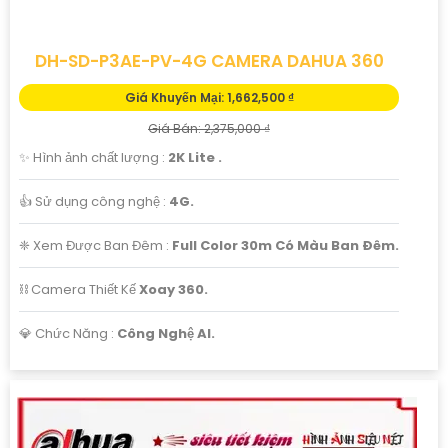
DH-SD-P3AE-PV-4G CAMERA DAHUA 360
Giá Khuyến Mại: 1,662,500 ₫
Giá Bán: 2,375,000 ₫
✨ Hình ảnh chất lượng :
2K Lite .
👍 Sử dụng công nghệ :
4G.
❈ Xem Được Ban Đêm :
Full Color 30m Có Màu Ban Ðêm.
⛓ Camera Thiết Kế
Xoay 360.
️💎 Chức Năng :
Công Nghệ AI.