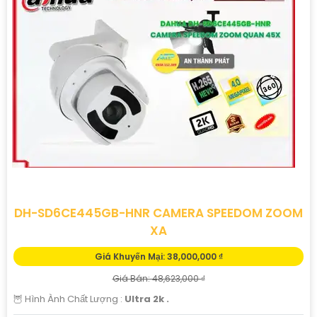
DH-SD6CE445GB-HNR CAMERA SPEEDOM ZOOM
XA
Giá Khuyến Mại: 38,000,000 ₫
Giá Bán: 48,623,000 ₫
🦉 Hình Ành Chất Lượng :
Ultra 2k .