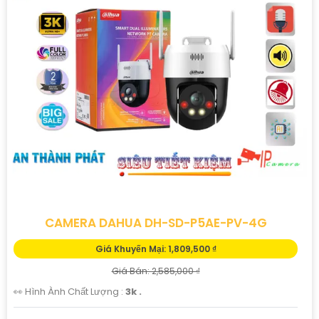
CAMERA DAHUA DH-SD-P5AE-PV-4G
Giá Khuyến Mại: 1,809,500 ₫
Giá Bán: 2,585,000 ₫
👀 Hình Ành Chất Lượng :
3k .