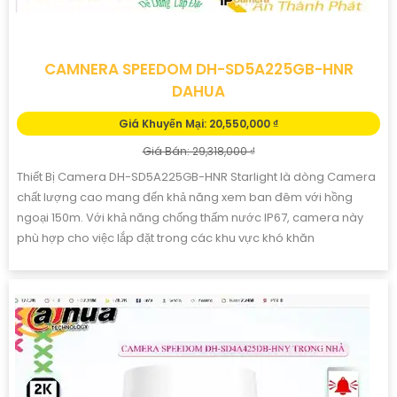
CAMNERA SPEEDOM DH-SD5A225GB-HNR
DAHUA
Giá Khuyến Mại: 20,550,000 ₫
Giá Bán: 29,318,000 ₫
Thiết Bị Camera DH-SD5A225GB-HNR Starlight là dòng Camera
chất lượng cao mang đến khả năng xem ban đêm với hồng
ngoại 150m. Với khả năng chống thấm nước IP67, camera này
phù hợp cho việc lắp đặt trong các khu vực khó khăn