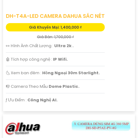
DH-T4A-LED CAMERA DAHUA SẮC NÉT
Giá Khuyến Mại: 1,400,000 ₫
Giá Bán: 1,700,000 ₫
👀 Hình Ành Chất Lượng :
Ultra 2k .
🤖️ Tích hợp công nghệ :
IP Wifi.
🌜 Xem ban đêm :
Hồng Ngoại 30m Starlight.
🎼️ Camera Theo Mẫu
Dome Plastic.
️ƒ Ưu Điểm :
Công Nghệ AI.