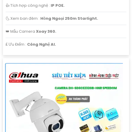
👍 Tích hợp công nghệ :
IP POE.
🌜 Xem ban đêm :
Hồng Ngoại 250m Starlight.
👑 Mẫu Camera
Xoay 360.
️₤ Ưu Điểm :
Công Nghệ AI.