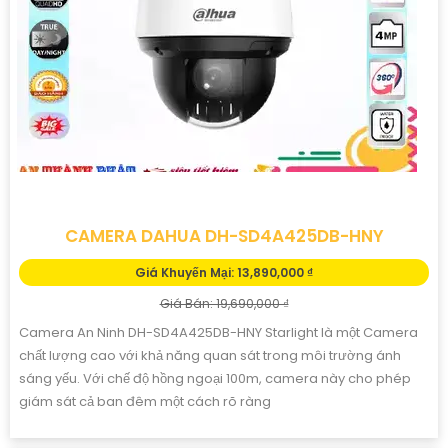
CAMERA DAHUA DH-SD4A425DB-HNY
Giá Khuyến Mại: 13,890,000 ₫
Giá Bán: 19,690,000 ₫
Camera An Ninh DH-SD4A425DB-HNY Starlight là một Camera
chất lượng cao với khả năng quan sát trong môi trường ánh
sáng yếu. Với chế độ hồng ngoại 100m, camera này cho phép
giám sát cả ban đêm một cách rõ ràng