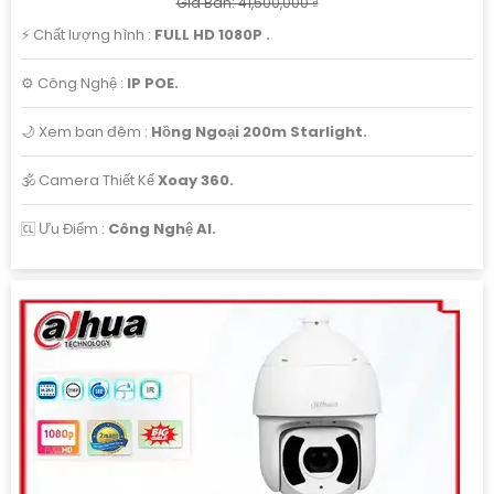
Giá Bán: 41,500,000 ₫
️⚡ Chất lượng hình :
FULL HD 1080P .
⚙ Công Nghệ :
IP POE.
🌙 Xem ban đêm :
Hồng Ngoại 200m Starlight.
🕉️ Camera Thiết Kế
Xoay 360.
️🆑 Ưu Điểm :
Công Nghệ AI.