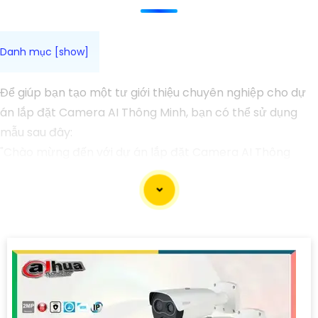
Để giúp bạn tạo một tư giới thiệu chuyên nghiệp cho dự
án lắp đặt Camera AI Thông Minh, bạn có thể sử dụng
mẫu sau đây:
"Chào mừng đến với dự án lắp đặt Camera AI Thông
Minh chuyên nghiệp của chúng tôi!
Chúng tôi là đội ngũ chuyên gia với nhiều năm kinh
nghiệm trong lĩnh vực công nghệ an ninh và Camera AI.
Với sự am hiểu sâu rộng về các công nghệ mới nhất,
chúng tôi cam kết mang đến giải pháp an ninh hiệu quả
và tiên tiến nhất cho dự án của bạn.
Với việc tích hợp công nghệ AI thông minh vào hệ thống
Camera, chúng tôi tự tin việc giám sát và bảo vệ tài sản