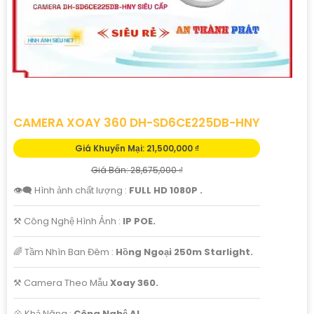
CAMERA XOAY 360 DH-SD6CE225DB-HNY
Giá Khuyến Mại: 21,500,000 ₫
Giá Bán: 28,675,000 ₫
👁️‍🗨 Hình ảnh chất lượng :
FULL HD 1080P .
⚒ Công Nghệ Hình Ảnh :
IP POE.
🌈 Tầm Nhìn Ban Đêm :
Hồng Ngoại 250m Starlight.
⚒ Camera Theo Mẫu
Xoay 360.
️💠 Khả Năng :
Công Nghệ AI.