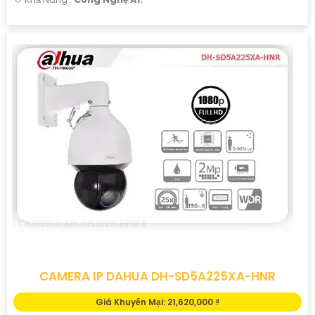
CAMERA IP DAHUA DH-SD5A225XA-HNR
Giá Khuyến Mại: 21,620,000 ₫