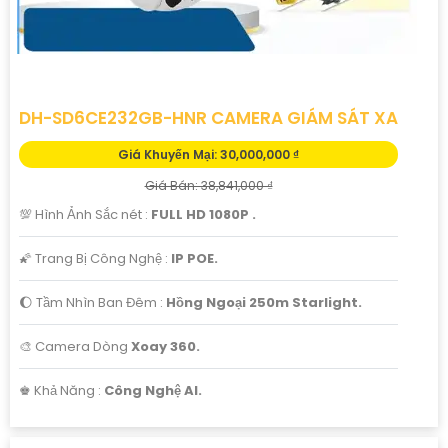
DH-SD6CE232GB-HNR CAMERA GIÁM SÁT XA
Giá Khuyến Mại: 30,000,000 ₫
Giá Bán: 38,841,000 ₫
💯 Hình Ảnh Sắc nét :
FULL HD 1080P .
🌠 Trang Bị Công Nghệ :
IP POE.
🌔 Tầm Nhìn Ban Đêm :
Hồng Ngoại 250m Starlight.
🎨 Camera Dòng
Xoay 360.
️♚ Khả Năng :
Công Nghệ AI.