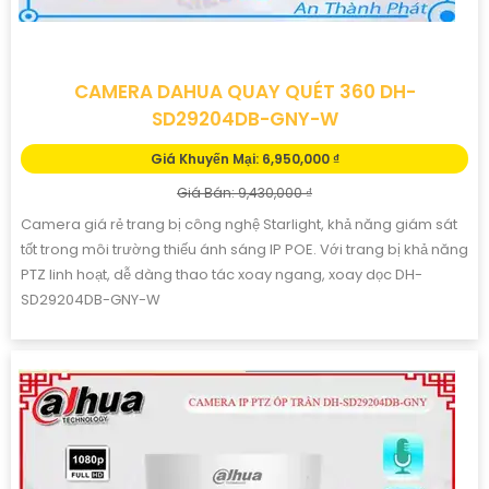
CAMERA DAHUA QUAY QUÉT 360 DH-
SD29204DB-GNY-W
Giá Khuyến Mại: 6,950,000 ₫
Giá Bán: 9,430,000 ₫
Camera giá rẻ trang bị công nghệ Starlight, khả năng giám sát
tốt trong môi trường thiếu ánh sáng IP POE. Với trang bị khả năng
PTZ linh hoạt, dễ dàng thao tác xoay ngang, xoay dọc DH-
SD29204DB-GNY-W