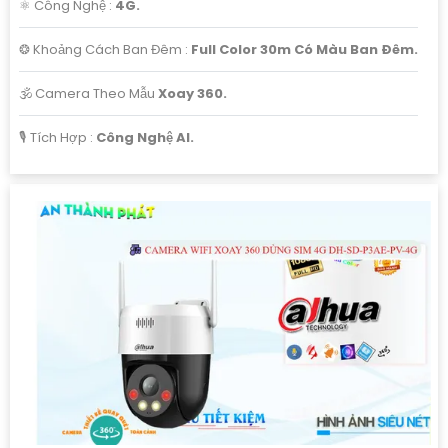
⚛️ Công Nghệ :
4G.
❂ Khoảng Cách Ban Đêm :
Full Color 30m Có Màu Ban Ðêm.
🕉️ Camera Theo Mẫu
Xoay 360.
️🎙 Tích Hợp :
Công Nghệ AI.