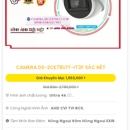
CAMERA DS-2CE78U1T-IT3F SẮC NÉT
Giá Khuyến Mại: 1,950,000 ₫
Giá Bán: 2,780,000 ₫
💯 Hình ảnh chất lượng :
Ultra 4k 👍🏾 .
⚙ Công Nghệ Hình Ảnh :
AHD CVI TVI BCS.
🌚 Tầm Nhìn Ban Đêm :
Hồng Ngoại 60m Hồng Ngoại EXIR.