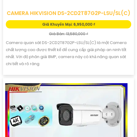
CAMERA HIKVISION DS-2CD2T87G2P-LSU/SL(C)
Giá Khuyến Mại: 6,950,000 ₫
Giá Bán: 13,580,000 ₫
Camera quan sát DS-2CD2T87G2P-LSU/SL(C) là một Camera
chất lượng cao được thiết kế để cung cấp giải pháp an ninh tốt
nhất. Với độ phân giải 8MP, camera này có khả năng quan sát
chi tiết và rõ ràng