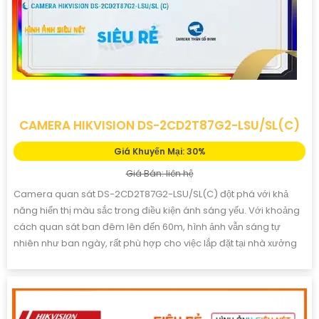
CAMERA HIKVISION DS-2CD2T87G2-LSU/SL(C)
Giá Khuyến Mại: 30%
Giá Bán: liên hệ
Camera quan sát DS-2CD2T87G2-LSU/SL(C) đột phá với khả
năng hiển thị màu sắc trong điều kiện ánh sáng yếu. Với khoảng
cách quan sát ban đêm lên đến 60m, hình ảnh vẫn sáng tự
nhiên như ban ngày, rất phù hợp cho việc lắp đặt tại nhà xưởng