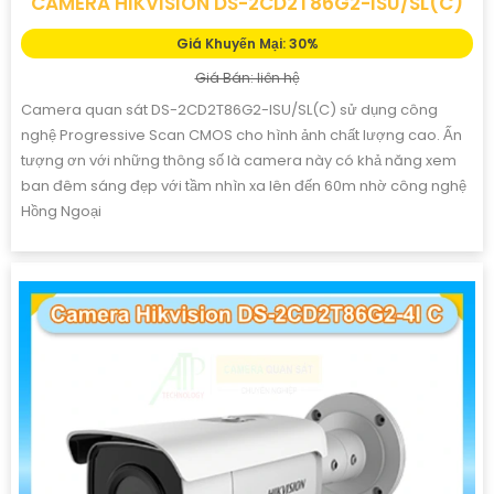
CAMERA HIKVISION DS-2CD2T86G2-ISU/SL(C)
Giá Khuyến Mại: 30%
Giá Bán: liên hệ
Camera quan sát DS-2CD2T86G2-ISU/SL(C) sử dụng công
nghệ Progressive Scan CMOS cho hình ảnh chất lượng cao. Ấn
tượng ơn với những thông số là camera này có khả năng xem
ban đêm sáng đẹp với tầm nhìn xa lên đến 60m nhờ công nghệ
Hồng Ngoại