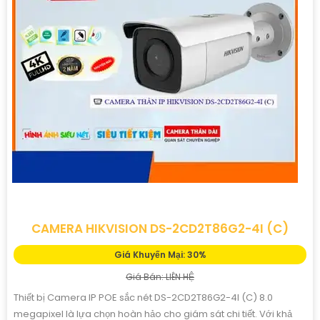
CAMERA HIKVISION DS-2CD2T86G2-4I (C)
Giá Khuyến Mại: 30%
Giá Bán: LIÊN HỆ
Thiết bị Camera IP POE sắc nét DS-2CD2T86G2-4I (C) 8.0
megapixel là lựa chọn hoàn hảo cho giám sát chi tiết. Với khả