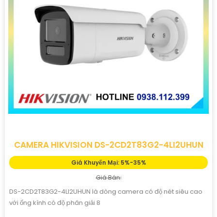
CAMERA HIKVISION DS-2CD2T83G2-4LI2UHUN
Giá Khuyến Mại: 5%-35%
Giá Bán:
DS-2CD2T83G2-4LI2UHUN là dòng camera có độ nét siêu cao
với ống kính có độ phân giải 8