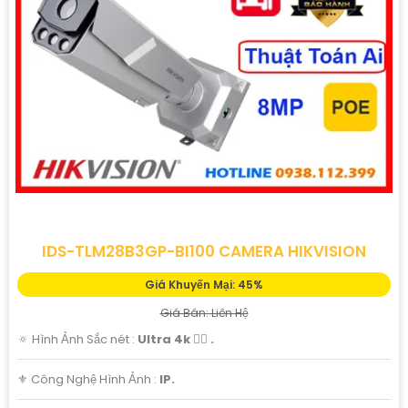
'
IDS-TLM28B3GP-BI100 CAMERA HIKVISION
Giá Khuyến Mại: 45%
Giá Bán: Liên Hệ
🔅 Hình Ảnh Sắc nét :
Ultra 4k 👍🏾 .
⚜️ Công Nghệ Hình Ảnh :
IP.