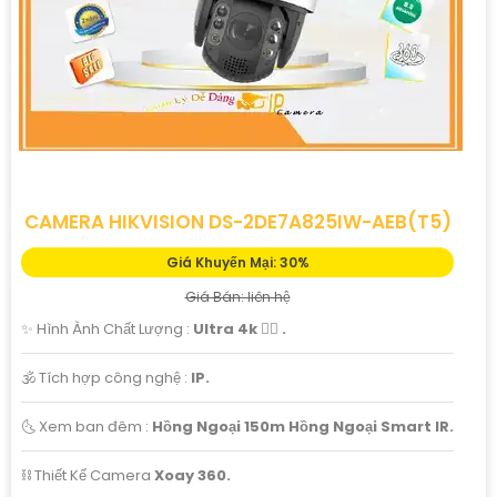
CAMERA HIKVISION DS-2DE7A825IW-AEB(T5)
Giá Khuyến Mại: 30%
Giá Bán: liên hệ
✨ Hình Ành Chất Lượng :
Ultra 4k 👍🏾 .
🕉️ Tích hợp công nghệ :
IP.
🌜 Xem ban đêm :
Hồng Ngoại 150m Hồng Ngoại Smart IR.
⛓ Thiết Kế Camera
Xoay 360.