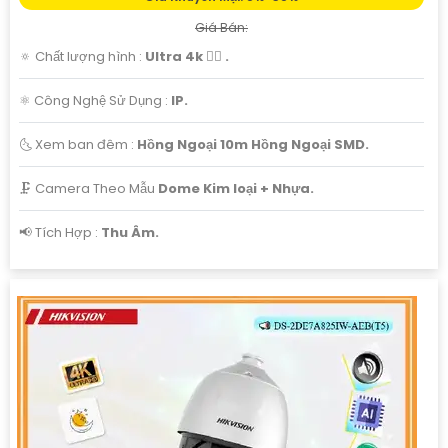
Giá Bán:
🔅 Chất lượng hình :
Ultra 4k 👍🏾 .
⚛️ Công Nghệ Sử Dụng :
IP.
🌜 Xem ban đêm :
Hồng Ngoại 10m Hồng Ngoại SMD.
🗜️ Camera Theo Mẫu
Dome Kim loại + Nhựa.
️📢 Tích Hợp :
Thu Âm.