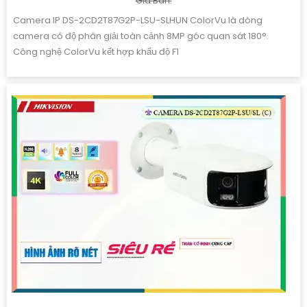
Giá Bán:
Camera IP DS-2CD2T87G2P-LSU-SLHUN ColorVu là dòng
camera có độ phân giải toàn cảnh 8MP góc quan sát 180°.
Công nghệ ColorVu kết hợp khẩu độ F1