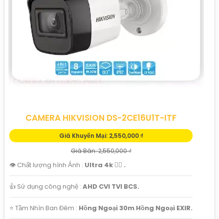
CAMERA HIKVISION DS-2CE16U1T-ITF
Giá Khuyến Mại: 2,550,000 ₫
Giá Bán: 2,550,000 ₫
👁 Chất lượng hình Ảnh :
Ultra 4k 👍🏾 .
👍 Sử dụng công nghệ :
AHD CVI TVI BCS.
⭐ Tầm Nhìn Ban Đêm :
Hồng Ngoại 30m Hồng Ngoại EXIR.