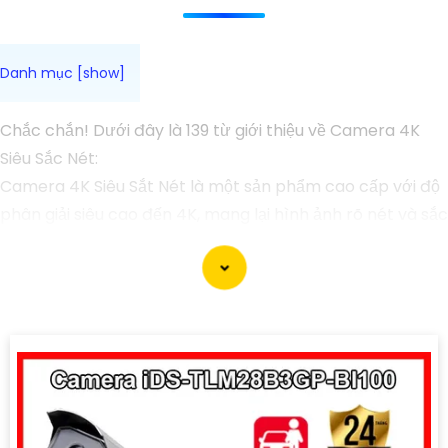
Chắc chắn! Dưới đây là 139 từ giới thiệu về Camera 4K
Siêu Sắc Nét:
Camera 4K Siêu Sắt Nét là một sản phẩm cao cấp với độ
phân giải siêu cao đến 4K, mang lại hình ảnh rõ nét và sắc
nét. Với công nghệ tiên tiến, camera này cung cấp hình
ảnh chất lượng vượt trội, giúp quan sát chi tiết và rõ ràng
hơn. Khả năng ghi hình và tái tạo màu sắc trung thực,
camera 4K Siêu Sắt Nét là lựa chọn hàng đầu cho việc
giám sát và ghi lại thông tin. tính năng cực kỳ linh hoạt và
dễ sử dụng giúp bạn dễ dàng tùy chỉnh để đáp ứng nhu
cầu của bạn. Đảm bảo an ninh và sự bảo vệ cho gia đình
hoặc doanh nghiệp của bạn với Camera 4K Siêu Sắt Nét.