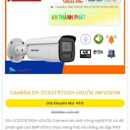
CAMERA DS-2CD2T87G2H-LISU/SL HIKVISION
Giá Khuyến Mại: 45%
Giá Bán: Liên Hệ
DS-2CD2T87G2H-LISU/SL Camera an ninh công nghệ POE có độ
phân giải cao 8MP hỗ trợ chức năng PoE và chống va đập IP66