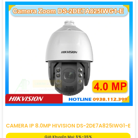
CAMERA IP 8.0MP HIVISION DS-2DE7A825IWG1-E
Giá Khuyến Mại: 5%-35%