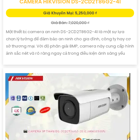
CAMERA HIKVISION DS-2CD2T86G2-4I
Giá Khuyến Mại: 5,250,000 ₫
Giá Bán: 7,020,000 ₫
Một thiết bị camera an ninh DS-2CD2T86G2-4I là một sự lựa
chọn lý tưởng để đảm bảo an ninh cho gia đình, công ty hay cơ
sở thương mại. Với độ phân giải 8MP, camera này cung cấp hình
ảnh sắc nét và rõ ràng ngay cả trong điều kiện ánh sáng yếu