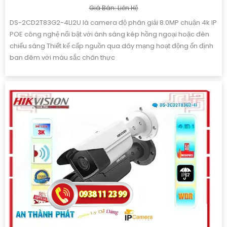
Giá Bán: Liên Hệ
DS-2CD2T83G2-4LI2U là camera độ phân giải 8.0MP chuận 4k IP
POE công nghệ nổi bật với ánh sáng kép hồng ngoại hoặc đèn
chiếu sáng Thiết kế cấp nguồn qua dây mạng hoạt động ổn định
ban đêm với màu sắc chân thực