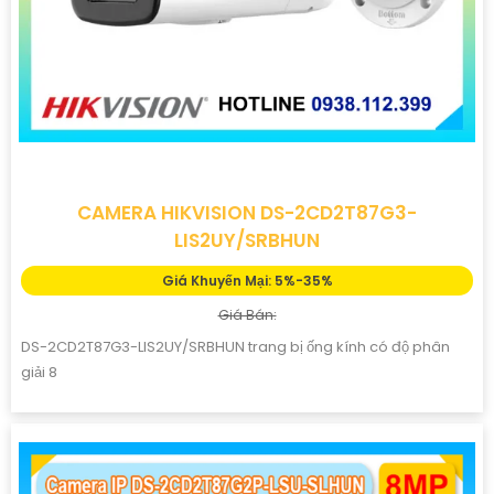
CAMERA HIKVISION DS-2CD2T87G3-
LIS2UY/SRBHUN
Giá Khuyến Mại: 5%-35%
Giá Bán:
DS-2CD2T87G3-LIS2UY/SRBHUN trang bị ống kính có độ phân
giải 8