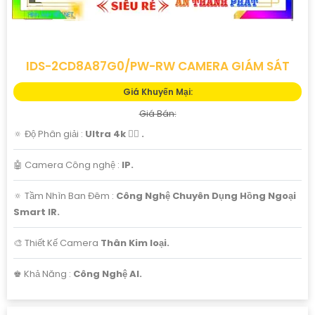
IDS-2CD8A87G0/PW-RW CAMERA GIÁM SÁT
Giá Khuyến Mại:
Giá Bán:
🔅 Độ Phân giải :
Ultra 4k 👍🏾 .
🤖️ Camera Công nghệ :
IP.
🔅 Tầm Nhìn Ban Đêm :
Công Nghệ Chuyên Dụng Hồng Ngoại
Smart IR.
🎨 Thiết Kế Camera
Thân Kim loại.
️♚ Khả Năng :
Công Nghệ AI.