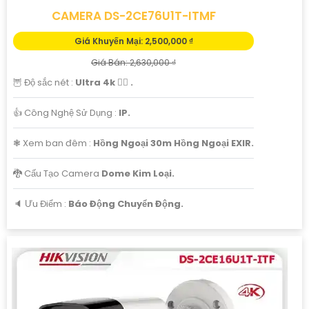
CAMERA DS-2CE76U1T-ITMF
Giá Khuyến Mại: 2,500,000 ₫
Giá Bán: 2,630,000 ₫
🦉 Độ sắc nét :
Ultra 4k 👍🏾 .
👍 Công Nghệ Sử Dụng :
IP.
❃ Xem ban đêm :
Hồng Ngoại 30m Hồng Ngoại EXIR.
🐉️ Cấu Tạo Camera
Dome Kim Loại.
️🔈 Ưu Điểm :
Báo Động Chuyển Động.