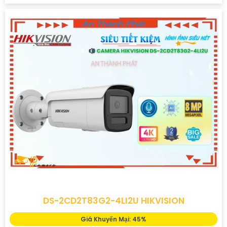
DS-2CD2T83G2-4LI2U HIKVISION
Giá Khuyến Mại: 45%