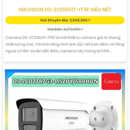
HIKVISION DS-2CE16U1T-IT5F SIÊU NÉT
Giá Khuyến Mại: 2,500,000 ₫
Giá Bán: 3,270,000 ₫
Camera DS-2CE16U1T-IT5F là một thiết bị camera giá rẻ nhưng
chất lượng cao. Với khả năng hình ảnh sắc nét ban đêm và hồng
ngoại có tầm xa lên đến 80m, camera này mang lại hình...