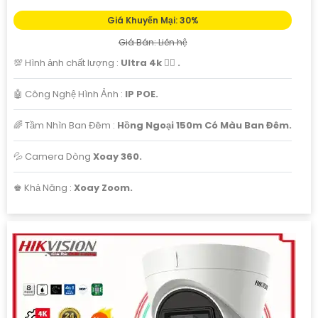
Giá Khuyến Mại: 30%
Giá Bán: Liên hệ
💯 Hình ảnh chất lượng :
Ultra 4k 👍🏾 .
🤖️ Công Nghệ Hình Ảnh :
IP POE.
🌈 Tầm Nhìn Ban Đêm :
Hồng Ngoại 150m Có Màu Ban Đêm.
💦 Camera Dòng
Xoay 360.
️♚ Khả Năng :
Xoay Zoom.