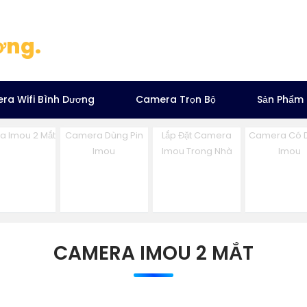
ơng.
ra Wifi Bình Dương
Camera Trọn Bộ
Sản Phẩm
 Imou 2 Mắt
Camera Dùng Pin
Lắp Đặt Camera
Camera Có 
Imou
Imou Trong Nhà
Imou
CAMERA IMOU 2 MẮT