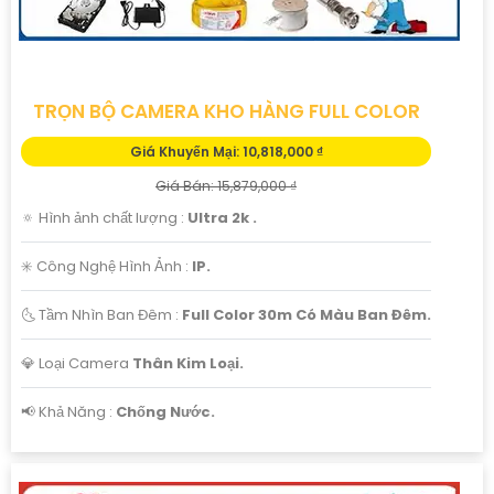
TRỌN BỘ CAMERA KHO HÀNG FULL COLOR
Giá Khuyến Mại: 10,818,000 ₫
Giá Bán: 15,879,000 ₫
🔅 Hình ảnh chất lượng :
Ultra 2k .
✳️ Công Nghệ Hình Ảnh :
IP.
🌜 Tầm Nhìn Ban Đêm :
Full Color 30m Có Màu Ban Đêm.
💎 Loại Camera
Thân Kim Loại.
️📢 Khả Năng :
Chống Nước.