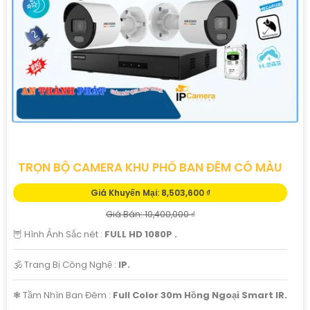
TRỌN BỘ CAMERA KHU PHỐ BAN ĐÊM CÓ MÀU
Giá Khuyến Mại: 8,503,600 ₫
Giá Bán: 10,400,000 ₫
🦉 Hình Ảnh Sắc nét :
FULL HD 1080P .
🕉️ Trang Bị Công Nghệ :
IP.
❃ Tầm Nhìn Ban Đêm :
Full Color 30m Hồng Ngoại Smart IR.