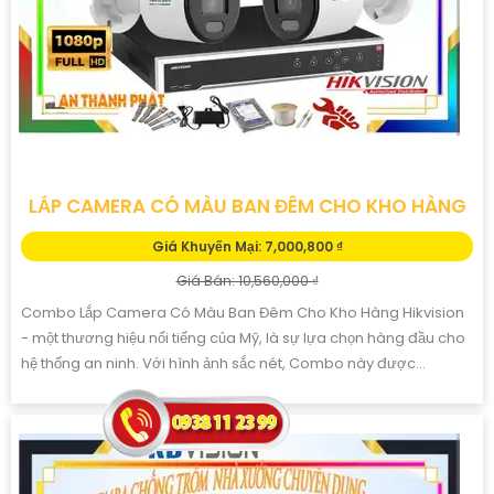
LẮP CAMERA CÓ MÀU BAN ĐÊM CHO KHO HÀNG
Giá Khuyến Mại: 7,000,800 ₫
Giá Bán: 10,560,000 ₫
Combo Lắp Camera Có Màu Ban Đêm Cho Kho Hàng Hikvision
- một thương hiệu nổi tiếng của Mỹ, là sự lựa chọn hàng đầu cho
hệ thống an ninh. Với hình ảnh sắc nét, Combo này được...