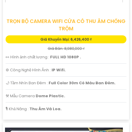
TRỌN BỘ CAMERA WIFI CỬA CÓ THU ÂM CHỐNG
TRỘM
Giá Khuyến Mại: 6,426,400 ₫
Giá Bán: 8,980,000 ₫
👀 Hình ảnh chất lượng :
FULL HD 1080P .
⚙ Công Nghệ Hình Ảnh :
IP Wifi.
🌙 Tầm Nhìn Ban Đêm :
Full Color 30m Có Màu Ban Ðêm.
⚒ Mẫu Camera
Dome Plastic.
️🎙 Khả Năng :
Thu Âm Và Loa.