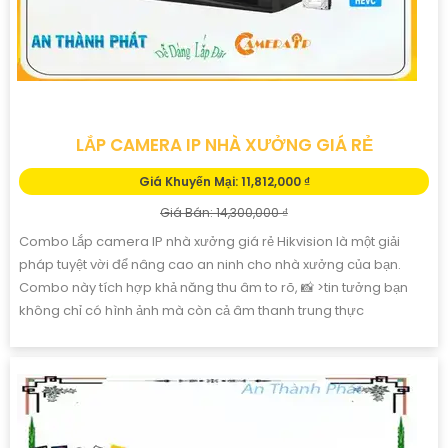
LẮP CAMERA IP NHÀ XƯỞNG GIÁ RẺ
Giá Khuyến Mại: 11,812,000 ₫
Giá Bán: 14,300,000 ₫
Combo Lắp camera IP nhà xưởng giá rẻ Hikvision là một giải
pháp tuyệt vời để nâng cao an ninh cho nhà xưởng của bạn.
Combo này tích hợp khả năng thu âm to rõ, 📸 >tin tưởng bạn
không chỉ có hình ảnh mà còn cả âm thanh trung thực