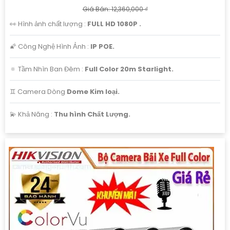
Giá Bán: 12,360,000 ₫
👀 Hình ảnh chất lượng :
FULL HD 1080P .
🌠 Công Nghệ Hình Ảnh :
IP POE.
🔅 Tầm Nhìn Ban Đêm :
Full Color 20m Starlight.
♊ Camera Dòng
Dome Kim loại.
️💫 Khả Năng :
Thu hình Chất Lượng.