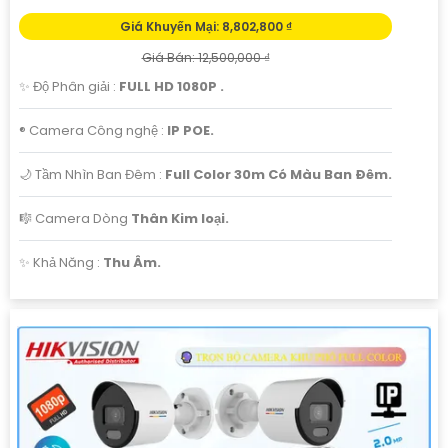
Giá Khuyến Mại: 8,802,800 ₫
Giá Bán: 12,500,000 ₫
✨ Độ Phân giải :
FULL HD 1080P .
®️ Camera Công nghệ :
IP POE.
🌙 Tầm Nhìn Ban Đêm :
Full Color 30m Có Màu Ban Ðêm.
🎼️ Camera Dòng
Thân Kim loại.
️✨ Khả Năng :
Thu Âm.