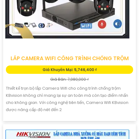
LẮP CAMERA WIFI CÔNG TRÌNH CHỐNG TRỘM
Giá Khuyến Mại: 5,746,400 ₫
Giá Bán: 7,980,000 ₫
Thiết kế trọn bộ lắp Camera Wifi cho công trình chống trộm
KBvision không chỉ mang lại sự an toàn mà còn tạo điểm nhấn
cho không gian. Với công nghệ tiên tiến, Camera Wifi KBvision
được nâng cấp độ nét đến 2