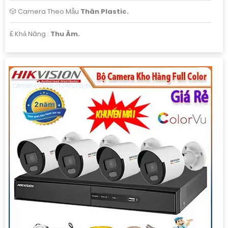
🎲 Camera Theo Mẫu
Thân Plastic.
️₤ Khả Năng :
Thu Âm.