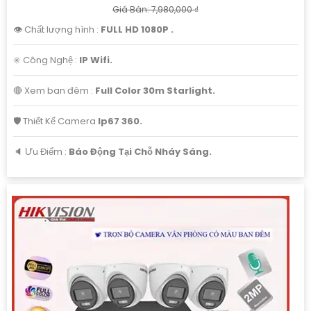
Giá Bán: 7,980,000 ₫
👁 Chất lượng hình :
FULL HD 1080P .
✳️ Công Nghệ :
IP Wifi.
🔴 Xem ban đêm :
Full Color 30m Starlight.
🛡 Thiết Kế Camera
Ip67 360.
️🔈 Ưu Điểm :
Báo Động Tại Chỗ Nháy Sáng.