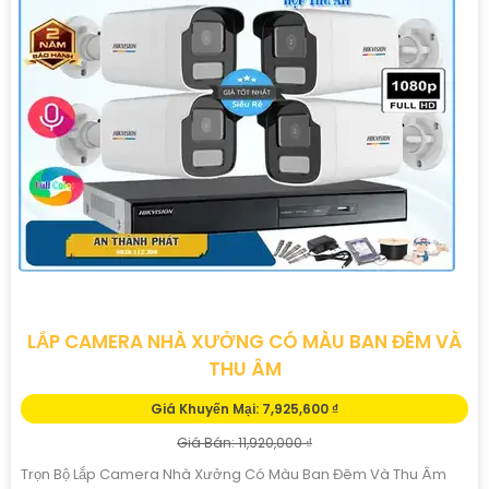
LẮP CAMERA NHÀ XƯỞNG CÓ MÀU BAN ĐÊM VÀ
THU ÂM
Giá Khuyến Mại: 7,925,600 ₫
Giá Bán: 11,920,000 ₫
Trọn Bộ Lắp Camera Nhà Xưởng Có Màu Ban Đêm Và Thu Âm