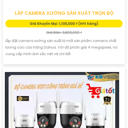
LẮP CAMERA XƯỞNG SẢN XUẤT TRỌN BỘ
Giá Khuyến Mại: 1,100,000 ₫ (H₫t hàng)
Giá Bán: 9,800,000 ₫
lắp đặt camera xưởng sản xuất là một sản phẩm camera chất
lượng cao của hãng Dahua. Với độ phân giải 4 megapixel, nó
cung cấp hình ảnh sắc nét và chi tiết