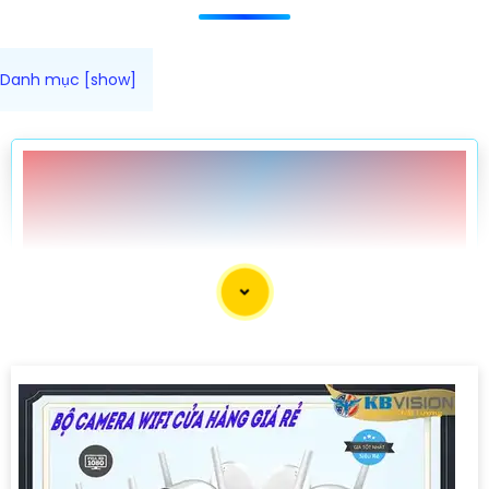
♥️ LẮP CAMERA TRỌN GÓI
NÊN DÙNG 💎
️📜 Những Gói camera khuyên dùng vói tiêu chí giá rẻ sử dụng
camera chính hãng ổ cứng lưu trữ phú hợp với nhu cầu thực
tế. ưu tiên tiết kiệm tối đa chi phí. 🛒
BỘ CAMERA CHẤT LƯỢNG GIÁ RẺ