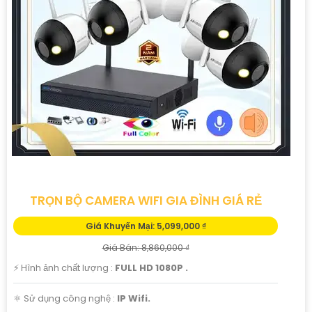
GIÁ THÔNG SỐ
Bộ Camera Có màu Ban
6.100.000 VNĐ
▫ ️ Thiết kế dạng thân ban
Đêm
đêm có màu 20m Hiệu Kbvision
Camera
Thu âm
Bộ 8 Camera Kbvision
📎 7.800.000 VNĐ
▫️ Hồng ngoại 20m FULL
Giá Rẻ
HD ổ cứng 1 TB
Bộ 8 camera Kbvision
Trọn bộ camera Công ty
4.100.000 VNĐ
▫️ Hồng ngoại 30m
thương hiệu hikvision
Bộ camera siêu thị
bộ 4 camera Gia Đình Sắt
6.500.000 VNĐ
▫️ Độ phân giải ultra 2k
nét
chất lượng cao Dahya
Camera Gia Đình
TRỌN BỘ CAMERA WIFI GIA ĐÌNH GIÁ RẺ
Giá Khuyến Mại: 5,099,000 ₫
Giá Bán: 8,860,000 ₫
️⚡ Hình ảnh chất lượng :
FULL HD 1080P .
⚛️ Sử dụng công nghệ :
IP Wifi.