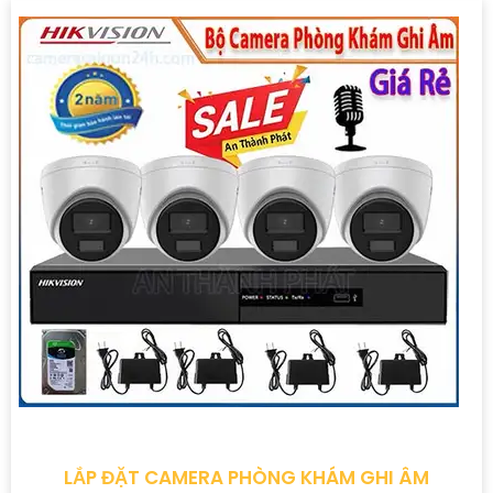
LẮP ĐẶT CAMERA PHÒNG KHÁM GHI ÂM