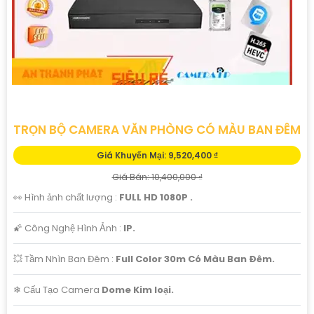
TRỌN BỘ CAMERA VĂN PHÒNG CÓ MÀU BAN ĐÊM
Giá Khuyến Mại: 9,520,400 ₫
Giá Bán: 10,400,000 ₫
👀 Hình ảnh chất lượng :
FULL HD 1080P .
🌠 Công Nghệ Hình Ảnh :
IP.
💥 Tầm Nhìn Ban Đêm :
Full Color 30m Có Màu Ban Ðêm.
❄ Cấu Tạo Camera
Dome Kim loại.