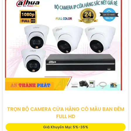
TRỌN BỘ CAMERA CỬA HÀNG CÓ MÀU BAN ĐÊM
FULL HD
Giá Khuyến Mại: 5%-35%