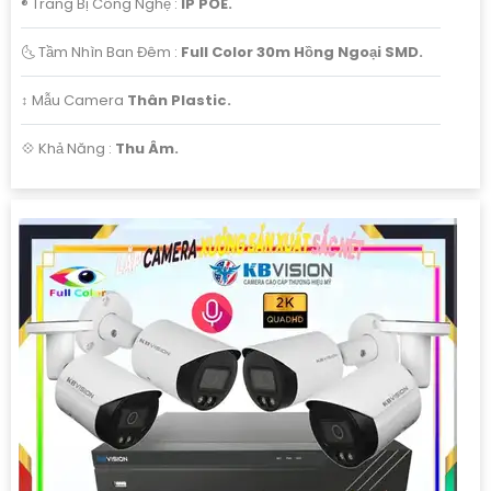
®️ Trang Bị Công Nghệ :
IP POE.
🌜 Tầm Nhìn Ban Đêm :
Full Color 30m Hồng Ngoại SMD.
↕️ Mẫu Camera
Thân Plastic.
️💠 Khả Năng :
Thu Âm.