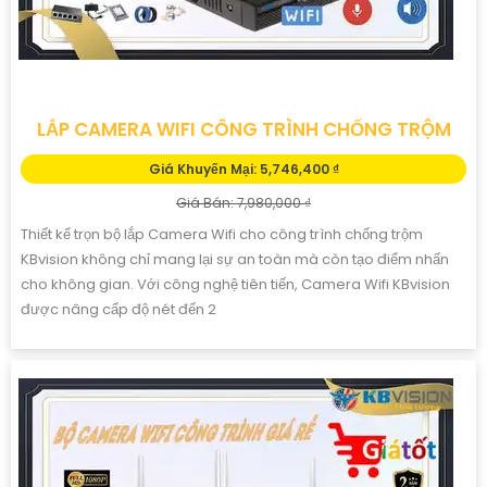
LẮP CAMERA WIFI CÔNG TRÌNH CHỐNG TRỘM
Giá Khuyến Mại: 5,746,400 ₫
Giá Bán: 7,980,000 ₫
Thiết kế trọn bộ lắp Camera Wifi cho công trình chống trộm
KBvision không chỉ mang lại sự an toàn mà còn tạo điểm nhấn
cho không gian. Với công nghệ tiên tiến, Camera Wifi KBvision
được nâng cấp độ nét đến 2