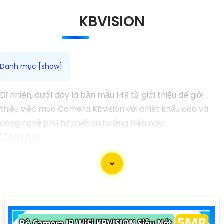
KBVISION
Dĩ nhiên, dưới đây là bản mẫu 149 từ giới thiệu để giới
thiệu việc mua Camera Kbvision với chiết khấu cao và
công nghệ phù hợp với xu hướng hiện nay:
"Chào bạn,
Bạn đang tìm kiếm Camera an ninh chất lượng cao với
chiết khấu hấp dẫn? Hãy cân nhắc đến Camera Kbvision
- dòng sản phẩm chất lượng hàng đầu với công nghệ
hiện đại phù hợp với xu hướng hiện nay.
Camera Kbvision không chỉ cung cấp hình ảnh sắc nét,
chất lượng mà còn có nhiều tính năng thông minh như