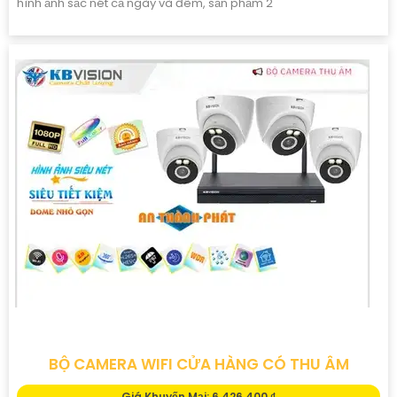
hình ảnh sắc nét cả ngày và đêm, sản phẩm 2
BỘ CAMERA WIFI CỬA HÀNG CÓ THU ÂM
Giá Khuyến Mại: 6,426,400 ₫