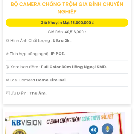
BỘ CAMERA CHỐNG TRỘM GIA ĐÌNH CHUYÊN
NGHIỆP
Giá Khuyến Mại: 18,000,000 ₫
Giá Bán: 40,516,000 ₫
🔆 Hình Ành Chất Lượng :
Ultra 2k .
✳️ Tích hợp công nghệ :
IP POE.
🌛 Xem ban đêm :
Full Color 30m Hồng Ngoại SMD.
💢 Loại Camera
Dome Kim loại.
️🆑 Ưu Điểm :
Thu Âm.