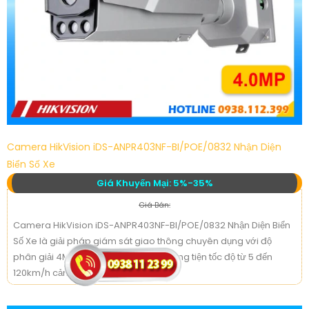
Camera HikVision iDS-ANPR403NF-BI/POE/0832 Nhận Diện
Biển Số Xe
Giá Khuyến Mại: 5%-35%
Giá Bán:
Camera HikVision iDS-ANPR403NF-BI/POE/0832 Nhận Diện Biển
Số Xe là giải pháp giám sát giao thông chuyên dụng với độ
phân giải 4MP nhận diện biển số phương tiện tốc độ từ 5 đến
120km/h cảm biến 1/1