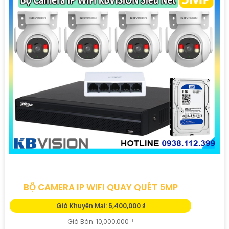
hồng ngoại, cảm biến chuyển động, và khả năng kết nối
mạng linh hoạt.
Đặt mua ngay hôm nay để hưởng chiết khấu cao và bảo
vệ ngôi nhà, cửa hàng hoặc văn phòng của bạn một
cách hiệu quả.
Hãy liên hệ với chúng tôi để được tư vấn chi tiết và giúp
bạn lựa chọn Camera Kbvision phù hợp nhất với nhu cầu
của bạn!
Trân trọng,"
Hy vọng bạn sẽ hài lòng với bản mẫu này. Nếu bạn cần
thêm sự điều chỉnh hoặc hỗ trợ khác, đừng ngần ngại để
viết lại Cung cấp cho công trình.
BỘ CAMERA IP WIFI QUAY QUÉT 5MP
Giá Khuyến Mại: 5,400,000 ₫
Giá Bán: 10,000,000 ₫