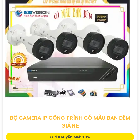
BỘ CAMERA IP CÔNG TRÌNH CÓ MÀU BAN ĐÊM
GIÁ RẺ
Giá Khuyến Mại: 30%