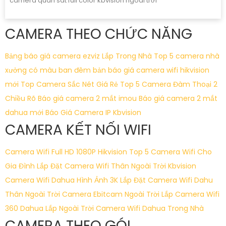
camera quan sát full color kbvision ngoài trời
CAMERA THEO CHỨC NĂNG
Bảng báo giá camera ezviz Lắp Trong Nhà
Top 5 camera nhà
xưởng có màu ban đêm
bản báo giá camera wifi hikvision
mới
Top Camera Sắc Nét Giá Rẻ
Top 5 Camera Đàm Thoại 2
Chiều Rõ
Báo giá camera 2 mắt imou
Báo giá camera 2 mắt
dahua mới
Báo Giá Camera IP Kbvision
CAMERA KẾT NỐI WIFI
Camera Wifi Full HD 1080P Hikvision
Top 5 Camera Wifi Cho
Gia Đình
Lắp Đặt Camera Wifi Thân Ngoài Trời Kbvision
Camera Wifi Dahua Hình Ảnh 3K
Lắp Đặt Camera Wifi Dahu
Thân Ngoài Trời
Camera Ebitcam Ngoài Trời
Lắp Camera Wifi
360 Dahua Lắp Ngoài Trời
Camera Wifi Dahua Trong Nhà
CAMERA THEO GÓI