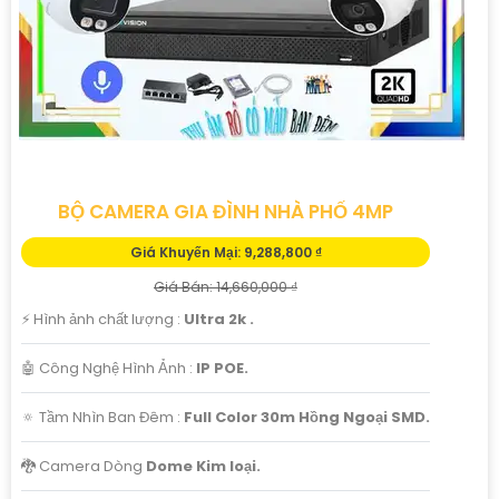
BỘ CAMERA GIA ĐÌNH NHÀ PHỐ 4MP
Giá Khuyến Mại: 9,288,800 ₫
Giá Bán: 14,660,000 ₫
️⚡ Hình ảnh chất lượng :
Ultra 2k .
🤖️ Công Nghệ Hình Ảnh :
IP POE.
🔅 Tầm Nhìn Ban Đêm :
Full Color 30m Hồng Ngoại SMD.
🐉️ Camera Dòng
Dome Kim loại.