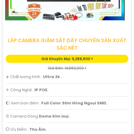
LẮP CAMERA GIÁM SÁT DÂY CHUYỀN SẢN XUẤT
SẮC NÉT
Giá Khuyến Mại: 9,288,800 ₫
Giá Bán: 14,660,000 ₫
☀️ Chất lượng hình :
Ultra 2k .
⚜️ Công Nghệ :
IP POE.
🌔 Xem ban đêm :
Full Color 30m Hồng Ngoại SMD.
♊ Camera Dòng
Dome Kim loại.
️💮 Ưu Điểm :
Thu Âm.