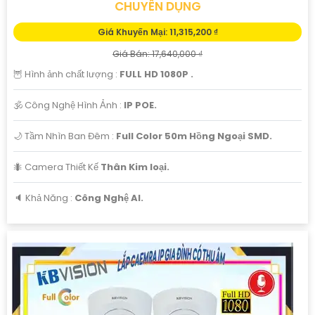
CHUYÊN DỤNG
Giá Khuyến Mại: 11,315,200 ₫
Giá Bán: 17,640,000 ₫
🦉 Hình ảnh chất lượng :
FULL HD 1080P .
🕉️ Công Nghệ Hình Ảnh :
IP POE.
🌙 Tầm Nhìn Ban Đêm :
Full Color 50m Hồng Ngoại SMD.
🐜 Camera Thiết Kế
Thân Kim loại.
️🔈 Khả Năng :
Công Nghệ AI.