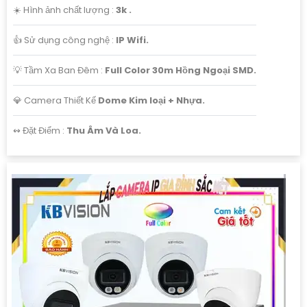
☀️ Hình ảnh chất lượng :
3k .
👍 Sử dụng công nghệ :
IP Wifi.
💡 Tầm Xa Ban Đêm :
Full Color 30m Hồng Ngoại SMD.
💎 Camera Thiết Kế
Dome Kim loại + Nhựa.
'
️↭ Đặt Điểm :
Thu Âm Và Loa.