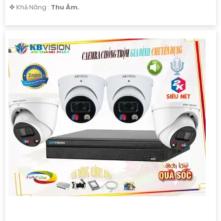
️✤ Khả Năng :
Thu Âm.