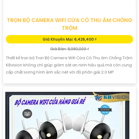
TRỌN BỘ CAMERA WIFI CỬA CÓ THU ÂM CHỐNG
TRỘM
Giá Khuyến Mại: 6,426,400 ₫
Giá Bán: 8,980,000 ₫
Thiết kế trọn bộ Trọn Bộ Camera Wifi Cửa Có Thu âm Chống Trộm
KBvision không chỉ giúp giám sát an ninh hiệu quả mà còn cung
cấp chất lượng hình ảnh sắc nét với độ phân giải 2.0 MP