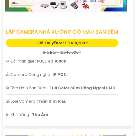
LẮP CAMERA NHÀ XƯỞNG CÓ MÀU BAN ĐÊM
Giá Khuyến Mại: 8,619,200 ₫
Giá Bán: 12,940,000 ₫
👀 Độ Phân giải :
FULL HD 1080P .
👍 Camera Công nghệ :
IP POE.
❂ Tầm Nhìn Ban Đêm :
Full Color 30m Hồng Ngoại SMD.
🕉️ Loại Camera
Thân Kim loại.
️💫 Khả Năng :
Thu Âm.