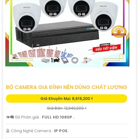
BỘ CAMERA GIA ĐÌNH NÊN DÙNG CHẤT LƯỢNG
Giá Khuyến Mại: 8,619,200 ₫
Giá Bán: 12,940,000 ₫
👁️‍🗨 Độ Phân giải :
FULL HD 1080P .
🤖️ Công Nghệ Camera :
IP POE.