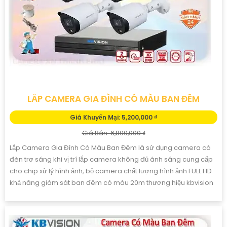
LẮP CAMERA GIA ĐÌNH CÓ MÀU BAN ĐÊM
Giá Khuyến Mại: 5,200,000 ₫
Giá Bán: 6,800,000 ₫
Lắp Camera Gia Đình Có Màu Ban Đêm là sử dụng camera có
đèn trơ sáng khi vị trí lắp camera không đủ ánh sáng cung cấp
cho chip xử lý hình ảnh, bộ camera chất lượng hình ảnh FULL HD
khả năng giám sát ban đêm có màu 20m thương hiệu kbvision