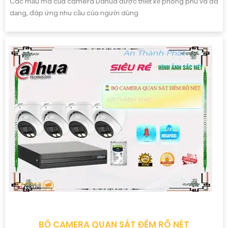
Các mẫu mã của camera Dahua được thiết kế phong phú và đa
dạng, đáp ứng nhu cầu của người dùng
BỘ CAMERA QUAN SÁT ĐÊM RÕ NÉT