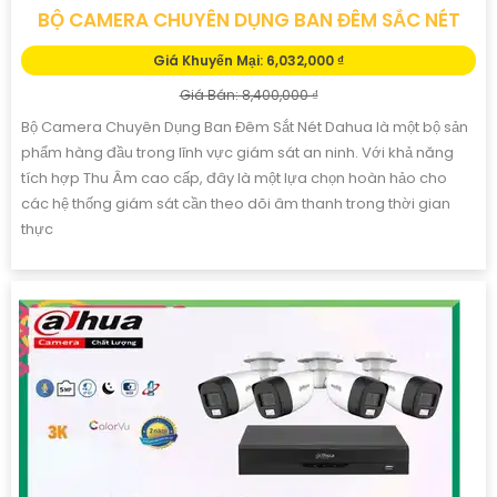
BỘ CAMERA CHUYÊN DỤNG BAN ĐÊM SẮC NÉT
Giá Khuyến Mại: 6,032,000 ₫
Giá Bán: 8,400,000 ₫
Bộ Camera Chuyên Dụng Ban Đêm Sắt Nét Dahua là một bộ sản
phẩm hàng đầu trong lĩnh vực giám sát an ninh. Với khả năng
tích hợp Thu Âm cao cấp, đây là một lựa chọn hoàn hảo cho
các hệ thống giám sát cần theo dõi âm thanh trong thời gian
thực