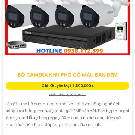
BỘ CAMERA KHU PHỐ CÓ MÀU BAN ĐÊM
Giá Khuyến Mại: 5,500,000 ₫
Giá Bán: 8,900,000 ₫
Lắp đặt trọn bộ camera quan sát khu phố với công nghệ ánh
sáng kép thông minh, độ phân giải 2MP sắc nét, tích hợp mic ghi
âm tiện lợi. Hỗ trợ hồng ngoại 30m cho hình ảnh ban đêm có
màu sắc chân thực, đáp ứng mọi nhu cầu an ninh