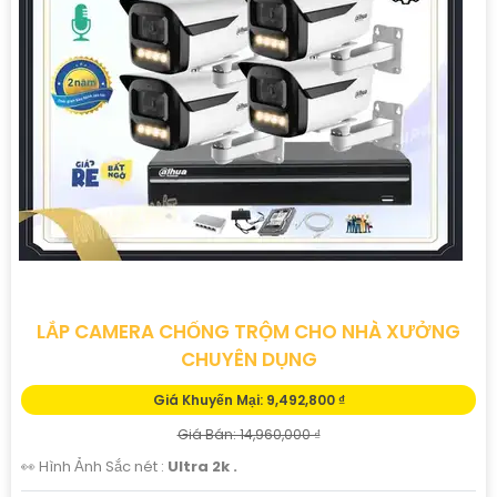
LẮP CAMERA CHỐNG TRỘM CHO NHÀ XƯỞNG
CHUYÊN DỤNG
Giá Khuyến Mại: 9,492,800 ₫
Giá Bán: 14,960,000 ₫
👀 Hình Ảnh Sắc nét :
Ultra 2k .