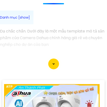
Dạ chắc chắn. Dưới đây là một mẫu template mô tả sản
phẩm của Camera Dahua chính hãng giá rẻ và chuyên
nghiệp cho dự án của bạn:
### Mô tả sản phẩm:
Tên sản phẩm: Camera Dahua chính hãng Mã sản phẩm:
DH-138
#### Đặc điểm nổi bật:🌠
1:
Chất lượng chuyên nghiệp:
Camera Dahua chính hãng được đánh giá cao về chất
lượng hình ảnh và độ tin cậy. Với độ phân giải sắc nét, hỗ
trợ nhiều chức năng thông minh, đây là lựa chọn hoàn
hảo cho dự án của bạn.