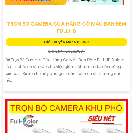
TRỌN BỘ CAMERA CỬA HÀNG CÓ MÀU BAN ĐÊM
FULL HD
Giá Khuyến Mại: 5%-35%
Giá Bán: 12,360,000 ₫
Bộ Trọn Bộ Camera Cửa Hàng Có Màu Ban Đêm FULL HD Dahua
là giải pháp hoàn hảo cho việc giám sát an ninh tại cửa hàng
của bạn. Bộ trọn bộ này bao gồm các camera chất lượng cao,
hỗ...