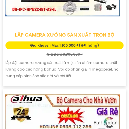
LẮP CAMERA XƯỞNG SẢN XUẤT TRỌN BỘ
Giá Khuyến Mại: 1,100,000 ₫ (H₫t hàng)
Giá Bán: 9,800,000 ₫
lắp đặt camera xưởng sản xuất là một sản phẩm camera chất
lượng cao của hãng Dahua. Với độ phân giải 4 megapixel, nó
cung cấp hình ảnh sắc nét và chi tiết