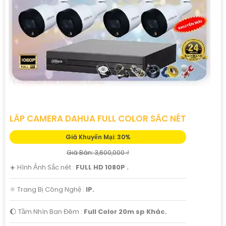
LẮP CAMERA DAHUA FULL COLOR SẮC NÉT
Giá Khuyến Mại: 30%
Giá Bán: 3,600,000 ₫
☀️ Hình Ảnh Sắc nét :
FULL HD 1080P .
⚛️ Trang Bị Công Nghệ :
IP.
🌔 Tầm Nhìn Ban Đêm :
Full Color 20m sp Khác.