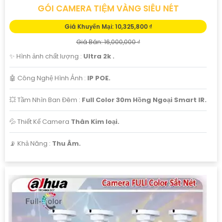
GÓI CAMERA TIỆM VÀNG SIÊU NÉT
Giá Khuyến Mại: 10,325,800 ₫
Giá Bán: 16,000,000 ₫
✨ Hình ảnh chất lượng :
Ultra 2k .
🤖️ Công Nghệ Hình Ảnh :
IP POE.
💥 Tầm Nhìn Ban Đêm :
Full Color 30m Hồng Ngoại Smart IR.
💦 Thiết Kế Camera
Thân Kim loại.
️📡 Khả Năng :
Thu Âm.