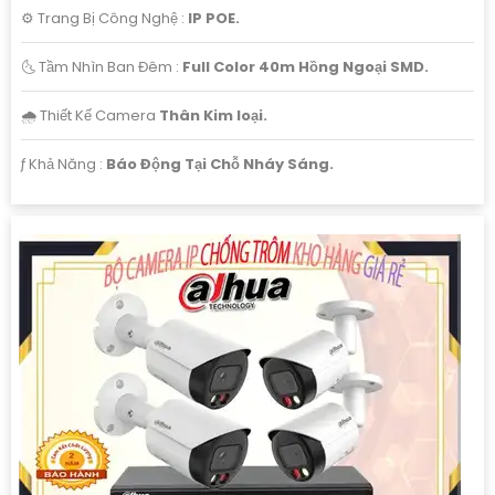
⚙ Trang Bị Công Nghệ :
IP POE.
🌜 Tầm Nhìn Ban Đêm :
Full Color 40m Hồng Ngoại SMD.
🌧️ Thiết Kế Camera
Thân Kim loại.
️ƒ Khả Năng :
Báo Động Tại Chỗ Nháy Sáng.