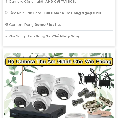
⚜️ Camera Công nghệ :
AHD CVI TVI BCS.
mình. Nếu cần thêm hỗ trợ, bạn có thể cho biết thêm chi
tiết để được tư vấn cụ thể hơn.
💥 Tầm Nhìn Ban Đêm :
Full Color 40m Hồng Ngoại SMD.
🐉️ Camera Dòng
Dome Plastic.
️☣️ Khả Năng :
Báo Động Tại Chỗ Nháy Sáng.
'