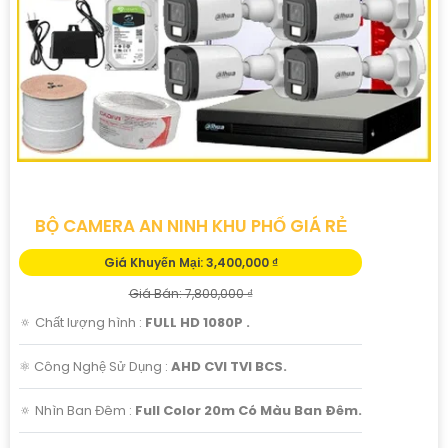
BỘ CAMERA AN NINH KHU PHỐ GIÁ RẺ
Giá Khuyến Mại: 3,400,000 ₫
Giá Bán: 7,800,000 ₫
🔅 Chất lượng hình :
FULL HD 1080P .
⚛️ Công Nghệ Sử Dụng :
AHD CVI TVI BCS.
🔅 Nhìn Ban Đêm :
Full Color 20m Có Màu Ban Ðêm.