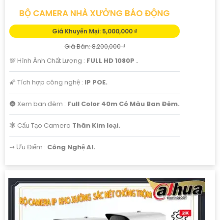
BỘ CAMERA NHÀ XƯỞNG BÁO ĐỘNG
Giá Khuyến Mại: 5,000,000 ₫
Giá Bán: 8,200,000 ₫
💯 Hình Ành Chất Lượng :
FULL HD 1080P .
🌠 Tích hợp công nghệ :
IP POE.
🌚 Xem ban đêm :
Full Color 40m Có Màu Ban Ðêm.
🕸️ Cấu Tạo Camera
Thân Kim loại.
️⇝ Ưu Điểm :
Công Nghệ AI.