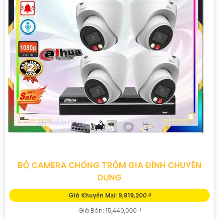
BỘ CAMERA CHỐNG TRỘM GIA ĐÌNH CHUYÊN
DỤNG
Giá Khuyến Mại: 9,819,200 ₫
Giá Bán: 15,440,000 ₫