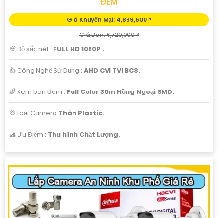
ĐÊM
Giá Khuyến Mại: 4,889,600 ₫
Giá Bán: 6,720,000 ₫
💯 Độ sắc nét :
FULL HD 1080P .
👍 Công Nghệ Sử Dụng :
AHD CVI TVI BCS.
🌈 Xem ban đêm :
Full Color 30m Hồng Ngoại SMD.
💢 Loại Camera
Thân Plastic.
️🛃 Ưu Điểm :
Thu hình Chất Lượng.