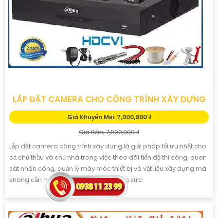
LẮP ĐẶT CAMERA CHO CÔNG TRÌNH XÂY DỰNG
Giá Khuyến Mại: 7,000,000 ₫
Giá Bán: 7,900,000 ₫
Lắp đặt camera công trình xây dựng là giải pháp tối ưu nhất cho
cả chủ thầu và chủ nhà trong việc theo dõi tiến độ thi công, quan
sát nhân công, quản lý máy móc thiết bị và vật liệu xây dựng mà
không cần mất nhiều thời gian và công sức.