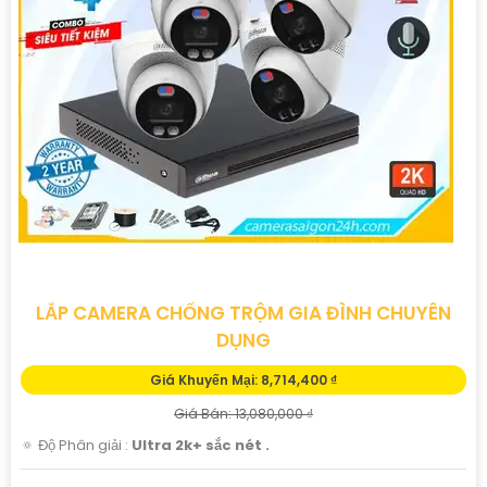
🎛
2:
Giá cả phải chăng: Dù là sản phẩm chất lượng
chuyên nghiệp nhưng Camera Dahua chính hãng vẫn có
mức giá vô cùng hấp dẫn, phù hợp với ngân sách của dự
án.
🛑
3:
Thiết kế hiện đại và đa dạng: Camera Dahua cung
cấp các mẫu thiết kế đa dạng, từ dạng bán cầu cho đến
dạng hồng ngoại, giúp bạn lựa chọn phù hợp với các
phân khúc và yêu cầu cụ thể.
#### Liên hệ để biết thêm thông tin chi tiết và đặt
hàng:Để được tư vấn và báo giá tốt nhất cho dự án của
LẮP CAMERA CHỐNG TRỘM GIA ĐÌNH CHUYÊN
bạn, vui lòng liên hệ theo thông tin sau:- Địa chỉ: [Địa chỉ
DỤNG
cửa hàng hoặc website]- Số điện thoại: [Số điện thoại liên
Giá Khuyến Mại: 8,714,400 ₫
hệ]- Email: [Địa chỉ email]
Giá Bán: 13,080,000 ₫
Hy vọng mô tả trên sẽ giúp bạn có thêm thông tin về
🔅 Độ Phân giải :
Ultra 2k+ sắc nét .
Camera Dahua chính hãng và quyết định cho dự án của