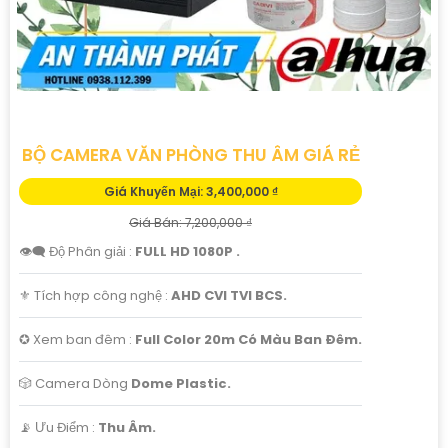
BỘ CAMERA VĂN PHÒNG THU ÂM GIÁ RẺ
Giá Khuyến Mại: 3,400,000 ₫
Giá Bán: 7,200,000 ₫
👁️‍🗨 Độ Phân giải :
FULL HD 1080P .
⚜️ Tích hợp công nghệ :
AHD CVI TVI BCS.
✪ Xem ban đêm :
Full Color 20m Có Màu Ban Ðêm.
🎲 Camera Dòng
Dome Plastic.
️📡 Ưu Điểm :
Thu Âm.