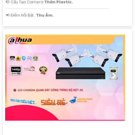
🎼️ Cấu Tạo Camera
Thân Plastic.
️📢 Điểm Nỗi Bật :
Thu Âm.