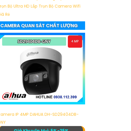
rọn Bộ Ultra HD
Lắp Trọn Bộ Camera Wifi
iá Rẻ
CAMERA QUAN SÁT CHẤT LƯỢNG
amera IP 4MP DAHUA DH-SD29404DB-
GNY
Giá Khuyến Mại: 5%-35%