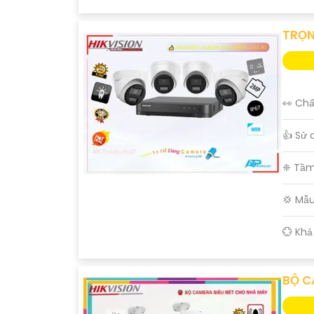
TRỌN
👀 Chấ
👍 Sử 
❈ Tầm
💢 Mẫ
️💮 Kh
BỘ C