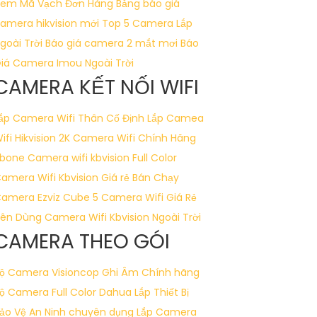
em Mã Vạch Đơn Hàng
Bảng báo giá
amera hikvision mới
Top 5 Camera Lắp
ự lựa chọn hoàn hảo của bạn!
goài Trời
Báo giá camera 2 mắt mơi
Báo
iá Camera Imou Ngoài Trời
CAMERA KẾT NỐI WIFI
g ngần ngại để lại câu hỏi Cung cấp cho
ắp Camera Wifi Thân Cố Định
Lắp Camea
ifi Hikvision 2K
Camera Wifi Chính Hãng
bone
Camera wifi kbvision Full Color
amera Wifi Kbvision Giá rẻ Bán Chạy
amera Ezviz Cube
5 Camera Wifi Giá Rẻ
ên Dùng
Camera Wifi Kbvision Ngoài Trời
CAMERA THEO GÓI
ộ Camera Visioncop Ghi Âm Chính hãng
ộ Camera Full Color Dahua
Lắp Thiết Bị
ảo Vệ An Ninh chuyên dụng
Lắp Camera