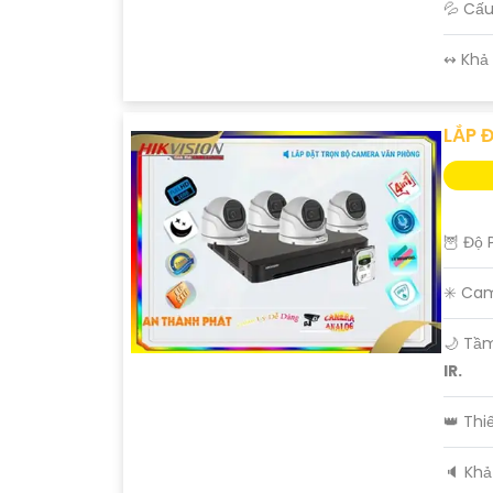
💦 Cấ
️↭ Khả
LẮP 
🦉 Độ 
✳️ Ca
🌙 Tầ
IR.
👑 Th
'
️🔈 Kh