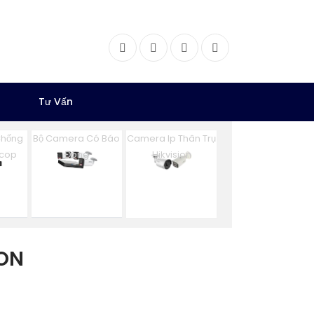
Facebook
Twitter
Instagram
Dribbble
Tư Vấn
Chống
Bộ Camera Có Báo
Camera Ip Thân Trụ
ncop
Đông
Hikvision
ON