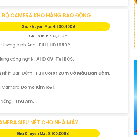
 BỘ CAMERA KHO HÀNG BÁO ĐỘNG
Giá Khuyến Mại: 4,530,400 ₫
Giá Bán: 6,780,000 ₫
t lượng hình Ảnh :
FULL HD 1080P .
dụng công nghệ :
AHD CVI TVI BCS.
 Nhìn Ban Đêm :
Full Color 20m Có Màu Ban Ðêm.
u Camera
Dome Kim loại.
ả Năng :
Thu Âm.
AMERA SIÊU NÉT CHO NHÀ MÁY
Giá Khuyến Mại: 8,100,000 ₫