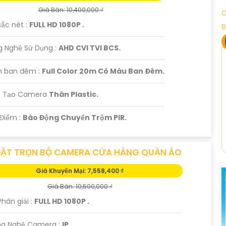
Giá Bán: 10,400,000 ₫
C
sắc nét :
FULL HD 1080P .
B
g Nghệ Sử Dụng :
AHD CVI TVI BCS.
 ban đêm :
Full Color 20m Có Màu Ban Ðêm.
ấu Tạo Camera
Thân Plastic.
 Điểm :
Báo Động Chuyển Trộm PIR.
ĐẶT TRỌN BỘ CAMERA CỬA HÀNG QUẦN ÁO
Giá Khuyến Mại: 7,558,400 ₫
Giá Bán: 10,500,000 ₫
Phân giải :
FULL HD 1080P .
ng Nghệ Camera :
IP.