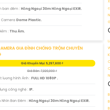
X
thoại: [Điền số điện thoại liên hệ]
c
m ban đêm :
Hồng Ngoại 30m Hồng Ngoại EXIR.
nh nghiệp của bạn ngay hôm nay với Camera Hikvision - s
N
ụ của chúng tôi!
ại Camera
Dome Plastic.
G
át huy được nhiều tính năng. Nếu cần thêm sự hỗ trợ, đừn
Điểm :
Thu Âm.
L
CAMERA GIA ĐÌNH CHỐNG TRỘM CHUYÊN
W
G
K
C
Giá Khuyến Mại: 5,297,600 ₫
C
Giá Bán: 7,320,000 ₫
N
t lượng hình Ảnh :
FULL HD 1080P .
dụng công nghệ :
IP.
B
 Nhìn Ban Đêm :
Hồng Ngoại 30m Hồng Ngoại EXIR.
B
B