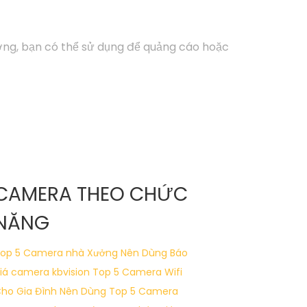
ượng, bạn có thể sử dụng để quảng cáo hoặc
yên tâm với dịch vụ lắp Camera Hikvision
CAMERA THEO CHỨC
, phù hợp với túi tiền của mọi người. 🦉
2:
NĂNG
n cậy cao và tính năng thông minh vượt trội.
 tin việc lắp đặt Camera diễn ra nhanh chóng
op 5 Camera nhà Xưởng Nên Dùng
Báo
iá camera kbvision
Top 5 Camera Wifi
ho Gia Đình Nên Dùng
Top 5 Camera