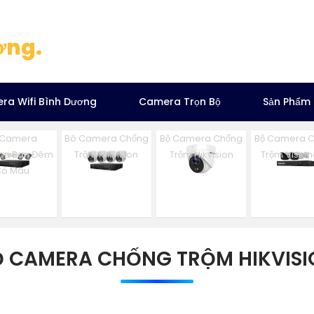
ơng.
ra Wifi Bình Dương
Camera Trọn Bộ
Sản Phẩm
 Camera
Bô Camera Chống
Bộ Camera Chống
Bộ Camera 
ion Ban Đêm
Trộm Hikvision
Trộm Hikvision
Trộm Visio
Có Màu
Ộ CAMERA CHỐNG TRỘM HIKVISI