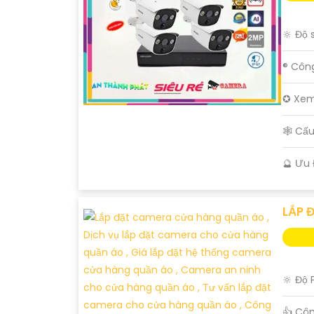
🔆 Độ 
®️ Côn
✪ Xem
🕸️ C
️🔮 Ưu
LẮP 
🔆 Độ 
👍 Cô