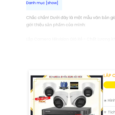
Chắc chắn! Dưới đây là một mẫu văn bản giới
giới thiệu sản phẩm của mình:
Lắp Camera Hikvision Giá Rẻ - Chất Lượng k
Xin chào mọi người!
Bạn đang tìm kiếm giải pháp an ninh hoàn h
của chúng tôi - mang đến sự an tâm và chấ
Tại sao nên chọn chúng tôi?
1:
Giá cả phải chăng: Chúng tôi cam kết cung 
LẮP 
Chất lượng đỉnh cao: Camera Hikvision là thư
✪
3:
Dịch vụ chuyên nghiệp: Đội ngũ kỹ thuật
và hiệu quả.
☀️ Hìn
Hãy để chúng tôi bảo vệ không gian quý giá 
Liên hệ ngay với chúng tôi để được tư vấn và 
⚜️ Tíc