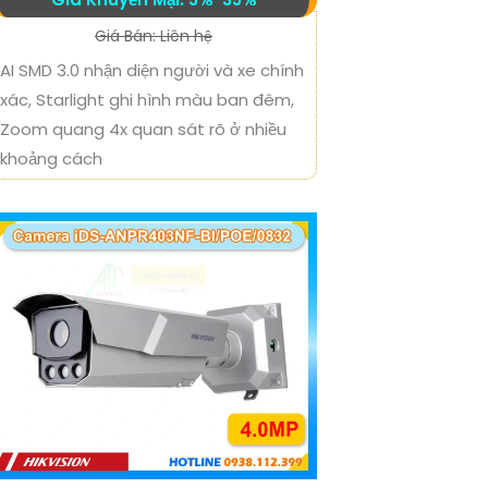
Giá Bán: Liên hệ
AI SMD 3.0 nhận diện người và xe chính
xác, Starlight ghi hình màu ban đêm,
Zoom quang 4x quan sát rõ ở nhiều
khoảng cách