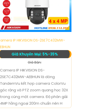
amera IP HIKVISION DS-2SE7C432MW-
EBHUN
Giá Khuyến Mại: 5%-35%
Giá Bán:
Camera IP HIKVISION DS-
2SE7C432MW-AEBHUN là dòng
TandemVu kết hợp camera ColorVu
góc rộng và PTZ zoom quang học 32X
trong cùng một camera. Độ phân giải
4MP hồng ngoại 200m chuẩn nén H