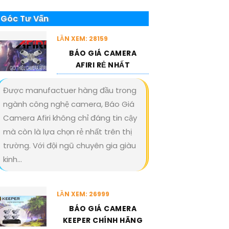
Góc Tư Vấn
LẦN XEM: 28159
BÁO GIÁ CAMERA
AFIRI RẺ NHẤT
Được manufactuer hàng đầu trong
ngành công nghệ camera, Báo Giá
Camera Afiri không chỉ đáng tin cậy
mà còn là lựa chọn rẻ nhất trên thị
trường. Với đội ngũ chuyên gia giàu
kinh...
LẦN XEM: 26999
BÁO GIÁ CAMERA
KEEPER CHÍNH HÃNG