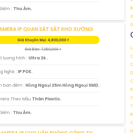
B
 Điểm :
Thu Âm.
G
G
AMERA IP QUAN SÁT SÁT KHO XƯỞNG
Giá Khuyến Mại: 4,800,000 ₫
L
Giá Bán: 7,250,000 ₫
C
t lượng hình :
Ultra 2k .
C
g Nghệ :
IP POE.
C
m ban đêm :
Hồng Ngoại 25m Hồng Ngoại SMD.
R
C
amera Theo Mẫu
Thân Plastic.
T
 Điểm :
Thu Âm.
B
C
H
CAMERA IP CHO VĂN PHÒNG CÔNG TY