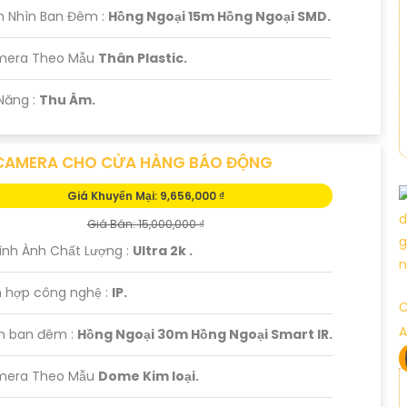
m Nhìn Ban Đêm :
Hồng Ngoại 15m Hồng Ngoại SMD.
mera Theo Mẫu
Thân Plastic.
 Năng :
Thu Âm.
CAMERA CHO CỬA HÀNG BÁO ĐỘNG
Giá Khuyến Mại: 9,656,000 ₫
Giá Bán: 15,000,000 ₫
 Hình Ành Chất Lượng :
Ultra 2k .
h hợp công nghệ :
IP.
C
A
m ban đêm :
Hồng Ngoại 30m Hồng Ngoại Smart IR.
mera Theo Mẫu
Dome Kim loại.