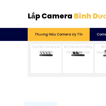
Lắp Camera
Bình Dư
Thương Hiệu Camera Uy Tín
Came
Trọn Bộ Camera Ip
Bộ Camera Chống
Bộ
Visioncop
Trộm Visioncop
Visio