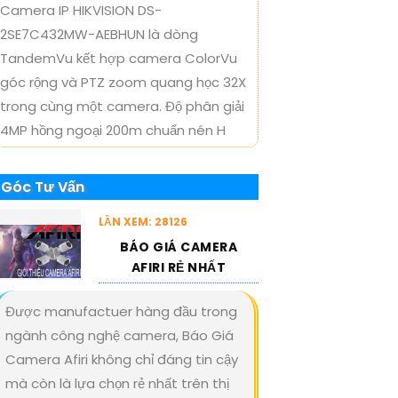
Camera IP HIKVISION DS-
2SE7C432MW-AEBHUN là dòng
TandemVu kết hợp camera ColorVu
góc rộng và PTZ zoom quang học 32X
trong cùng một camera. Độ phân giải
4MP hồng ngoại 200m chuẩn nén H
Góc Tư Vấn
LẦN XEM: 28126
BÁO GIÁ CAMERA
AFIRI RẺ NHẤT
Được manufactuer hàng đầu trong
ngành công nghệ camera, Báo Giá
Camera Afiri không chỉ đáng tin cậy
mà còn là lựa chọn rẻ nhất trên thị