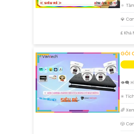
🔅 Tầ
💎 Ca
️₤ Khả
GÓI 
👁️‍🗨
✳️ Tíc
🌈 Xe
🎲 Ca