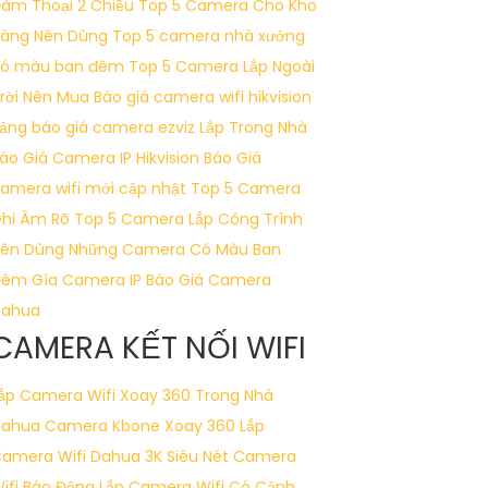
àm Thoại 2 Chiều
Top 5 Camera Cho Kho
àng Nên Dùng
Top 5 camera nhà xưởng
ó màu ban đêm
Top 5 Camera Lắp Ngoài
rời Nên Mua
Báo giá camera wifi hikvision
ảng báo giá camera ezviz Lắp Trong Nhà
áo Giá Camera IP Hikvision
Báo Giá
amera wifi mới cập nhật
Top 5 Camera
hi Âm Rõ
Top 5 Camera Lắp Công Trình
ên Dùng
Những Camera Có Màu Ban
Đêm
Gía Camera IP
Báo Giá Camera
Dahua
CAMERA KẾT NỐI WIFI
ắp Camera Wifi Xoay 360 Trong Nhà
Dahua
Camera Kbone Xoay 360
Lắp
amera Wifi Dahua 3K Siêu Nét
Camera
ifi Báo Động
Lắp Camera Wifi Có Cảnh