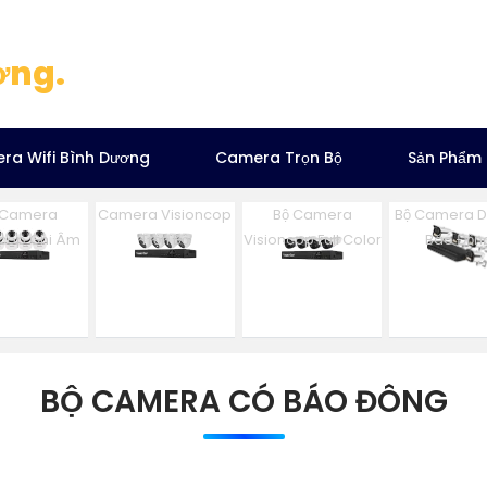
ơng.
ra Wifi Bình Dương
Camera Trọn Bộ
Sản Phẩm
 Camera
Camera Visioncop
Bộ Camera
Bộ Camera 
ncop Ghi Âm
Trọn Bộ
Visioncop Full Color
Báo Độn
BỘ CAMERA CÓ BÁO ĐÔNG