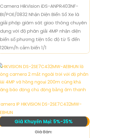
Camera HikVision iDS-ANPR403NF-
BI/POE/0832 Nhận Diện Biển Số Xe là
giải pháp giám sát giao thông chuyên
dụng với độ phân giải 4MP nhận diện
biển số phương tiện tốc độ từ 5 đến
120km/h cảm biến 1/1
amera IP HIKVISION DS-2SE7C432MW-
EBHUN
Giá Khuyến Mại: 5%-35%
Giá Bán: