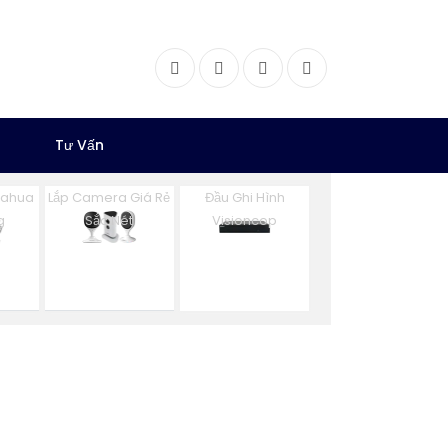
Facebook
Twitter
Instagram
Dribbble
Tư Vấn
Dahua
Lắp Camera Giá Rẻ
Đầu Ghi Hình
g
Sắc Nét
Visioncop