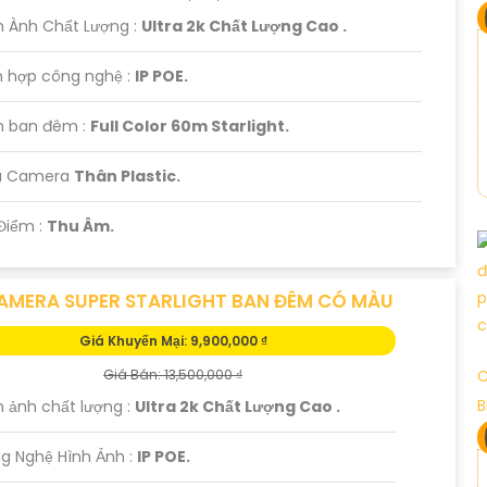
h Ành Chất Lượng :
Ultra 2k Chất Lượng Cao .
h hợp công nghệ :
IP POE.
 ban đêm :
Full Color 60m Starlight.
ẫu Camera
Thân Plastic.
Điểm :
Thu Âm.
AMERA SUPER STARLIGHT BAN ĐÊM CÓ MÀU
Giá Khuyến Mại: 9,900,000 ₫
Giá Bán: 13,500,000 ₫
C
B
h ảnh chất lượng :
Ultra 2k Chất Lượng Cao .
g Nghệ Hình Ảnh :
IP POE.