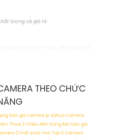
ất lượng và giá rẻ:
hăng. Đội ngũ kỹ thuật viên giàu kinh
gian của mình.
 ràng- Kết nối với điện thoại di động để
CAMERA THEO CHỨC
NĂNG
99
ảng báo giá camera ip dahua
Camera
àm Thoại 2 Chiều Nên Dùng
Bản báo giá
hoặc sửa đổi nào khác, đừng ngần ngại để lại
amera 2 mắt ezviz mới
Top 5 Camera