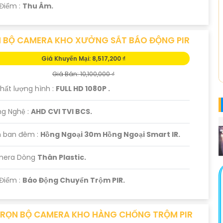
 Điểm :
Thu Âm.
 BỘ CAMERA KHO XƯỞNG SẮT BÁO ĐỘNG PIR
Giá Khuyến Mại: 8,517,200 ₫
Giá Bán: 10,100,000 ₫
 Chất lượng hình :
FULL HD 1080P .
ng Nghệ :
AHD CVI TVI BCS.
 ban đêm :
Hồng Ngoại 30m Hồng Ngoại Smart IR.
mera Dòng
Thân Plastic.
 Điểm :
Báo Động Chuyển Trộm PIR.
TRỌN BỘ CAMERA KHO HÀNG CHỐNG TRỘM PIR