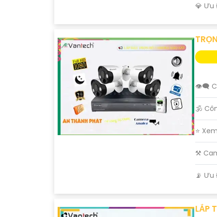
️💎 Ưu
TRỌN
👁️‍🗨
🕉️ Cô
⭐ Xem
⚒ Ca
️📡 Ưu
LẮP 