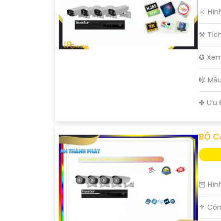
🔆 Hìn
⚒ Tíc
✪ Xem
🎼️ M
️✤ Ưu 
BỘ C
🦉 Hìn
⚜️ Côn