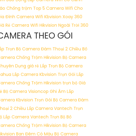
áo Chống trộm
Top 5 Camera Wifi Cho
ia Đình
Camera Wifi Kbvision Xoay 360
iá Rẻ
Camera Wifi Hikvision Ngoài Trời 360
CAMERA THEO GÓI
ắp Trọn Bộ Camera Đàm Thoại 2 Chiều
Bô
amera Chống Trộm Hikvision
Bộ Camera
huyên Dụng giá rẻ
Lắp Trọn Bộ Camera
Dahua
Lắp Camera Kbvision Trọn Gói
Lắp
amera Chống Trộm Hikvision trọn bộ Giá
ẻ
Bộ Camera Visioncop Ghi Âm
Lắp
amera Kbvision Trọn Gói
Bộ Camera Đàm
hoại 2 Chiều
Lắp Camera Vantech Trọn
ộ
Lắp Camera Vantech Trọn Bộ
Bô
amera Chống Trộm Hikvision
Bộ Camera
ikvision Ban Đêm Có Màu
Bộ Camera