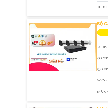
️💠 Ưu
BỘ C
'
🔆 Chấ
⚙ Côn
🌔 Xe
🕸️ C
️✔️ Ưu
LẮP 