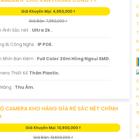
C
Giá Khuyến Mại: 4,950,000 ₫
B
Giá Bán: 7,950,000 ₫
T
h Ảnh Sắc nét :
Ultra 2k .
T
Đ
ng Bị Công Nghệ :
IP POE.
H
m Nhìn Ban Đêm :
Full Color 20m Hồng Ngoại SMD.
mera Thiết Kế
Thân Plastic.
ả Năng :
Thu Âm.
BỘ CAMERA KHO HÀNG GÍA RẺ SẮC NÉT CHÍNH
G
C
Giá Khuyến Mại: 10,900,000 ₫
Giá Bán: 13,600,000 ₫