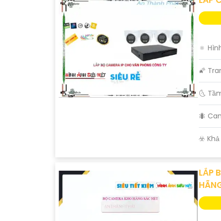
🔅 Hìn
🌠 Tra
🌜 Tầ
🐜 Ca
️☣️ Kh
LẮP 
HÃN