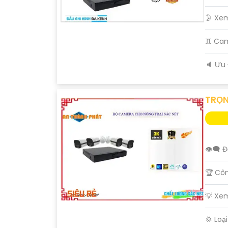
🌛 Xe
♊ Ca
️🔈 Ưu
TRỌN
👁️‍🗨 
🏆 Cô
💡 Xe
💢 Lo