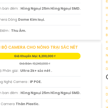
Đ
H
m ban đêm :
Hồng Ngoại 25m Hồng Ngoại SMD.
c
mera Dòng
Dome Kim loại.
T
B
 Điểm :
Thu Âm.
B
c
 BỘ CAMERA CHO NÔNG TRẠI SẮC NÉT
G
N
Giá Khuyến Mại: 6,200,000 ₫
Giá Bán: 10,240,000 ₫
Độ Phân giải :
Ultra 2k+ sắc nét .
ng Nghệ Camera :
IP POE.
L
m ban đêm :
Hồng Ngoại 25m Hồng Ngoại SMD.
C
ại Camera
Thân Plastic.
W