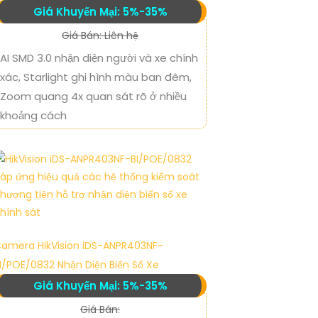
Giá Khuyến Mại: 5%-35%
Giá Bán: Liên hệ
AI SMD 3.0 nhận diện người và xe chính
xác, Starlight ghi hình màu ban đêm,
Zoom quang 4x quan sát rõ ở nhiều
khoảng cách
amera HikVision iDS-ANPR403NF-
I/POE/0832 Nhận Diện Biển Số Xe
Giá Khuyến Mại: 5%-35%
Giá Bán: