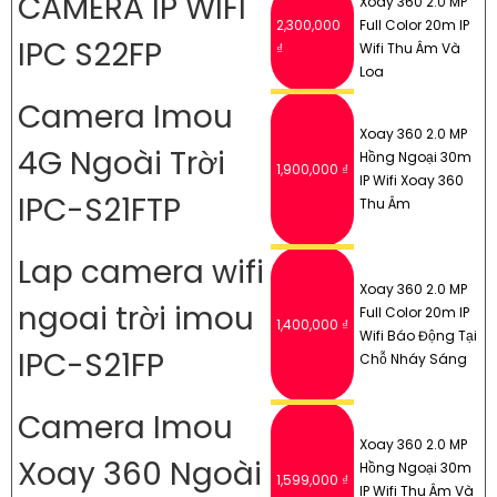
CAMERA IP WIFI
Xoay 360 2.0 MP
2,300,000
Full Color 20m IP
IPC S22FP
₫
Wifi Thu Âm Và
Loa
Camera Imou
Xoay 360 2.0 MP
4G Ngoài Trời
Hồng Ngoại 30m
1,900,000 ₫
IP Wifi Xoay 360
IPC-S21FTP
Thu Âm
Lap camera wifi
Xoay 360 2.0 MP
ngoai trời imou
Full Color 20m IP
1,400,000 ₫
Wifi Báo Động Tại
IPC-S21FP
Chỗ Nháy Sáng
Camera Imou
Xoay 360 2.0 MP
Xoay 360 Ngoài
Hồng Ngoại 30m
1,599,000 ₫
IP Wifi Thu Âm Và