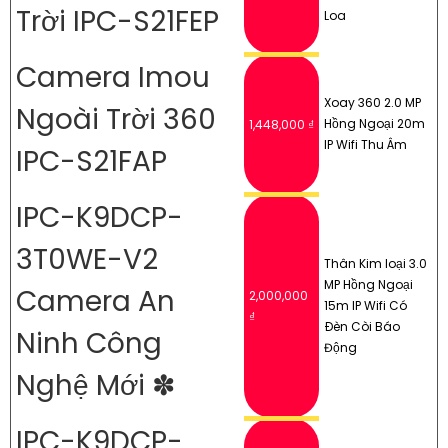
Trời IPC-S21FEP
Loa
Camera Imou
Xoay 360 2.0 MP
Ngoài Trời 360
Hồng Ngoại 20m
1,448,000 ₫
IP Wifi Thu Âm
IPC-S21FAP
IPC-K9DCP-
3T0WE-V2
Thân Kim loại 3.0
MP Hồng Ngoại
Camera An
2,000,000
15m IP Wifi Có
₫
Ðèn Còi Báo
Ninh Công
Động
Nghệ Mới ✽
IPC-K9DCP-