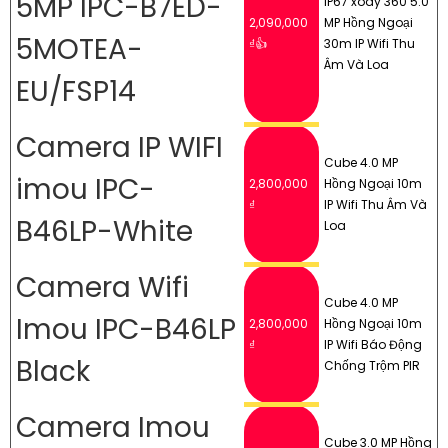
5MP IPC-B7ED-
IP67 xoay 360 5.0
2,090,000
MP Hồng Ngoại
5MOTEA-
₫👍
30m IP Wifi Thu
Âm Và Loa
EU/FSP14
Camera IP WIFI
Cube 4.0 MP
imou IPC-
2,800,000
Hồng Ngoại 10m
₫
IP Wifi Thu Âm Và
B46LP-White
Loa
Camera Wifi
Cube 4.0 MP
Imou IPC-B46LP
2,800,000
Hồng Ngoại 10m
₫
IP Wifi Báo Động
Black
Chống Trộm PIR
Camera Imou
Cube 3.0 MP Hồng