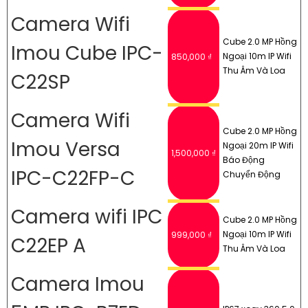
Camera Wifi
Cube 2.0 MP Hồng
Imou Cube IPC-
Ngoại 10m IP Wifi
850,000 ₫
Thu Âm Và Loa
C22SP
Camera Wifi
Cube 2.0 MP Hồng
Imou Versa
Ngoại 20m IP Wifi
1,500,000 ₫
Báo Động
IPC-C22FP-C
Chuyển Động
Camera wifi IPC
Cube 2.0 MP Hồng
Ngoại 10m IP Wifi
999,000 ₫
C22EP A
Thu Âm Và Loa
Camera Imou