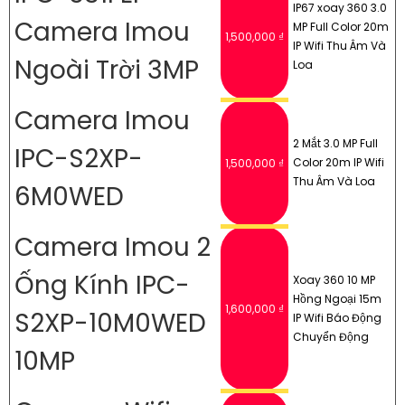
IP67 xoay 360 3.0
Camera Imou
MP Full Color 20m
1,500,000 ₫
IP Wifi Thu Âm Và
Ngoài Trời 3MP
Loa
Camera Imou
2 Mắt 3.0 MP Full
IPC-S2XP-
Color 20m IP Wifi
1,500,000 ₫
Thu Âm Và Loa
6M0WED
Camera Imou 2
Ống Kính IPC-
Xoay 360 10 MP
Hồng Ngoại 15m
1,600,000 ₫
S2XP-10M0WED
IP Wifi Báo Động
Chuyển Động
10MP