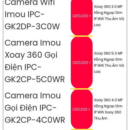
Camera Wifi
Xoay 360 3.0 MP
Imou IPC-
Hồng Ngoại 10m
1,300,000 ₫
IP Wifi Thu Âm Và
GK2DP-3C0W
Loa
Camera Imou
Xoay 360 Gọi
Xoay 360 5.0 MP
Hồng Ngoại 10m
1,300,000 ₫
Điện IPC-
IP Wifi Thu Âm Và
Loa
GK2CP-5C0WR
Camera Imou
Xoay 360 4.0 MP
Gọi Điện IPC-
Hồng Ngoại 10m
1,100,000 ₫
IP Wifi Xoay 360
GK2CP-4C0WR
Thu Âm