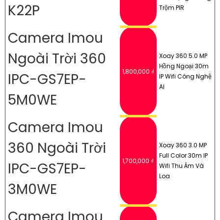
K22P
Trộm PIR
Camera Imou
Ngoài Trời 360
Xoay 360 5.0 MP
Hồng Ngoại 30m
1,800,000 ₫
IPC-GS7EP-
IP Wifi Công Nghệ
AI
5M0WE
Camera Imou
360 Ngoài Trời
Xoay 360 3.0 MP
Full Color 30m IP
1,700,000 ₫
IPC-GS7EP-
Wifi Thu Âm Và
Loa
3M0WE
Camera Imou