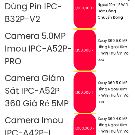
Dùng Pin IPC-
Ngoại 10m IP Wifi
1,600,000 ₫
Báo Động
B32P-V2
Chuyển Động
Camera 5.0MP
Xoay 360 5.0 MP
Imou IPC-A52P-
Hồng Ngoại 10m
1,150,000 ₫
IP Wifi Thu Âm Và
PRO
Loa
Camera Giám
Xoay 360 5.0 MP
Sát IPC-A52P
Hồng Ngoại 10m
1,100,000 ₫
IP Wifi Thu Âm Và
360 Giá Rẻ 5MP
Loa
Camera Imou
Xoay 360 4.0 MP
Hồng Ngoại 10m
1,000,000 ₫
IPC-A42P-L
IP Wifi Thu Âm Và