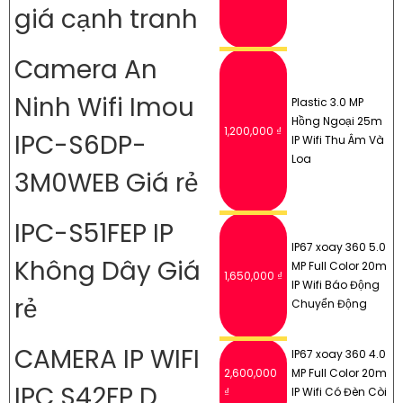
giá cạnh tranh
Camera An
Ninh Wifi Imou
Plastic 3.0 MP
Hồng Ngoại 25m
1,200,000 ₫
IPC-S6DP-
IP Wifi Thu Âm Và
Loa
3M0WEB Giá rẻ
IPC-S51FEP IP
IP67 xoay 360 5.0
Không Dây Giá
MP Full Color 20m
1,650,000 ₫
IP Wifi Báo Động
rẻ
Chuyển Động
CAMERA IP WIFI
IP67 xoay 360 4.0
2,600,000
MP Full Color 20m
IPC S42FP D
₫
IP Wifi Có Đèn Còi