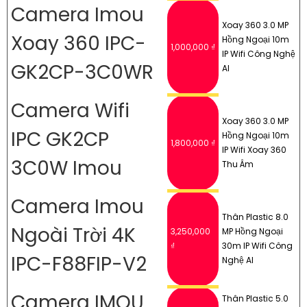
Camera Imou
Xoay 360 3.0 MP
Xoay 360 IPC-
Hồng Ngoại 10m
1,000,000 ₫
IP Wifi Công Nghệ
GK2CP-3C0WR
AI
Camera Wifi
Xoay 360 3.0 MP
IPC GK2CP
Hồng Ngoại 10m
1,800,000 ₫
IP Wifi Xoay 360
3C0W Imou
Thu Âm
Camera Imou
Thân Plastic 8.0
Ngoài Trời 4K
3,250,000
MP Hồng Ngoại
₫
30m IP Wifi Công
IPC-F88FIP-V2
Nghệ AI
Camera IMOU
Thân Plastic 5.0