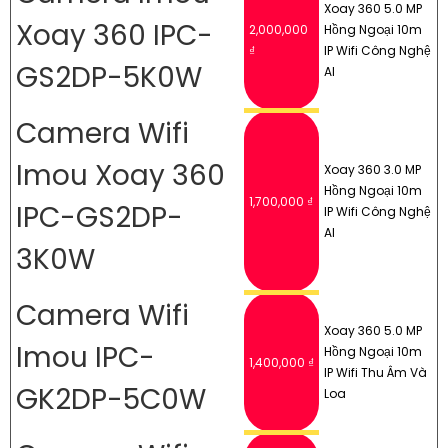
Xoay 360 5.0 MP
Xoay 360 IPC-
2,000,000
Hồng Ngoại 10m
₫
IP Wifi Công Nghệ
GS2DP-5K0W
AI
Camera Wifi
Imou Xoay 360
Xoay 360 3.0 MP
Hồng Ngoại 10m
1,700,000 ₫
IPC-GS2DP-
IP Wifi Công Nghệ
AI
3K0W
Camera Wifi
Xoay 360 5.0 MP
Imou IPC-
Hồng Ngoại 10m
1,400,000 ₫
IP Wifi Thu Âm Và
GK2DP-5C0W
Loa