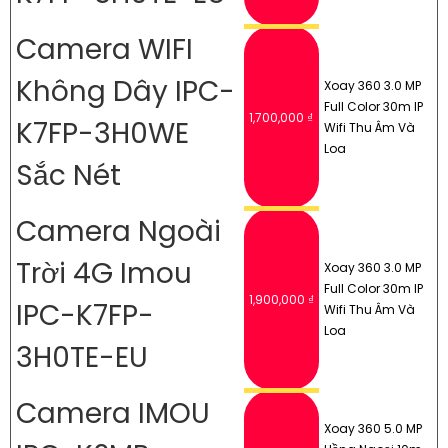
Camera WIFI
Không Dây IPC-
Xoay 360 3.0 MP
Full Color 30m IP
1,700,000 ₫
K7FP-3H0WE
Wifi Thu Âm Và
Loa
Sắc Nét
Camera Ngoài
Trời 4G Imou
Xoay 360 3.0 MP
Full Color 30m IP
1,900,000 ₫
IPC-K7FP-
Wifi Thu Âm Và
Loa
3H0TE-EU
Camera IMOU
Xoay 360 5.0 MP