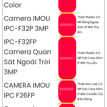
Color
Camera IMOU
Thân Plastic 3.0
MP Hồng Ngoại
1,300,000 ₫
IPC-F32P 3MP
30m IP Wifi Thu
Âm
IPC-F32FP
Camera Quan
Thân Plastic 3.0
MP Full Color 30m
1,400,000 ₫
Sát Ngoài Trời
IP Wifi Thu Âm
3MP
CAMERA IMOU
Thân Kim Loại 2.0
2,020,000
MP Full Color 30m
IPC F26FP
₫
IP Wifi Có Đèn Còi
Báo Động