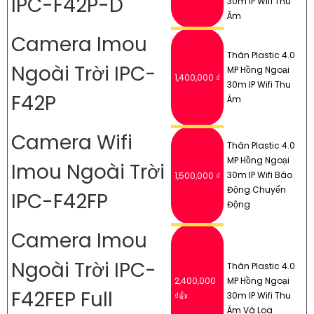
IPC-F42P-D
30m IP Wifi Thu
Âm
Camera Imou
Thân Plastic 4.0
Ngoài Trời IPC-
MP Hồng Ngoại
1,400,000 ₫
30m IP Wifi Thu
F42P
Âm
Camera Wifi
Thân Plastic 4.0
MP Hồng Ngoại
Imou Ngoài Trời
30m IP Wifi Báo
1,500,000 ₫
Động Chuyển
IPC-F42FP
Động
Camera Imou
Ngoài Trời IPC-
Thân Plastic 4.0
2,400,000
MP Hồng Ngoại
F42FEP Full
₫👍
30m IP Wifi Thu
Âm Và Loa