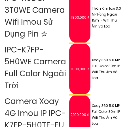
3T0WE Camera
Thân Kim loại 3.0
MP Hồng Ngoại
1,800,000 ₫
Wifi Imou Sử
15m IP Wifi Thu
Âm Và Loa
Dụng Pin ✮
IPC-K7FP-
5H0WE Camera
Xoay 360 5.0 MP
Full Color 30m IP
1,800,000 ₫
Full Color Ngoài
Wifi Thu Âm Và
Loa
Trời
Camera Xoay
Xoay 360 5.0 MP
4G Imou IP IPC-
Full Color 30m IP
2,100,000 ₫
Wifi Thu Âm Và
K7FP-5H0TE-EU
Loa