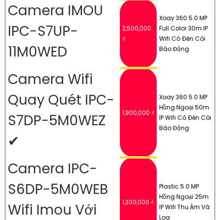
Camera IMOU
Xoay 360 5.0 MP
IPC-S7UP-
2,500,000
Full Color 30m IP
₫
Wifi Có Ðèn Còi
11M0WED
Báo Động
Camera Wifi
Quay Quét IPC-
Xoay 360 5.0 MP
Hồng Ngoại 50m
1,900,000 ₫
S7DP-5M0WEZ
IP Wifi Có Ðèn Còi
Báo Động
✔
Camera IPC-
S6DP-5M0WEB
Plastic 5.0 MP
Hồng Ngoại 25m
1,300,000 ₫
Wifi Imou Với
IP Wifi Thu Âm Và
Loa