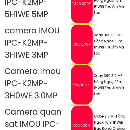
IPC-K2MP-
Hồng Ngoại 10m
1.300.000?
IP Wifi Thu Âm Và
5H1WE 5MP
Loa
camera IMOU
Xoay 360 3.0 MP
IPC-K2MP-
Hồng Ngoại 10m
1,300,000 ₫
IP Wifi Thu Âm Và
3H1WE 3MP
Loa
Camera Imou
Xoay 360 3.0 MP
IPC-K2MP-
Hồng Ngoại 10m
950,000 ₫
IP Wifi Thu Âm Và
3H0WE 3.0MP
Loa
Camera quan
Cube 2.0 MP Hồng
sat IMOU IPC-
Ngoại 10m IP Wifi
1,100,000 ₫
Báo Động Chống