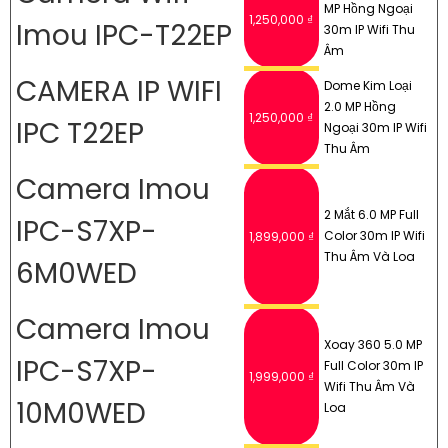
MP Hồng Ngoại
1,250,000 ₫
Imou IPC-T22EP
30m IP Wifi Thu
Âm
CAMERA IP WIFI
Dome Kim Loại
2.0 MP Hồng
1,250,000 ₫
IPC T22EP
Ngoại 30m IP Wifi
Thu Âm
Camera Imou
2 Mắt 6.0 MP Full
IPC-S7XP-
Color 30m IP Wifi
1,899,000 ₫
Thu Âm Và Loa
6M0WED
Camera Imou
Xoay 360 5.0 MP
IPC-S7XP-
Full Color 30m IP
1,999,000 ₫
'
Wifi Thu Âm Và
10M0WED
Loa