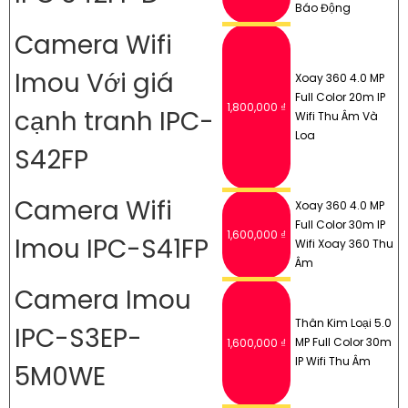
Báo Động
Camera Wifi
Imou Với giá
Xoay 360 4.0 MP
Full Color 20m IP
1,800,000 ₫
cạnh tranh IPC-
Wifi Thu Âm Và
Loa
S42FP
Camera Wifi
Xoay 360 4.0 MP
Full Color 30m IP
1,600,000 ₫
Imou IPC-S41FP
Wifi Xoay 360 Thu
Âm
Camera Imou
Thân Kim Loại 5.0
IPC-S3EP-
MP Full Color 30m
1,600,000 ₫
IP Wifi Thu Âm
5M0WE