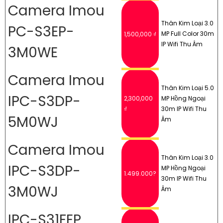
Camera Imou
Thân Kim Loại 3.0
PC-S3EP-
MP Full Color 30m
1,500,000 ₫
IP Wifi Thu Âm
3M0WE
Camera Imou
Thân Kim Loại 5.0
IPC-S3DP-
2,300,000
MP Hồng Ngoại
₫
30m IP Wifi Thu
5M0WJ
Âm
Camera Imou
Thân Kim Loại 3.0
IPC-S3DP-
MP Hồng Ngoại
1.499.000?
30m IP Wifi Thu
3M0WJ
Âm
IPC-S31FEP