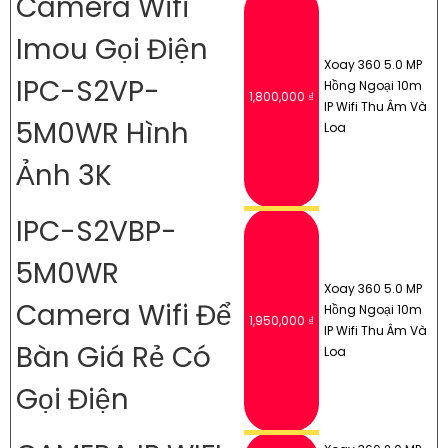
Camera Wifi
Imou Gọi Điện
Xoay 360 5.0 MP
IPC-S2VP-
Hồng Ngoại 10m
1,800,000 ₫
IP Wifi Thu Âm Và
5M0WR Hình
Loa
Ảnh 3K
IPC-S2VBP-
5M0WR
Xoay 360 5.0 MP
Camera Wifi Để
Hồng Ngoại 10m
1,950,000 ₫
IP Wifi Thu Âm Và
Bàn Giá Rẻ Có
Loa
Gọi Điện