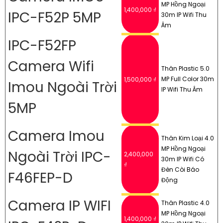
MP Hồng Ngoại
1,400,000 ₫
IPC-F52P 5MP
30m IP Wifi Thu
Âm
IPC-F52FP
Camera Wifi
Thân Plastic 5.0
MP Full Color 30m
1,500,000 ₫
Imou Ngoài Trời
IP Wifi Thu Âm
5MP
Camera Imou
Thân Kim Loại 4.0
MP Hồng Ngoại
Ngoài Trời IPC-
2,400,000
30m IP Wifi Có
₫
Đèn Còi Báo
F46FEP-D
Động
Camera IP WIFI
Thân Plastic 4.0
MP Hồng Ngoại
1,400,000 ₫