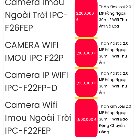
Camera Imou
Thân Kim Loại 2.0
Ngoài Trời IPC-
2,200,000
MP Hồng Ngoại
₫
30m IP Wifi Thu
F26FEP
Âm Và Loa
CAMERA WIFI
Thân Plastic 2.0
MP Hồng Ngoại
1,200,000 ₫
IMOU IPC F22P
30m IP Wifi Thu
Âm
Camera IP WIFI
Thân Plastic 2.0
MP Hồng Ngoại
1,530,000 ₫
IPC-F22FP-D
30m IP Wifi Thu
Âm
Camera Wifi
Thân Kim Loại 2.0
MP Hồng Ngoại
Imou Ngoài Trời
30m IP Wifi Báo
1,500,000 ₫
Động Chuyển
IPC-F22FEP
Động