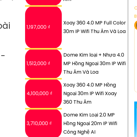
C
B
Xoay 360 4.0 MP Full Color
oài
1,197,000 ₫
30m IP Wifi Thu Âm Và Loa
S-
Dome Kim loại + Nhựa 4.0
1,512,000 ₫
MP Hồng Ngoại 30m IP Wifi
Thu Âm Và Loa
Xoay 360 4.0 MP Hồng
4,100,000 ₫
Ngoại 30m IP Wifi Xoay
360 Thu Âm
Dome Kim Loại 2.0 MP
3,710,000 ₫
Hồng Ngoại 20m IP Wifi
Công Nghệ AI