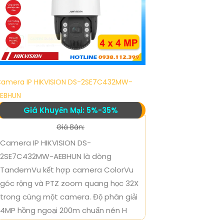
amera IP HIKVISION DS-2SE7C432MW-
EBHUN
Giá Khuyến Mại: 5%-35%
Giá Bán:
Camera IP HIKVISION DS-
2SE7C432MW-AEBHUN là dòng
TandemVu kết hợp camera ColorVu
góc rộng và PTZ zoom quang học 32X
trong cùng một camera. Độ phân giải
4MP hồng ngoại 200m chuẩn nén H