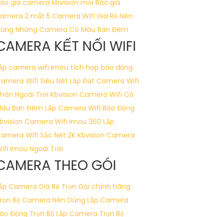
áo giá camera kbvision mới
Báo giá
amera 2 mắt
5 Camera Wifi Giá Rẻ Nên
Dùng
Những Camera Có Màu Ban Đêm
CAMERA KẾT NỐI WIFI
ắp camera wifi Imou tích hợp báo động
amera Wifi Siêu Nét
Lắp Đặt Camera Wifi
hân Ngoài Trời Kbvision
Camera Wifi Có
àu Ban Đêm
Lắp Camera Wifi Báo Động
bvision
Camera Wifi Imou 360
Lắp
amera Wifi Sắc Nét 2K Kbvsiion
Camera
ifi Imou Ngoài Trời
CAMERA THEO GÓI
ắp Camera Giá Rẻ Trọn Gói chính hãng
rọn Bộ Camera Nên Dùng
Lắp Camera
áo Động Trọn Bộ
Lắp Camera Trọn Bộ