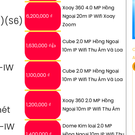
Xoay 360 4.0 MP Hồng
6,200,000 ₫
Ngoại 20m IP Wifi Xoay
)(S6)
Zoom
Cube 2.0 MP Hồng Ngoại
1,630,000 ₫👍
C
10m IP Wifi Thu Âm Và Loa
A
-IW
Cube 2.0 MP Hồng Ngoại
1,100,000 ₫
10m IP Wifi Thu Âm Và Loa
Xoay 360 2.0 MP Hồng
1,200,000 ₫
nét
Ngoại 10m IP Wifi Thu Âm
-IW
Dome Kim loại 2.0 MP
1,400,000 ₫
Hồng Ngoại 10m IP Wifi Thu