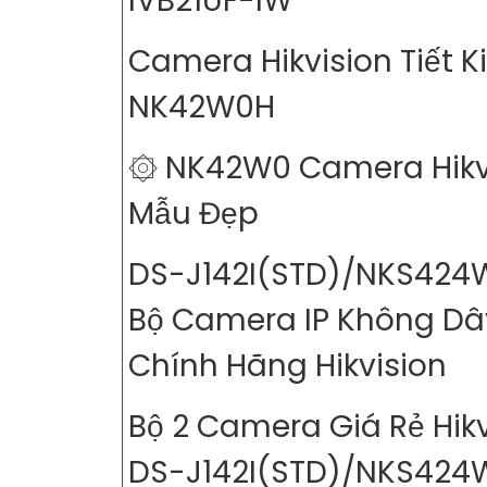
IVB21UF-IW
Camera Hikvision Tiết 
NK42W0H
۞ NK42W0 Camera Hikv
Mẫu Đẹp
DS-J142I(STD)/NKS424
Bộ Camera IP Không Dâ
Chính Hãng Hikvision
Bộ 2 Camera Giá Rẻ Hikv
DS-J142I(STD)/NKS424
'