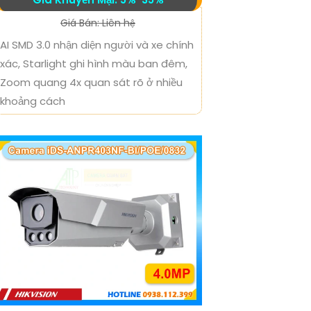
Giá Bán: Liên hệ
AI SMD 3.0 nhận diện người và xe chính
xác, Starlight ghi hình màu ban đêm,
Zoom quang 4x quan sát rõ ở nhiều
khoảng cách