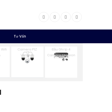
Facebook
Twitter
Instagram
Dribbble
Tư Vấn
Wifi
Camera PtZ
Đầu Ghi Ip 4
n
Vantech
Camera Kbvision
N