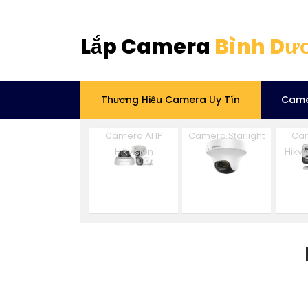
Lắp Camera
Bình Dư
Thương Hiệu Camera Uy Tín
Came
Camera AI IP
Camera Starlight
Cam
Hikvision
Hikvision
Hikv