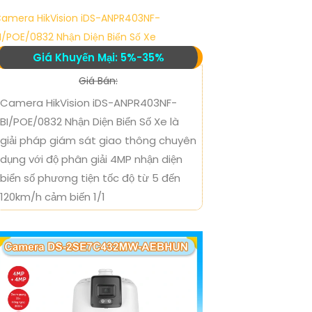
amera HikVision iDS-ANPR403NF-
I/POE/0832 Nhận Diện Biển Số Xe
Giá Khuyến Mại: 5%-35%
Giá Bán:
Camera HikVision iDS-ANPR403NF-
BI/POE/0832 Nhận Diện Biển Số Xe là
giải pháp giám sát giao thông chuyên
dụng với độ phân giải 4MP nhận diện
biển số phương tiện tốc độ từ 5 đến
120km/h cảm biến 1/1