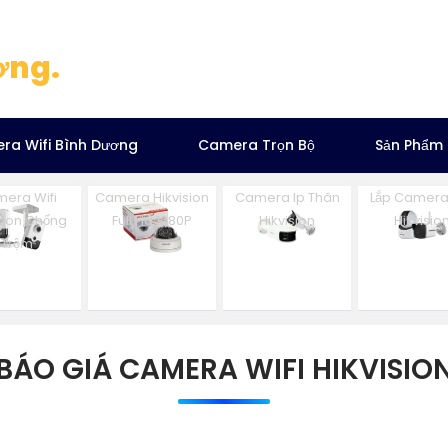
ơng.
ra Wifi Bình Dương
Camera Trọn Bộ
Sản Phẩm
era Wifi
Camera Hikvision
Camera Ip Thân
Lắp Camera 
ision Chống
Full Hd 1080P
Hikvision
Hikvisio
Trộm
BÁO GIÁ CAMERA WIFI HIKVISIO