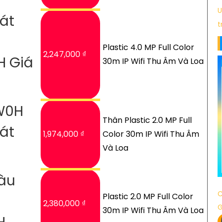
U
át
t
Plastic 4.0 MP Full Color
2,247,000 ₫
H Giá
30m IP Wifi Thu Âm Và Loa
W0H
Thân Plastic 2.0 MP Full
át
1,974,000 ₫
Color 30m IP Wifi Thu Âm
Và Loa
Màu
C
Plastic 2.0 MP Full Color
2,380,000 ₫
30m IP Wifi Thu Âm Và Loa