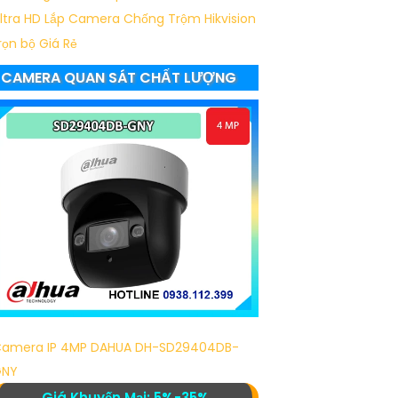
ltra HD
Lắp Camera Chống Trộm Hikvision
rọn bộ Giá Rẻ
CAMERA QUAN SÁT CHẤT LƯỢNG
amera IP 4MP DAHUA DH-SD29404DB-
GNY
Giá Khuyến Mại: 5%-35%