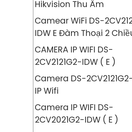
Hikvision Thu Âm
Camear WiFi DS-2CV21
IDW E Đàm Thoại 2 Chiề
CAMERA IP WIFI DS-
2CV2121G2-IDW ( E )
Camera DS-2CV2121G2
IP Wifi
Camera IP WIFI DS-
2CV2021G2-IDW ( E )