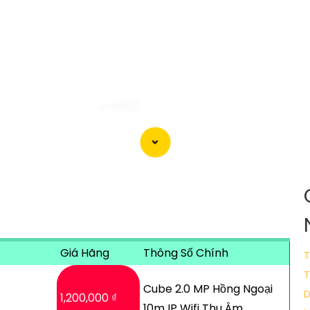
Giá Hãng
Thông Số Chính
T
T
Cube 2.0 MP Hồng Ngoại
1,200,000 ₫
10m IP Wifi Thu Âm