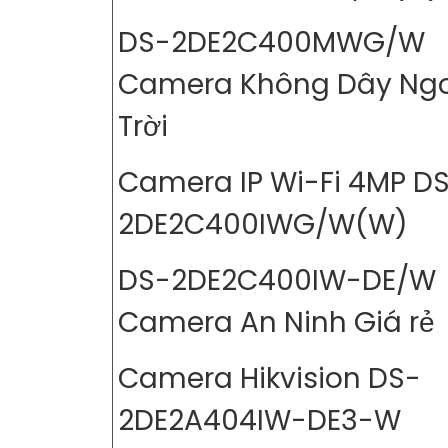
DS-2DE2C400MWG/W
Camera Không Dây Ng
Trời
Camera IP Wi-Fi 4MP D
2DE2C400IWG/W(W)
DS-2DE2C400IW-DE/W
Camera An Ninh Giá rẻ
Camera Hikvision DS-
2DE2A404IW-DE3-W