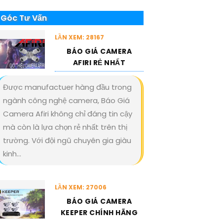
Góc Tư Vấn
LẦN XEM: 28167
BÁO GIÁ CAMERA
AFIRI RẺ NHẤT
Được manufactuer hàng đầu trong
ngành công nghệ camera, Báo Giá
Camera Afiri không chỉ đáng tin cậy
mà còn là lựa chọn rẻ nhất trên thị
trường. Với đội ngũ chuyên gia giàu
kinh...
LẦN XEM: 27006
BÁO GIÁ CAMERA
KEEPER CHÍNH HÃNG