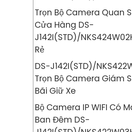
Trọn Bộ Camera Quan S
Cửa Hàng DS-
J142I(STD)/NKS424W02
Rẻ
DS-J142I(STD)/NKS422
Trọn Bộ Camera Giám S
Bãi Giữ Xe
Bộ Camera IP WIFI Có 
Ban Đêm DS-