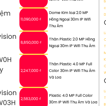
b
c
Kiệm
Dome Kim loại 2.0 MP
11,090,000 ₫
Hồng Ngoại 30m IP Wifi
Thu Âm
L
ision
Thân Plastic 2.0 MP Hồng
C
8,850,000 ₫
Ngoại 30m IP Wifi Thu Âm
T
M
W0H
K
Thân Plastic 4.0 MP Full
C
y
2,247,000 ₫
Color 30m IP Wifi Thu Âm
W
Và Loa
ision
L
Plastic 4.0 MP Full Color
T
2,583,000 ₫
W03H
30m IP Wifi Thu Âm Và Loa
B