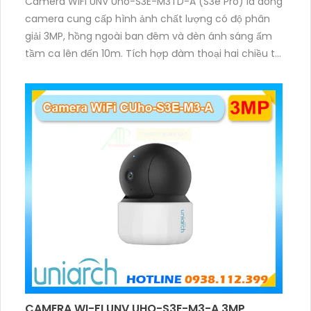
Camera WiFi UNV Uho-S3E-M3TD-A (S3e Pro) là dòng
camera cung cấp hình ảnh chất lượng có độ phân
giải 3MP, hồng ngoài ban đêm và đèn ánh sáng ấm
tầm ca lên đến 10m. Tích hợp đàm thoại hai chiều to
rõ ràng, hỗ trợ thẻ nhớ 512GB, có nút cảm ứng tiện lợi.
CAMERA WI-FI UNV UHO-S3E-M3-A 3MP