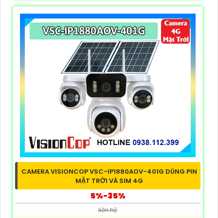
CAMERA VISIONCOP VSC-IP1880AOV-401G DÙNG PIN
MẶT TRỜI VÀ SIM 4G
5%-35%
liên hệ