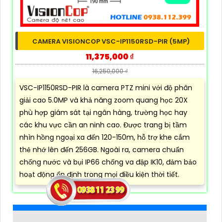
CAMERA VISIONCOP VSC-IP1150RSD-PIR (5MP)
11,375,000 ₫
16,250,000 ₫
VSC-IP1150RSD-PIR là camera PTZ mini với độ phân
giải cao 5.0MP và khả năng zoom quang học 20X
phù hợp giám sát tại ngân hàng, trường học hay
các khu vực cần an ninh cao. Được trang bị tầm
nhìn hồng ngoại xa đến 120-150m, hỗ trợ khe cắm
thẻ nhớ lên đến 256GB. Ngoài ra, camera chuẩn
chống nước và bụi IP66 chống va đập IK10, đảm bảo
hoạt động ổn định trong mọi điều kiện thời tiết.