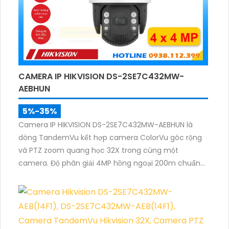
CAMERA IP HIKVISION DS-2SE7C432MW-
AEBHUN
5%-35%
Camera IP HIKVISION DS-2SE7C432MW-AEBHUN là
dòng TandemVu kết hợp camera ColorVu góc rộng
và PTZ zoom quang học 32X trong cùng một
camera. Độ phân giải 4MP hồng ngoại 200m chuẩn
nén H.265+ cùng khả năng quan sát màu ban đêm
giúp giám sát khu vực rộng với hình ảnh rõ nét cả
ngày và đêm.