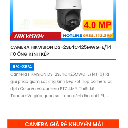
CAMERA HIKVISION DS-2SE4C425MWG-E/14
F0 ỐNG KÍNH KÉP
5%-35%
Camera HIKVISION DS-2SE4C425MWG-E/14(F0) là
giải pháp giám sát ống kính kép kết hợp camera cố
định ColorVu và camera PTZ 4MP. Thiết kế
TandemVu giúp quan sát toàn cảnh lẫn chi tiết,
zoom quang 25X, hồng ngoại 100m cùng hình ảnh
màu sắc rõ nét cả ngày lẫn đêm.
CAMERA GIÁ RẺ KHUYẾN MÃI