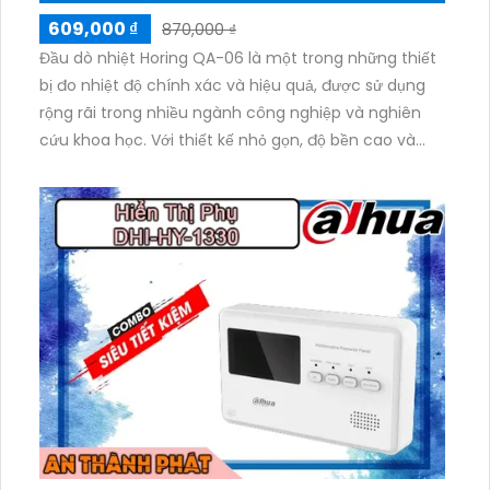
609,000 ₫
870,000 ₫
Đầu dò nhiệt Horing QA-06 là một trong những thiết
bị đo nhiệt độ chính xác và hiệu quả, được sử dụng
rộng rãi trong nhiều ngành công nghiệp và nghiên
cứu khoa học. Với thiết kế nhỏ gọn, độ bền cao và
khả năng đo nhiệt độ trong nhiều điều kiện môi
trường khác nhau, Horing QA-06 đã trở thành lựa
chọn phổ biến cho các ứng dụng cần độ chính xác
cao và sự ổn định lâu dài.