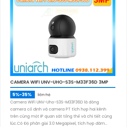
phạm vi 3m.
CAMERA WIFI UNV-UHO-S3S-M33F36D 3MP
5%-35%
liên hệ
Camera WiFi UNV-Uho-S3S-M33F36D là dòng
camera cố định và camera PT tích hợp hai kênh
trên cùng một IP quan sát tổng thể và chi tiết cùng
lúc.Có Độ phân giải 3.0 Megapixel, tích hợp đàm