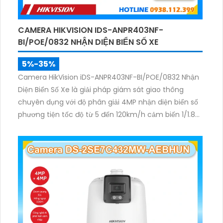
CAMERA HIKVISION IDS-ANPR403NF-
BI/POE/0832 NHẬN DIỆN BIỂN SỐ XE
5%-35%
Camera HikVision iDS-ANPR403NF-BI/POE/0832 Nhận
Diện Biển Số Xe là giải pháp giám sát giao thông
chuyên dụng với độ phân giải 4MP nhận diện biển số
phương tiện tốc độ từ 5 đến 120km/h cảm biến 1/1.8
inch WDR 140dB cùng hồng ngoại 60m mang lại hình
ảnh rõ nét.