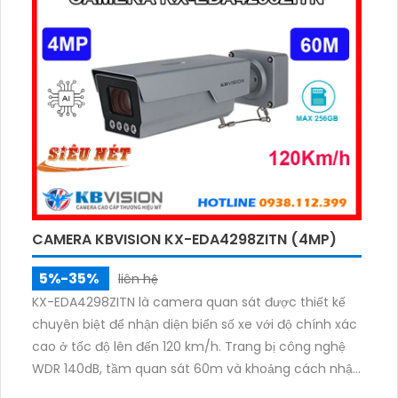
diện người và phương tiện, cùng tính năng chụp biển
số xe ở tốc độ dưới 60km/h.
CAMERA KBVISION KX-EDA4298ZITN (4MP)
5%-35%
liên hệ
KX-EDA4298ZITN là camera quan sát được thiết kế
chuyên biệt để nhận diện biển số xe với độ chính xác
cao ở tốc độ lên đến 120 km/h. Trang bị công nghệ
WDR 140dB, tầm quan sát 60m và khoảng cách nhận
diện lý tưởng từ 8–20m, camera mang đến hình ảnh