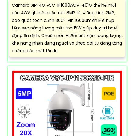
Camera SIM 4G VSC-IP1880AOV-401G thế hệ mới
của AOV ghi hình sắc nét 8MP từ 4 ống kính 2MP,
bao quát toàn cảnh 360°. Pin 16000mAh kết hợp
tấm sạc năng lượng mặt trời 15W giúp duy trì hoạt
động ổn định. Chuẩn nén H.265 tiết kiệm dung lượng,
khả năng nhận dạng người và theo dõi tự động tăng
cường bảo mật tối đa.