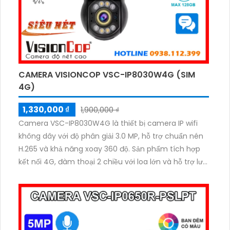
CAMERA VISIONCOP VSC-IP8030W4G (SIM
4G)
1,330,000 ₫
1,900,000 ₫
Camera VSC-IP8030W4G là thiết bị camera IP wifi
không dây với độ phân giải 3.0 MP, hỗ trợ chuẩn nén
H.265 và khả năng xoay 360 độ. Sản phẩm tích hợp
kết nối 4G, đàm thoại 2 chiều với loa lớn và hỗ trợ lưu
trữ qua thẻ nhớ MicroSD lên tới 128GB. Với tính năng
AI thông minh, camera này giúp nhận diện người và
nâng cao hiệu quả giám sát an toàn trong mọi
không gian.