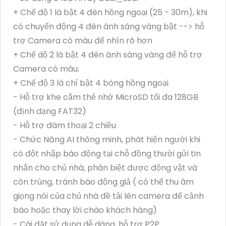
+ Chế độ 1 là bật 4 đèn hồng ngoại (25 - 30m), khi
có chuyển động 4 đèn ánh sáng vàng bật --> hỗ
trợ Camera có màu để nhìn rõ hơn
+ Chế dộ 2 là bật 4 đèn ánh sáng vàng để hỗ trợ
Camera có màu:
+ Chế độ 3 là chỉ bật 4 bóng hồng ngoại
- Hỗ trợ khe cắm thẻ nhớ MicroSD tối đa 128GB
(định dạng FAT32)
- Hỗ trợ đàm thoại 2 chiều
- Chức Năng AI thông minh, phát hiện người khi
có đột nhập báo động tại chỗ đồng thười gửi tin
nhắn cho chủ nhà, phân biệt được động vật và
côn trùng, tránh báo động giả ( có thể thu âm
giọng nói của chủ nhà đề tải lên camera để cảnh
báo hoặc thay lời chào khách hàng)
- Cài đặt sử dụng dễ dàng, hỗ trợ P2P