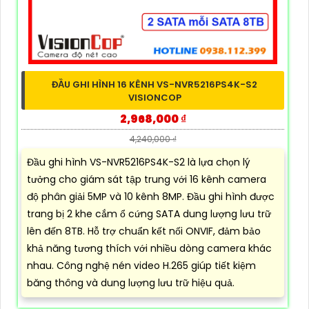
ĐẦU GHI HÌNH 16 KÊNH VS-NVR5216PS4K-S2
VISIONCOP
2,968,000 ₫
4,240,000 ₫
Đầu ghi hình VS-NVR5216PS4K-S2 là lựa chọn lý
tưởng cho giám sát tập trung với 16 kênh camera
độ phân giải 5MP và 10 kênh 8MP. Đầu ghi hình được
trang bị 2 khe cắm ổ cứng SATA dung lượng lưu trữ
lên đến 8TB. Hỗ trợ chuẩn kết nối ONVIF, đảm bảo
khả năng tương thích với nhiều dòng camera khác
nhau. Công nghệ nén video H.265 giúp tiết kiệm
băng thông và dung lượng lưu trữ hiệu quả.