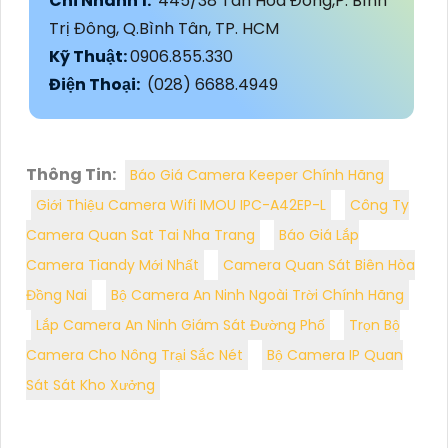
Chi Nhánh 1:
445/38 Tân Hòa Đông,P. Bình
Trị Đông, Q.Bình Tân, TP. HCM
Kỹ Thuật:
0906.855.330
Điện Thoại:
(028) 6688.4949
Thông Tin:
Báo Giá Camera Keeper Chính Hãng
Giới Thiệu Camera Wifi IMOU IPC-A42EP-L
Công Ty
Camera Quan Sat Tai Nha Trang
Báo Giá Lắp
Camera Tiandy Mới Nhất
Camera Quan Sát Biên Hòa
Đồng Nai
Bộ Camera An Ninh Ngoài Trời Chính Hãng
Lắp Camera An Ninh Giám Sát Đường Phố
Trọn Bộ
Camera Cho Nông Trại Sắc Nét
Bộ Camera IP Quan
Sát Sát Kho Xưởng