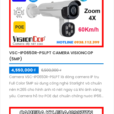
VSC-IP0650R-PSLPT CAMERA VISIONCOP
(5MP)
4,550,000 ₫
6,500,000 ₫
Camera VSC-IP0650R-PSLPT là dòng camera IP trụ
Full Color 5MP sử dụng công nghệ Starlight và chuẩn
nén H.265 cho hình ảnh rõ nét ngay cả khi ánh sáng
yếu. Camera hỗ trợ POE đạt chuẩn chống nước IP66
tích hợp micro thu âm và công nghệ WDR 120dB
giúp chống ngược sáng hiệu quả. Với khả năng nhận