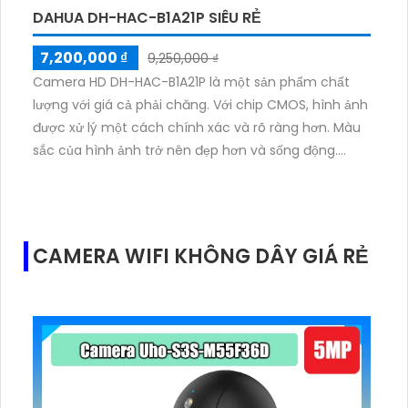
DAHUA DH-HAC-B1A21P SIÊU RẺ
7,200,000 ₫
9,250,000 ₫
Camera HD DH-HAC-B1A21P là một sản phẩm chất
lượng với giá cả phải chăng. Với chip CMOS, hình ảnh
được xử lý một cách chính xác và rõ ràng hơn. Màu
sắc của hình ảnh trở nên đẹp hơn và sống động.
Công nghệ giám sát ban đêm của camera này sử
dụng hồng ngoại với khoảng cách lên đến 20m,
mang lại khả năng quan sát tuyệt vời trong điều kiện
thiếu ánh sáng. Độ phân giải 2.0MP giúp cho hình ảnh
CAMERA WIFI KHÔNG DÂY GIÁ RẺ
được giám sát sắc nét. Camera này tương thích và
sử dụng cùng với đầu ghi hồng ngoại SMD, tạo nên
một hệ thống giám sát hoàn hảo cho căn nhà hoặc
doanh nghiệp của bạn.