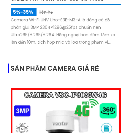
5%-35%
liên hệ
Camera Wi-Fi UNV Uho-S3E-M3-A là dòng có độ
phân giải 3MP 2304×1296@25fps chuẩn nén
Ultra265/H.265/H.264. Hồng ngoại ban đêm tầm xa
lên đến 10m, tích hợp mic và loa trong phạm vi
3m.Hỗ trợ thẻ nhớ MicroSD tối đa 256GB
SẢN PHẨM CAMERA GIÁ RẺ