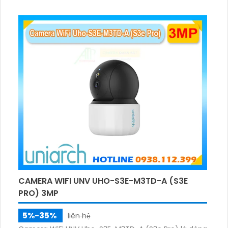
thoại hai chiều. Hồng ngoại ban đêm và đèn ánh
sáng ấm lên đến 10m.
CAMERA WIFI UNV UHO-S3E-M3TD-A (S3E
PRO) 3MP
5%-35%
liên hệ