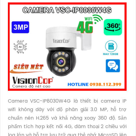
Camera VSC-IP8030W4G là thiết bị camera IP
wifi không dây với độ phân giải 3.0 MP, hỗ trợ
chuẩn nén H.265 và khả năng xoay 360 độ. Sản
phẩm tích hợp kết nối 4G, đàm thoại 2 chiều với
loa lớn và hỗ trợ lưu trữ qua thẻ nhớ MicroSD lên