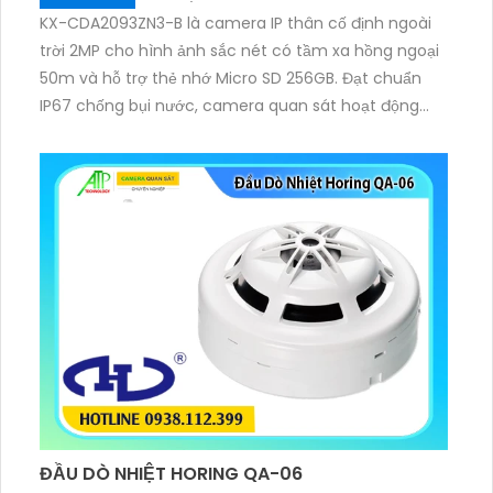
KX-CDA2093ZN3-B là camera IP thân cố định ngoài
trời 2MP cho hình ảnh sắc nét có tầm xa hồng ngoại
50m và hỗ trợ thẻ nhớ Micro SD 256GB. Đạt chuẩn
IP67 chống bụi nước, camera quan sát hoạt động
bền bỉ trong mọi điều kiện thời tiết. Camera còn tích
hợp công nghệ PoE và tính năng IVS thông minh, tối
ưu giải pháp an ninh hiệu quả.
ĐẦU DÒ NHIỆT HORING QA-06