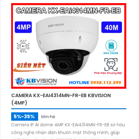
sắc nét trong mọi điều kiện ánh sáng. Chuẩn nén
H.265, hỗ trợ thẻ nhớ 256GB, đạt chuẩn IP67, IK10 và
tích hợp POE giá rẻ.
CAMERA KX-EAI4314MN-FR-EB KBVISION
(4MP)
5%-35%
liên hệ
Camera IP AI dome 4MP KX-EAi4314MN-FR-EB sở hữu
công nghệ nhận diện khuôn mặt thông minh, giúp