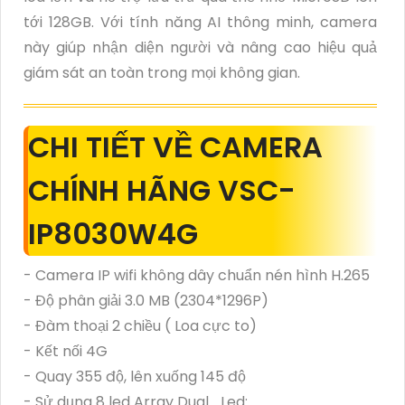
tới 128GB. Với tính năng AI thông minh, camera
này giúp nhận diện người và nâng cao hiệu quả
giám sát an toàn trong mọi không gian.
CHI TIẾT VỀ CAMERA
CHÍNH HÃNG VSC-
IP8030W4G
- Camera IP wifi không dây chuẩn nén hình H.265
- Độ phân giải 3.0 MB (2304*1296P)
- Đàm thoại 2 chiều ( Loa cực to)
- Kết nối 4G
- Quay 355 độ, lên xuống 145 độ
- Sử dụng 8 led Array Dual_Led: