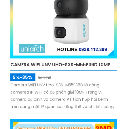
CAMERA WIFI UNV UHO-S3S-M55F36D 10MP
5%-35%
liên hệ
Camera WiFi UNV Uho-S3S-M55F36D là dòng
camerea IP WiFi có độ phân giải 10MP.Trang vị
camera cố định và camera PT tích hợp hai kênh
trên cùng một IP quan sát tổng thể và chi tiết cùng
lúc, hỗ trợ đàm thoại hai chiều cảnh báo âm thanh
ánh sáng. Kết hợp hồng ngoại và đèn ấm cho hình
ảnh có màu trong nhiều điều kiện khác nhau trong