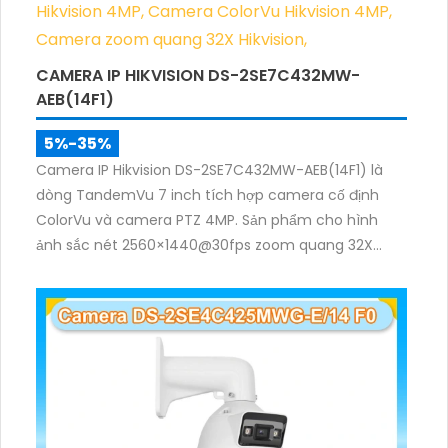
CAMERA IP HIKVISION DS-2SE7C432MW-
AEB(14F1)
5%-35%
Camera IP Hikvision DS-2SE7C432MW-AEB(14F1) là
dòng TandemVu 7 inch tích hợp camera cố định
ColorVu và camera PTZ 4MP. Sản phẩm cho hình
ảnh sắc nét 2560×1440@30fps zoom quang 32X
hồng ngoại 200m, hỗ trợ đèn trắng 30m, phù hợp
giám sát khu vực rộng cả ngày lẫn đêm.