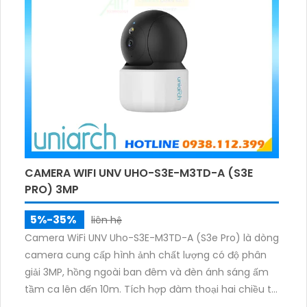
CAMERA WIFI UNV UHO-S3E-M3TD-A (S3E
PRO) 3MP
5%-35%
liên hệ
Camera WiFi UNV Uho-S3E-M3TD-A (S3e Pro) là dòng
camera cung cấp hình ảnh chất lượng có độ phân
giải 3MP, hồng ngoài ban đêm và đèn ánh sáng ấm
tầm ca lên đến 10m. Tích hợp đàm thoại hai chiều to
rõ ràng, hỗ trợ thẻ nhớ 512GB, có nút cảm ứng tiện lợi.