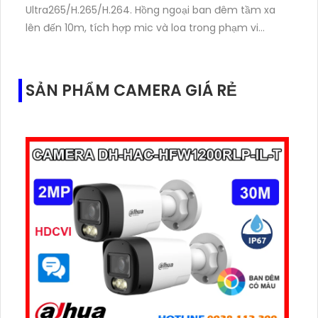
Ultra265/H.265/H.264. Hồng ngoại ban đêm tầm xa
lên đến 10m, tích hợp mic và loa trong phạm vi
3m.Hỗ trợ thẻ nhớ MicroSD tối đa 256GB
SẢN PHẨM CAMERA GIÁ RẺ