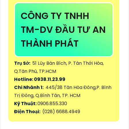
CÔNG TY TNHH
TM-DV ĐẦU TƯ AN
THÀNH PHÁT
Trụ Sở:
51 Lũy Bán Bích, P. Tân Thới Hòa,
Q.Tân Phú, TP.HCM
Hotline: 0938.11.23.99
Chi Nhánh 1:
445/38 Tân Hòa Đông,P. Bình
Trị Đông, Q.Bình Tân, TP. HCM
Kỹ Thuật:
0906.855.330
Điện Thoại:
(028) 6688.4949