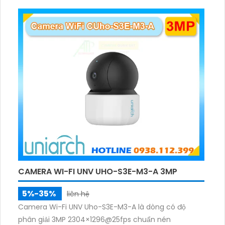
CAMERA WI-FI UNV UHO-S3E-M3-A 3MP
5%-35%
liên hệ
Camera Wi-Fi UNV Uho-S3E-M3-A là dòng có độ
phân giải 3MP 2304×1296@25fps chuẩn nén