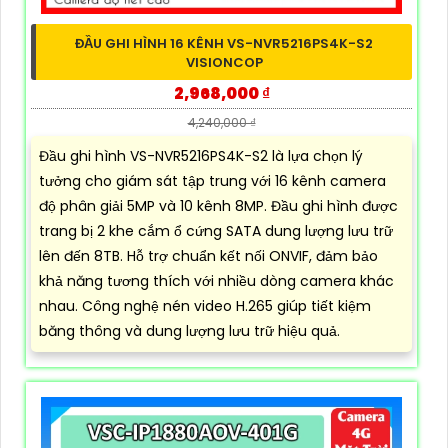
ĐẦU GHI HÌNH 16 KÊNH VS-NVR5216PS4K-S2
VISIONCOP
2,968,000 ₫
4,240,000 ₫
Đầu ghi hình VS-NVR5216PS4K-S2 là lựa chọn lý
tưởng cho giám sát tập trung với 16 kênh camera
độ phân giải 5MP và 10 kênh 8MP. Đầu ghi hình được
trang bị 2 khe cắm ổ cứng SATA dung lượng lưu trữ
lên đến 8TB. Hỗ trợ chuẩn kết nối ONVIF, đảm bảo
khả năng tương thích với nhiều dòng camera khác
nhau. Công nghệ nén video H.265 giúp tiết kiệm
băng thông và dung lượng lưu trữ hiệu quả.