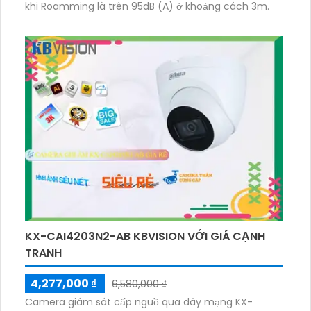
khi Roamming là trên 95dB (A) ở khoảng cách 3m.
KX-CAI4203N2-AB KBVISION VỚI GIÁ CẠNH
TRANH
4,277,000 ₫
6,580,000 ₫
Camera giám sát cấp nguồ qua dây mạng KX-