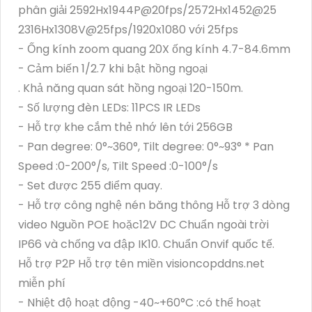
phân giải 2592Hx1944P@20fps/2572Hx1452@25
2316Hx1308V@25fps/1920x1080 với 25fps
- Ống kính zoom quang 20X ống kính 4.7-84.6mm
- Cảm biến 1/2.7 khi bật hồng ngoại
. Khả năng quan sát hồng ngoại 120-150m.
- Số lượng đèn LEDs: 11PCS IR LEDs
- Hỗ trợ khe cắm thẻ nhớ lên tới 256GB
- Pan degree: 0°~360°, Tilt degree: 0°~93° * Pan
Speed :0-200°/s, Tilt Speed :0-100°/s
- Set được 255 điểm quay.
- Hỗ trợ công nghệ nén băng thông Hỗ trợ 3 dòng
video Nguồn POE hoặc12V DC Chuẩn ngoài trời
IP66 và chống va đập IK10. Chuẩn Onvif quốc tế.
Hỗ trợ P2P Hỗ trợ tên miền visioncopddns.net
miễn phí
- Nhiệt độ hoạt động -40~+60°C :có thể hoạt