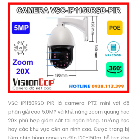
VSC-IP1150RSD-PIR là camera PTZ mini với độ
phân giải cao 5.0MP và khả năng zoom quang học
20X phù hợp giám sát tại ngân hàng, trường học
hay các khu vực cần an ninh cao. Được trang bị
tầm nhìn hồng ngoại xa đến 120-150m, hỗ trợ khe