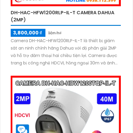
DH-HAC-HFW1200RLP-IL-T CAMERA DAHUA
(2MP)
3,800,000 ₫
liên h₫
Camera DH-HAC-HFW1200RLP-IL-T là thiết bị giám
sát an ninh chính hãng Dahua với độ phân giải 2MP
và hỗ trợ đàm thoại hai chiều tiện lợi. Camera được
trang bị công nghệ HDCVI, hồng ngoại 30m và ánh
sáng kép thông minh giúp quan sát rõ cả ngày lẫn
đêm cho hình ảnh có màu vào ban đêm. Chuẩn
chống nước IP67, phù hợp lắp đặt cả trong nhà lẫn
ngoài trời giá rẻ.