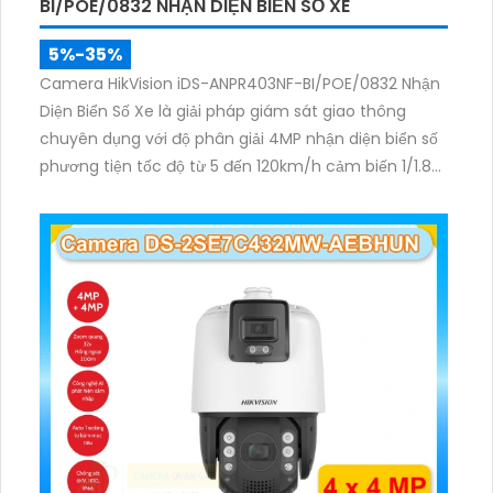
BI/POE/0832 NHẬN DIỆN BIỂN SỐ XE
5%-35%
Camera HikVision iDS-ANPR403NF-BI/POE/0832 Nhận
Diện Biển Số Xe là giải pháp giám sát giao thông
chuyên dụng với độ phân giải 4MP nhận diện biển số
phương tiện tốc độ từ 5 đến 120km/h cảm biến 1/1.8
inch WDR 140dB cùng hồng ngoại 60m mang lại hình
ảnh rõ nét.