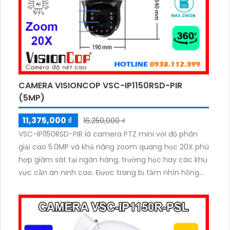
CAMERA VISIONCOP VSC-IP1150RSD-PIR
(5MP)
11,375,000 ₫
16,250,000 ₫
VSC-IP1150RSD-PIR là camera PTZ mini với độ phân
giải cao 5.0MP và khả năng zoom quang học 20X phù
hợp giám sát tại ngân hàng, trường học hay các khu
vực cần an ninh cao. Được trang bị tầm nhìn hồng
ngoại xa đến 120-150m, hỗ trợ khe cắm thẻ nhớ lên
đến 256GB. Ngoài ra, camera chuẩn chống nước và
bụi IP66 chống va đập IK10, đảm bảo hoạt động ổn
định trong mọi điều kiện thời tiết.