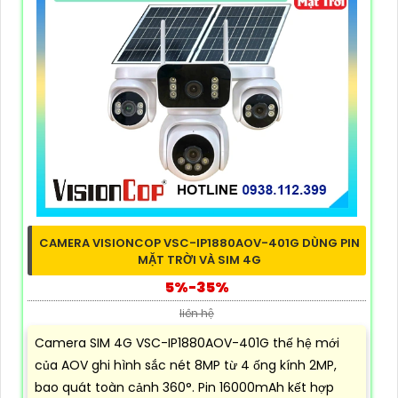
CAMERA VISIONCOP VSC-IP1880AOV-401G DÙNG PIN
MẶT TRỜI VÀ SIM 4G
5%-35%
liên hệ
Camera SIM 4G VSC-IP1880AOV-401G thế hệ mới
của AOV ghi hình sắc nét 8MP từ 4 ống kính 2MP,
bao quát toàn cảnh 360°. Pin 16000mAh kết hợp