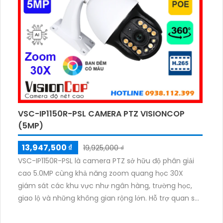
VSC-IP1150R-PSL CAMERA PTZ VISIONCOP
(5MP)
13,947,500 ₫
19,925,000 ₫
VSC-IP1150R-PSL là camera PTZ sở hữu độ phân giải
cao 5.0MP cùng khả năng zoom quang học 30X
giám sát các khu vực như ngân hàng, trường học,
giao lộ và những không gian rộng lớn. Hỗ trợ quan sát
ban đêm có màu với tầm xa lên đến 150m, mang lại