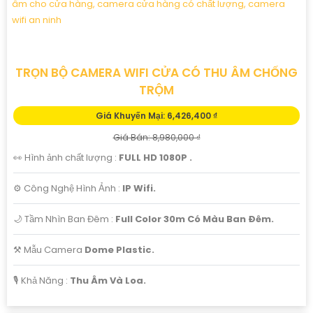
TRỌN BỘ CAMERA WIFI CỬA CÓ THU ÂM CHỐNG
TRỘM
Giá Khuyến Mại: 6,426,400 ₫
Giá Bán: 8,980,000 ₫
👀 Hình ảnh chất lượng :
FULL HD 1080P .
⚙ Công Nghệ Hình Ảnh :
IP Wifi.
🌙 Tầm Nhìn Ban Đêm :
Full Color 30m Có Màu Ban Ðêm.
⚒ Mẫu Camera
Dome Plastic.
️🎙 Khả Năng :
Thu Âm Và Loa.