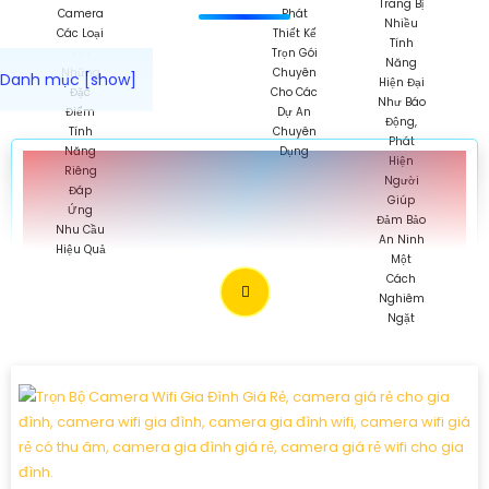
♥️ LẮP CAMERA TRỌN GÓI
NÊN DÙNG 💎
️📜 Những Gói camera khuyên dùng vói tiêu chí giá rẻ sử dụng
camera chính hãng ổ cứng lưu trữ phú hợp với nhu cầu thực
tế. ưu tiên tiết kiệm tối đa chi phí. 🛒
BỘ CAMERA CHẤT LƯỢNG GIÁ RẺ