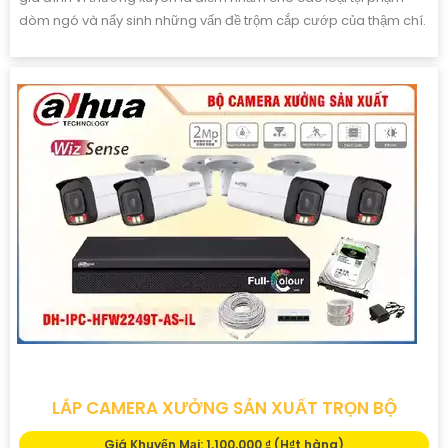
dòm ngó và nẩy sinh những vấn đề trộm cắp cướp của thậm chí.
LẮP CAMERA XƯỞNG SẢN XUẤT TRỌN BỘ
Giá Khuyến Mại: 1,100,000 ₫ (H₫t hàng)