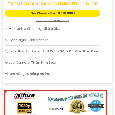
TRỌN BỘ CAMERA KHO HÀNG FULL COLOR
Giá Khuyến Mại: 10,818,000 ₫
Giá Bán: 15,879,000 ₫
🔅 Hình ảnh chất lượng :
Ultra 2k .
✳️ Công Nghệ Hình Ảnh :
IP.
🌜 Tầm Nhìn Ban Đêm :
Full Color 30m Có Màu Ban Đêm.
💎 Loại Camera
Thân Kim Loại.
️📢 Khả Năng :
Chống Nước.