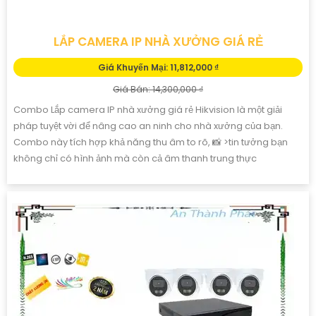
LẮP CAMERA IP NHÀ XƯỞNG GIÁ RẺ
Giá Khuyến Mại: 11,812,000 ₫
Giá Bán: 14,300,000 ₫
Combo Lắp camera IP nhà xưởng giá rẻ Hikvision là một giải
pháp tuyệt vời để nâng cao an ninh cho nhà xưởng của bạn.
Combo này tích hợp khả năng thu âm to rõ, 📸 >tin tưởng bạn
không chỉ có hình ảnh mà còn cả âm thanh trung thực