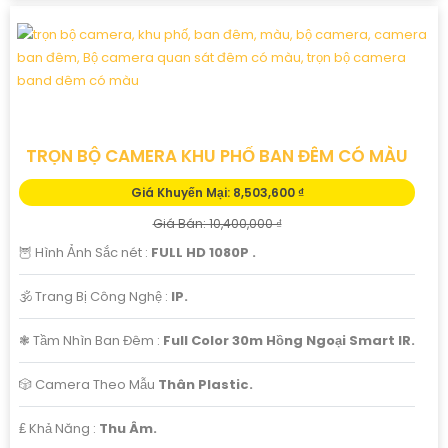
TRỌN BỘ CAMERA KHU PHỐ BAN ĐÊM CÓ MÀU
Giá Khuyến Mại: 8,503,600 ₫
Giá Bán: 10,400,000 ₫
🦉 Hình Ảnh Sắc nét :
FULL HD 1080P .
🕉️ Trang Bị Công Nghệ :
IP.
❃ Tầm Nhìn Ban Đêm :
Full Color 30m Hồng Ngoại Smart IR.
🎲 Camera Theo Mẫu
Thân Plastic.
️₤ Khả Năng :
Thu Âm.