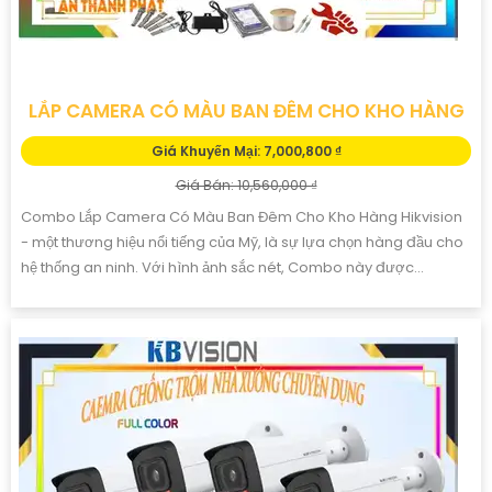
LẮP CAMERA CÓ MÀU BAN ĐÊM CHO KHO HÀNG
Giá Khuyến Mại: 7,000,800 ₫
Giá Bán: 10,560,000 ₫
Combo Lắp Camera Có Màu Ban Đêm Cho Kho Hàng Hikvision
- một thương hiệu nổi tiếng của Mỹ, là sự lựa chọn hàng đầu cho
hệ thống an ninh. Với hình ảnh sắc nét, Combo này được...