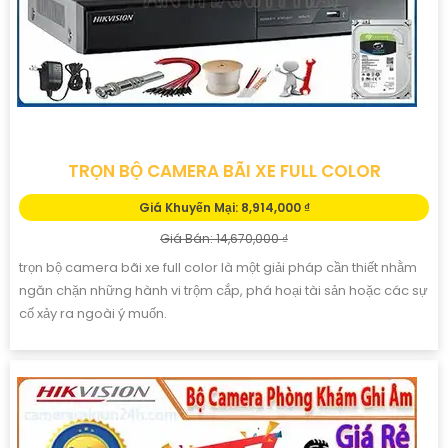
TRỌN BỘ CAMERA BÃI XE FULL COLOR
Giá Khuyến Mại: 8,914,000 ₫
Giá Bán: 14,670,000 ₫
trọn bộ camera bãi xe full color là một giải pháp cần thiết nhằm
ngăn chặn những hành vi trộm cắp, phá hoại tài sản hoặc các sự
cố xảy ra ngoài ý muốn.