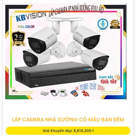
LẮP CAMERA NHÀ XƯỞNG CÓ MÀU BAN ĐÊM
Giá Khuyến Mại: 8,619,200 ₫