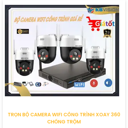
TRỌN BỘ CAMERA WIFI CÔNG TRÌNH XOAY 360
CHỐNG TRỘM