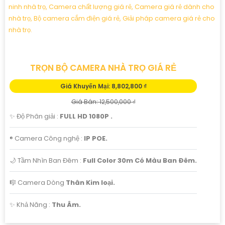
TRỌN BỘ CAMERA NHÀ TRỌ GIÁ RẺ
Giá Khuyến Mại: 8,802,800 ₫
Giá Bán: 12,500,000 ₫
✨ Độ Phân giải :
FULL HD 1080P .
®️ Camera Công nghệ :
IP POE.
🌙 Tầm Nhìn Ban Đêm :
Full Color 30m Có Màu Ban Ðêm.
🎼️ Camera Dòng
Thân Kim loại.
️✨ Khả Năng :
Thu Âm.