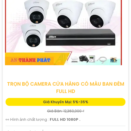
TRỌN BỘ CAMERA CỬA HÀNG CÓ MÀU BAN ĐÊM
FULL HD
Giá Khuyến Mại: 5%-35%
Giá Bán: 12,360,000 ₫
👀 Hình ảnh chất lượng :
FULL HD 1080P .