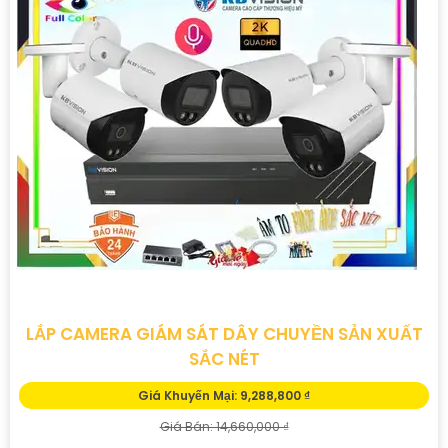
LẮP CAMERA GIÁM SÁT DÂY CHUYỀN SẢN XUẤT
SẮC NÉT
Giá Khuyến Mại: 9,288,800 ₫
Giá Bán: 14,660,000 ₫