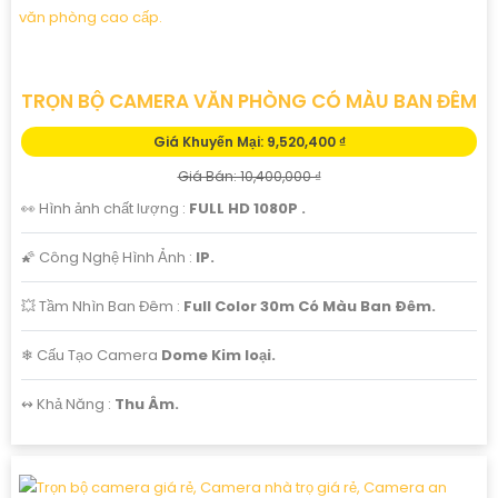
TRỌN BỘ CAMERA VĂN PHÒNG CÓ MÀU BAN ĐÊM
Giá Khuyến Mại: 9,520,400 ₫
Giá Bán: 10,400,000 ₫
👀 Hình ảnh chất lượng :
FULL HD 1080P .
🌠 Công Nghệ Hình Ảnh :
IP.
💥 Tầm Nhìn Ban Đêm :
Full Color 30m Có Màu Ban Ðêm.
❄ Cấu Tạo Camera
Dome Kim loại.
️↭ Khả Năng :
Thu Âm.