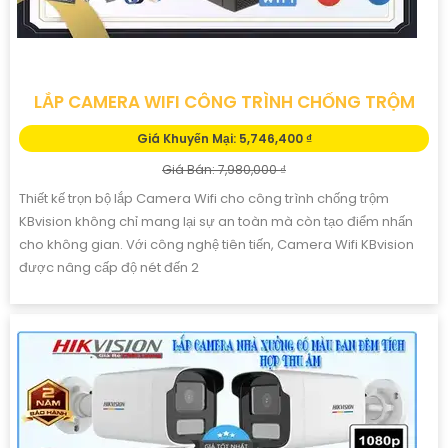
LẮP CAMERA WIFI CÔNG TRÌNH CHỐNG TRỘM
Giá Khuyến Mại: 5,746,400 ₫
Giá Bán: 7,980,000 ₫
Thiết kế trọn bộ lắp Camera Wifi cho công trình chống trộm
KBvision không chỉ mang lại sự an toàn mà còn tạo điểm nhấn
cho không gian. Với công nghệ tiên tiến, Camera Wifi KBvision
được nâng cấp độ nét đến 2