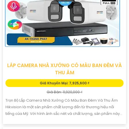
LẮP CAMERA NHÀ XƯỞNG CÓ MÀU BAN ĐÊM VÀ
THU ÂM
Giá Khuyến Mại: 7,925,600 ₫
Giá Bán: 11,920,000 ₫
Trọn Bộ Lắp Camera Nhà Xưởng Có Màu Ban Đêm Và Thu Âm
Hikvision là một sản phẩm chất lượng đến từ thương hiệu nổi
tiếng của Mỹ. Với hình ảnh sắc nét và chất lượng, sản phẩm này...