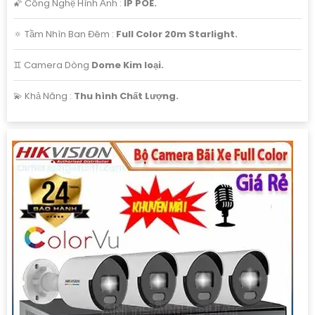
🌠 Công Nghệ Hình Ảnh :
IP POE.
🔅 Tầm Nhìn Ban Đêm :
Full Color 20m Starlight.
♊ Camera Dòng
Dome Kim loại.
️💫 Khả Năng :
Thu hình Chất Lượng.