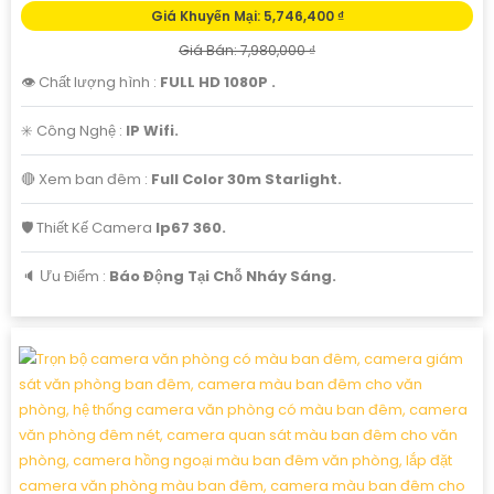
Giá Khuyến Mại: 5,746,400 ₫
Giá Bán: 7,980,000 ₫
👁 Chất lượng hình :
FULL HD 1080P .
✳️ Công Nghệ :
IP Wifi.
🔴 Xem ban đêm :
Full Color 30m Starlight.
🛡 Thiết Kế Camera
Ip67 360.
️🔈 Ưu Điểm :
Báo Động Tại Chỗ Nháy Sáng.