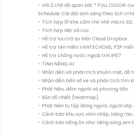
- Với 2 chế độ quan sát: * FULL COLOR: 
Schedule: Cài đặt ánh sáng theo lịch trìn
- Tích hợp 01 khe cắm thẻ nhớ micro SD,
- Tích hợp Mic và Loa
- Hỗ trợ lưu trữ sự kiện Cloud Dropbox
- Hỗ trợ tên miền VANTECHDNS, P2P miễn
- Hỗ trợ chống nước ngoài trời IP67
- TÍNH NĂNG AI:
- Nhận diện và phân tích khuôn mặt, độ tuổi
- Nhận diện biển số xe và phân tích tìm k
- Phát hiện, đếm người và phương tiện.
- Bản đồ nhiệt (heatmap).
- Phát hiện tụ tập đông người, người xếp
- Cảnh báo khu vực xâm nhập, hàng rào 
- Cảnh báo tiếng ồn như: tiếng súng, em 