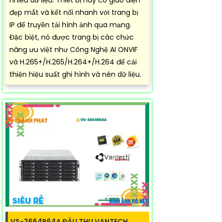
đẹp mắt và kết nối nhanh với trang bị
IP để truyền tải hình ảnh qua mạng.
Đặc biệt, nó được trang bị các chức
năng ưu việt như Công Nghệ AI ONVIF
và H.265+/H.265/H.264+/H.264 để cải
thiện hiệu suất ghi hình và nén dữ liệu.
VS-3664R64A ĐẦU THU VANTECH