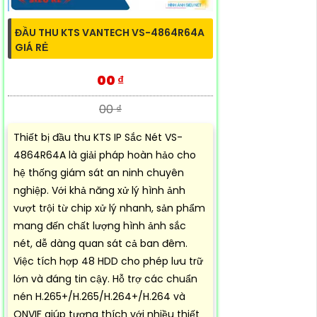
ĐẦU THU KTS VANTECH VS-4864R64A
GIÁ RẺ
00 ₫
00 ₫
Thiết bị đầu thu KTS IP Sắc Nét VS-
4864R64A là giải pháp hoàn hảo cho
hệ thống giám sát an ninh chuyên
nghiệp. Với khả năng xử lý hình ảnh
vượt trội từ chip xử lý nhanh, sản phẩm
mang đến chất lượng hình ảnh sắc
nét, dễ dàng quan sát cả ban đêm.
Việc tích hợp 48 HDD cho phép lưu trữ
lớn và đáng tin cậy. Hỗ trợ các chuẩn
nén H.265+/H.265/H.264+/H.264 và
ONVIF giúp tương thích với nhiều thiết