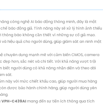
năng công nghệ AI báo động thông minh, đây là một
chế báo động giả. Tính năng này sẽ xử lý hình ảnh thiếu
i thông báo không cần thiết vì những sự cố giả mạo.
i và hiệu quả cho người dùng, giúp giám sát an ninh một
hệ chuyên dụng mạnh mẽ với cảm biến CMOS, camera
đẹp hơn, sắc nét và chi tiết. Với khả năng vượt trội
 biết người dùng có khả năng nhận diện và theo dõi
ám sát.
m này với mức chiết khấu cao, giúp người mua hàng
m còn được bảo hành chính hãng, giúp người dùng yên
hàng.
a
VPH-C439AI
mang đến sự tiện ích thông qua tích