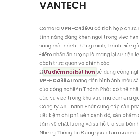
VANTECH
Camera
VPH-C439AI
có tích hợp chức 
tính năng đáng khen ngợi trong việc hạn 
sáng một cách thông minh, tránh việc gử
Điểm nhấn ấn tượng là mang lại sự tiện lợ
cách trực quan và chính xác.
Ω
Ưu điểm nỗi bật hơn
sử dụng công ng
VPH-C439AI
mang đến hình ảnh màu sắc 
của công nghệAn Thành Phát có thể nhận
các vụ việc trong khu vực mà camera gi
Công ty An Thành Phát cung cấp sản phẩ
tiết kiệm chi phí. Bên cạnh đó, sản phẩ
tâm về chất lượng và sự hỗ trợ sau bán 
Những Thông tin Đáng quan tâm camer