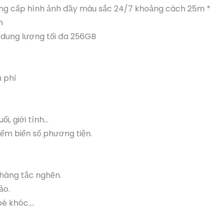
cung cấp hình ảnh đầy màu sắc 24/7 khoảng cách 25m *
h
 dung lượng tối đa 256GB
 phí
, giới tính...
iếm biển số phương tiện.
 hàng tắc nghẽn.
ảo.
bé khóc….