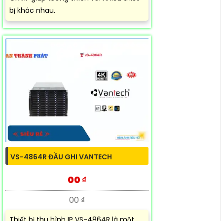
bị khác nhau.
VS-4864R ĐẦU GHI VANTECH
00 ₫
00 ₫
Thiết bị thu hình IP VS-4864R là một