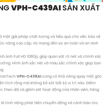
ỤNG
VPH-C439AI
SẢN XUẤT
là một giải pháp chất lượng và hiệu quả cho việc bảo vệ
hức năng cao cấp, nó mang đến sự an toàn và an ninh
h ảnh Full HD 1080p, giúp quan sát rõ nét và chính xác
ưởng. Hình ảnh sắc nét và màu sắc chính xác giúp bạn
ng.
 VanTech
VPH-C439AI
cũng có khả năng quay một góc
ện tích rộng mà không bỏ sót bất kỳ vị trí nào. Điểm
ệc theo dõi và giám sát hoạt động của nhân viên, hàng
là tính năng phát hiện chuyển động và cảnh báo tức