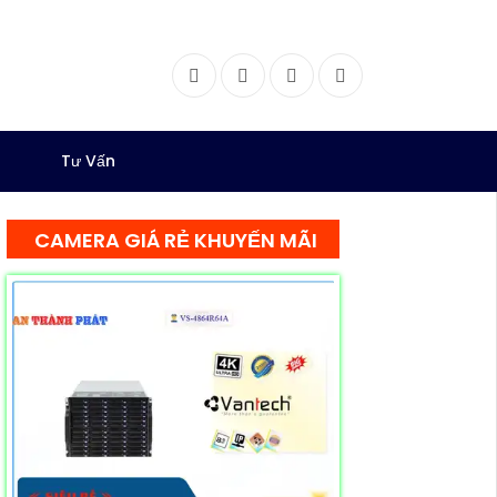
Facebook
Twitter
Instagram
Dribbble
Tư Vấn
CAMERA GIÁ RẺ KHUYẾN MÃI