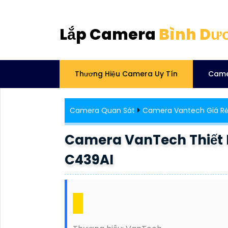
Lắp Camera
Bình Dư
Thương Hiệu Camera Uy Tín
Came
Camera Quan Sát
Camera Vantech Giá R
Camera VanTech Thiết 
C439AI