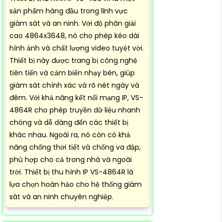
sản phẩm hàng đầu trong lĩnh vực
giám sát và an ninh. Với độ phân giải
cao 4864x3648, nó cho phép kéo dài
hình ảnh và chất lượng video tuyệt vời.
Thiết bị này được trang bị công nghệ
tiên tiến và cảm biến nhạy bén, giúp
giám sát chính xác và rõ nét ngày và
đêm. Với khả năng kết nối mạng IP, VS-
4864R cho phép truyền dữ liệu nhanh
chóng và dễ dàng đến các thiết bị
khác nhau. Ngoài ra, nó còn có khả
năng chống thời tiết và chống va đập,
phù hợp cho cả trong nhà và ngoài
trời. Thiết bị thu hình IP VS-4864R là
lựa chọn hoàn hảo cho hệ thống giám
sát và an ninh chuyên nghiệp.