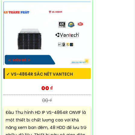
✓ VS-4864R SẮC NÉT VANTECH
00 ₫
00 ₫
Đầu Thu hình HD IP VS-4864R ONVIF là
một thiết bị chất lượng cao với khả
năng xem ban đêm, 48 HDD để lưu trữ
nhiều dữ liệu. Thiết bị này có giao diện