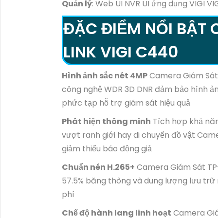
Quản lý
: Web UI NVR UI ứng dụng VIGI VI
ĐẶC ĐIỂM NỔI BẬT 
LINK VIGI C440
Hình ảnh sắc nét 4MP
Camera Giám Sát T
công nghệ WDR 3D DNR đảm bảo hình ảnh c
phức tạp hỗ trợ giám sát hiệu quả
Phát hiện thông minh
Tích hợp khả năn
vượt ranh giới hay di chuyển đồ vật Cam
giảm thiểu báo động giả
Chuẩn nén H.265+
Camera Giám Sát TP-L
57.5% băng thông và dung lượng lưu trữ m
phí
Chế độ hành lang linh hoạt
Camera Giám