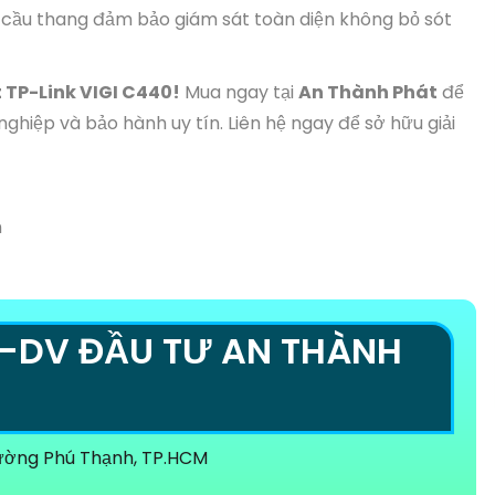
 cầu thang đảm bảo giám sát toàn diện không bỏ sót
TP-Link VIGI C440!
Mua ngay tại
An Thành Phát
để
nghiệp và bảo hành uy tín. Liên hệ ngay để sở hữu giải
n
-DV ĐẦU TƯ AN THÀNH
Phường Phú Thạnh, TP.HCM