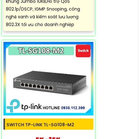
khung Jumbo 10KB,Hỗ trợ QoS
802.1p/DSCP, IGMP Snooping, công
nghệ xanh và kiểm soát lưu lượng
802.3X tối ưu cho doanh nghiệp
SWITCH TP-LINK TL-SG108-M2