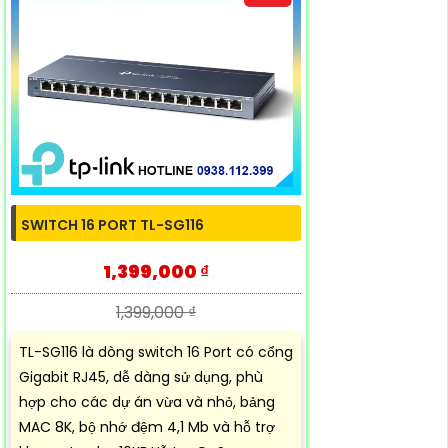
SWITCH 16 PORT TL-SG116
1,399,000 ₫
1,399,000 ₫
TL-SG116 là dòng switch 16 Port có cổng
Gigabit RJ45, dễ dàng sử dụng, phù
hợp cho các dự án vừa và nhỏ, bảng
MAC 8K, bộ nhớ đệm 4,1 Mb và hỗ trợ