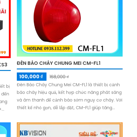
ĐÈN BÁO CHÁY CHUNG MEI CM-FL1
KS3
100,000 ₫
168,000 ₫
Đèn Báo Cháy Chung Mei CM-FL1 là thiết bị cảnh
ết bị
báo cháy hiệu quả, kết hợp chức năng phát sáng
n đến
và âm thanh để cảnh báo sớm nguy cơ cháy. Với
rang
thiết kế nhỏ gọn, dễ lắp đặt, CM-FL1 giúp tăng
+
cường độ sáng trong tình huống khẩn cấp, đảm
cứng
bảo an toàn cho người sử dụng trong các tòa
và
nhà, khu vực công cộng.
g