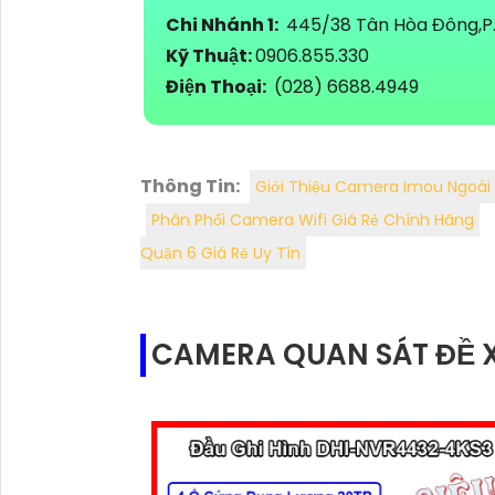
Chi Nhánh 1:
445/38 Tân Hòa Đông,P. 
Kỹ Thuật:
0906.855.330
Điện Thoại:
(028) 6688.4949
Thông Tin:
Giới Thiệu Camera Imou Ngoài 
Phân Phối Camera Wifi Giá Rẻ Chính Hãng
Quận 6 Giá Rẻ Uy Tín
CAMERA QUAN SÁT ĐỀ 