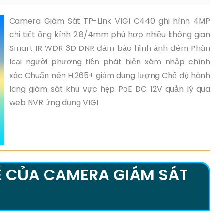
Camera Giám Sát TP-Link VIGI C440 ghi hình 4MP
chi tiết ống kính 2.8/4mm phù hợp nhiều không gian
Smart IR WDR 3D DNR đảm bảo hình ảnh đêm Phân
loại người phương tiện phát hiện xâm nhập chính
xác Chuẩn nén H.265+ giảm dung lượng Chế độ hành
lang giám sát khu vực hẹp PoE DC 12V quản lý qua
web NVR ứng dụng VIGI
 CỦA CAMERA GIÁM SÁT