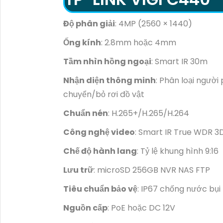
Độ phân giải
: 4MP (2560 × 1440)
Ống kính
: 2.8mm hoặc 4mm
Tầm nhìn hồng ngoại
: Smart IR 30m
Nhận diện thông minh
: Phân loại ngườ
chuyển/bỏ rơi đồ vật
Chuẩn nén
: H.265+/H.265/H.264
Công nghệ video
: Smart IR True WDR 3D
Chế độ hành lang
: Tỷ lệ khung hình 9:16
Lưu trữ
: microSD 256GB NVR NAS FTP
Tiêu chuẩn bảo vệ
: IP67 chống nước bụi
Nguồn cấp
: PoE hoặc DC 12V