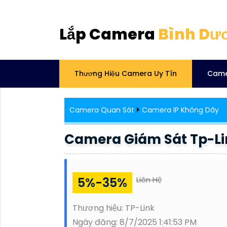
Lắp Camera
Bình Dư
Thương Hiệu Camera Uy Tín
Came
Camera Quan Sát
Camera IP Không Dây
Camera Giám Sát Tp-Li
5%-35%
Liên Hệ
Thương hiệu:
TP-Link
Ngày đăng:
8/7/2025 1:41:53 PM