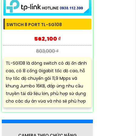
SWTICH 8 PORT TL-SG108
562,100 ₫
803,000 ₫
TL-SG108 là dòng switch có độ ổn định
cao, có 8 cổng Gigabit tốc độ cao, hỗ
trợ tốc độ chuyển gói 11,9 Mpps và
khung Jumbo 16KB, đáp ứng nhu cầu
truyền tải dữ liệu lớn, phù hợp sử dụng
cho các dự án vừa và nhỏ sẽ phù hợp
CAMERA THEO CHỨC NĂNG