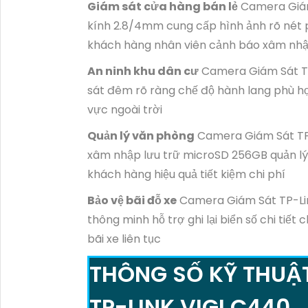
Giám sát cửa hàng bán lẻ
Camera Giám 
kính 2.8/4mm cung cấp hình ảnh rõ nét p
khách hàng nhân viên cảnh báo xâm nhậ
An ninh khu dân cư
Camera Giám Sát TP
sát đêm rõ ràng chế độ hành lang phù hợ
vực ngoài trời
Quản lý văn phòng
Camera Giám Sát TP-
xâm nhập lưu trữ microSD 256GB quản lý
khách hàng hiệu quả tiết kiệm chi phí
Bảo vệ bãi đỗ xe
Camera Giám Sát TP-Lin
thông minh hỗ trợ ghi lại biển số chi tiế
bãi xe liên tục
THÔNG SỐ KỸ THUẬ
TP-LINK VIGI C440