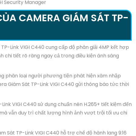
GI Security Manager
CỦA CAMERA GIÁM SÁT TP-
P-Link VIGI C440 cung cấp độ phân giải 4MP kết hợp
hi tiết rõ ràng ngay cả trong điều kiện ánh sáng
g phân loại người phương tiện phát hiện xâm nhập
era Giám Sát TP-Link VIGI C440 gửi thông báo tức thời
ink VIGI C440 sử dụng chuẩn nén H.265+ tiết kiệm đến
à vẫn duy trì chất lượng hình ảnh vượt trội tối ưu chi
 Sát TP-Link VIGI C440 hỗ trợ chế độ hành lang 9:16