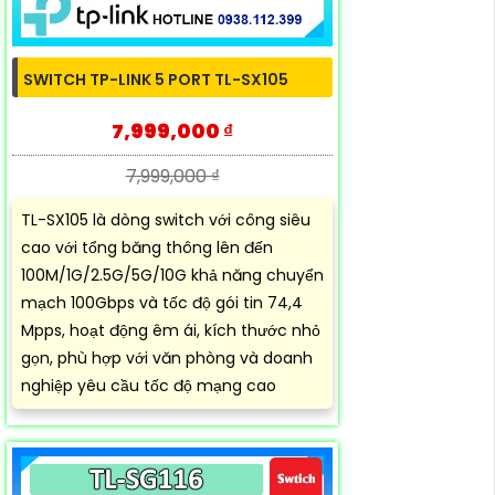
SWITCH TP-LINK 5 PORT TL-SX105
7,999,000 ₫
7,999,000 ₫
TL-SX105 là dòng switch với công siêu
cao với tổng băng thông lên đến
100M/1G/2.5G/5G/10G khả năng chuyển
mạch 100Gbps và tốc độ gói tin 74,4
Mpps, hoạt động êm ái, kích thước nhỏ
gọn, phù hợp với văn phòng và doanh
nghiệp yêu cầu tốc độ mạng cao