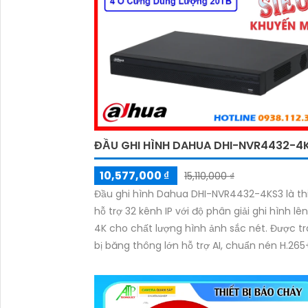
ĐẦU GHI HÌNH DAHUA DHI-NVR4432-4
10,577,000 ₫
15,110,000 ₫
Đầu ghi hình Dahua DHI-NVR4432-4KS3 là thi
hỗ trợ 32 kênh IP với độ phân giải ghi hình lê
4K cho chất lượng hình ảnh sắc nét. Được t
bị băng thông lớn hỗ trợ AI, chuẩn nén H.265
giúp tiết kiệm dung lượng lưu trữ hỗ trợ 4 ổ 
dung lượng lên đến 20TB. Với thiết kế bền bỉ 
giao diện dễ sử dụng, đây là lựa chọn lý tưởn