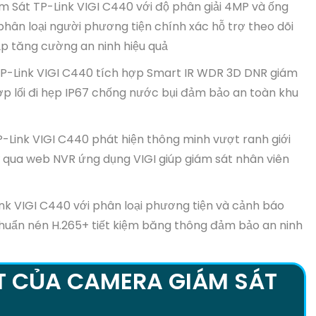
Sát TP-Link VIGI C440 với độ phân giải 4MP và ống
hân loại người phương tiện chính xác hỗ trợ theo dõi
p tăng cường an ninh hiệu quả
-Link VIGI C440 tích hợp Smart IR WDR 3D DNR giám
p lối đi hẹp IP67 chống nước bụi đảm bảo an toàn khu
Link VIGI C440 phát hiện thông minh vượt ranh giới
 qua web NVR ứng dụng VIGI giúp giám sát nhân viên
k VIGI C440 với phân loại phương tiện và cảnh báo
t chuẩn nén H.265+ tiết kiệm băng thông đảm bảo an ninh
T CỦA CAMERA GIÁM SÁT