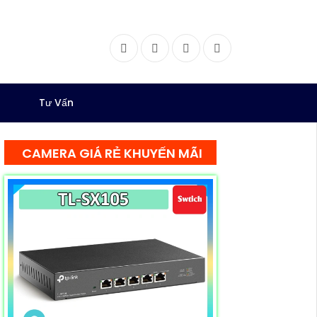
Facebook
Twitter
Instagram
Dribbble
Tư Vấn
CAMERA GIÁ RẺ KHUYẾN MÃI