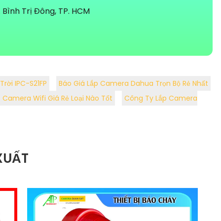
Bình Trị Đông, TP. HCM
Trời IPC-S21FP
Báo Giá Lắp Camera Dahua Trọn Bộ Rẻ Nhất
Camera Wifi Giá Rẻ Loại Nào Tốt
Công Ty Lắp Camera
XUẤT