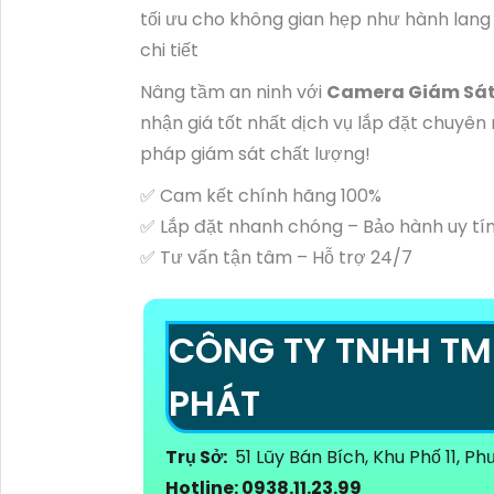
tối ưu cho không gian hẹp như hành lang
chi tiết
Nâng tầm an ninh với
Camera Giám Sát 
nhận giá tốt nhất dịch vụ lắp đặt chuyên 
pháp giám sát chất lượng!
✅ Cam kết chính hãng 100%
✅ Lắp đặt nhanh chóng – Bảo hành uy tí
✅ Tư vấn tận tâm – Hỗ trợ 24/7
CÔNG TY TNHH TM
PHÁT
Trụ Sở:
51 Lũy Bán Bích, Khu Phố 11, 
Hotline: 0938.11.23.99