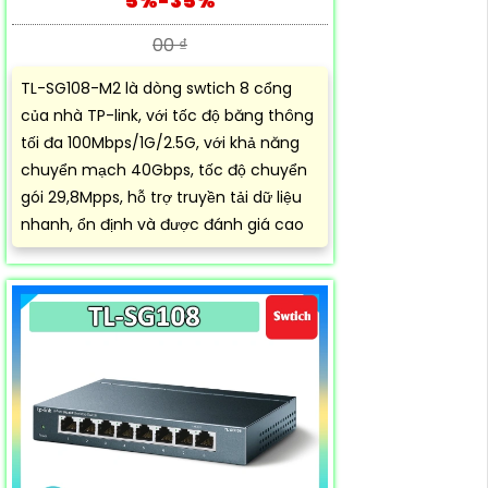
5%-35%
00 ₫
TL-SG108-M2 là dòng swtich 8 cổng
của nhà TP-link, với tốc độ băng thông
tối đa 100Mbps/1G/2.5G, với khả năng
chuyển mạch 40Gbps, tốc độ chuyển
gói 29,8Mpps, hỗ trợ truyền tải dữ liệu
nhanh, ổn định và được đánh giá cao