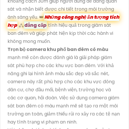
khoảng cách 30m giúp người dùng dễ dàng quan
sát và nhận biết được chi tiết trong môi trường
ánh sáng yếu. 👑
Những công nghệ ấn tượng tích
hợp
⁂
đẳng cấp
tính hiệu quả trong giám sát
ban đêm và giúp phát hiện kịp thời các hành vi
không mong muốn.
Trọn bộ camera khu phố ban đêm có màu
mạnh mẽ còn được đánh giá là giải pháp giám
sát phù hợp cho các khu vực ban đêm. Với khả
năng ghi lại hình ảnh màu sắc đẹp và sắc nét,
camera này rất phù hợp cho các khu vực đông
dân cư, chợ đầu mối, bệnh viện, trường học và
các cơ quan, hội đoàn. Việc sử dụng camera giám
sát ban đêm có màu mạnh mẽ sẽ tạo ra một môi
trường an toàn, giảm thiểu rủi ro xảy ra các tệ nạn
hay tình trạng vi phạm an ninh.