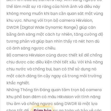
thể làm mất sự rõ ràng của hình ảnh và điều này
không mong muốn khi bạn cần quan sát một vùng
khu vực. Nhưng với trọn bộ camera Hikvision,
DWDR (Digital Wide Dynamic Range) giúp cân
bằng ánh sáng một cách tự nhiên, tăng cường độ
tương phản và giúp bạn nhìn thấy rõ nét hơn dù
có ánh sáng ngược chiều.
Bộ camera Hikvision cũng được thiết kế để chống
chịu được các điều kiện thời tiết xấu. Với khả năng
chịu nước và chống bụi, bạn có thể sử dụng nó
một cách đáng tin cậy ngay cả trong môi trường
khắc nghiệt.
Những Thông tin Đáng quan tâm trọn bộ camera
khu phố ban đêm có màu Hikvision với tính năng
thu âm và chống ngược sáng DWDR là một lựa
chọn tốt để ♢
Đảm bảo
sự an toàn và bảo vệ các