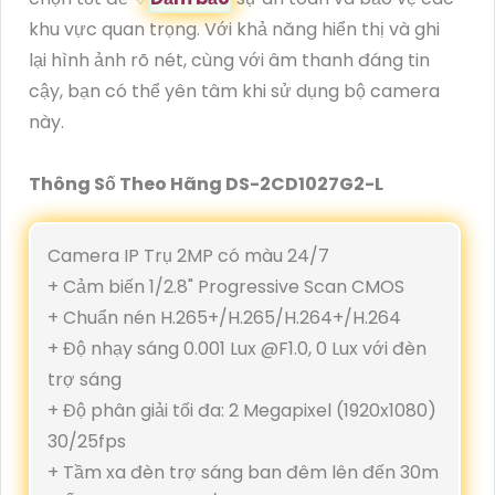
khu vực quan trọng. Với khả năng hiển thị và ghi
lại hình ảnh rõ nét, cùng với âm thanh đáng tin
cậy, bạn có thể yên tâm khi sử dụng bộ camera
này.
Thông Số Theo Hãng DS-2CD1027G2-L
Camera IP Trụ 2MP có màu 24/7
+ Cảm biến 1/2.8" Progressive Scan CMOS
+ Chuẩn nén H.265+/H.265/H.264+/H.264
+ Độ nhạy sáng 0.001 Lux @F1.0, 0 Lux với đèn
trợ sáng
+ Độ phân giải tối đa: 2 Megapixel (1920x1080)
30/25fps
+ Tầm xa đèn trợ sáng ban đêm lên đến 30m