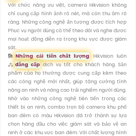
Với chức năng ưu việt, camera Hikvision không
chỉ cung cấp hình ảnh rõ nét, mà còn thu âm rõ
ràng. Những công nghệ ấn tượng được tích hợp
Phục vụ người dùng có thể theo dõi và nghe được
mọi hoạt động diễn ra trong khu vực được giám
sát.
🎑
Những cải tiến chất lượng
Hikvision luôn
⁂
đẳng cấp
dịch vụ tốt cho khách hàng. Sản
phẩm của họ thường được cung cấp kèm theo
các công nghệ mới nhất, giúp tăng cường tính
năng an ninh và nâng cao trải nghiệm người dùng.
Nhờ vào những công nghệ tiên tiến trong các
thiết bị an ninh, combo trọn bộ camera khu phố
ban đêm có màu Hikvision đã trở thành sự lựa
chọn hàng đầu cho việc giám sát và bảo vệ an
ninh ở các khu vực ban đêm. Với chất lượng hình