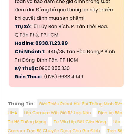
toàn và bảo đảm cho gia đình trong suốt
đêm dài. Đừng bỏ qua thông tin này trước
khi quyết định mua sản phẩm!
Trụ Sở:
51 Lũy Bán Bích, P. Tân Thới Hòa,
Q.Tân Phú, TP.HCM
Hotline: 0938.11.23.99
Chi Nhánh 1:
445/38 Tân Hòa Đông,P Bình
Trị Đông, Bình Tân, TP HCM
Kỹ Thuật:
0906.855.330
Điện Thoại:
(028) 6688.4949
Thông Tin:
Giới Thiệu Robot Hút Bụi Thông Minh RV-
L11-A
Lắp Camera Wifi Giá Rẻ Loại Nào
Dịch Vụ Bảo
Trì Hệ Thống Mạng
Tư Vấn Lắp Đặt Cửa Hàng
Lắp
Camera Trọn Bộ Chuyên Dụng Cho Gia Đình
Trọn Bộ