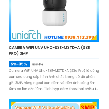
CAMERA WIFI UNV UHO-S3E-M3TD-A (S3E
PRO) 3MP
5%-35%
liên hệ
Camera WiFi UNV Uho-S3E-M3TD-A (S3e Pro) là dòng
camera cung cấp hình ảnh chất lượng có độ phân
giải 3MP, hồng ngoài ban đêm và đèn ánh sáng ấm
tầm ca lên đến 10m. Tích hợp đàm thoại hai chiều to
rõ ràng, hỗ trợ thẻ nhớ 512GB, có nút cảm ứng tiện lợi.