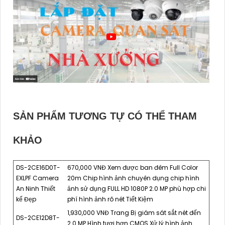
SẢN PHẨM TƯƠNG TỰ CÓ THỂ THAM
KHẢO
DS-2CE16D0T-
670,000 VNĐ Xem được ban đêm Full Color
EXLPF Camera
20m Chip hình ảnh chuyên dụng chip hình
An Ninh Thiết
ảnh sử dụng FULL HD 1080P 2.0 MP phù hợp chi
kế Đẹp
phí hình ảnh rõ nét Tiết Kiệm
1,930,000 VNĐ Trang Bị giám sát sắt nét đến
DS-2CE12D8T-
2.0 MP Hình tươi hơn CMOS Xử lý hình ảnh