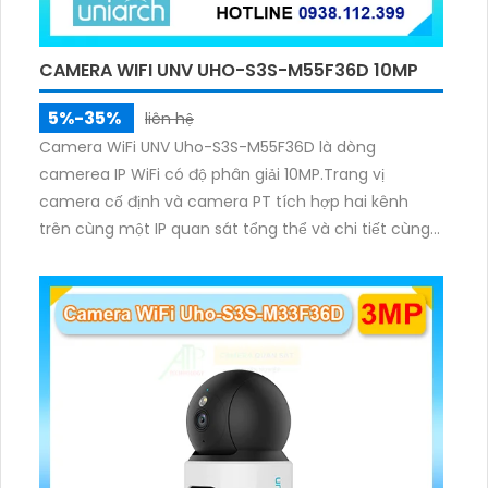
CAMERA WIFI UNV UHO-S3S-M55F36D 10MP
5%-35%
liên hệ
Camera WiFi UNV Uho-S3S-M55F36D là dòng
camerea IP WiFi có độ phân giải 10MP.Trang vị
camera cố định và camera PT tích hợp hai kênh
trên cùng một IP quan sát tổng thể và chi tiết cùng
lúc, hỗ trợ đàm thoại hai chiều cảnh báo âm thanh
ánh sáng. Kết hợp hồng ngoại và đèn ấm cho hình
ảnh có màu trong nhiều điều kiện khác nhau trong
phạm vi 3m.