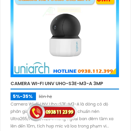
CAMERA WI-FI UNV UHO-S3E-M3-A 3MP
5%-35%
liên hệ
Camera Wi-Fi UNV Uho-S3E-M3-A là dòng có độ
phân giải 3MP 2304×1296@25fps chuẩn nén
Ultra265/H.265/H.264. Hồng ngoại ban đêm tầm xa
lên đến 10m, tích hợp mic và loa trong phạm vi