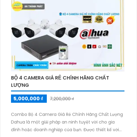
ghi nhận các thông tin quan trọng. Việc cài đặt và sử
dụng trên thiết bị di động như điện thoại cũng rất
đơn giản và tiện lợi.
BỘ 4 CAMERA GIÁ RẺ CHÍNH HÃNG CHẤT
LƯỢNG
5,000,000 ₫
7,200,000 ₫
Combo Bộ 4 Camera Giá Rẻ Chính Hãng Chất Lượng
Dahua là một giải pháp an ninh tuyệt vời cho gia
đình hoặc doanh nghiệp của bạn. Được thiết kế với