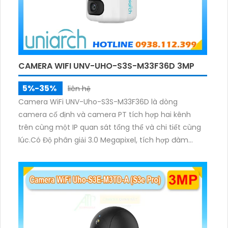
CAMERA WIFI UNV-UHO-S3S-M33F36D 3MP
5%-35%
liên hệ
Camera WiFi UNV-Uho-S3S-M33F36D là dòng
camera cố định và camera PT tích hợp hai kênh
trên cùng một IP quan sát tổng thể và chi tiết cùng
lúc.Có Độ phân giải 3.0 Megapixel, tích hợp đàm
thoại hai chiều. Hồng ngoại ban đêm và đèn ánh
sáng ấm lên đến 10m.