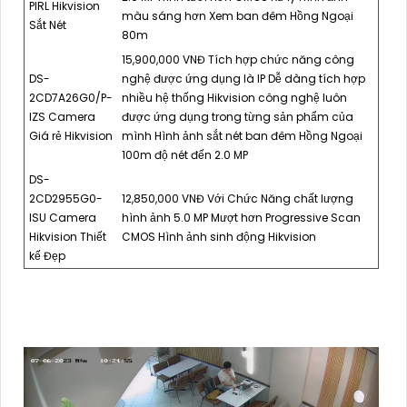
PIRL Hikvision
màu sáng hơn Xem ban đêm Hồng Ngoại
Sắt Nét
80m
15,900,000 VNĐ Tích hợp chức năng công
DS-
nghệ được ứng dụng là IP Dễ dàng tích hợp
2CD7A26G0/P-
nhiều hệ thống Hikvision công nghệ luôn
IZS Camera
được ứng dụng trong từng sản phẩm của
Giá rẻ Hikvision
mình Hình ảnh sắt nét ban đêm Hồng Ngoại
100m độ nét đến 2.0 MP
DS-
2CD2955G0-
12,850,000 VNĐ Với Chức Năng chất lượng
ISU Camera
hình ảnh 5.0 MP Mượt hơn Progressive Scan
Hikvision Thiết
CMOS Hình ảnh sinh động Hikvision
kế Đẹp