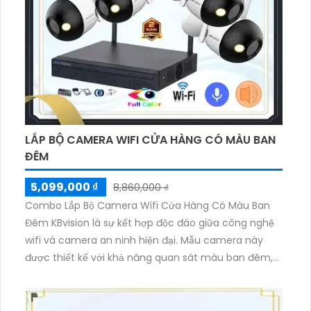
khắc nghiệt, bộ camera này đáp ứng tốt nhu cầu an
ninh cho khu vực ngoài trời mà không tốn kém quá
nhiều chi phí.
LẮP BỘ CAMERA WIFI CỬA HÀNG CÓ MÀU BAN
ĐÊM
5,099,000 ₫
8,860,000 ₫
Combo Lắp Bộ Camera Wifi Cửa Hàng Có Màu Ban
Đêm KBvision là sự kết hợp độc đáo giữa công nghệ
wifi và camera an ninh hiện đại. Mẫu camera này
được thiết kế với khả năng quan sát màu ban đêm,
mang lại hình ảnh chất lượng dù trong điều kiện ánh
sáng yếu. Đặc biệt, camera này còn được tích hợp
chức năng thu âm, giúp quản lý cửa hàng dễ dàng