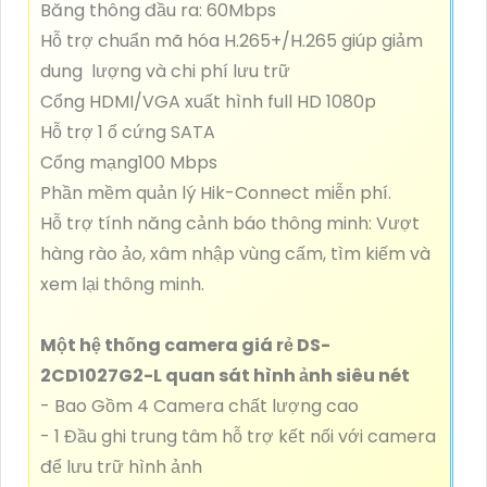
Băng thông đầu ra: 60Mbps
Hỗ trợ chuẩn mã hóa H.265+/H.265 giúp giảm
dung lượng và chi phí lưu trữ
Cổng HDMI/VGA xuất hình full HD 1080p
Hỗ trợ 1 ổ cứng SATA
Cổng mạng100 Mbps
Phần mềm quản lý Hik-Connect miễn phí.
Hỗ trợ tính năng cảnh báo thông minh: Vượt
hàng rào ảo, xâm nhập vùng cấm, tìm kiếm và
xem lại thông minh.
Một hệ thống camera giá rẻ DS-
2CD1027G2-L quan sát hình ảnh siêu nét
- Bao Gồm 4 Camera chất lượng cao
- 1 Đầu ghi trung tâm hỗ trợ kết nối với camera
để lưu trữ hình ảnh