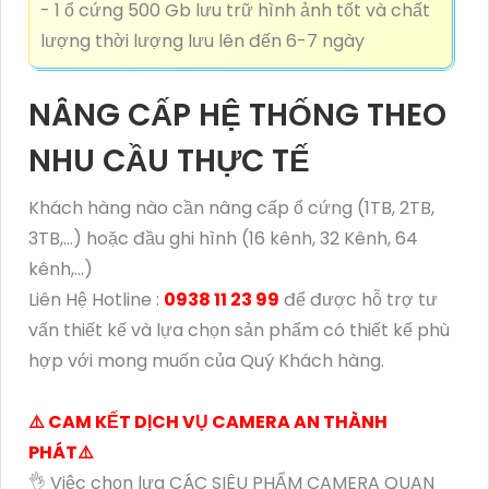
- 1 ổ cứng 500 Gb lưu trữ hình ảnh tốt và chất
lượng thời lượng lưu lên đến 6-7 ngày
NÂNG CẤP HỆ THỐNG THEO
NHU CẦU THỰC TẾ
Khách hàng nào cần nâng cấp ổ cứng (1TB, 2TB,
3TB,...) hoặc đầu ghi hình (16 kênh, 32 Kênh, 64
kênh,...)
Liên Hệ Hotline :
0938 11 23 99
để được hỗ trợ tư
vấn thiết kế và lựa chọn sản phẩm có thiết kế phù
hợp với mong muốn của Quý Khách hàng.
⚠️ CAM KẾT DỊCH VỤ CAMERA AN THÀNH
PHÁT⚠️
👌 Việc chọn lựa CÁC SIÊU PHẨM CAMERA QUAN