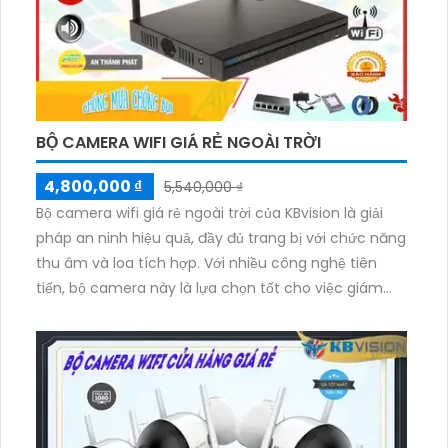
BỘ CAMERA WIFI GIÁ RẺ NGOÀI TRỜI
4,800,000 ₫
5,540,000 ₫
Bộ camera wifi giá rẻ ngoài trời của KBvision là giải
pháp an ninh hiệu quả, đầy đủ trang bị với chức năng
thu âm và loa tích hợp. Với nhiều công nghệ tiên
tiến, bộ camera này là lựa chọn tốt cho việc giám
sát và bảo vệ tài sản của bạn.Bộ camera wifi này có
khả năng kết nối không dây, cho phép bạn theo dõi
từ xa thông qua ứng dụng trên điện thoại di động.
Chất lượng hình ảnh sắc nét, độ phân giải cao giúp
quan sát rõ ràng ngay cả trong điều kiện ánh sáng
yếu.Với khả năng chống nước và chịu được thời tiết