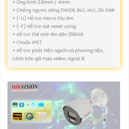
+ Ống kính 2.8mm / 4mm
+ Chống ngược sáng DWDR, BLC, HLC, 3D DNR
+ (-U) Hỗ trợ micro thu âm
+ (-F) Hỗ trợ nút reset cứng
+ Hỗ trợ thẻ nhớ lên đến 256GB
+ Chuẩn IP67
+ Hỗ trợ phát hiện người và phương tiện,
cảnh báo giả mạo video, ngoại lệ.