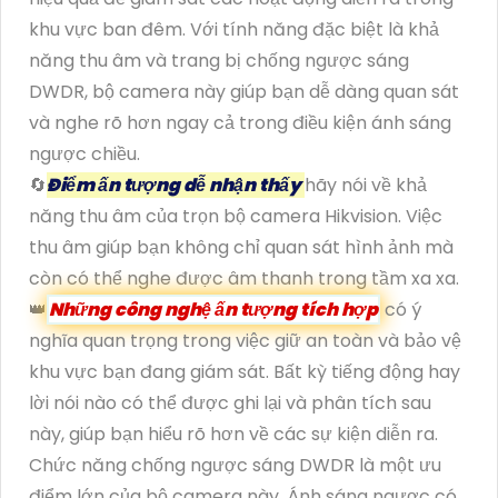
khu vực ban đêm. Với tính năng đặc biệt là khả
năng thu âm và trang bị chống ngược sáng
DWDR, bộ camera này giúp bạn dễ dàng quan sát
và nghe rõ hơn ngay cả trong điều kiện ánh sáng
ngược chiều.
🔄
Điểm ấn tượng dễ nhận thấy
hãy nói về khả
năng thu âm của trọn bộ camera Hikvision. Việc
thu âm giúp bạn không chỉ quan sát hình ảnh mà
còn có thể nghe được âm thanh trong tầm xa xa.
👑
Những công nghệ ấn tượng tích hợp
có ý
nghĩa quan trọng trong việc giữ an toàn và bảo vệ
khu vực bạn đang giám sát. Bất kỳ tiếng động hay
lời nói nào có thể được ghi lại và phân tích sau
này, giúp bạn hiểu rõ hơn về các sự kiện diễn ra.
Chức năng chống ngược sáng DWDR là một ưu
điểm lớn của bộ camera này. Ánh sáng ngược có