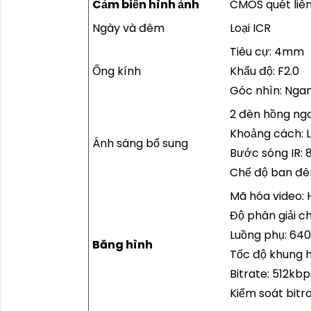
Cảm biến hình ảnh
CMOS quét liên
Ngày và đêm
Loại ICR
Tiêu cự: 4mm
Ống kính
Khẩu độ: F2.0
Góc nhìn: Ngan
2 đèn hồng ngo
Khoảng cách: 
Ánh sáng bổ sung
Bước sóng IR:
Chế độ ban đê
Mã hóa video: 
Độ phân giải c
Luồng phụ: 640
Băng hình
Tốc độ khung h
Bitrate: 512kb
Kiểm soát bitr