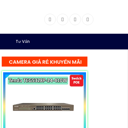
Facebook
Twitter
Instagram
Dribbble
Tư Vấn
CAMERA GIÁ RẺ KHUYẾN MÃI