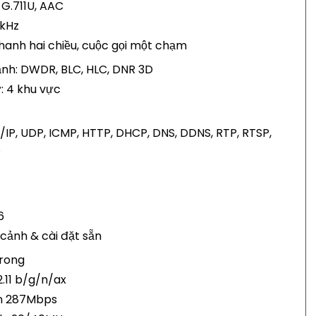
 G.711U, AAC
8kHz
thanh hai chiều, cuộc gọi một chạm
 ảnh: DWDR, BLC, HLC, DNR 3D
ư: 4 khu vực
/IP, UDP, ICMP, HTTP, DHCP, DNS, DDNS, RTP, RTSP,
P
6
 cảnh & cài đặt sẵn
trong
2.11 b/g/n/ax
ến 287Mbps