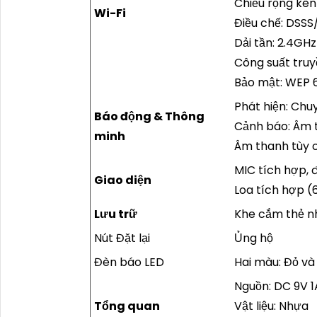
Chiều rộng kê
Wi-Fi
Điều chế: DS
Dải tần: 2.4G
Công suất truy
Bảo mật: WEP
Phát hiện: Chuy
Báo động & Thông
Cảnh báo: Âm t
minh
Âm thanh tùy c
MIC tích hợp, 
Giao diện
Loa tích hợp (
Lưu trữ
Khe cắm thẻ nh
Nút Đặt lại
Ủng hộ
Đèn báo LED
Hai màu: Đỏ và
Nguồn: DC 9V 
Tổng quan
Vật liệu: Nhựa