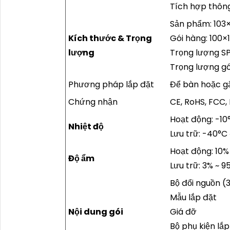
Tích hợp thôn
Sản phẩm: 103×8
Kích thước & Trọng
Gói hàng: 100×10
lượng
Trọng lượng SP
Trọng lượng gó
Phương pháp lắp đặt
Để bàn hoặc g
Chứng nhận
CE, RoHS, FCC
Hoạt động: -10°
Nhiệt độ
Lưu trữ: -40°C
Hoạt động: 10%
Độ ẩm
Lưu trữ: 3% ~ 
Bộ đổi nguồn (
Mẫu lắp đặt
Nội dung gói
Giá đỡ
Bộ phụ kiện lắp