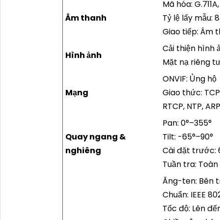
Mã hóa: G.711A,
Âm thanh
Tỷ lệ lấy mẫu: 
Giao tiếp: Âm 
Cải thiện hình
Hình ảnh
Mặt nạ riêng t
ONVIF: Ủng hộ
Mạng
Giao thức: TCP
RTCP, NTP, AR
Pan: 0°–355°
Quay ngang &
Tilt: -65°–90°
nghiêng
Cài đặt trước: 
Tuần tra: Toàn
Ăng-ten: Bên 
Chuẩn: IEEE 80
Tốc độ: Lên đ