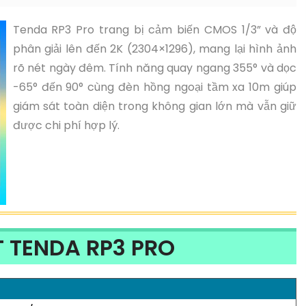
Tenda RP3 Pro trang bị cảm biến CMOS 1/3” và độ
phân giải lên đến 2K (2304×1296), mang lại hình ảnh
rõ nét ngày đêm. Tính năng quay ngang 355° và dọc
-65° đến 90° cùng đèn hồng ngoại tầm xa 10m giúp
giám sát toàn diện trong không gian lớn mà vẫn giữ
được chi phí hợp lý.
 TENDA RP3 PRO