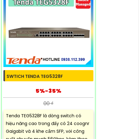
SWTICH TENDA TEG5328F
5%-35%
00 ₫
Tenda TEG5328F là dòng switch có
hiệu năng cao trong đấy có 24 coognr
Gaigabit và 4 khe cắm SFP, với công
suất chuyển mạnh 56Gbps, kèm theo