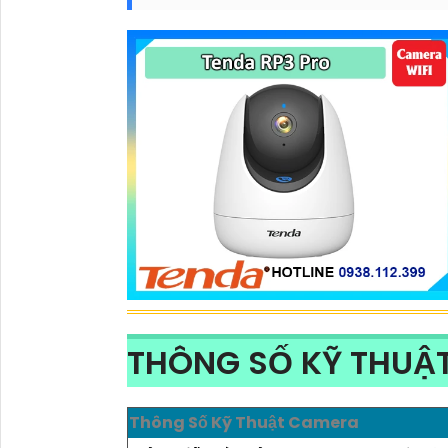
THÔNG SỐ KỸ THUẬT
Thông Số Kỹ Thuật Camera