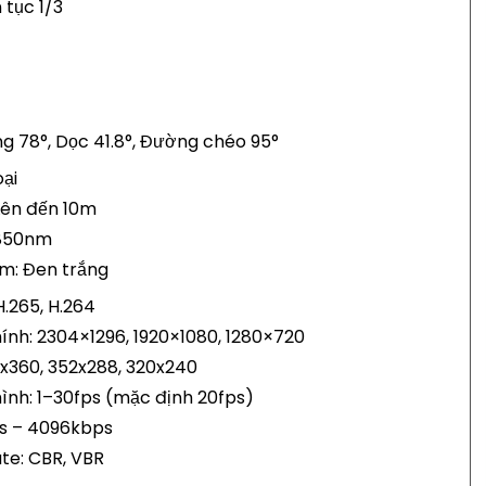
 tục 1/3
g 78°, Dọc 41.8°, Đường chéo 95°
ại
Lên đến 10m
 850nm
m: Đen trắng
H.265, H.264
hính: 2304×1296, 1920×1080, 1280×720
x360, 352x288, 320x240
ình: 1–30fps (mặc định 20fps)
ps – 4096kbps
ate: CBR, VBR