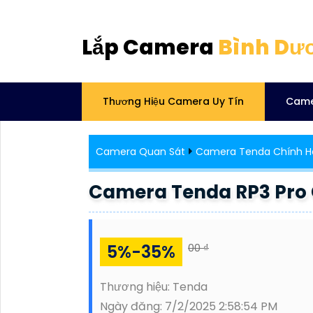
Lắp Camera
Bình Dư
Thương Hiệu Camera Uy Tín
Came
Camera Quan Sát
Camera Tenda Chính H
Camera Tenda RP3 Pro 
5%-35%
00 ₫
Thương hiệu:
Tenda
Ngày đăng:
7/2/2025 2:58:54 PM