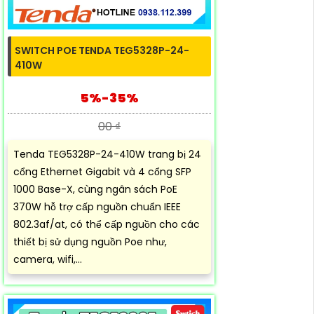
SWITCH POE TENDA TEG5328P-24-
410W
5%-35%
00 ₫
Tenda TEG5328P-24-410W trang bị 24
cổng Ethernet Gigabit và 4 cổng SFP
1000 Base-X, cùng ngân sách PoE
370W hỗ trợ cấp nguồn chuẩn IEEE
802.3af/at, có thể cấp nguồn cho các
thiết bị sử dụng nguồn Poe như,
camera, wifi,...