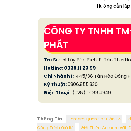
Hướng dẫn lắp
CÔNG TY TNHH TM
PHÁT
Trụ Sở:
51 Lũy Bán Bích, P. Tân Thới H
Hotline: 0938.11.23.99
Chi Nhánh 1:
445/38 Tân Hòa Đông,P 
Kỹ Thuật:
0906.855.330
Điện Thoại:
(028) 6688.4949
Thông Tin:
Camera Quan Sát Căn Hộ
P
Công Trình Giá Rẻ
Giới Thiệu Camera Wifi 