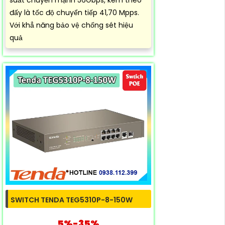
đấy là tốc độ chuyển tiếp 41,70 Mpps.
Với khẳ năng bảo vệ chống sét hiệu
quả
SWITCH TENDA TEG5310P-8-150W
5%-35%