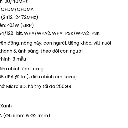
nh: 20/40MHz
SS/OFDM/OFDMA
Hz (2412–2472MHz)
ền: <0.1W (EIRP)
 64/128-bit, WPA/WPA2, WPA-PSK/WPA2-PSK
ển động, nóng nảy, con người, tiếng khóc, vật nuôi
hanh & ánh sáng, theo dõi con người
hỉnh: 3 mẫu
điều chỉnh âm lượng
68 dBA @ 1m), điều chỉnh âm lượng
ớ Micro SD, hỗ trợ tối đa 256GB
 Xanh
1A (Ø5.5mm & Ø2.1mm)