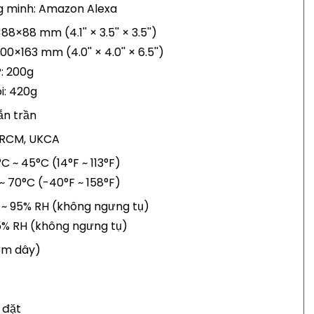
g minh: Amazon Alexa
8×88 mm (4.1'' × 3.5'' × 3.5'')
0×163 mm (4.0'' × 4.0'' × 6.5'')
: 200g
i: 420g
ắn trần
, RCM, UKCA
C ~ 45°C (14°F ~ 113°F)
 ~ 70°C (-40°F ~ 158°F)
 ~ 95% RH (không ngưng tụ)
95% RH (không ngưng tụ)
3m dây)
 đặt