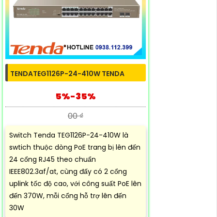
TENDATEG1126P-24-410W TENDA
5%-35%
00 ₫
Switch Tenda TEG1126P-24-410W là
swtich thuộc dòng PoE trang bị lên đến
24 cổng RJ45 theo chuẩn
IEEE802.3af/at, cùng đấy có 2 cổng
uplink tốc độ cao, với công suất PoE lên
đến 370W, mỗi cổng hỗ trợ lên đến
30W